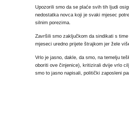
Upozorili smo da se plaće svih tih ljudi osi
nedostatka novca koji je svaki mjesec potreb
silnim porezima.
Završili smo zaključkom da sindikati s tim
mjeseci uredno prijete štrajkom jer žele viš
Vrlo je jasno, dakle, da smo, na temelju teš
oboriti ove činjenice), kritizirali dvije vrlo
smo to jasno napisali, politički zaposleni par