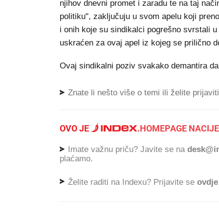
njihov dnevni promet i zaradu te na taj nači
politiku", zaključuju u svom apelu koji pre
i onih koje su sindikalci pogrešno svrstali u
uskraćen za ovaj apel iz kojeg se prilično d
Ovaj sindikalni poziv svakako demantira da 
Znate li nešto više o temi ili želite prijavi
OVO JE
.
HOMEPAGE NACIJE
Imate važnu priču? Javite se na
desk@in
plaćamo.
Želite raditi na Indexu? Prijavite se
ovdje