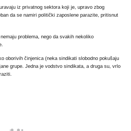
guravaju iz privatnog sektora koji je, upravo zbog
an da se namiri politički zaposlene parazite, pritisnut
e nemaju problema, nego da svakih nekoliko
e.
ko oborivih činjenica (neka sindikati slobodno pokušaju
 ciljane grupe. Jedna je vodstvo sindikata, a druga su, vrlo
aziti.