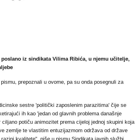
poslano iz sindikata Vilima Ribića, u njemu učitelje,
hljebe
 pismu, prepoznali u ovome, pa su onda posegnuli za
dicinske sestre 'politički zaposlenim parazitima' čije se
iketirajući ih kao 'jedan od glavnih problema današnje
r ciljano potiču animozitet prema cijeloj jednoj skupini koja
ove zemlje te vlastitim entuzijazmom održava od države
azini kvalitete", piše u pismu Sindikata javnih službi.