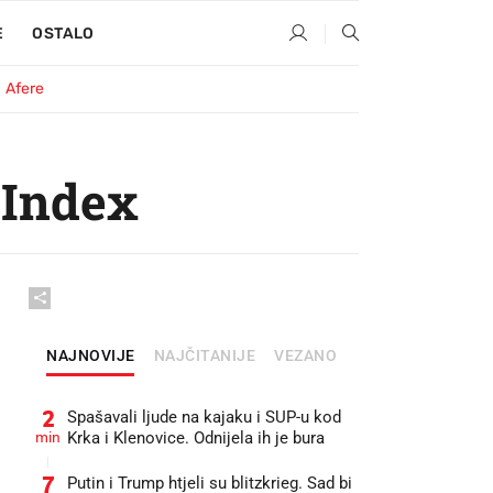
E
OSTALO
Afere
 Index
NAJNOVIJE
NAJČITANIJE
VEZANO
2
Spašavali ljude na kajaku i SUP-u kod
min
Krka i Klenovice. Odnijela ih je bura
7
Putin i Trump htjeli su blitzkrieg. Sad bi