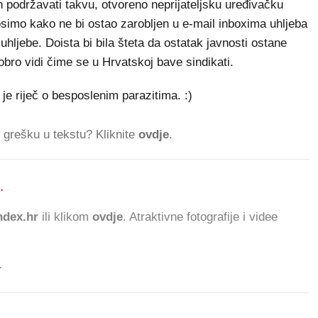
n podržavati takvu, otvoreno neprijateljsku uređivačku
nosimo kako ne bi ostao zarobljen u e-mail inboxima uhljeba
 uhljebe. Doista bi bila šteta da ostatak javnosti ostane
obro vidi čime se u Hrvatskoj bave sindikati.
je riječ o besposlenim parazitima. :)
ti grešku u tekstu? Kliknite
ovdje
.
.
5
dex.hr
ili klikom
ovdje
. Atraktivne fotografije i videe
.