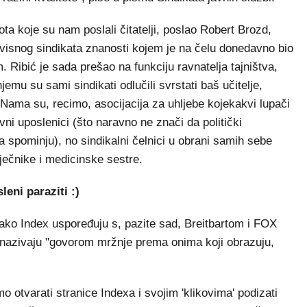
ta koje su nam poslali čitatelji, poslao Robert Brozd,
avisnog sindikata znanosti kojem je na čelu donedavno bio
om. Ribić je sada prešao na funkciju ravnatelja tajništva,
jemu su sami sindikati odlučili svrstati baš učitelje,
 Nama su, recimo, asocijacija za uhljebe kojekakvi lupači
vni uposlenici (što naravno ne znači da politički
 spominju), no sindikalni čelnici u obrani samih sebe
liječnike i medicinske sestre.
eni paraziti :)
 tako Index uspoređuju s, pazite sad, Breitbartom i FOX
 nazivaju "govorom mržnje prema onima koji obrazuju,
 otvarati stranice Indexa i svojim 'klikovima' podizati