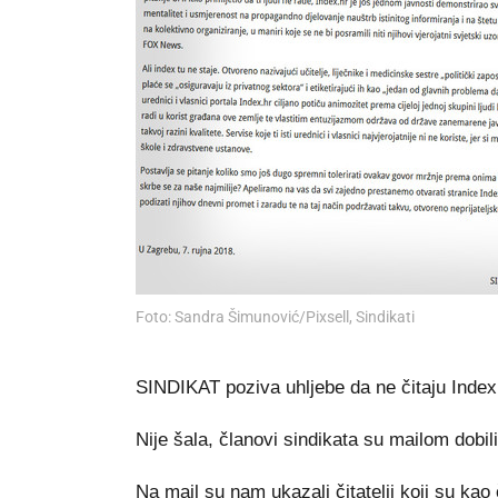
Foto: Sandra Šimunović/Pixsell, Sindikati
SINDIKAT poziva uhljebe da ne čitaju Index
Nije šala, članovi sindikata su mailom dobil
Na mail su nam ukazali čitatelji koji su kao