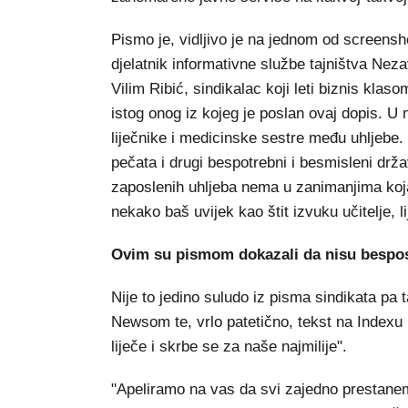
Pismo je, vidljivo je na jednom od screensho
djelatnik informativne službe tajništva Nez
Vilim Ribić, sindikalac koji leti biznis klas
istog onog iz kojeg je poslan ovaj dopis. U n
liječnike i medicinske sestre među uhljebe.
pečata i drugi bespotrebni i besmisleni drža
zaposlenih uhljeba nema u zanimanjima koja
nekako baš uvijek kao štit izvuku učitelje, 
Ovim su pismom dokazali da nisu besposl
Nije to jedino suludo iz pisma sindikata pa
Newsom te, vrlo patetično, tekst na Indexu
liječe i skrbe se za naše najmilije".
"Apeliramo na vas da svi zajedno prestanemo