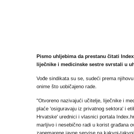
Pismo uhljebima da prestanu čitati Index 
liječnike i medicinske sestre svrstali u u
Vođe sindikata su se, sudeći prema njihovu
onime što uobičajeno rade.
"Otvoreno nazivajući učitelje, liječnike i me
plaće 'osiguravaju iz privatnog sektora' i et
Hrvatske' urednici i vlasnici portala Index.h
marljivo i nesebično radi u korist građana 
zanemarene javne servise na kakvoj-takvoj r