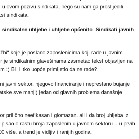
i u ovom pozivu sindikata, nego su nam ga proslijedili
ksi sindikata.
 sindikalne uhljebe i uhljebe općenito. Sindikati javnih
žbi" koje je poslano zaposlenicima koji rade u javnim
er je sindikalnim glavešinama zasmetao tekst objavljen na
m :) Bi li itko uopće primijetio da ne rade?
i javni sektor, njegovo financiranje i neprestano bujanje
vatske sve manji) jedan od glavnih problema današnje
or prilično neefikasan i glomazan, ali i da broj uhljeba iz
 pisao o rastu broja zaposlenih u javnom sektoru - u prvih
više, a trend je vidljiv i ranijih godina.