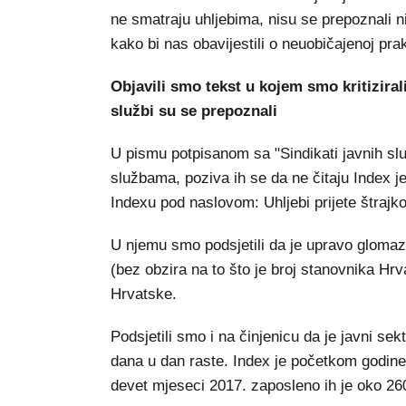
ne smatraju uhljebima, nisu se prepoznali n
kako bi nas obavijestili o neuobičajenoj pra
Objavili smo tekst u kojem smo kritizirali
službi su se prepoznali
U pismu potpisanom sa "Sindikati javnih slu
službama, poziva ih se da ne čitaju Index j
Indexu pod naslovom: Uhljebi prijete štrajko
U njemu smo podsjetili da je upravo glomazn
(bez obzira na to što je broj stanovnika Hr
Hrvatske.
Podsjetili smo i na činjenicu da je javni sekt
dana u dan raste. Index je početkom godine
devet mjeseci 2017. zaposleno ih je oko 2600 