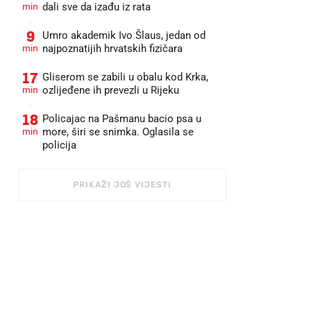
min
dali sve da izađu iz rata
9
Umro akademik Ivo Šlaus, jedan od
min
najpoznatijih hrvatskih fizičara
17
Gliserom se zabili u obalu kod Krka,
min
ozlijeđene ih prevezli u Rijeku
18
Policajac na Pašmanu bacio psa u
min
more, širi se snimka. Oglasila se
policija
PRIKAŽI JOŠ VIJESTI