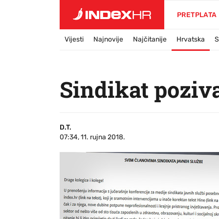
PRETPLATA
Vijesti
Najnovije
Najčitanije
Hrvatska
S
Sindikat poziva
D.T.
07:34, 11. rujna 2018.