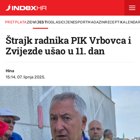
PRETPLATA
ZID
VIJESTI
OGLASI
CIJENE
SPORT
MAGAZIN
RECEPTI
KALENDA
Štrajk radnika PIK Vrbovca i
Zvijezde ušao u 11. dan
Hina
15:14, 07. lipnja 2025.