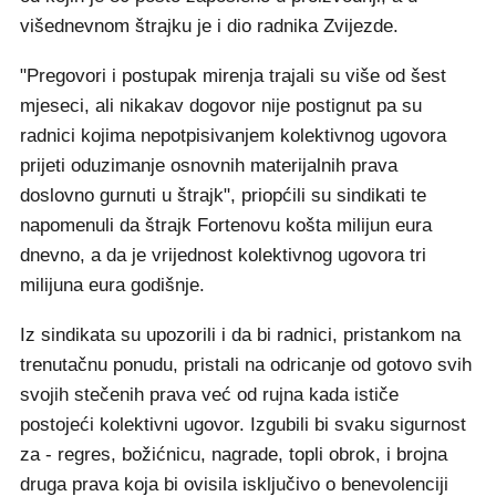
višednevnom štrajku je i dio radnika Zvijezde.
"Pregovori i postupak mirenja trajali su više od šest
mjeseci, ali nikakav dogovor nije postignut pa su
radnici kojima nepotpisivanjem kolektivnog ugovora
prijeti oduzimanje osnovnih materijalnih prava
doslovno gurnuti u štrajk", priopćili su sindikati te
napomenuli da štrajk Fortenovu košta milijun eura
dnevno, a da je vrijednost kolektivnog ugovora tri
milijuna eura godišnje.
Iz sindikata su upozorili i da bi radnici, pristankom na
trenutačnu ponudu, pristali na odricanje od gotovo svih
svojih stečenih prava već od rujna kada ističe
postojeći kolektivni ugovor. Izgubili bi svaku sigurnost
za - regres, božićnicu, nagrade, topli obrok, i brojna
druga prava koja bi ovisila isključivo o benevolenciji