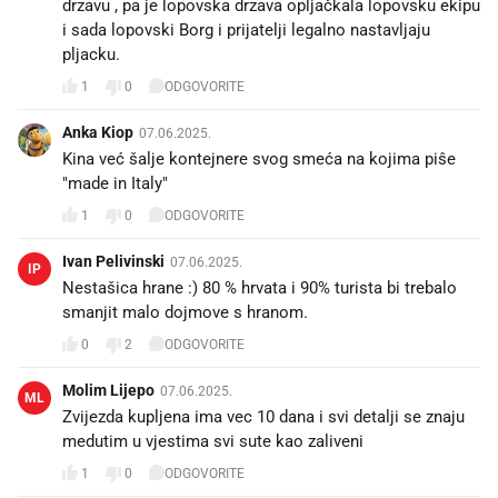
drzavu , pa je lopovska drzava opljačkala lopovsku ekipu
i sada lopovski Borg i prijatelji legalno nastavljaju
pljacku.
1
0
ODGOVORITE
Anka Kiop
07.06.2025.
Kina već šalje kontejnere svog smeća na kojima piŝe
"made in Italy"
1
0
ODGOVORITE
Ivan Pelivinski
07.06.2025.
IP
Nestašica hrane :) 80 % hrvata i 90% turista bi trebalo
smanjit malo dojmove s hranom.
0
2
ODGOVORITE
Molim Lijepo
07.06.2025.
ML
Zvijezda kupljena ima vec 10 dana i svi detalji se znaju
medutim u vjestima svi sute kao zaliveni🙃
1
0
ODGOVORITE