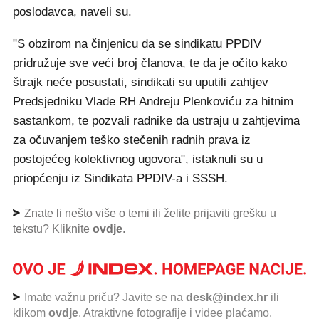
poslodavca, naveli su.
"S obzirom na činjenicu da se sindikatu PPDIV
pridružuje sve veći broj članova, te da je očito kako
štrajk neće posustati, sindikati su uputili zahtjev
Predsjedniku Vlade RH Andreju Plenkoviću za hitnim
sastankom, te pozvali radnike da ustraju u zahtjevima
za očuvanjem teško stečenih radnih prava iz
postojećeg kolektivnog ugovora", istaknuli su u
priopćenju iz Sindikata PPDIV-a i SSSH.
Znate li nešto više o temi ili želite prijaviti grešku u
tekstu? Kliknite
ovdje
.
Imate važnu priču? Javite se na
desk@index.hr
ili
klikom
ovdje
. Atraktivne fotografije i videe plaćamo.