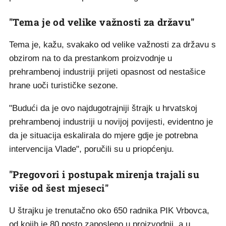
"Tema je od velike važnosti za državu"
Tema je, kažu, svakako od velike važnosti za državu s
obzirom na to da prestankom proizvodnje u
prehrambenoj industriji prijeti opasnost od nestašice
hrane uoči turističke sezone.
"Budući da je ovo najdugotrajniji štrajk u hrvatskoj
prehrambenoj industriji u novijoj povijesti, evidentno je
da je situacija eskalirala do mjere gdje je potrebna
intervencija Vlade", poručili su u priopćenju.
"Pregovori i postupak mirenja trajali su
više od šest mjeseci"
U štrajku je trenutačno oko 650 radnika PIK Vrbovca,
od kojih je 80 posto zaposleno u proizvodnji, a u