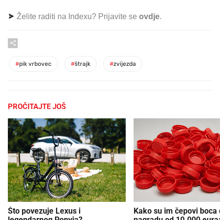
Želite raditi na Indexu? Prijavite se
ovdje
.
#
pik vrbovec
#
štrajk
#
zvijezda
PROČITAJTE JOŠ
Što povezuje Lexus i
Kako su im čepovi boca d
legendarnog Ponyja?
nagradu od 10.000 eura