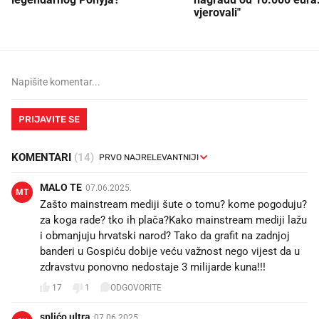
vjerovali"
PRIJAVITE SE
KOMENTARI
(14)
MALO TE
07.06.2025.
MT
Zašto mainstream mediji šute o tomu? kome pogoduju?
za koga rade? tko ih plača?Kako mainstream mediji lažu
i obmanjuju hrvatski narod? Tako da grafit na zadnjoj
banderi u Gospiću dobije veću važnost nego vijest da u
zdravstvu ponovno nedostaje 3 milijarde kuna!!!
17
1
ODGOVORITE
splićo ultra
07.06.2025.