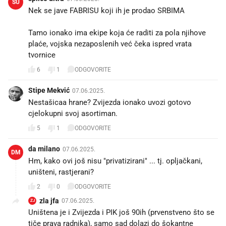
SU
Nek se jave FABRISU koji ih je prodao SRBIMA
Tamo ionako ima ekipe koja će raditi za pola njihove
plaće, vojska nezaposlenih već čeka ispred vrata
tvornice
6
1
ODGOVORITE
Stipe Mekvić
07.06.2025.
Nestašicaa hrane? Zvijezda ionako uvozi gotovo
cjelokupni svoj asortiman.
5
1
ODGOVORITE
da milano
07.06.2025.
DM
Hm, kako ovi još nisu "privatizirani" ... tj. opljačkani,
uništeni, rastjerani?
2
0
ODGOVORITE
zla jfa
07.06.2025.
ZJ
Uništena je i Zvijezda i PIK još 90ih (prvenstveno što se
tiče prava radnika), samo sad dolazi do šokantne