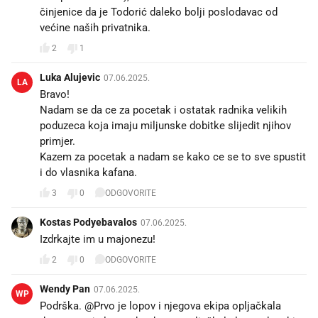
činjenice da je Todorić daleko bolji poslodavac od
većine naših privatnika.
2
1
Luka Alujevic
07.06.2025.
LA
Bravo!
Nadam se da ce za pocetak i ostatak radnika velikih
poduzeca koja imaju miljunske dobitke slijedit njihov
primjer.
Kazem za pocetak a nadam se kako ce se to sve spustit
i do vlasnika kafana.
3
0
ODGOVORITE
Kostas Podyebavalos
07.06.2025.
Izdrkajte im u majonezu!
2
0
ODGOVORITE
Wendy Pan
07.06.2025.
WP
Podrška. @Prvo je lopov i njegova ekipa opljačkala