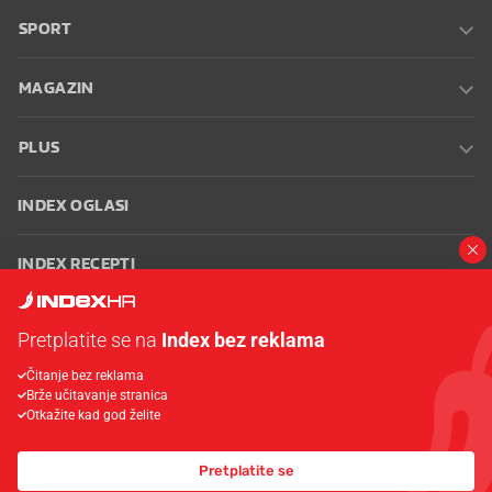
SPORT
MAGAZIN
PLUS
INDEX OGLASI
INDEX RECEPTI
INFO
Pretplatite se na
Index bez reklama
Čitanje bez reklama
Oglašavanje
Zaposli se na Indexu
Kontakt
Impressum
Uvjeti
Brže učitavanje stranica
korištenja
Postavke kolačića
Otkažite kad god želite
Pretplatite se