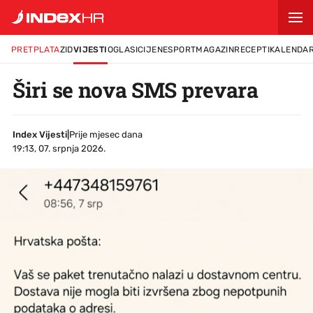
PRETPLATA
ZID
VIJESTI
OGLASI
CIJENE
SPORT
MAGAZIN
RECEPTI
KALENDA
Širi se nova SMS prevara
Index Vijesti
|
Prije mjesec dana
19:13, 07. srpnja 2026.