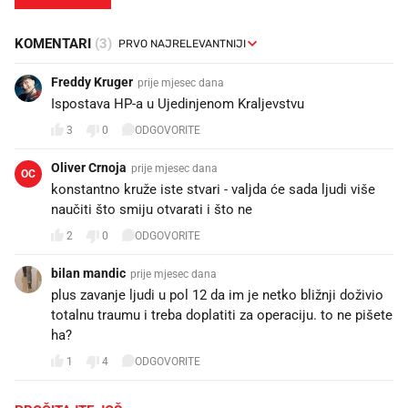
KOMENTARI
(3)
Freddy Kruger
prije mjesec dana
Ispostava HP-a u Ujedinjenom Kraljevstvu😂
3
0
ODGOVORITE
Oliver Crnoja
prije mjesec dana
OC
konstantno kruže iste stvari - valjda će sada ljudi više
naučiti što smiju otvarati i što ne
2
0
ODGOVORITE
bilan mandic
prije mjesec dana
plus zavanje ljudi u pol 12 da im je netko bližnji doživio
totalnu traumu i treba doplatiti za operaciju. to ne pišete
ha?
1
4
ODGOVORITE