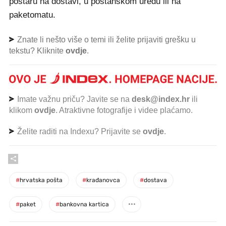
poštaru na dostavi, u poštanskom uredu ili na
paketomatu.
Znate li nešto više o temi ili želite prijaviti grešku u
tekstu? Kliknite
ovdje
.
Imate važnu priču? Javite se na
desk@index.hr
ili
klikom
ovdje
. Atraktivne fotografije i videe plaćamo.
Želite raditi na Indexu? Prijavite se
ovdje
.
#
hrvatska pošta
#
krađanovca
#
dostava
#
paket
#
bankovna kartica