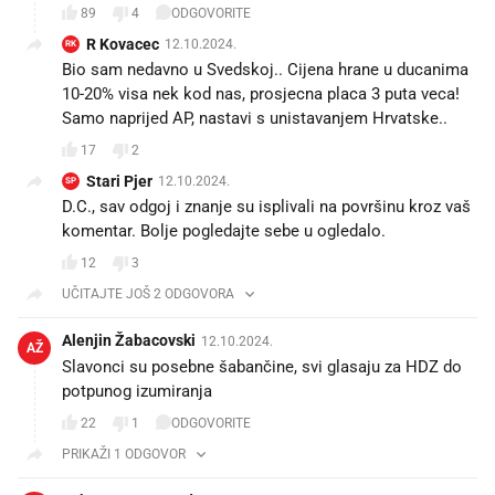
89
4
ODGOVORITE
R Kovacec
12.10.2024.
RK
Bio sam nedavno u Svedskoj.. Cijena hrane u ducanima
10-20% visa nek kod nas, prosjecna placa 3 puta veca!
Samo naprijed AP, nastavi s unistavanjem Hrvatske..
17
2
Stari Pjer
12.10.2024.
SP
D.C., sav odgoj i znanje su isplivali na površinu kroz vaš
komentar. Bolje pogledajte sebe u ogledalo.
12
3
UČITAJTE JOŠ 2 ODGOVORA
Alenjin Žabacovski
12.10.2024.
AŽ
Slavonci su posebne šabančine, svi glasaju za HDZ do
potpunog izumiranja
22
1
ODGOVORITE
PRIKAŽI 1 ODGOVOR