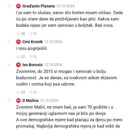
Građanin Planete
12.10.2024.
GP
I ja sam to slušao, samo što kreten nisam otišao. Sada
ću po stare dane da preživljavam kao ptić. Kakva sam
budala ispao jer sam vjerovao u boljitak. Baš ovca.
38
0
Crni Kronik
12.10.2024.
CK
i nisu pogriješili.
22
0
Ivo Borovic
12.10.2024.
IB
Zvonimire, do 2015 si mogao i vjerovati u bolju
buducnost. Ja se danas, sa ovakvom adeze drzavom
cudim i onima koji psa udome.
20
0
D Malina
12.10.2024.
DM
Zvonimir Malić, ne znam baš, ja sam 70 godište i u
mojoj generaciji uglavnom nas je bilo po dvoje.
A ove demografske mjere kad plaćaju za djecu po meni
promašaj. Najbolja demografska mjera je kad vidiš da