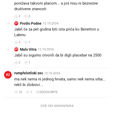
ponižava takvom plaćom... a još nisu ni bezvezne
društvene znanosti
3
0
Prošlo Podne
12.10.2024.
PP
Jabil će za pet godina biti ista priča ko Benetton u
Labinu
3
1
Malo Vitra
12.10.2024.
MV
Jabil su sigurno otvorili da bi digli placebar na 2500😉
2
1
rumpfelstliski zec
12.10.2024.
RZ
ma nek nema ni jednog hrvata, samo nek nema srba...
rekli bi zlobnici...
16
1
ODGOVORITE
JOŠ 139 KOMENTARA