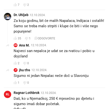
7
2
Dr. Uhljeb
12.10.2024.
Za koju godinu, bit će malih Napalaca, Indijaca i ostalih!
Samo se treba malo strpiti i klupe će biti i više nego
popunjene!
35
1
ODGOVORITE
Ana M.
12.10.2024.
AM
Najveci san nepalca je udat se za rvaticu i pobic u
dojcland
2
0
jhu tfre
12.10.2024.
JT
Sigurno ni jedan Nepalac neče doč u Slavoniju
1
0
Ragnar Lothbrok
12.10.2024.
RL
Daš, ko u Njemačkoj, 250 € mjesečno po djetetu i
sigurno imaš dobar početak.