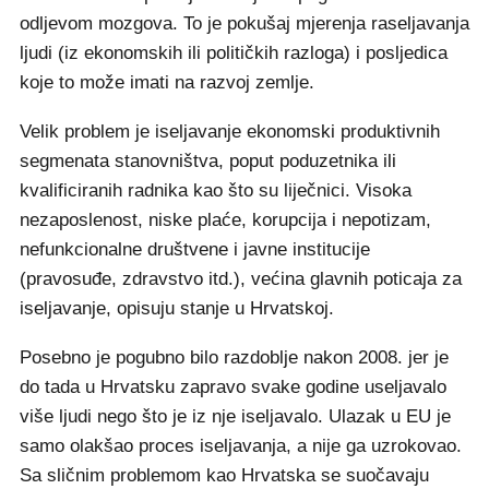
odljevom mozgova. To je pokušaj mjerenja raseljavanja
ljudi (iz ekonomskih ili političkih razloga) i posljedica
koje to može imati na razvoj zemlje.
Velik problem je iseljavanje ekonomski produktivnih
segmenata stanovništva, poput poduzetnika ili
kvalificiranih radnika kao što su liječnici. Visoka
nezaposlenost, niske plaće, korupcija i nepotizam,
nefunkcionalne društvene i javne institucije
(pravosuđe, zdravstvo itd.), većina glavnih poticaja za
iseljavanje, opisuju stanje u Hrvatskoj.
Posebno je pogubno bilo razdoblje nakon 2008. jer je
do tada u Hrvatsku zapravo svake godine useljavalo
više ljudi nego što je iz nje iseljavalo. Ulazak u EU je
samo olakšao proces iseljavanja, a nije ga uzrokovao.
Sa sličnim problemom kao Hrvatska se suočavaju