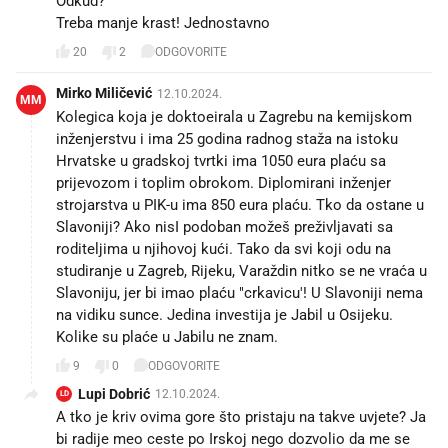
Odkud?
Treba manje krast! Jednostavno
20
2
ODGOVORITE
Mirko Miličević
12.10.2024.
MM
Kolegica koja je doktoeirala u Zagrebu na kemijskom
inženjerstvu i ima 25 godina radnog staža na istoku
Hrvatske u gradskoj tvrtki ima 1050 eura plaću sa
prijevozom i toplim obrokom. Diplomirani inženjer
strojarstva u PIK-u ima 850 eura plaću. Tko da ostane u
Slavoniji? Ako nisI podoban možeš preživljavati sa
roditeljima u njihovoj kući. Tako da svi koji odu na
studiranje u Zagreb, Rijeku, Varaždin nitko se ne vraća u
Slavoniju, jer bi imao plaću "crkavicu'! U Slavoniji nema
na vidiku sunce. Jedina investija je Jabil u Osijeku.
Kolike su plaće u Jabilu ne znam.
9
0
ODGOVORITE
Lupi Dobrić
12.10.2024.
LD
A tko je kriv ovima gore što pristaju na takve uvjete? Ja
bi radije meo ceste po Irskoj nego dozvolio da me se