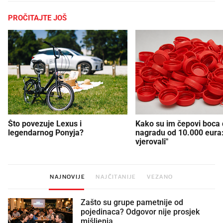
PROČITAJTE JOŠ
Što povezuje Lexus i
Kako su im čepovi boca d
legendarnog Ponyja?
nagradu od 10.000 eura
vjerovali"
NAJNOVIJE
NAJČITANIJE
VEZANO
Zašto su grupe pametnije od
pojedinaca? Odgovor nije prosjek
mišljenja