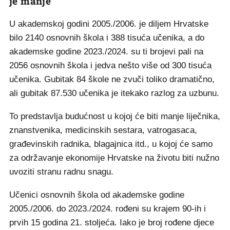
je manje
U akademskoj godini 2005./2006. je diljem Hrvatske
bilo 2140 osnovnih škola i 388 tisuća učenika, a do
akademske godine 2023./2024. su ti brojevi pali na
2056 osnovnih škola i jedva nešto više od 300 tisuća
učenika. Gubitak 84 škole ne zvuči toliko dramatično,
ali gubitak 87.530 učenika je itekako razlog za uzbunu.
To predstavlja budućnost u kojoj će biti manje liječnika,
znanstvenika, medicinskih sestara, vatrogasaca,
građevinskih radnika, blagajnica itd., u kojoj će samo
za održavanje ekonomije Hrvatske na životu biti nužno
uvoziti stranu radnu snagu.
Učenici osnovnih škola od akademske godine
2005./2006. do 2023./2024. rođeni su krajem 90-ih i
prvih 15 godina 21. stoljeća. Iako je broj rođene djece