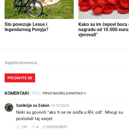
Što povezuje Lexus i
Kako su im čepovi boca d
legendarnog Ponyja?
nagradu od 10.000 eura
vjerovali"
PRIJAVITE SE
KOMENTARI
(191)
Sankcije su Zakon
12.10.2024.
Neki su govorili "ako ti se ne sviđa u RH, odi". Mnogi su
poslušali taj savjet.
139
4
ODGOVORITE