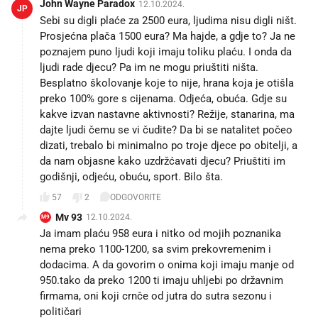
John Wayne Paradox
12.10.2024.
JP
Sebi su digli plaće za 2500 eura, ljudima nisu digli ništ.
Prosjećna plača 1500 eura? Ma hajde, a gdje to? Ja ne
poznajem puno ljudi koji imaju toliku plaću. I onda da
ljudi rade djecu? Pa im ne mogu priuštiti ništa.
Besplatno školovanje koje to nije, hrana koja je otišla
preko 100% gore s cijenama. Odjeća, obuća. Gdje su
kakve izvan nastavne aktivnosti? Režije, stanarina, ma
dajte ljudi čemu se vi čudite? Da bi se natalitet počeo
dizati, trebalo bi minimalno po troje djece po obitelji, a
da nam objasne kako uzdržćavati djecu? Priuštiti im
godišnji, odjeću, obuću, sport. Bilo šta.
57
2
ODGOVORITE
Mv 93
12.10.2024.
M9
Ja imam plaću 958 eura i nitko od mojih poznanika
nema preko 1100-1200, sa svim prekovremenim i
dodacima. A da govorim o onima koji imaju manje od
950.tako da preko 1200 ti imaju uhljebi po državnim
firmama, oni koji crnče od jutra do sutra sezonu i
političari