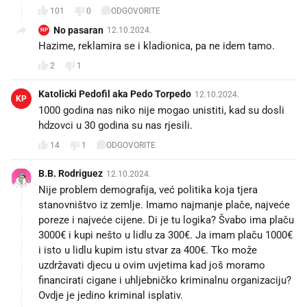
101
0
ODGOVORITE
No pasaran
12.10.2024.
NP
Hazime, reklamira se i kladionica, pa ne idem tamo.
2
1
Katolicki Pedofil aka Pedo Torpedo
12.10.2024.
KP
1000 godina nas niko nije mogao unistiti, kad su dosli
hdzovci u 30 godina su nas rjesili.
14
1
ODGOVORITE
B.B. Rodriguez
12.10.2024.
Nije problem demografija, već politika koja tjera
stanovništvo iz zemlje. Imamo najmanje plače, najveće
poreze i najveće cijene. Di je tu logika? Švabo ima plaču
3000€ i kupi nešto u lidlu za 300€. Ja imam plaču 1000€
i isto u lidlu kupim istu stvar za 400€. Tko može
uzdržavati djecu u ovim uvjetima kad još moramo
financirati cigane i uhljebničko kriminalnu organizaciju?
Ovdje je jedino kriminal isplativ.