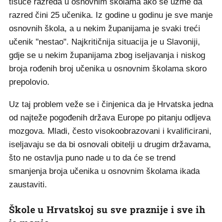
tisuće razreda u osnovnim školama ako se uzme da
razred čini 25 učenika. Iz godine u godinu je sve manje
osnovnih škola, a u nekim županijama je svaki treći
učenik "nestao". Najkritičnija situacija je u Slavoniji,
gdje se u nekim županijama zbog iseljavanja i niskog
broja rođenih broj učenika u osnovnim školama skoro
prepolovio.
Uz taj problem veže se i činjenica da je Hrvatska jedna
od najteže pogođenih država Europe po pitanju odljeva
mozgova. Mladi, često visokoobrazovani i kvalificirani,
iseljavaju se da bi osnovali obitelji u drugim državama,
što ne ostavlja puno nade u to da će se trend
smanjenja broja učenika u osnovnim školama ikada
zaustaviti.
Škole u Hrvatskoj su sve praznije i sve ih