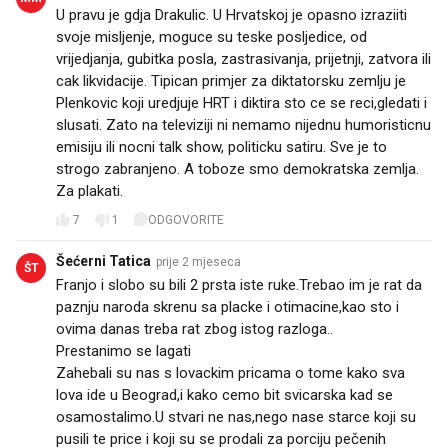
U pravu je gdja Drakulic. U Hrvatskoj je opasno izraziiti
svoje misljenje, moguce su teske posljedice, od
vrijedjanja, gubitka posla, zastrasivanja, prijetnji, zatvora ili
cak likvidacije. Tipican primjer za diktatorsku zemlju je
Plenkovic koji uredjuje HRT i diktira sto ce se reci,gledati i
slusati. Zato na televiziji ni nemamo nijednu humoristicnu
emisiju ili nocni talk show, politicku satiru. Sve je to
strogo zabranjeno. A toboze smo demokratska zemlja.
Za plakati.
7
1
ODGOVORITE
Šećerni Tatica
prije 2 mjeseca
ŠT
Franjo i slobo su bili 2 prsta iste ruke.Trebao im je rat da
paznju naroda skrenu sa placke i otimacine,kao sto i
ovima danas treba rat zbog istog razloga..
Prestanimo se lagati
Zahebali su nas s lovackim pricama o tome kako sva
lova ide u Beograd,i kako cemo bit svicarska kad se
osamostalimo.U stvari ne nas,nego nase starce koji su
pusili te price i koji su se prodali za porciju pečenih