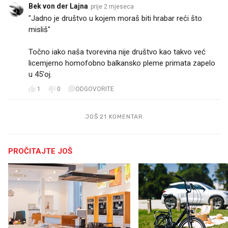
Bek von der Lajna
prije 2 mjeseca
"Jadno je društvo u kojem moraš biti hrabar reći što
misliš"
Točno iako naša tvorevina nije društvo kao takvo već
licemjerno homofobno balkansko pleme primata zapelo
u 45'oj.
1
0
ODGOVORITE
JOŠ 21 KOMENTAR
PROČITAJTE JOŠ