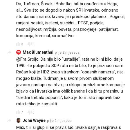
Da, Tuđman, Šušak i Bobetko, bili bi osuđenici u Hagu,
ali... Sve što se dogodilo nakon SR Hrvatske, odnosno
što danas imamo, krvavo je i preskupo plaćeno... Poginuli,
ranjeni, nestali, iseljeni, suicidni... PTSP, podjela,
nesnošljivost, mržnja, osveta, praznovjerje, patrijarhat,
korupcija, kriminal, siromaštvo...
3
0
Max Blumenthal
prije 2 mjeseca
MB
@Fra Sroljo; Da nije bilo "ustašije", rata ne bi ni bilo, da je
1990.-te pobijedio SDP rata ne bi bilo, to je priznao i sam
Račan koji je HDZ zvao strankom "opasnih namjera", nije
mogao blaže. Tuđman je u svom prvom službenom
javnom nastupu na htv-u, u sklopu predizborne kampanje
izjavio da Hrvatska ima oblik banane i da bi tu prazninu u
"sredini trebalo popuniti", kako je to mislio napraviti bez
rata teško je zamisliti.
7
6
John Wayne
prije 2 mjeseca
Max, t ili si glup ili se praviš lud. Svaka daljnja rasprava s