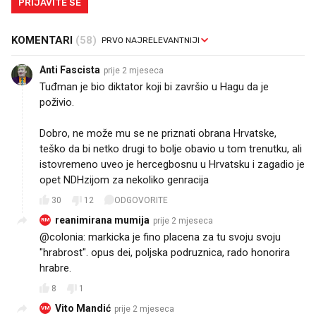
PRIJAVITE SE
KOMENTARI
(58)
Anti Fascista
prije 2 mjeseca
Tuđman je bio diktator koji bi završio u Hagu da je
poživio.
Dobro, ne može mu se ne priznati obrana Hrvatske,
teško da bi netko drugi to bolje obavio u tom trenutku, ali
istovremeno uveo je hercegbosnu u Hrvatsku i zagadio je
opet NDHzijom za nekoliko genracija
30
12
ODGOVORITE
reanimirana mumija
prije 2 mjeseca
RM
@colonia: markicka je fino placena za tu svoju svoju
"hrabrost". opus dei, poljska podruznica, rado honorira
hrabre.
8
1
Vito Mandić
prije 2 mjeseca
VM