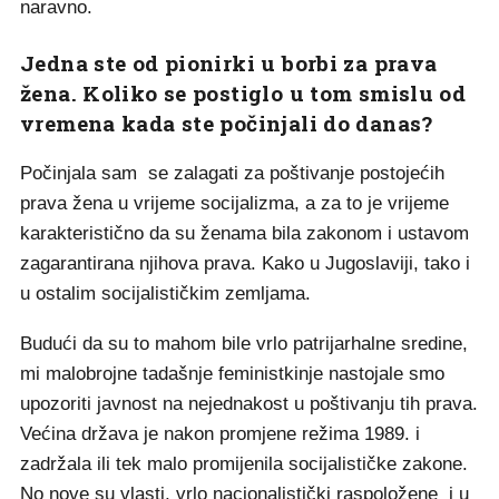
naravno.
Jedna ste od pionirki u borbi za prava
žena. Koliko se postiglo u tom smislu od
vremena kada ste počinjali do danas?
Počinjala sam se zalagati za poštivanje postojećih
prava žena u vrijeme socijalizma, a za to je vrijeme
karakteristično da su ženama bila zakonom i ustavom
zagarantirana njihova prava. Kako u Jugoslaviji, tako i
u ostalim socijalističkim zemljama.
Budući da su to mahom bile vrlo patrijarhalne sredine,
mi malobrojne tadašnje feministkinje nastojale smo
upozoriti javnost na nejednakost u poštivanju tih prava.
Većina država je nakon promjene režima 1989. i
zadržala ili tek malo promijenila socijalističke zakone.
No nove su vlasti, vrlo nacionalistički raspoložene i u