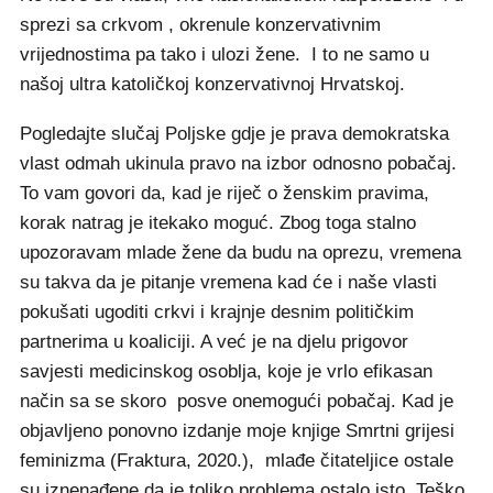
sprezi sa crkvom , okrenule konzervativnim
vrijednostima pa tako i ulozi žene. I to ne samo u
našoj ultra katoličkoj konzervativnoj Hrvatskoj.
Pogledajte slučaj Poljske gdje je prava demokratska
vlast odmah ukinula pravo na izbor odnosno pobačaj.
To vam govori da, kad je riječ o ženskim pravima,
korak natrag je itekako moguć. Zbog toga stalno
upozoravam mlade žene da budu na oprezu, vremena
su takva da je pitanje vremena kad će i naše vlasti
pokušati ugoditi crkvi i krajnje desnim političkim
partnerima u koaliciji. A već je na djelu prigovor
savjesti medicinskog osoblja, koje je vrlo efikasan
način sa se skoro posve onemogući pobačaj. Kad je
objavljeno ponovno izdanje moje knjige Smrtni grijesi
feminizma (Fraktura, 2020.), mlađe čitateljice ostale
su iznenađene da je toliko problema ostalo isto. Teško