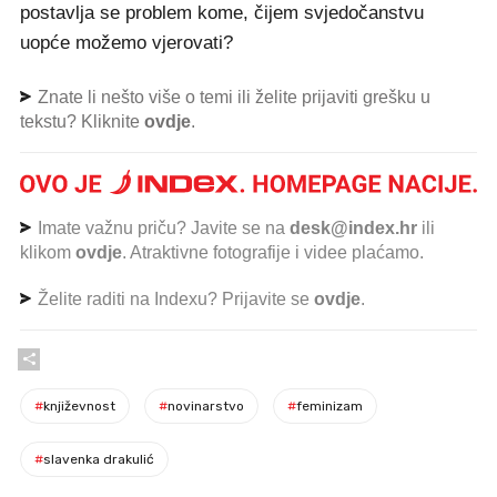
postavlja se problem kome, čijem svjedočanstvu
uopće možemo vjerovati?
Znate li nešto više o temi ili želite prijaviti grešku u
tekstu? Kliknite
ovdje
.
Imate važnu priču? Javite se na
desk@index.hr
ili
klikom
ovdje
. Atraktivne fotografije i videe plaćamo.
Želite raditi na Indexu? Prijavite se
ovdje
.
#
književnost
#
novinarstvo
#
feminizam
#
slavenka drakulić