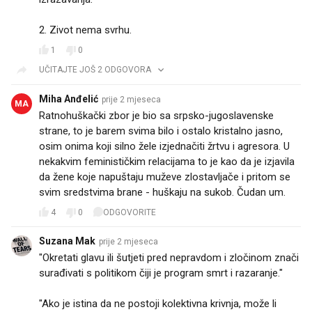
2. Zivot nema svrhu.
1
0
UČITAJTE JOŠ 2 ODGOVORA
Miha Anđelić
prije 2 mjeseca
MA
Ratnohuškački zbor je bio sa srpsko-jugoslavenske
strane, to je barem svima bilo i ostalo kristalno jasno,
osim onima koji silno žele izjednačiti žrtvu i agresora. U
nekakvim feminističkim relacijama to je kao da je izjavila
da žene koje napuštaju muževe zlostavljače i pritom se
svim sredstvima brane - huškaju na sukob. Čudan um.
4
0
ODGOVORITE
Suzana Mak
prije 2 mjeseca
"Okretati glavu ili šutjeti pred nepravdom i zločinom znači
surađivati s politikom čiji je program smrt i razaranje."
"Ako je istina da ne postoji kolektivna krivnja, može li