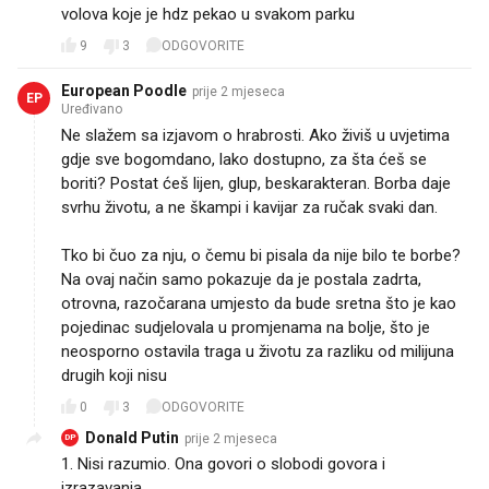
volova koje je hdz pekao u svakom parku
9
3
ODGOVORITE
European Poodle
prije 2 mjeseca
EP
Uređivano
Ne slažem sa izjavom o hrabrosti. Ako živiš u uvjetima
gdje sve bogomdano, lako dostupno, za šta ćeš se
boriti? Postat ćeš lijen, glup, beskarakteran. Borba daje
svrhu životu, a ne škampi i kavijar za ručak svaki dan.
Tko bi čuo za nju, o čemu bi pisala da nije bilo te borbe?
Na ovaj način samo pokazuje da je postala zadrta,
otrovna, razočarana umjesto da bude sretna što je kao
pojedinac sudjelovala u promjenama na bolje, što je
neosporno ostavila traga u životu za razliku od milijuna
drugih koji nisu
0
3
ODGOVORITE
Donald Putin
prije 2 mjeseca
DP
1. Nisi razumio. Ona govori o slobodi govora i
izrazavanja.