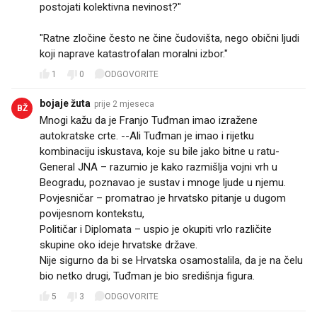
postojati kolektivna nevinost?"
"Ratne zločine često ne čine čudovišta, nego obični ljudi
koji naprave katastrofalan moralni izbor."
1
0
ODGOVORITE
bojaje žuta
prije 2 mjeseca
BŽ
Mnogi kažu da je Franjo Tuđman imao izražene
autokratske crte. --Ali Tuđman je imao i rijetku
kombinaciju iskustava, koje su bile jako bitne u ratu-
General JNA – razumio je kako razmišlja vojni vrh u
Beogradu, poznavao je sustav i mnoge ljude u njemu.
Povjesničar – promatrao je hrvatsko pitanje u dugom
povijesnom kontekstu,
Političar i Diplomata – uspio je okupiti vrlo različite
skupine oko ideje hrvatske države.
Nije sigurno da bi se Hrvatska osamostalila, da je na čelu
bio netko drugi, Tuđman je bio središnja figura.
5
3
ODGOVORITE