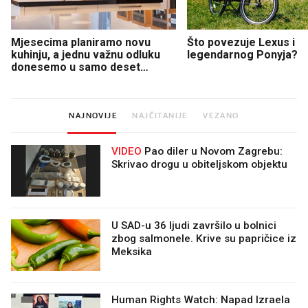
Mjesecima planiramo novu
Što povezuje Lexus i
kuhinju, a jednu važnu odluku
legendarnog Ponyja?
donesemo u samo deset
minuta
NAJNOVIJE
NAJČITANIJE
VEZANO
VIDEO
Pao diler u Novom Zagrebu:
Skrivao drogu u obiteljskom objektu
U SAD-u 36 ljudi završilo u bolnici
zbog salmonele. Krive su papričice iz
Meksika
Human Rights Watch: Napad Izraela