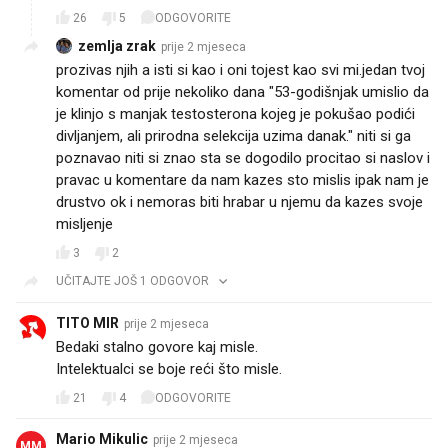
26
5
ODGOVORITE
zemlja zrak
prije 2 mjeseca
prozivas njih a isti si kao i oni tojest kao svi mi.jedan tvoj
komentar od prije nekoliko dana "53-godišnjak umislio da
je klinjo s manjak testosterona kojeg je pokušao podići
divljanjem, ali prirodna selekcija uzima danak." niti si ga
poznavao niti si znao sta se dogodilo procitao si naslov i
pravac u komentare da nam kazes sto mislis ipak nam je
drustvo ok i nemoras biti hrabar u njemu da kazes svoje
misljenje
3
2
UČITAJTE JOŠ 1 ODGOVOR
TITO MIR
prije 2 mjeseca
Bedaki stalno govore kaj misle.
Intelektualci se boje reći što misle.
21
4
ODGOVORITE
Mario Mikulic
prije 2 mjeseca
MM