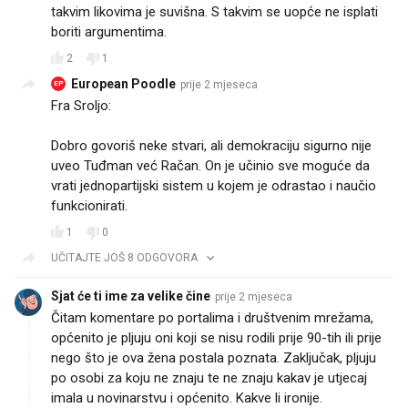
takvim likovima je suvišna. S takvim se uopće ne isplati
boriti argumentima.
2
1
European Poodle
prije 2 mjeseca
EP
Fra Sroljo:
Dobro govoriš neke stvari, ali demokraciju sigurno nije
uveo Tuđman već Račan. On je učinio sve moguće da
vrati jednopartijski sistem u kojem je odrastao i naučio
funkcionirati.
1
0
UČITAJTE JOŠ 8 ODGOVORA
Sjat će ti ime za velike čine
prije 2 mjeseca
Čitam komentare po portalima i društvenim mrežama,
općenito je pljuju oni koji se nisu rodili prije 90-tih ili prije
nego što je ova žena postala poznata. Zaključak, pljuju
po osobi za koju ne znaju te ne znaju kakav je utjecaj
imala u novinarstvu i općenito. Kakve li ironije.