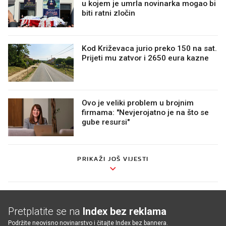
u kojem je umrla novinarka mogao bi
biti ratni zločin
Kod Križevaca jurio preko 150 na sat.
Prijeti mu zatvor i 2650 eura kazne
Ovo je veliki problem u brojnim
firmama: "Nevjerojatno je na što se
gube resursi"
PRIKAŽI JOŠ VIJESTI
Pretplatite se na
Index bez reklama
Podržite neovisno novinarstvo i čitajte Index bez bannera.