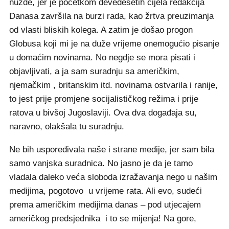
nužde, jer je početkom devedesetih cijela redakcija
Danasa završila na burzi rada, kao žrtva preuzimanja
od vlasti bliskih kolega. A zatim je došao progon
Globusa koji mi je na duže vrijeme onemogućio pisanje
u domaćim novinama. No negdje se mora pisati i
objavljivati, a ja sam suradnju sa američkim,
njemačkim , britanskim itd. novinama ostvarila i ranije,
to jest prije promjene socijalističkog režima i prije
ratova u bivšoj Jugoslaviji. Ova dva događaja su,
naravno, olakšala tu suradnju.
Ne bih uspoređivala naše i strane medije, jer sam bila
samo vanjska suradnica. No jasno je da je tamo
vladala daleko veća sloboda izražavanja nego u našim
medijima, pogotovo u vrijeme rata. Ali evo, sudeći
prema američkim medijima danas – pod utjecajem
američkog predsjednika i to se mijenja! Na gore,