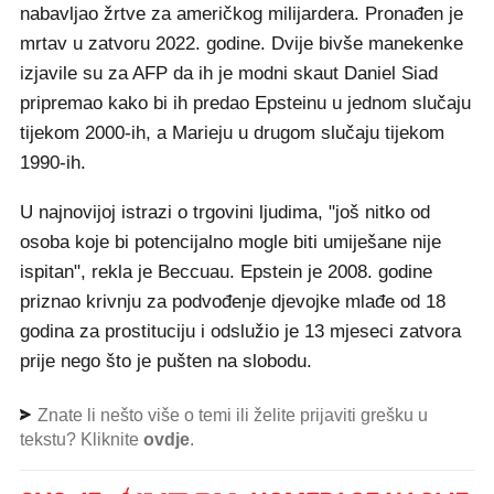
nabavljao žrtve za američkog milijardera. Pronađen je
mrtav u zatvoru 2022. godine. Dvije bivše manekenke
izjavile su za AFP da ih je modni skaut Daniel Siad
pripremao kako bi ih predao Epsteinu u jednom slučaju
tijekom 2000-ih, a Marieju u drugom slučaju tijekom
1990-ih.
U najnovijoj istrazi o trgovini ljudima, "još nitko od
osoba koje bi potencijalno mogle biti umiješane nije
ispitan", rekla je Beccuau. Epstein je 2008. godine
priznao krivnju za podvođenje djevojke mlađe od 18
godina za prostituciju i odslužio je 13 mjeseci zatvora
prije nego što je pušten na slobodu.
Znate li nešto više o temi ili želite prijaviti grešku u
tekstu? Kliknite
ovdje
.