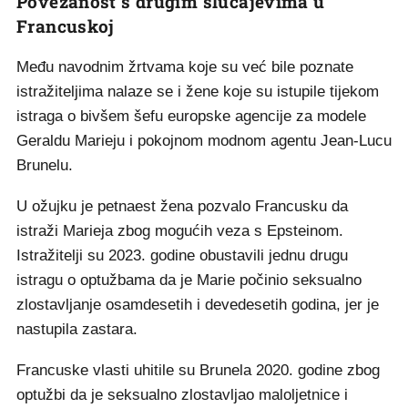
Povezanost s drugim slučajevima u
Francuskoj
Među navodnim žrtvama koje su već bile poznate
istražiteljima nalaze se i žene koje su istupile tijekom
istraga o bivšem šefu europske agencije za modele
Geraldu Marieju i pokojnom modnom agentu Jean-Lucu
Brunelu.
U ožujku je petnaest žena pozvalo Francusku da
istraži Marieja zbog mogućih veza s Epsteinom.
Istražitelji su 2023. godine obustavili jednu drugu
istragu o optužbama da je Marie počinio seksualno
zlostavljanje osamdesetih i devedesetih godina, jer je
nastupila zastara.
Francuske vlasti uhitile su Brunela 2020. godine zbog
optužbi da je seksualno zlostavljao maloljetnice i