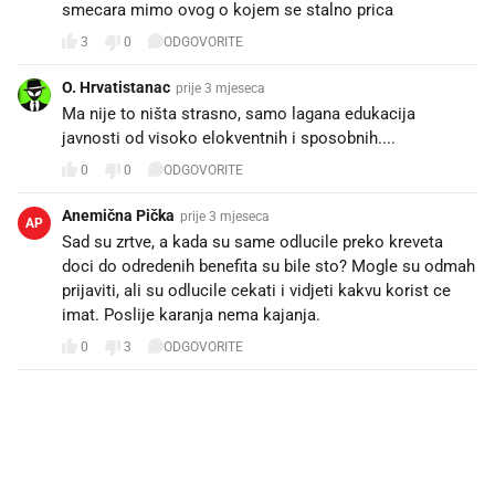
smecara mimo ovog o kojem se stalno prica
3
0
ODGOVORITE
O. Hrvatistanac
prije 3 mjeseca
Ma nije to ništa strasno, samo lagana edukacija
javnosti od visoko elokventnih i sposobnih....
0
0
ODGOVORITE
Anemična Pička
prije 3 mjeseca
AP
Sad su zrtve, a kada su same odlucile preko kreveta
doci do odredenih benefita su bile sto? Mogle su odmah
prijaviti, ali su odlucile cekati i vidjeti kakvu korist ce
imat. Poslije karanja nema kajanja.
0
3
ODGOVORITE
PROČITAJTE JOŠ