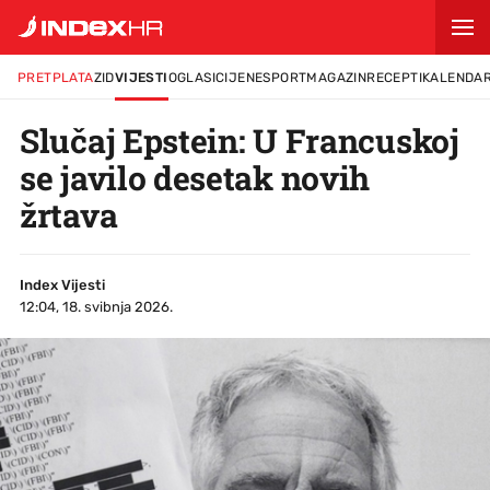
PRETPLATA
ZID
VIJESTI
OGLASI
CIJENE
SPORT
MAGAZIN
RECEPTI
KALENDA
Slučaj Epstein: U Francuskoj
se javilo desetak novih
žrtava
Index Vijesti
12:04, 18. svibnja 2026.