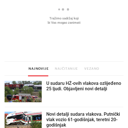
Što povezuje Lexus i
Kako su im čepovi boca d
legendarnog Ponyja?
nagradu od 10.000 eura
vjerovali"
NAJNOVIJE
NAJČITANIJE
VEZANO
U sudaru HŽ-ovih vlakova ozlijeđeno
25 ljudi. Objavljeni novi detalji
Novi detalji sudara vlakova. Putnički
vlak vozio 61-godišnjak, teretni 20-
godišnjak