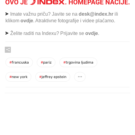
Imate važnu priču? Javite se na
desk@index.hr
ili
klikom
ovdje
. Atraktivne fotografije i videe plaćamo.
Želite raditi na Indexu? Prijavite se
ovdje
.
#
francuska
#
pariz
#
trgovina ljudima
#
new york
#
jeffrey epstein
PROČITAJTE JOŠ