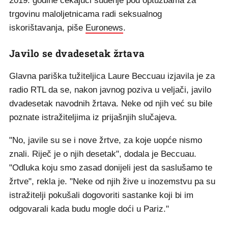
2019. godine čekajući suđenje pod optužbama za
trgovinu maloljetnicama radi seksualnog
iskorištavanja, piše
Euronews
.
Javilo se dvadesetak žrtava
Glavna pariška tužiteljica Laure Beccuau izjavila je za
radio RTL da se, nakon javnog poziva u veljači, javilo
dvadesetak navodnih žrtava. Neke od njih već su bile
poznate istražiteljima iz prijašnjih slučajeva.
"No, javile su se i nove žrtve, za koje uopće nismo
znali. Riječ je o njih desetak", dodala je Beccuau.
"Odluka koju smo zasad donijeli jest da saslušamo te
žrtve", rekla je. "Neke od njih žive u inozemstvu pa su
istražitelji pokušali dogovoriti sastanke koji bi im
odgovarali kada budu mogle doći u Pariz."