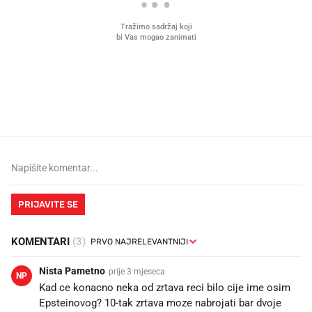
Što povezuje Lexus i
Kako su im čepovi boca d
legendarnog Ponyja?
nagradu od 10.000 eura
vjerovali"
PRIJAVITE SE
KOMENTARI
(3)
Nista Pametno
prije 3 mjeseca
NP
Kad ce konacno neka od zrtava reci bilo cije ime osim
Epsteinovog? 10-tak zrtava moze nabrojati bar dvoje