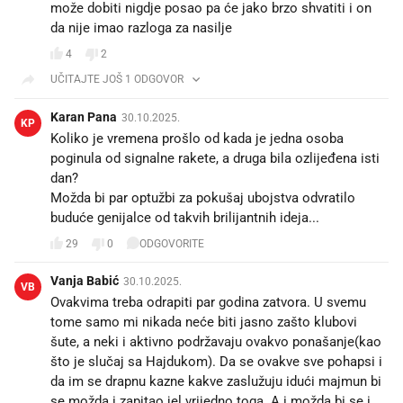
može dobiti nigdje posao pa će jako brzo shvatiti i on
da nije imao razloga za nasilje
4
2
UČITAJTE JOŠ 1 ODGOVOR
Karan Pana
30.10.2025.
KP
Koliko je vremena prošlo od kada je jedna osoba
poginula od signalne rakete, a druga bila ozlijeđena isti
dan?
Možda bi par optužbi za pokušaj ubojstva odvratilo
buduće genijalce od takvih brilijantnih ideja...
29
0
ODGOVORITE
Vanja Babić
30.10.2025.
VB
Ovakvima treba odrapiti par godina zatvora. U svemu
tome samo mi nikada neće biti jasno zašto klubovi
šute, a neki i aktivno podržavaju ovakvo ponašanje(kao
što je slučaj sa Hajdukom). Da se ovakve sve pohapsi i
da im se drapnu kazne kakve zaslužuju idući majmun bi
se možda i zapitao jel vrijedno toga. A i možda bi se i