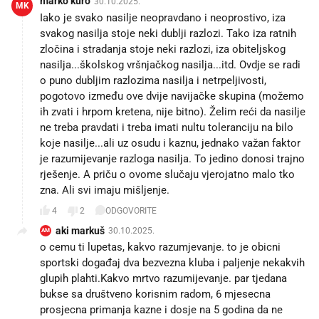
marko kuro
30.10.2025.
MK
Iako je svako nasilje neopravdano i neoprostivo, iza
svakog nasilja stoje neki dublji razlozi. Tako iza ratnih
zločina i stradanja stoje neki razlozi, iza obiteljskog
nasilja...školskog vršnjačkog nasilja...itd. Ovdje se radi
o puno dubljim razlozima nasilja i netrpeljivosti,
pogotovo između ove dvije navijačke skupina (možemo
ih zvati i hrpom kretena, nije bitno). Želim reći da nasilje
ne treba pravdati i treba imati nultu toleranciju na bilo
koje nasilje...ali uz osudu i kaznu, jednako važan faktor
je razumijevanje razloga nasilja. To jedino donosi trajno
rješenje. A priču o ovome slučaju vjerojatno malo tko
zna. Ali svi imaju mišljenje.
4
2
ODGOVORITE
aki markuš
30.10.2025.
AM
o cemu ti lupetas, kakvo razumjevanje. to je obicni
sportski događaj dva bezvezna kluba i paljenje nekakvih
glupih plahti.Kakvo mrtvo razumijevanje. par tjedana
bukse sa društveno korisnim radom, 6 mjesecna
prosjecna primanja kazne i dosje na 5 godina da ne