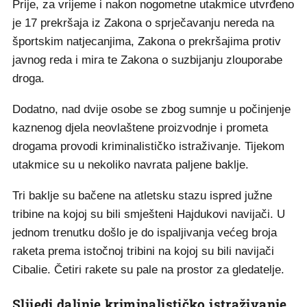
Prije, za vrijeme i nakon nogometne utakmice utvrđeno
je 17 prekršaja iz Zakona o sprječavanju nereda na
športskim natjecanjima, Zakona o prekršajima protiv
javnog reda i mira te Zakona o suzbijanju zlouporabe
droga.
Dodatno, nad dvije osobe se zbog sumnje u počinjenje
kaznenog djela neovlaštene proizvodnje i prometa
drogama provodi kriminalističko istraživanje. Tijekom
utakmice su u nekoliko navrata paljene baklje.
Tri baklje su bačene na atletsku stazu ispred južne
tribine na kojoj su bili smješteni Hajdukovi navijači. U
jednom trenutku došlo je do ispaljivanja većeg broja
raketa prema istočnoj tribini na kojoj su bili navijači
Cibalie. Četiri rakete su pale na prostor za gledatelje.
Slijedi daljnje kriminalističko istraživanje