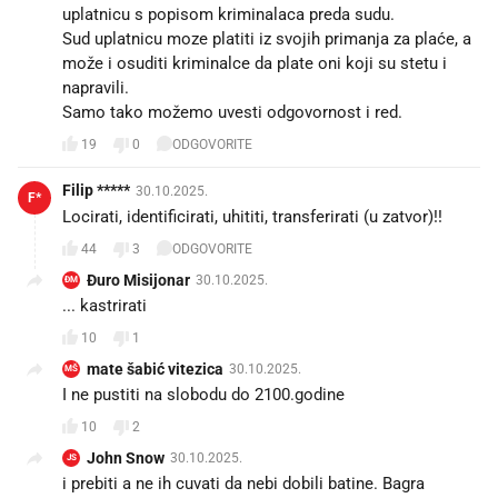
uplatnicu s popisom kriminalaca preda sudu.
Sud uplatnicu moze platiti iz svojih primanja za plaće, a
može i osuditi kriminalce da plate oni koji su stetu i
napravili.
Samo tako možemo uvesti odgovornost i red.
19
0
ODGOVORITE
Filip *****
30.10.2025.
F*
Locirati, identificirati, uhititi, transferirati (u zatvor)!!
44
3
ODGOVORITE
Đuro Misijonar
30.10.2025.
ĐM
... kastrirati
10
1
mate šabić vitezica
30.10.2025.
MŠ
I ne pustiti na slobodu do 2100.godine
10
2
John Snow
30.10.2025.
JS
i prebiti a ne ih cuvati da nebi dobili batine. Bagra