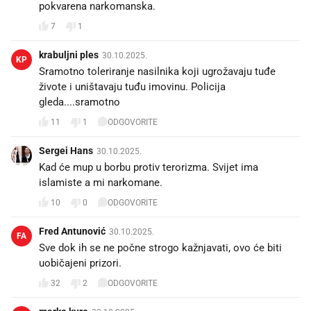
pokvarena narkomanska.
7
1
krabuljni ples
30.10.2025.
KP
Sramotno toleriranje nasilnika koji ugrožavaju tuđe
živote i uništavaju tuđu imovinu. Policija
gleda....sramotno
11
1
ODGOVORITE
Sergei Hans
30.10.2025.
Kad će mup u borbu protiv terorizma. Svijet ima
islamiste a mi narkomane.
10
0
ODGOVORITE
Fred Antunović
30.10.2025.
FA
Sve dok ih se ne počne strogo kažnjavati, ovo će biti
uobičajeni prizori.
32
2
ODGOVORITE