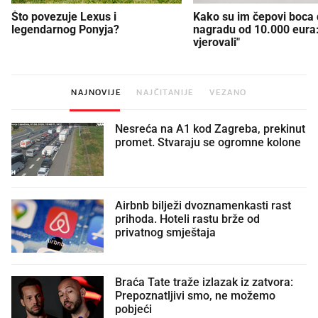
Što povezuje Lexus i
Kako su im čepovi boca d
legendarnog Ponyja?
nagradu od 10.000 eura
vjerovali"
NAJNOVIJE
NAJČITANIJE
VEZANO
Nesreća na A1 kod Zagreba, prekinut
promet. Stvaraju se ogromne kolone
Airbnb bilježi dvoznamenkasti rast
prihoda. Hoteli rastu brže od
privatnog smještaja
Braća Tate traže izlazak iz zatvora:
Prepoznatljivi smo, ne možemo
pobjeći