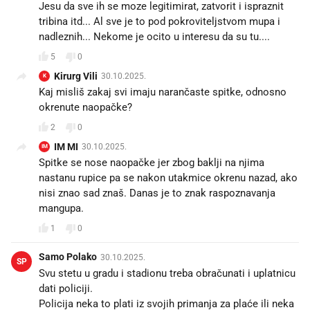
Jesu da sve ih se moze legitimirat, zatvorit i ispraznit
tribina itd... Al sve je to pod pokroviteljstvom mupa i
nadleznih... Nekome je ocito u interesu da su tu....
5
0
Kirurg Vili
30.10.2025.
K
Kaj misliš zakaj svi imaju narančaste spitke, odnosno
okrenute naopačke?
2
0
IM MI
30.10.2025.
IM
Spitke se nose naopačke jer zbog baklji na njima
nastanu rupice pa se nakon utakmice okrenu nazad, ako
nisi znao sad znaš. Danas je to znak raspoznavanja
mangupa.
1
0
Samo Polako
30.10.2025.
SP
Svu stetu u gradu i stadionu treba obračunati i uplatnicu
dati policiji.
Policija neka to plati iz svojih primanja za plaće ili neka