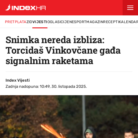
PRETPLATA
ZID
VIJESTI
OGLASI
CIJENE
SPORT
MAGAZIN
RECEPTI
KALENDA
Snimka nereda izbliza:
Torcidaš Vinkovčane gađa
signalnim raketama
Index Vijesti
Zadnja nadopuna: 10:49, 30. listopada 2025.