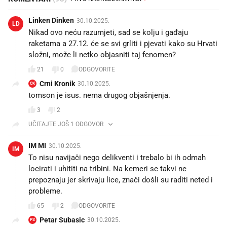
Linken Dinken
30.10.2025.
LD
Nikad ovo neću razumjeti, sad se kolju i gađaju
raketama a 27.12. će se svi grliti i pjevati kako su Hrvati
složni, može li netko objasniti taj fenomen?
21
0
ODGOVORITE
Crni Kronik
30.10.2025.
CK
tomson je isus. nema drugog objašnjenja.
3
2
UČITAJTE JOŠ 1 ODGOVOR
IM MI
30.10.2025.
IM
To nisu navijači nego delikventi i trebalo bi ih odmah
locirati i uhititi na tribini. Na kemeri se takvi ne
prepoznaju jer skrivaju lice, znači došli su raditi neted i
probleme.
65
2
ODGOVORITE
Petar Subasic
30.10.2025.
PS