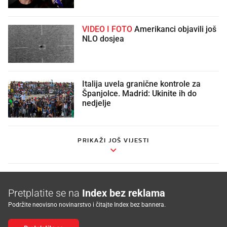
VIDEO I FOTO
Amerikanci objavili još
NLO dosjea
Italija uvela granične kontrole za
Španjolce. Madrid: Ukinite ih do
nedjelje
PRIKAŽI JOŠ VIJESTI
Pretplatite se na
Index bez reklama
Podržite neovisno novinarstvo i čitajte Index bez bannera.