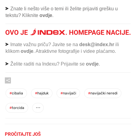
Znate li nešto više o temi ili želite prijaviti grešku u
tekstu? Kliknite
ovdje
.
Imate važnu priču? Javite se na
desk@index.hr
ili
klikom
ovdje
. Atraktivne fotografije i videe plaćamo.
Želite raditi na Indexu? Prijavite se
ovdje
.
#
cibalia
#
hajduk
#
navijači
#
navijački neredi
#
torcida
PROČITAJTE JOŠ