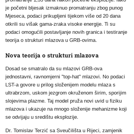
je početni bljesak izmaknuo promatranju zbog punog
Mjeseca, podaci prikupljeni tijekom više od 20 dana
otkrili su višak gama-zraka visoke energije. Ti su
podaci omogućili postavljanje novih granica i testiranje
teorija o strukturi mlazova u GRB-ovima.
Nova teorija o strukturi mlazova
Dosad se smatralo da su mlazovi GRB-ova
jednostavni, ravnomjerni "top-hat" mlazovi. No podaci
LST-a govore u prilog složenijem modelu mlaza s
ultrabrzom, uskom jezgrom okruženom širim, sporijim
slojevima plazme. Taj model pruža novi uvid u fiziku
mlazova i ukazuje na mnogo složenije mehanizme koji
se odvijaju u središtu eksplozije.
Dr. Tomislav Terzić sa Sveučilišta u Rijeci, zamjenik