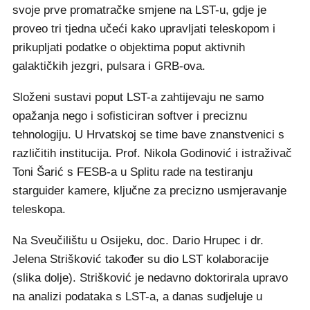
svoje prve promatračke smjene na LST-u, gdje je
proveo tri tjedna učeći kako upravljati teleskopom i
prikupljati podatke o objektima poput aktivnih
galaktičkih jezgri, pulsara i GRB-ova.
Složeni sustavi poput LST-a zahtijevaju ne samo
opažanja nego i sofisticiran softver i preciznu
tehnologiju. U Hrvatskoj se time bave znanstvenici s
različitih institucija. Prof. Nikola Godinović i istraživač
Toni Šarić s FESB-a u Splitu rade na testiranju
starguider kamere, ključne za precizno usmjeravanje
teleskopa.
Na Sveučilištu u Osijeku, doc. Dario Hrupec i dr.
Jelena Strišković također su dio LST kolaboracije
(slika dolje). Strišković je nedavno doktorirala upravo
na analizi podataka s LST-a, a danas sudjeluje u