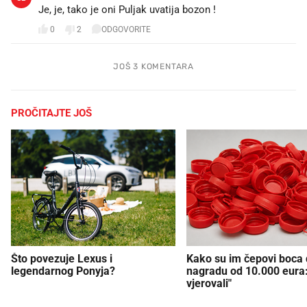
Je, je, tako je oni Puljak uvatija bozon !
0
2
ODGOVORITE
JOŠ 3 KOMENTARA
PROČITAJTE JOŠ
Što povezuje Lexus i
Kako su im čepovi boca d
legendarnog Ponyja?
nagradu od 10.000 eura
vjerovali"