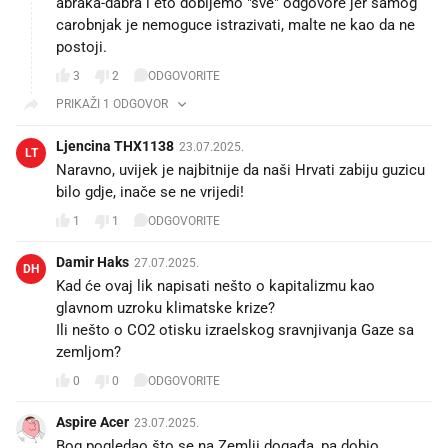
abraka-dabra i eto dobijemo "sve" odgovore jer samog
carobnjak je nemoguce istrazivati, malte ne kao da ne
postoji.
3
2
ODGOVORITE
PRIKAŽI 1 ODGOVOR
Ljencina THX1138
23.07.2025.
LT
Naravno, uvijek je najbitnije da naši Hrvati zabiju guzicu
bilo gdje, inače se ne vrijedi!☝️
1
1
ODGOVORITE
Damir Haks
27.07.2025.
DH
Kad će ovaj lik napisati nešto o kapitalizmu kao
glavnom uzroku klimatske krize?
Ili nešto o CO2 otisku izraelskog sravnjivanja Gaze sa
zemljom?
0
0
ODGOVORITE
Aspire Acer
23.07.2025.
Bog pogledao što se na Zemlji događa, pa dobio