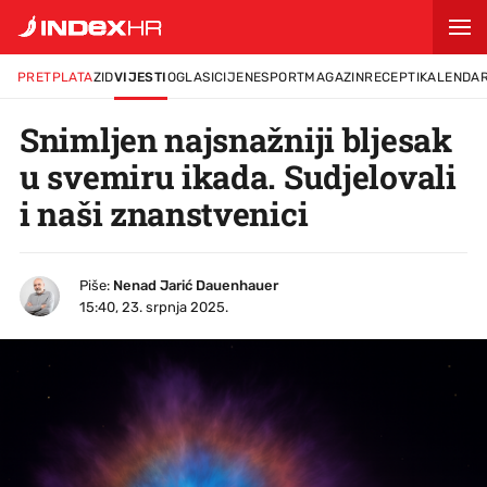
PRETPLATA
ZID
VIJESTI
OGLASI
CIJENE
SPORT
MAGAZIN
RECEPTI
KALENDA
Snimljen najsnažniji bljesak
u svemiru ikada. Sudjelovali
i naši znanstvenici
Piše:
Nenad Jarić Dauenhauer
15:40, 23. srpnja 2025.