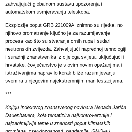
zahvaljujući globalnom sustavu upozorenja i
automatskom usmjeravanju teleskopa.
Eksplozije poput GRB 221009A iznimno su rijetke, no
njihovo promatranje ključno je za razumijevanje
procesa kao što su stvaranje crnih rupa i sudari
neutronskih zvijezda. Zahvaljujući naprednoj tehnologiji
i suradnji znanstvenika iz cijeloga svijeta, uključujući i
hrvatske, čovječanstvo je s ovim novim opažanjima i
istraživanjima napravilo korak bliže razumijevanju
svemira u njegovim najekstremnijim manifestacijama.
***
Knjigu Indexovog znanstvenog novinara Nenada Jarića
Dauenhauera, koja tematizira najkontroverznije i
najzanimljivije teme u znanosti poput klimatskih
promjena, pseudoznanosti, pandemije, GMO-a i