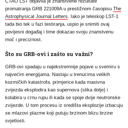
CTAO LST objavila je znanstvene rezultate
promatranja GRB 221009A u prestižnom časopisu
The
Astrophysical Journal Letters
. Iako je teleskop LST-1
tada bio tek u fazi testiranja, uspio je snimiti ovaj
povijesni događaj i time dokazao svoju znanstvenu
moć i preciznost.
Što su GRB-ovi i zašto su važni?
GRB-ovi spadaju u najekstremnije pojave u svemiru s
najvećim energijama. Nastaju u trenucima velikih
kozmičkih katastrofa, primjerice kada masivna
zvijezda eksplodira kao supernova (slika dolje) i
kolabira u crnu rupu ili kada se spoje dvije neutronske
zvijezde. U tom procesu iz središta eksplozije izbacuju
se mlazovi plazme koji putuju brzinom blizu brzine
svjetlosti.