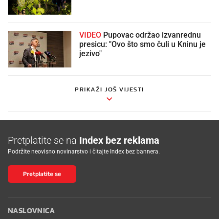
VIDEO
Pupovac održao izvanrednu
presicu: "Ovo što smo čuli u Kninu je
jezivo"
PRIKAŽI JOŠ VIJESTI
Pretplatite se na
Index bez reklama
Podržite neovisno novinarstvo i čitajte Index bez bannera.
Pretplatite se
NASLOVNICA