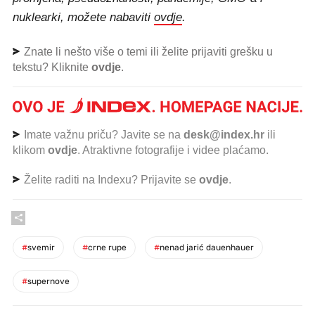
nuklearki, možete nabaviti
ovdje
.
Znate li nešto više o temi ili želite prijaviti grešku u
tekstu? Kliknite
ovdje
.
Imate važnu priču? Javite se na
desk@index.hr
ili
klikom
ovdje
. Atraktivne fotografije i videe plaćamo.
Želite raditi na Indexu? Prijavite se
ovdje
.
#
svemir
#
crne rupe
#
nenad jarić dauenhauer
#
supernove