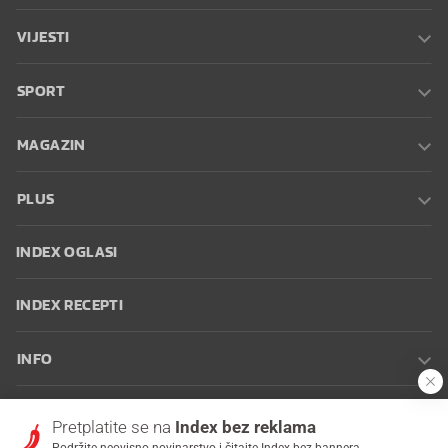
VIJESTI
SPORT
MAGAZIN
PLUS
INDEX OGLASI
INDEX RECEPTI
INFO
Oglašavanje
Zaposli se na Indexu
Kontakt
Impressum
Uvjeti
Pretplatite se na
Index bez reklama
korištenja
Postavke kolačića