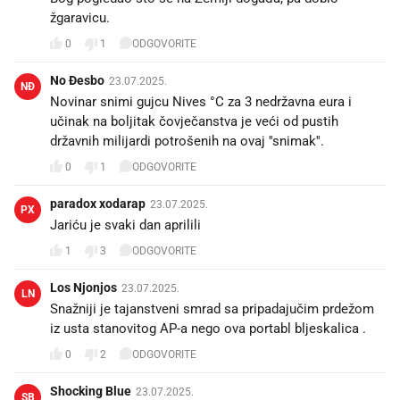
žgaravicu.
0
1
ODGOVORITE
No Đesbo
23.07.2025.
NĐ
Novinar snimi gujcu Nives °C za 3 nedržavna eura i
učinak na boljitak čovječanstva je veći od pustih
državnih milijardi potrošenih na ovaj ''snimak''.
0
1
ODGOVORITE
paradox xodarap
23.07.2025.
PX
Jariću je svaki dan aprilili
1
3
ODGOVORITE
Los Njonjos
23.07.2025.
LN
Snažniji je tajanstveni smrad sa pripadajučim prdežom
iz usta stanovitog AP-a nego ova portabl bljeskalica .
0
2
ODGOVORITE
Shocking Blue
23.07.2025.
SB