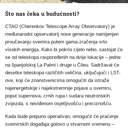
Što nas čeka u budućnosti?
CTAO (Cherenkov Telescope Array Observatory) je
međunarodni opservatorij nove generacije namijenjen
proučavanju svemira putem gama-zračenja vrlo
visokih energija. Kako bi pokrio cijelo nebo, sastojat će
se od teleskopa raspoređenih na dvije lokacije – jedne
na španjolskoj La Palmi i druge u Čileu. Sadržavat će
desetke teleskopa različitih veličina, uključujući i LST-
ove, koji će znanstvenicima omogućiti da istraže
najenergetskije i najekstremnije pojave u svemiru,
poput supernova, crnih rupa i sudara neutronskih
zvijezda, s neviđenom osjetljivošću i preciznošću.
Kada bude potpuno operativan, omogućit će praćenje
svemirskih događaja gotovo u stvarnom vremenu –