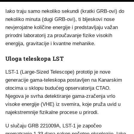
Iako traju samo nekoliko sekundi (kratki GRB-ovi) do
nekoliko minuta (dugi GRB-ovi), ti bljeskovi nose
nevjerojatne količine energije i predstavljaju važan
prirodni laboratorij za proučavanje fizike visokih
energija, gravitacije i kvantne mehanike.
Uloga teleskopa LST
LST-1 (Large-Sized Telescope) prototip je nove
generacije gama-teleskopa postavljen na Kanarskim
otocima u sklopu budućeg opservatorija CTAO.
Njegova je svrha detektiranje gama-zračenja vrlo
visoke energije (VHE) iz svemira, koje pruža uvid u
najekstremnije fizikalne procese u prirodi.
U slučaju GRB 221009A, LST-1 je započeo
promatranje 1,33 dana nakon početne eksplozije. Iako