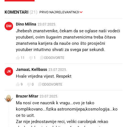
KOMENTARI
(21)
Dino Milina
23.07.2025.
DM
Jhebesh znanstvenike, čekam da se oglase naši vodeći
youtuberi, ovim šugavim znanstvenicima treba čitava
znanstvena karijera da nauče ono što prosječni
youtuber intuitivno shvati za svega par sekundi.
11
1
ODGOVORITE
JamaaL Kellbass
23.07.2025.
JK
Hvale vrijedna vijest. Respekt
9
0
ODGOVORITE
Brazer Mitar
23.07.2025.
Ma nosi ove naucnik k vragu...ovo je tako
komplikovano...fizika astronomijepa,kosmologija...ko
ce to ucit.
Zar nije jednostavnije reci, veliki carobnjak rekao