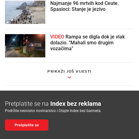
Najmanje 96 mrtvih kod Ceute.
Spasioci: Stanje je jezivo
VIDEO
Rampa se digla dok je vlak
dolazio. "Mahali smo drugim
vozačima"
PRIKAŽI JOŠ VIJESTI
Pretplatite se na
Index bez reklama
Podržite neovisno novinarstvo i čitajte Index bez bannera.
Pretplatite se