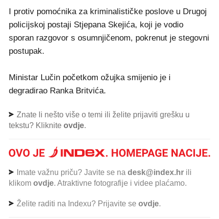
I protiv pomoćnika za kriminalističke poslove u Drugoj
policijskoj postaji Stjepana Skejića, koji je vodio
sporan razgovor s osumnjičenom, pokrenut je stegovni
postupak.
Ministar Lučin početkom ožujka smijenio je i
degradirao Ranka Britvića.
Znate li nešto više o temi ili želite prijaviti grešku u
tekstu? Kliknite
ovdje
.
Imate važnu priču? Javite se na
desk@index.hr
ili
klikom
ovdje
. Atraktivne fotografije i videe plaćamo.
Želite raditi na Indexu? Prijavite se
ovdje
.