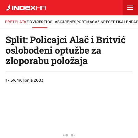
PRETPLATA
ZID
VIJESTI
OGLASI
CIJENE
SPORT
MAGAZIN
RECEPTI
KALENDA
Split: Policajci Alač i Britvić
oslobođeni optužbe za
zloporabu položaja
17:39, 19. lipnja 2003.