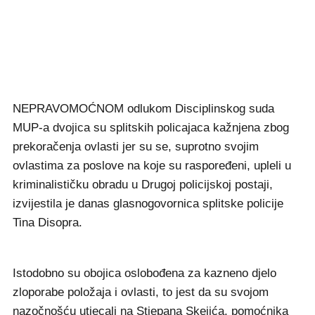
NEPRAVOMOĆNOM odlukom Disciplinskog suda
MUP-a dvojica su splitskih policajaca kažnjena zbog
prekoračenja ovlasti jer su se, suprotno svojim
ovlastima za poslove na koje su raspoređeni, upleli u
kriminalističku obradu u Drugoj policijskoj postaji,
izvijestila je danas glasnogovornica splitske policije
Tina Disopra.
Istodobno su obojica oslobođena za kazneno djelo
zloporabe položaja i ovlasti, to jest da su svojom
nazočnošću utjecali na Stjepana Skejića, pomoćnika