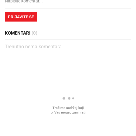
PRIJAVITE SE
KOMENTARI
(0)
Trenutno nema komentara.
PROČITAJTE JOŠ
Što povezuje Lexus i
Kako su im čepovi boca d
legendarnog Ponyja?
nagradu od 10.000 eura