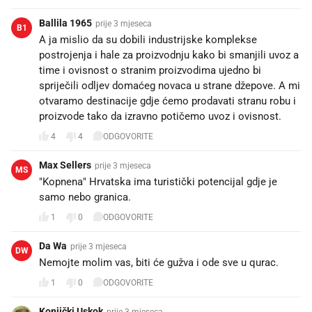
Ballila 1965
prije 3 mjeseca
B1
A ja mislio da su dobili industrijske komplekse
postrojenja i hale za proizvodnju kako bi smanjili uvoz a
time i ovisnost o stranim proizvodima ujedno bi
spriječili odljev domaćeg novaca u strane džepove. A mi
otvaramo destinacije gdje ćemo prodavati stranu robu i
proizvode tako da izravno potičemo uvoz i ovisnost.
4
4
ODGOVORITE
Max Sellers
prije 3 mjeseca
MS
"Kopnena" Hrvatska ima turistički potencijal gdje je
samo nebo granica.
1
0
ODGOVORITE
Da Wa
prije 3 mjeseca
DW
Nemojte molim vas, biti će gužva i ode sve u qurac.
1
0
ODGOVORITE
Konjički Uskok
prije 3 mjeseca