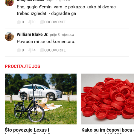
Eno, guglo đemini vam je pokazao kako bi dvorac
trebao izgledati - dogradite ga
0
0
ODGOVORITE
William Blake Jr.
prije 3 mjeseca
Povraća mi se od komentara.
0
4
ODGOVORITE
PROČITAJTE JOŠ
Što povezuje Lexus i
Kako su im čepovi boca d