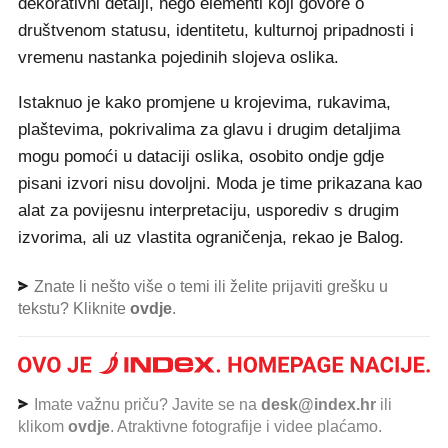
dekorativni detalji, nego elementi koji govore o
društvenom statusu, identitetu, kulturnoj pripadnosti i
vremenu nastanka pojedinih slojeva oslika.
Istaknuo je kako promjene u krojevima, rukavima,
plaštevima, pokrivalima za glavu i drugim detaljima
mogu pomoći u dataciji oslika, osobito ondje gdje
pisani izvori nisu dovoljni. Moda je time prikazana kao
alat za povijesnu interpretaciju, usporediv s drugim
izvorima, ali uz vlastita ograničenja, rekao je Balog.
Znate li nešto više o temi ili želite prijaviti grešku u
tekstu? Kliknite
ovdje
.
Imate važnu priču? Javite se na
desk@index.hr
ili
klikom
ovdje
. Atraktivne fotografije i videe plaćamo.