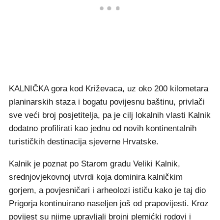
KALNIČKA gora kod Križevaca, uz oko 200 kilometara
planinarskih staza i bogatu povijesnu baštinu, privlači
sve veći broj posjetitelja, pa je cilj lokalnih vlasti Kalnik
dodatno profilirati kao jednu od novih kontinentalnih
turističkih destinacija sjeverne Hrvatske.
Kalnik je poznat po Starom gradu Veliki Kalnik,
srednjovjekovnoj utvrdi koja dominira kalničkim
gorjem, a povjesničari i arheolozi ističu kako je taj dio
Prigorja kontinuirano naseljen još od prapovijesti. Kroz
povijest su njime upravljali brojni plemićki rodovi i