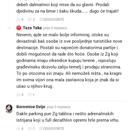
debeli dalmatinci koji mise da su glavni. Prodali
djedivinu za na bmw i šaku škuda……. dugo će trajati!
4
3
ODGOVORITE
Taza Taka
prije 3 mjeseca
TT
Neverin, ajde se malo bolje informiraj, otoke su
devastirali baš osobe iz ove posljednje turističke nove
destinacije. Postali su najvećim donatorima partije i
dobili mogućnost da rade što hoće. Osobe iz Zg koji
godinama imaju vikendice kupuju terene , isposluju
građevinsku dozvolu zaliju temelj i prodaju strancima.
To po otocima svi znaju. Ali nemožeš ništa , na kragni
im svima vijori ona mala zastavica koja je znak da si
ušao u njihov krug .
4
1
Borovnice Dvije
prije 3 mjeseca
Dakle parking pun Zg tablica i nešto adrenalinskih
Istrijana koji u full decathlon opremi hrle prema vrhu.
4
1
ODGOVORITE