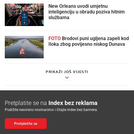
New Orleans uvodi umjetnu
inteligenciju u obradu poziva hitnim
službama
FOTO
Brodovi puni ugljena zapeli kod
Iloka zbog povijesno niskog Dunava
PRIKAŽI JOŠ VIJESTI
Pretplatite se na
Index bez reklama
Podržite neovisno novinarstvo i čitajte Index bez bannera.
Pretplatite se