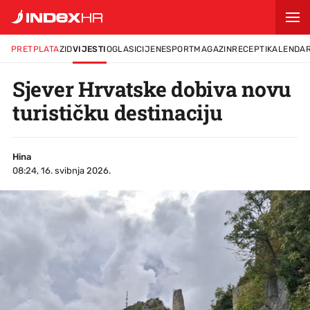
PRETPLATA
ZID
VIJESTI
OGLASI
CIJENE
SPORT
MAGAZIN
RECEPTI
KALENDA
Sjever Hrvatske dobiva novu
turističku destinaciju
Hina
08:24, 16. svibnja 2026.