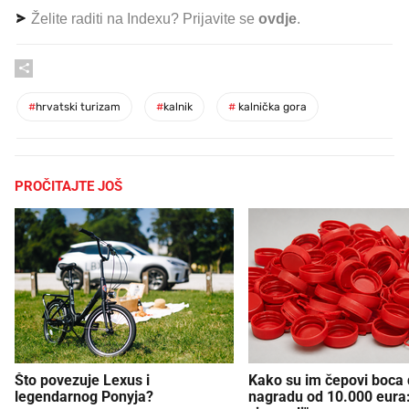
Želite raditi na Indexu? Prijavite se
ovdje
.
#
hrvatski turizam
#
kalnik
#
kalnička gora
PROČITAJTE JOŠ
Što povezuje Lexus i
Kako su im čepovi boca d
legendarnog Ponyja?
nagradu od 10.000 eura