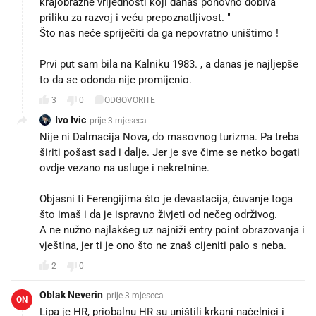
krajobrazne vrijednosti koji danas ponovno dobiva
priliku za razvoj i veću prepoznatljivost. "
Što nas neće spriječiti da ga nepovratno uništimo !
Prvi put sam bila na Kalniku 1983. , a danas je najljepše
to da se odonda nije promijenio.
3
0
ODGOVORITE
Ivo Ivic
prije 3 mjeseca
Nije ni Dalmacija Nova, do masovnog turizma. Pa treba
širiti pošast sad i dalje. Jer je sve čime se netko bogati
ovdje vezano na usluge i nekretnine.
Objasni ti Ferengijima što je devastacija, čuvanje toga
što imaš i da je ispravno živjeti od nečeg održivog.
A ne nužno najlakšeg uz najniži entry point obrazovanja i
vještina, jer ti je ono što ne znaš cijeniti palo s neba.
2
0
Oblak Neverin
prije 3 mjeseca
ON
Lipa je HR, priobalnu HR su uništili krkani načelnici i