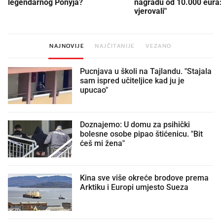
legendarnog Ponyja?
nagradu od 10.000 eura
vjerovali"
NAJNOVIJE
NAJČITANIJE
VEZANO
Pucnjava u školi na Tajlandu. "Stajala
sam ispred učiteljice kad ju je
upucao"
Doznajemo: U domu za psihički
bolesne osobe pipao štićenicu. "Bit
ćeš mi žena"
Kina sve više okreće brodove prema
Arktiku i Europi umjesto Sueza