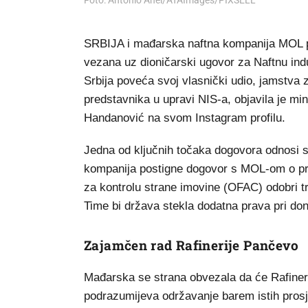
Foto: Antonio Ahel/ATAImages/PIXSELL
SRBIJA i mađarska naftna kompanija MOL pos
vezana uz dioničarski ugovor za Naftnu ind
Srbija poveća svoj vlasnički udio, jamstva 
predstavnika u upravi NIS-a, objavila je mi
Handanović na svom Instagram profilu.
Jedna od ključnih točaka dogovora odnosi 
kompanija postigne dogovor s MOL-om o prod
za kontrolu strane imovine (OFAC) odobri tra
Time bi država stekla dodatna prava pri don
Zajamčen rad Rafinerije Pančevo
Mađarska se strana obvezala da će Rafineri
podrazumijeva održavanje barem istih prosječ