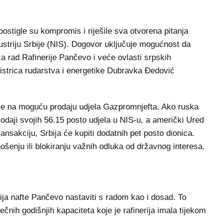
tigle su kompromis i riješile sva otvorena pitanja
ustriju Srbije (NIS). Dogovor uključuje mogućnost da
za rad Rafinerije Pančevo i veće ovlasti srpskih
nistrica rudarstva i energetike Dubravka Đedović
se na moguću prodaju udjela Gazpromnjefta. Ako ruska
aji svojih 56.15 posto udjela u NIS-u, a američki Ured
nsakciju, Srbija će kupiti dodatnih pet posto dionica.
ošenju ili blokiranju važnih odluka od državnog interesa.
ja nafte Pančevo nastaviti s radom kao i dosad. To
nih godišnjih kapaciteta koje je rafinerija imala tijekom