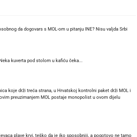
sobnog da dogovars s MOL-om u pitanju INE? Nisu valjda Srbi
 Neka kuverta pod stolom u kafiću čeka...
ca koje drži treća strana, u Hrvatskoj kontrolni paket drži MOL i
s ovim preuzimanjem MOL postaje monopolist u ovom dijelu
rijevaca plave krvi, teško da je iko sposobniji, a pogotovo ne tamo