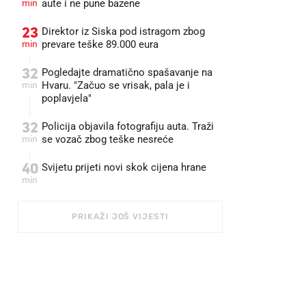
min
aute i ne pune bazene
23
Direktor iz Siska pod istragom zbog
min
prevare teške 89.000 eura
32
Pogledajte dramatično spašavanje na
min
Hvaru. "Začuo se vrisak, pala je i
poplavjela"
32
Policija objavila fotografiju auta. Traži
min
se vozač zbog teške nesreće
40
Svijetu prijeti novi skok cijena hrane
min
PRIKAŽI JOŠ VIJESTI