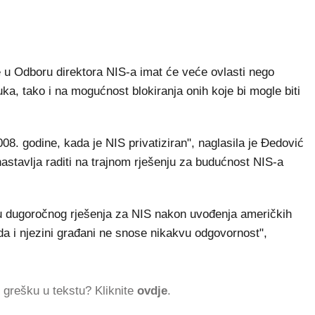
 u Odboru direktora NIS-a imat će veće ovlasti nego
a, tako i na mogućnost blokiranja onih koje bi mogle biti
008. godine, kada je NIS privatiziran", naglasila je Đedović
nastavlja raditi na trajnom rješenju za budućnost NIS-a
ju dugoročnog rješenja za NIS nakon uvođenja američkih
ada i njezini građani ne snose nikakvu odgovornost",
ti grešku u tekstu? Kliknite
ovdje
.