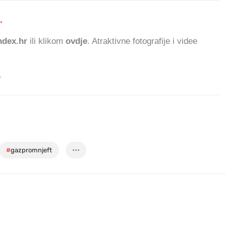
.
786.420 ČITATEL
dex.hr
ili klikom
ovdje
. Atraktivne fotografije i videe
.
#
gazpromnjeft