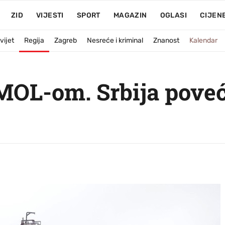
ZID
VIJESTI
SPORT
MAGAZIN
OGLASI
CIJEN
vijet
Regija
Zagreb
Nesreće i kriminal
Znanost
Kalendar
MOL-om. Srbija poveć