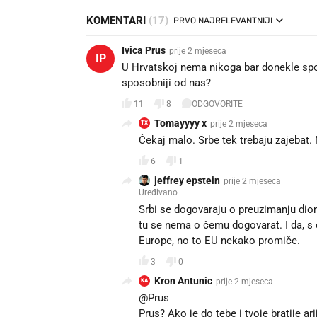
KOMENTARI
(17)
PRVO NAJRELEVANTNIJI
Ivica Prus
prije 2 mjeseca
IP
U Hrvatskoj nema nikoga bar donekle spo
sposobniji od nas?
11
8
ODGOVORITE
Tomayyyy x
prije 2 mjeseca
TX
Čekaj malo. Srbe tek trebaju zajebat.
6
1
jeffrey epstein
prije 2 mjeseca
Uređivano
Srbi se dogovaraju o preuzimanju dioni
tu se nema o čemu dogovarat. I da, 
Europe, no to EU nekako promiče.
3
0
Kron Antunic
prije 2 mjeseca
KA
@Prus
Prus? Ako je do tebe i tvoje bratije a