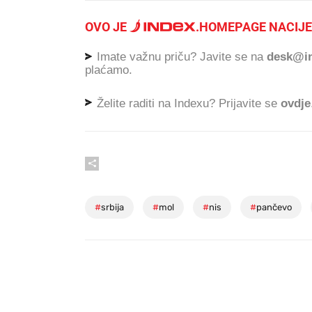
OVO JE
.
HOMEPAGE NACIJE
Imate važnu priču? Javite se na
desk@in
plaćamo.
Želite raditi na Indexu? Prijavite se
ovdje
#
srbija
#
mol
#
nis
#
pančevo