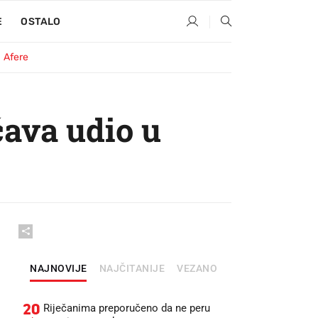
E
OSTALO
Afere
ava udio u
NAJNOVIJE
NAJČITANIJE
VEZANO
20
Riječanima preporučeno da ne peru