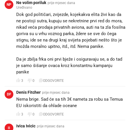
Ne volim poriluk
prije mjesec dana
NP
Uređivano
Dok god političari, zvijezde, kojekakva elita živi kao da
ne postoji sutra, kupuju se nekretnine prvi red do mora,
nikad veća prodaja privatnih aviona, auti na ta zla fosilna
goriva su u vrhu voznog parka, ždere se sve do čega
stignu, ide se na drugi kraj svijeta pojebati nešto što je
možda moralno upitno, itd., itd. Nema panike.
Da je zbilja frka oni prvi bježe i osiguravaju se, a do tad
je samo šišanje ovaca kroz konstantnu kampanju
panike
3
0
ODGOVORITE
Denis Fitcher
prije mjesec dana
DF
Nema brige. Sad će sa tih 3€ nameta za robu sa Temua
EU iskoristiti da ohlade oceane
3
0
ODGOVORITE
Ivica Ivicic
prije mjesec dana
II