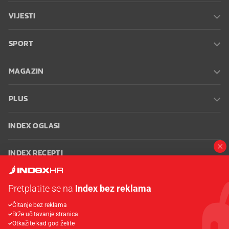
VIJESTI
SPORT
MAGAZIN
PLUS
INDEX OGLASI
INDEX RECEPTI
INFO
Pretplatite se na
Index bez reklama
Čitanje bez reklama
Oglašavanje
Zaposli se na Indexu
Kontakt
Impressum
Uvjeti
Brže učitavanje stranica
korištenja
Postavke kolačića
Otkažite kad god želite