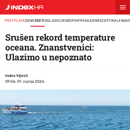
PRETPLATA
ZID
VIJESTI
OGLASI
CIJENE
SPORT
MAGAZIN
RECEPTI
KALENDA
Srušen rekord temperature
oceana. Znanstvenici:
Ulazimo u nepoznato
Index Vijesti
09:56, 01. srpnja 2026.