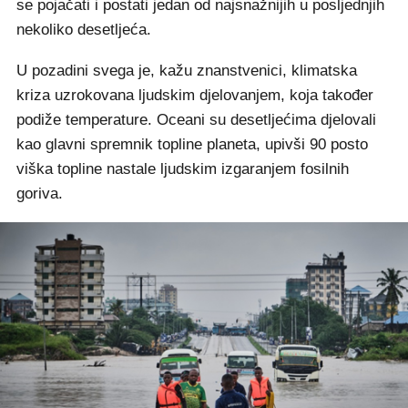
se pojačati i postati jedan od najsnažnijih u posljednjih
nekoliko desetljeća.
U pozadini svega je, kažu znanstvenici, klimatska
kriza uzrokovana ljudskim djelovanjem, koja također
podiže temperature. Oceani su desetljećima djelovali
kao glavni spremnik topline planeta, upivši 90 posto
viška topline nastale ljudskim izgaranjem fosilnih
goriva.