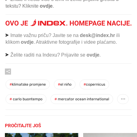
tekstu? Kliknite
ovdje
.
Imate važnu priču? Javite se na
desk@index.hr
ili
klikom
ovdje
. Atraktivne fotografije i videe plaćamo.
Želite raditi na Indexu? Prijavite se
ovdje
.
#
klimatske promjene
#
el niño
#
copernicus
#
carlo buontempo
#
mercator ocean international
PROČITAJTE JOŠ