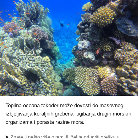
Toplina oceana također može dovesti do masovnog
izbjeljivanja koraljnih grebena, ugibanja drugih morskih
organizama i porasta razine mora.
Znate li nešto više o temi ili želite prijaviti grešku u