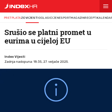
PRETPLATA
ZID
VIJESTI
OGLASI
CIJENE
SPORT
MAGAZIN
RECEPTI
KALENDA
Srušio se platni promet u
eurima u cijeloj EU
Index Vijesti
Zadnja nadopuna: 18:35, 27. veljače 2025.