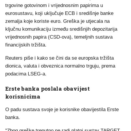
trgovine gotovinom i vrijednosnim papirima u
eurosustavu, koji uključuje ECB i središnje banke
zemalja koje koriste euro. Greška je utjecala na
ključnu komunikaciju između središnjih depozitarija
vrijednosnih papira (CSD-ova), temeljnih sustava
financijskih tržišta.
Reuters piše i kako se čini da se europska tržišta
dionica, valuta i obveznica normalno trguju, prema
podacima LSEG-a.
Erste banka poslala obavijest
korisnicima
O padu sustava svoje je korisnike obavijestila Erste
banka.
"Zbog greške trenutno ne radi platni sustav TARGET