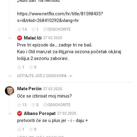
„Nulti dan” na Netflixu
https://www.netflix.com/hr/title/81598435?
s=i&trkid=268410292&vlang=hr
14
1
ODGOVORITE
Malać Ići
27.02.2025.
MI
Prve tri epizode da ,..zadnje tri ne baš.
Kao i Old man,rat za litij,prva sezona početak ok,kraj
lošiji,a 2.sezonu zaboravi..
1
0
UČITAJTE JOŠ 2 ODGOVORA
Mate Perčin
27.02.2025.
Oće se izbrisat moj minus?😊
13
0
ODGOVORITE
Albano Poropat
27.02.2025.
AP
pretvoriti će se u plus jer - i - daju +
1
0