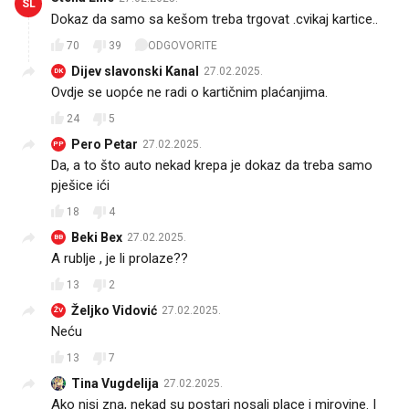
SL
Dokaz da samo sa kešom treba trgovat .cvikaj kartice..
70
39
ODGOVORITE
Dijev slavonski Kanal
27.02.2025.
DK
Ovdje se uopće ne radi o kartičnim plaćanjima.
24
5
Pero Petar
27.02.2025.
PP
Da, a to što auto nekad krepa je dokaz da treba samo
pješice ići 😁
18
4
Beki Bex
27.02.2025.
BB
A rublje , je li prolaze??
13
2
Željko Vidović
27.02.2025.
ŽV
Neću
13
7
Tina Vugdelija
27.02.2025.
Ako nisi zna, nekad su postari nosali place i mirovine. I