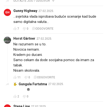
UČITAJTE JOŠ 1 ODGOVOR
Gunny Highway
27.02.2025.
GH
...svjetska vlada isprobava buduće scenarije kad bude
samo digitalna valuta...
7
0
ODGOVORITE
Horst Gärtner
27.02.2025.
Ne razumem se u to.
Novcica nemam.
Kradem po ducani.
Samo cekam da dode socijalna pomoc da imam za
tabak.
Nisam skolovala.
11
0
ODGOVORITE
Gungula Furtutma
27.02.2025.
😂😂😂®️
2
0
Stena Line
27.02.2025.