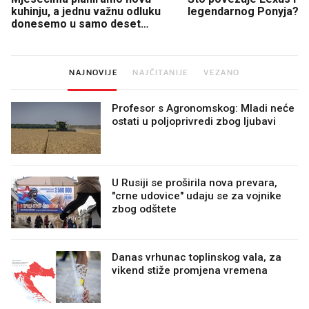
kuhinju, a jednu važnu odluku
legendarnog Ponyja?
donesemo u samo deset
minuta
NAJNOVIJE
NAJČITANIJE
VEZANO
Profesor s Agronomskog: Mladi neće
ostati u poljoprivredi zbog ljubavi
U Rusiji se proširila nova prevara,
"crne udovice" udaju se za vojnike
zbog odštete
Danas vrhunac toplinskog vala, za
vikend stiže promjena vremena