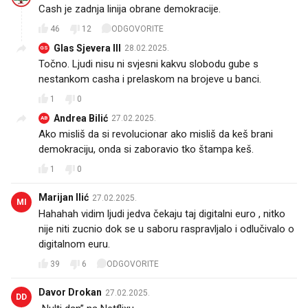
Cash je zadnja linija obrane demokracije.
46
12
ODGOVORITE
Glas Sjevera III
28.02.2025.
GS
Točno. Ljudi nisu ni svjesni kakvu slobodu gube s
nestankom casha i prelaskom na brojeve u banci.
1
0
Andrea Bilić
27.02.2025.
AB
Ako misliš da si revolucionar ako misliš da keš brani
demokraciju, onda si zaboravio tko štampa keš.
1
0
Marijan Ilić
27.02.2025.
MI
Hahahah vidim ljudi jedva čekaju taj digitalni euro , nitko
nije niti zucnio dok se u saboru raspravljalo i odlučivalo o
digitalnom euru.
39
6
ODGOVORITE
Davor Drokan
27.02.2025.
DD