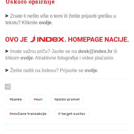
Uskoro opširnije
Znate li nešto više o temi ili želite prijaviti grešku u
tekstu? Kliknite
ovdje
.
Imate važnu priču? Javite se na
desk@index.hr
ili
klikom
ovdje
. Atraktivne fotografije i videe plaćamo.
Želite raditi na Indexu? Prijavite se
ovdje
.
#
banke
#
euri
#
platni promet
#
novčane transakcije
#
target sustav