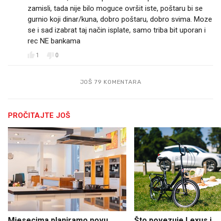
zamisli, tada nije bilo moguce ovršit iste, poštaru bi se
gurnio koji dinar/kuna, dobro poštaru, dobro svima. Moze
se i sad izabrat taj način isplate, samo triba bit uporan i
rec NE bankama
1
0
JOŠ 79 KOMENTARA
PROČITAJTE JOŠ
Mjesecima planiramo novu
Što povezuje Lexus i