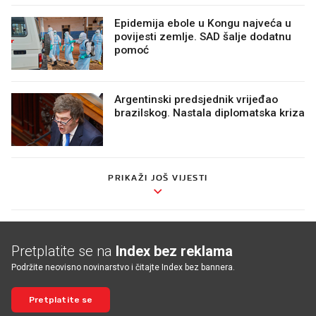
Epidemija ebole u Kongu najveća u
povijesti zemlje. SAD šalje dodatnu
pomoć
Argentinski predsjednik vrijeđao
brazilskog. Nastala diplomatska kriza
PRIKAŽI JOŠ VIJESTI
Pretplatite se na
Index bez reklama
Podržite neovisno novinarstvo i čitajte Index bez bannera.
Pretplatite se