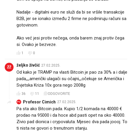
Nadalje - digitalni euro ne služi da bi se vršile transakcije
B2B, jer se ionako između 2 firme ne podmiruju računi sa
gotovinom.
Ako već jesi protiv nečega, onda barem znaj protiv čega
si. Ovako je bezveze.
1
0
željko živčić
27.02.2025.
ŽŽ
Od kako je TRAMP na vlasti Bitcoin je pao za 30% a i dalje
pada,,,,američki ulagači su očajni,,,očekuje se Američka i
Svjetska Kriza 10x gora nego 2008g
36
11
ODGOVORITE
Profesor Cimich
27.02.2025.
PC
Pa sta ako Bitcoin pada. Kupio 1/2 komada na 40000 €
prodao na 95000 i da hoce abd pasti opet na oko 40000.
Zivio pad dionica i crypovaluta. Mjesec dva pada joooj. To
ti nista ne govori o trenutnom stanju.