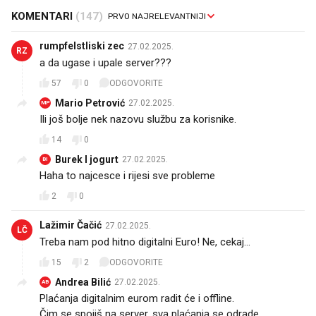
KOMENTARI
(147)
rumpfelstliski zec
27.02.2025.
RZ
a da ugase i upale server???
57
0
ODGOVORITE
Mario Petrović
27.02.2025.
MP
Ili još bolje nek nazovu službu za korisnike.
14
0
Burek I jogurt
27.02.2025.
BI
Haha to najcesce i rijesi sve probleme
2
0
Lažimir Čačić
27.02.2025.
LČ
Treba nam pod hitno digitalni Euro! Ne, cekaj...
15
2
ODGOVORITE
Andrea Bilić
27.02.2025.
AB
Plaćanja digitalnim eurom radit će i offline.
Čim se spojiš na server, sva plaćanja se odrade.