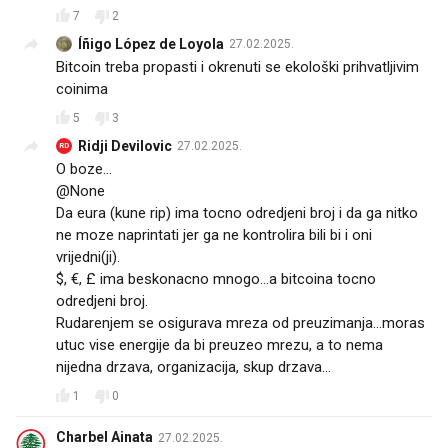
7
2
Íñigo López de Loyola
27.02.2025.
Bitcoin treba propasti i okrenuti se ekološki prihvatljivim
coinima
5
3
Ridji Devilovic
27.02.2025.
RD
O boze...
@None
Da eura (kune rip) ima tocno odredjeni broj i da ga nitko
ne moze naprintati jer ga ne kontrolira bili bi i oni
vrijedni(ji).
$, €, £ ima beskonacno mnogo...a bitcoina tocno
odredjeni broj.
Rudarenjem se osigurava mreza od preuzimanja...moras
utuc vise energije da bi preuzeo mrezu, a to nema
nijedna drzava, organizacija, skup drzava...
1
0
Charbel Ainata
27.02.2025.