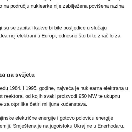
o na području nuklearke nije zabilježena povišena razina
su se zapitali kakve bi bile posljedice u slučaju
klearnoj elektrani u Europi, odnosno što bi to značilo za
a na svijetu
eđu 1984. i 1995. godine, najveća je nuklearna elektrana u
est reaktora, od kojih svaki proizvodi 950 MW te ukupnu
za otprilike četiri milijuna kućanstava.
jinske električne energije i gotovo polovicu energije
emlji. Smještena je na jugoistoku Ukrajine u Enerhodaru.