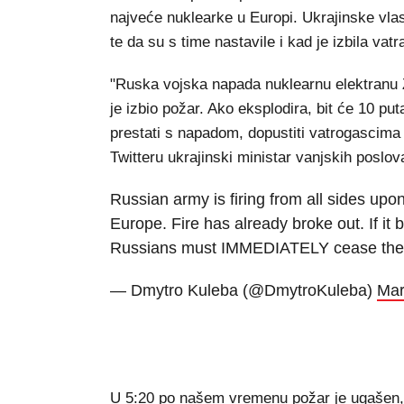
najveće nuklearke u Europi. Ukrajinske vlas
te da su s time nastavile i kad je izbila vatr
"Ruska vojska napada nuklearnu elektranu 
je izbio požar. Ako eksplodira, bit će 10 
prestati s napadom, dopustiti vatrogascima 
Twitteru ukrajinski ministar vanjskih poslo
Russian army is firing from all sides upo
Europe. Fire has already broke out. If it 
Russians must IMMEDIATELY cease the fire
— Dmytro Kuleba (@DmytroKuleba)
Mar
U 5:20 po našem vremenu požar je ugašen, 