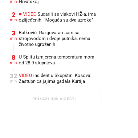
min
Hrvatskoj
2
VIDEO
Sudarili se vlakovi HŽ-a, ima
min
ozlijeđenih. "Moguća su dva uzroka"
3
Butković: Razgovarao sam sa
min
strojovođom i dvoje putnika, nema
životno ugroženih
8
U Splitu izmjerena temperatura mora
min
od 28.9 stupnjeva
32
VIDEO
Incident u Skupštini Kosova:
min
Zastupnica jajima gađala Kurtija
PRIKAŽI JOŠ VIJESTI