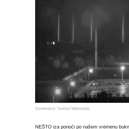
Screenshot: Twitter/Wikimedia
NEŠTO iza ponoći po našem vremenu buknula