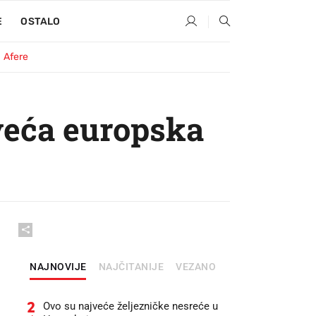
E
OSTALO
Afere
jveća europska
NAJNOVIJE
NAJČITANIJE
VEZANO
2
Ovo su najveće željezničke nesreće u