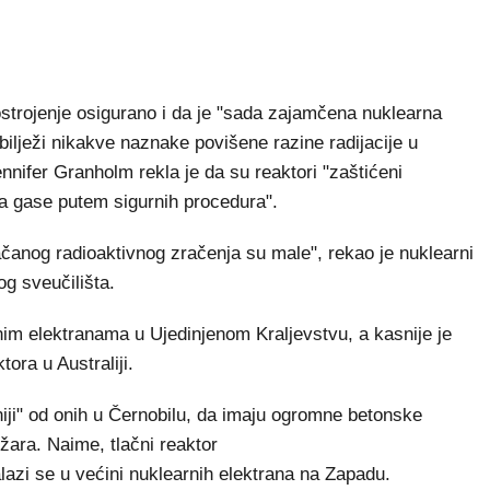
postrojenje osigurano i da je "sada zajamčena nuklearna
bilježi nikakve naznake povišene razine radijacije u
nnifer Granholm rekla je da su reaktori "zaštićeni
a gase putem sigurnih procedura".
jačanog radioaktivnog zračenja su male", rekao je nuklearni
og sveučilišta.
rnim elektranama u Ujedinjenom Kraljevstvu, a kasnije je
ora u Australiji.
ji" od onih u Černobilu, da imaju ogromne betonske
žara. Naime, tlačni reaktor
azi se u većini nuklearnih elektrana na Zapadu.