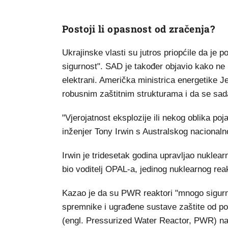
Postoji li opasnost od zračenja?
Ukrajinske vlasti su jutros priopćile da je 
sigurnost". SAD je također objavio kako ne 
elektrani. Američka ministrica energetike Je
robusnim zaštitnim strukturama i da se sad
"Vjerojatnost eksplozije ili nekog oblika po
inženjer Tony Irwin s Australskog nacionaln
Irwin je tridesetak godina upravljao nuklea
bio voditelj OPAL-a, jedinog nuklearnog reakt
Kazao je da su PWR reaktori "mnogo sigurni
spremnike i ugrađene sustave zaštite od po
(engl. Pressurized Water Reactor, PWR) nal