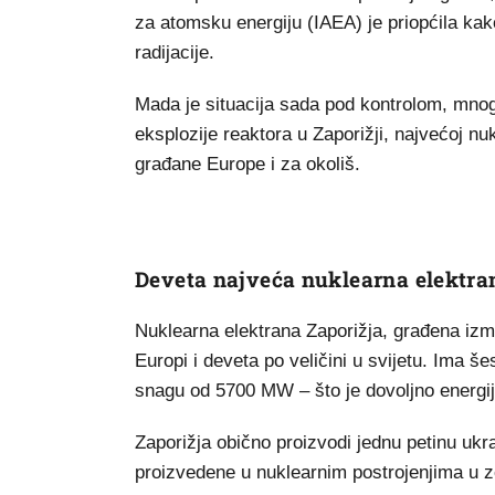
za atomsku energiju (IAEA) je priopćila kak
radijacije.
Mada je situacija sada pod kontrolom, mnogi 
eksplozije reaktora u Zaporižji, najvećoj nu
građane Europe i za okoliš.
Deveta najveća nuklearna elektran
Nuklearna elektrana Zaporižja, građena izm
Europi i deveta po veličini u svijetu. Ima š
snagu od 5700 MW – što je dovoljno energije 
Zaporižja obično proizvodi jednu petinu ukra
proizvedene u nuklearnim postrojenjima u z