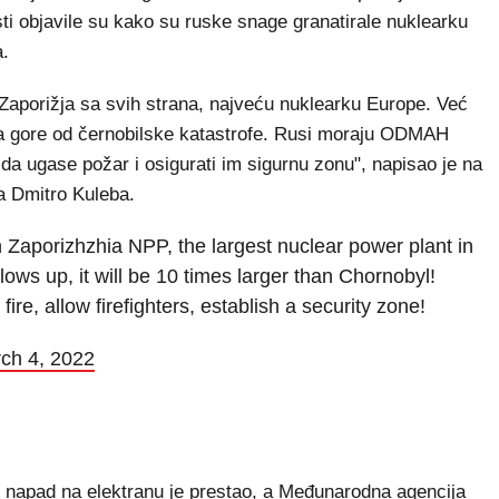
ti objavile su kako su ruske snage granatirale nuklearku
a.
Zaporižja sa svih strana, najveću nuklearku Europe. Već
puta gore od černobilske katastrofe. Rusi moraju ODMAH
da ugase požar i osigurati im sigurnu zonu", napisao je na
va Dmitro Kuleba.
n Zaporizhzhia NPP, the largest nuclear power plant in
blows up, it will be 10 times larger than Chornobyl!
, allow firefighters, establish a security zone!
ch 4, 2022
napad na elektranu je prestao, a Međunarodna agencija