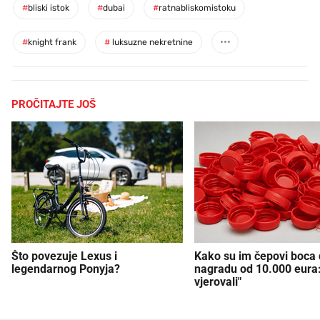
#
bliski istok
#
dubai
#
ratnabliskomistoku
#
knight frank
#
luksuzne nekretnine
PROČITAJTE JOŠ
Što povezuje Lexus i
Kako su im čepovi boca d
legendarnog Ponyja?
nagradu od 10.000 eura
vjerovali"