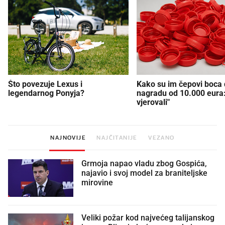
Što povezuje Lexus i
Kako su im čepovi boca d
legendarnog Ponyja?
nagradu od 10.000 eura
vjerovali"
NAJNOVIJE
NAJČITANIJE
VEZANO
Grmoja napao vladu zbog Gospića,
najavio i svoj model za braniteljske
mirovine
Veliki požar kod najvećeg talijanskog