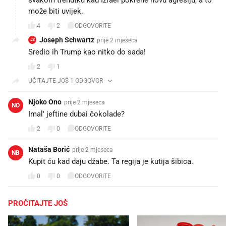
može biti uvijek.
4
2
ODGOVORITE
Joseph Schwartz
prije 2 mjeseca
JS
Sredio ih Trump kao nitko do sada!
2
1
UČITAJTE JOŠ 1 ODGOVOR
Njoko Ono
prije 2 mjeseca
NO
Imal' jeftine dubai čokolade?
2
0
ODGOVORITE
Nataša Borić
prije 2 mjeseca
NB
Kupit ću kad daju džabe. Ta regija je kutija šibica.
0
0
ODGOVORITE
PROČITAJTE JOŠ