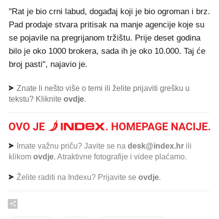
"Rat je bio crni labud, događaj koji je bio ogroman i brz.
Pad prodaje stvara pritisak na manje agencije koje su
se pojavile na pregrijanom tržištu. Prije deset godina
bilo je oko 1000 brokera, sada ih je oko 10.000. Taj će
broj pasti", najavio je.
Znate li nešto više o temi ili želite prijaviti grešku u
tekstu? Kliknite
ovdje
.
Imate važnu priču? Javite se na
desk@index.hr
ili
klikom
ovdje
. Atraktivne fotografije i videe plaćamo.
Želite raditi na Indexu? Prijavite se
ovdje
.