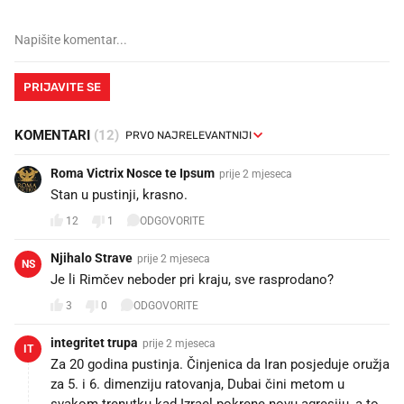
PRIJAVITE SE
KOMENTARI
(12)
Roma Victrix Nosce te Ipsum
prije 2 mjeseca
Stan u pustinji, krasno.
12
1
ODGOVORITE
Njihalo Strave
prije 2 mjeseca
NS
Je li Rimčev neboder pri kraju, sve rasprodano?
3
0
ODGOVORITE
integritet trupa
prije 2 mjeseca
IT
Za 20 godina pustinja. Činjenica da Iran posjeduje oružja
za 5. i 6. dimenziju ratovanja, Dubai čini metom u
svakom trenutku kad Izrael pokrene novu agresiju, a to