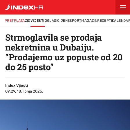
PRETPLATA
ZID
VIJESTI
OGLASI
CIJENE
SPORT
MAGAZIN
RECEPTI
KALENDA
Strmoglavila se prodaja
nekretnina u Dubaiju.
"Prodajemo uz popuste od 20
do 25 posto"
Index Vijesti
09:29, 18. lipnja 2026.