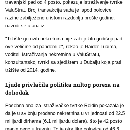
travanjski pad od 4 posto, pokazuje istraživanje tvrtke
ValuStrat. Broj transakcija sada je ispod polovice
razine zabilježene u istom razdoblju prošle godine,
navodi se u analizi.
"Tržište gotovih nekretnina nije zabilježilo godišnji pad
ove veličine od pandemije", rekao je Haider Tuaima,
voditelj istraživanja nekretnina u ValuStratu,
konzultantskoj tvrtki sa sjedištem u Dubaiju koja prati
tržište od 2014. godine.
Ljude privlačila politika nultog poreza na
dohodak
Posebna analiza istraživačke tvrtke Reidin pokazala je
da je u svibnju prodano nekretnina u vrijednosti od 22.5
milijardi dirhama (6.1 milijardu dolara), što je 42 posto
manje nego u travnju. To je otprilike polovica od 46.6