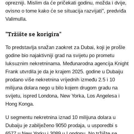
oprezniji. Mislim da će pričekati godinu, možda i dvije,
ovisno o tome kako će se situacija razvijati", predviđa
Valimulla.
"Tržište se korigira"
To predstavlja snažan zaokret za Dubai, koji je prošle
godine bio najaktivniji grad na svijetu po prometu
luksuznim nekretninama. Međunarodna agencija Knight
Frank utvrdila je da je krajem 2025. godine u Dubaiju
prodano više nekretnina vrijednih između 2.5 i 10
milijuna dolara nego u bilo kojem drugom gradu na
svijetu, ispred Londona, New Yorka, Los Angelesa i
Hong Konga.
U segmentu nekretnina iznad 10 milijuna dolara u
Dubaiju je zabilježeno 9050 prodaja, u usporedbi s
6577 u New Yorku i 3089 u Londonu. No tržište se