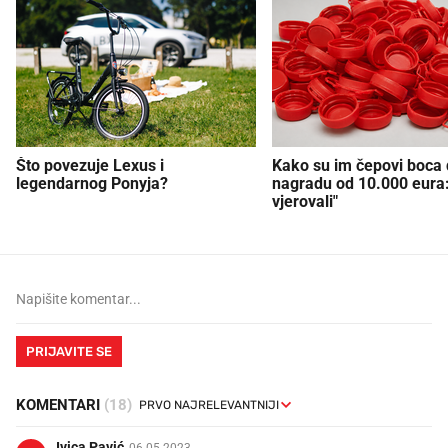
Što povezuje Lexus i
Kako su im čepovi boca d
legendarnog Ponyja?
nagradu od 10.000 eura
vjerovali"
PRIJAVITE SE
KOMENTARI
(18)
Ivica Pavić
06.05.2023.