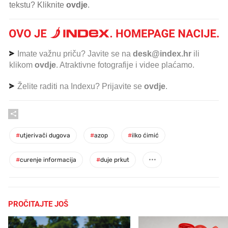
tekstu? Kliknite
ovdje
.
Imate važnu priču? Javite se na
desk@index.hr
ili
klikom
ovdje
. Atraktivne fotografije i videe plaćamo.
Želite raditi na Indexu? Prijavite se
ovdje
.
#
utjerivači dugova
#
azop
#
ilko ćimić
#
curenje informacija
#
duje prkut
PROČITAJTE JOŠ