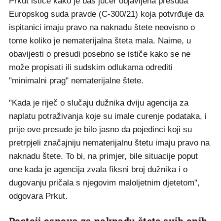
Prkut ističe kako je baš jučer objavljena presuda
Europskog suda pravde (C-300/21) koja potvrđuje da
ispitanici imaju pravo na naknadu štete neovisno o
tome koliko je nematerijalna šteta mala. Naime, u
obavijesti o presudi posebno se ističe kako se ne
može propisati ili sudskim odlukama odrediti
"minimalni prag" nematerijalne štete.
"Kada je riječ o slučaju dužnika dviju agencija za
naplatu potraživanja koje su imale curenje podataka, i
prije ove presude je bilo jasno da pojedinci koji su
pretrpjeli značajniju nematerijalnu štetu imaju pravo na
naknadu štete. To bi, na primjer, bile situacije poput
one kada je agencija zvala fiksni broj dužnika i o
dugovanju pričala s njegovim maloljetnim djetetom",
odgovara Prkut.
Postoji osnova za naknadu štete svih onih