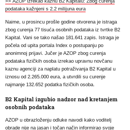
>> AZOP izrekao kaznu B2 Kapitalu: Zbog curenja
podataka kažnjeni s 2.2 milijuna eura
Naime, u prosincu prošle godine otvorena je istraga
zbog curenja 77 tisuća osobnih podataka iz tvrtke B2
Kapital. Vani se tako našao 181.641 zapis. Istraga je
počela od upita portala Index o postupanju po
anonimnoj prijavi. Jučer je AZOP zbog curenja
podataka fizičkih osoba izrekao upravnu novčanu
kaznu agenciji za naplatu potraživanja B2 Kapital u
iznosu od 2.265.000 eura, a utvrdili su curenje
najmanje 132.652 podatka fizičkih osoba.
B2 Kapital izgubio nadzor nad kretanjem
osobnih podataka
AZOP u obrazloženju odluke navodi kako voditelj
obrade nije na jasan i točan način informirao svoje