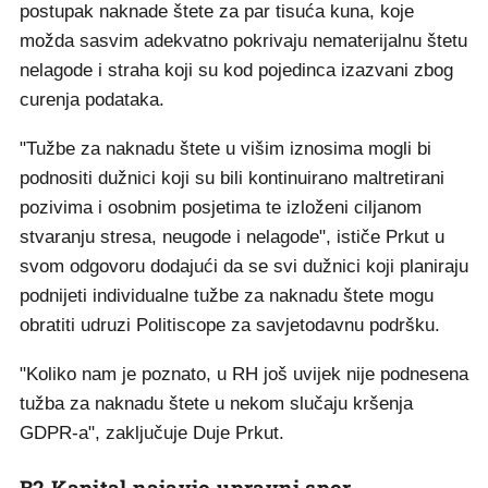
postupak naknade štete za par tisuća kuna, koje
možda sasvim adekvatno pokrivaju nematerijalnu štetu
nelagode i straha koji su kod pojedinca izazvani zbog
curenja podataka.
"Tužbe za naknadu štete u višim iznosima mogli bi
podnositi dužnici koji su bili kontinuirano maltretirani
pozivima i osobnim posjetima te izloženi ciljanom
stvaranju stresa, neugode i nelagode", ističe Prkut u
svom odgovoru dodajući da se svi dužnici koji planiraju
podnijeti individualne tužbe za naknadu štete mogu
obratiti udruzi Politiscope za savjetodavnu podršku.
"Koliko nam je poznato, u RH još uvijek nije podnesena
tužba za naknadu štete u nekom slučaju kršenja
GDPR-a", zaključuje Duje Prkut.
B2 Kapital najavio upravni spor