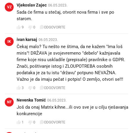
Vjekoslav Zajec
06.05.2023.
VZ
Sada će firma u stečaj, otvorit nova firma i sve po
starom.
9
0
ODGOVORITE
ivan karsaj
06.05.2023.
IK
Čekaj malo? Tu nešto ne štima, da ne kažem "Ima loš
miris"! DRŽAVA je svojevremeno "debelo" kažnjavala
firme koje nisu uskladile (prepisale) pravilnike o GDPR.
Znači, poštivanje istog i ZLOUPOTREBA osobnih
podataka je za tu istu "državu" potpuno NEVAŽNA.
Važno je da imaju pečat i potpis! O zemljo, otvori se!!!
3
0
ODGOVORITE
Nevenka Tomić
06.05.2023.
NT
Još da onaj Matrix kihne...ili ovo sve je u cilju rješavanja
konkurencije 🤮
1
0
ODGOVORITE