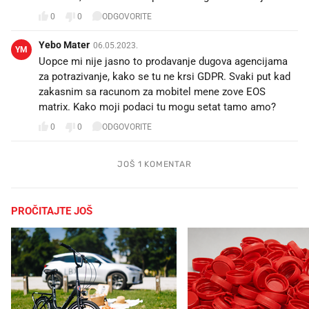
0
0
ODGOVORITE
Yebo Mater
06.05.2023.
YM
Uopce mi nije jasno to prodavanje dugova agencijama
za potrazivanje, kako se tu ne krsi GDPR. Svaki put kad
zakasnim sa racunom za mobitel mene zove EOS
matrix. Kako moji podaci tu mogu setat tamo amo?
0
0
ODGOVORITE
JOŠ 1 KOMENTAR
PROČITAJTE JOŠ