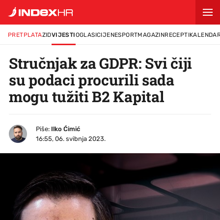
PRETPLATA
ZID
VIJESTI
OGLASI
CIJENE
SPORT
MAGAZIN
RECEPTI
KALENDA
Stručnjak za GDPR: Svi čiji
su podaci procurili sada
mogu tužiti B2 Kapital
Piše:
Ilko Ćimić
16:55, 06. svibnja 2023.