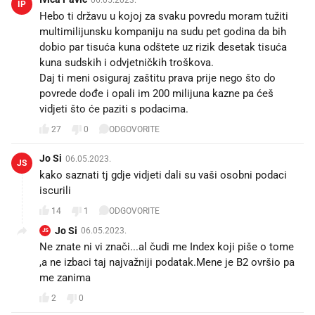
IP
Hebo ti državu u kojoj za svaku povredu moram tužiti
multimilijunsku kompaniju na sudu pet godina da bih
dobio par tisuća kuna odštete uz rizik desetak tisuća
kuna sudskih i odvjetničkih troškova.
Daj ti meni osiguraj zaštitu prava prije nego što do
povrede dođe i opali im 200 milijuna kazne pa ćeš
vidjeti što će paziti s podacima.
27
0
ODGOVORITE
Jo Si
06.05.2023.
JS
kako saznati tj gdje vidjeti dali su vaši osobni podaci
iscurili
14
1
ODGOVORITE
Jo Si
06.05.2023.
JS
Ne znate ni vi znači...al čudi me Index koji piše o tome
,a ne izbaci taj najvažniji podatak.Mene je B2 ovršio pa
me zanima
2
0