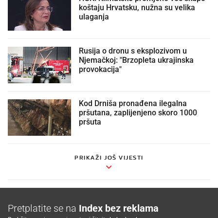
koštaju Hrvatsku, nužna su velika
ulaganja
Rusija o dronu s eksplozivom u
Njemačkoj: "Brzopleta ukrajinska
provokacija"
Kod Drniša pronađena ilegalna
pršutana, zaplijenjeno skoro 1000
pršuta
PRIKAŽI JOŠ VIJESTI
Pretplatite se na
Index bez reklama