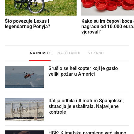
Što povezuje Lexus i
Kako su im čepovi boca d
legendarnog Ponyja?
nagradu od 10.000 eura
vjerovali"
NAJNOVIJE
NAJČITANIJE
VEZANO
Srušio se helikopter koji je gasio
veliki požar u Americi
Italija odbila ultimatum Španjolske,
situacija je eskalirala. Najavljene
kontrole
HGK: Klimatske promjene već skupo