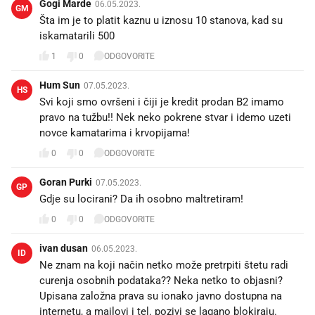
Gogi Marde
06.05.2023.
GM
Šta im je to platit kaznu u iznosu 10 stanova, kad su
iskamatarili 500
1
0
ODGOVORITE
Hum Sun
07.05.2023.
HS
Svi koji smo ovršeni i čiji je kredit prodan B2 imamo
pravo na tužbu!! Nek neko pokrene stvar i idemo uzeti
novce kamatarima i krvopijama!
0
0
ODGOVORITE
Goran Purki
07.05.2023.
GP
Gdje su locirani? Da ih osobno maltretiram!
0
0
ODGOVORITE
ivan dusan
06.05.2023.
ID
Ne znam na koji način netko može pretrpiti štetu radi
curenja osobnih podataka?? Neka netko to objasni?
Upisana založna prava su ionako javno dostupna na
internetu, a mailovi i tel. pozivi se lagano blokiraju.