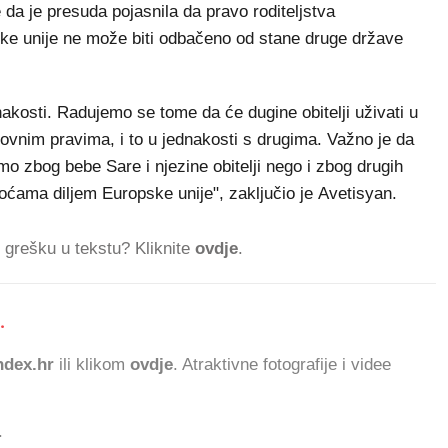
 da je presuda pojasnila da pravo roditeljstva
pske unije ne može biti odbačeno od stane druge države
akosti. Radujemo se tome da će dugine obitelji uživati u
ovnim pravima, i to u jednakosti s drugima. Važno je da
 zbog bebe Sare i njezine obitelji nego i zbog drugih
koćama diljem Europske unije", zaključio je Avetisyan.
ti grešku u tekstu? Kliknite
ovdje
.
.
dex.hr
ili klikom
ovdje
. Atraktivne fotografije i videe
.