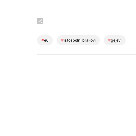
#
eu
#
istospolni brakovi
#
gejevi