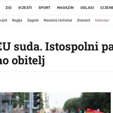
ZID
VIJESTI
SPORT
MAGAZIN
OGLASI
CIJEN
vijet
Regija
Zagreb
Nesreće i kriminal
Znanost
Kalendar
 suda. Istospolni pa
o obitelj