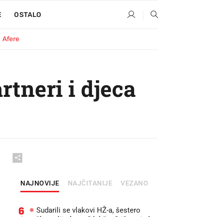
E
OSTALO
Afere
rtneri i djeca
NAJNOVIJE
NAJČITANIJE
VEZANO
6
Sudarili se vlakovi HŽ-a, šestero