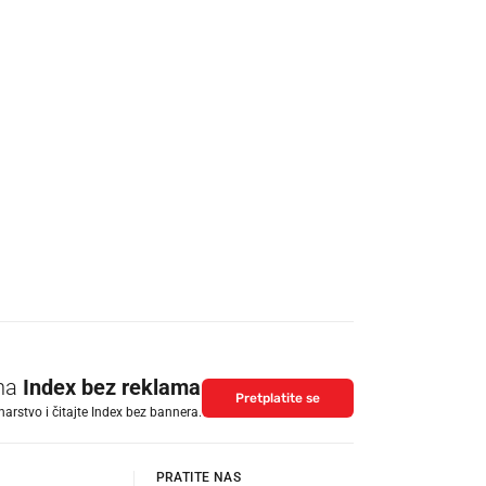
 na
Index bez reklama
Pretplatite se
arstvo i čitajte Index bez bannera.
PRATITE NAS