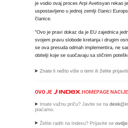
je vodio ovaj proces Arpi Avetisyan rekao je
uspostavljeno u jednoj zemlji članici Euro
članice.
"Ovo je pravi dokaz da je EU zajednica jedn
svojem pravu slobode kretanja i drugim osn
se ova presuda odmah implementira, ne samo
obitelji koje se suočavaju sa sličnim poteš
Znate li nešto više o temi ili želite prijavi
OVO JE
.
HOMEPAGE NACIJE
Imate važnu priču? Javite se na
desk@in
plaćamo.
Želite raditi na Indexu? Prijavite se
ovdje