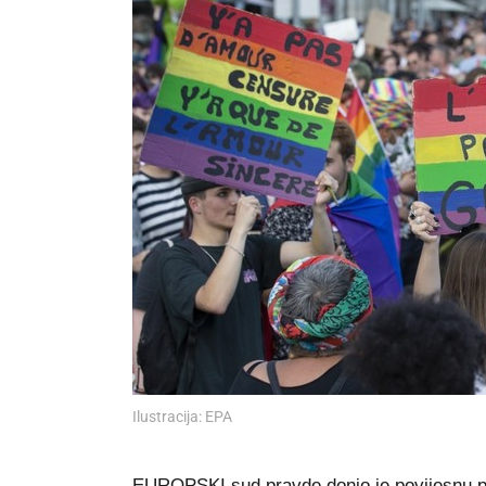
Ilustracija: EPA
EUROPSKI sud pravde donio je povijesnu pre