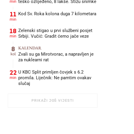
min
teško ozlijeđeno, 8 lakše. Stižu snimke
11
Kod Sv. Roka kolona duga 7 kilometara
min
18
Zelenski stigao u prvi službeni posjet
min
Srbiji. Vučić: Gradit ćemo jače veze
8
KALENDAR
kol
Zvali su ga Mirotvorac, a napravljen je
za nuklearni rat
22
U KBC Split primljen čovjek s 6.2
min
promila. Liječnik: Ne pamtim ovakav
slučaj
PRIKAŽI JOŠ VIJESTI