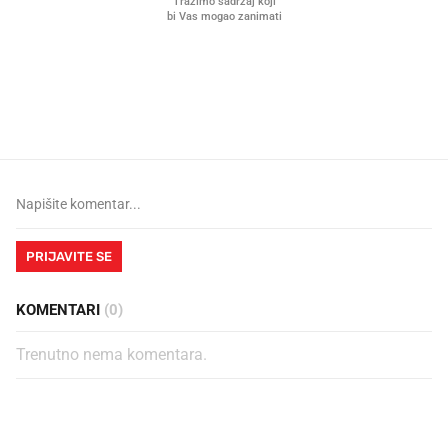
Što povezuje Lexus i
Kako su im čepovi boca d
legendarnog Ponyja?
nagradu od 10.000 eura
vjerovali"
PRIJAVITE SE
KOMENTARI
(0)
Trenutno nema komentara.
PROČITAJTE JOŠ