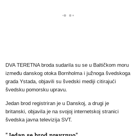
DVA TERETNA broda sudarila su se u Baltičkom moru
između danskog otoka Bornholma i južnoga švedskoga
grada Ystada, objavili su švedski mediji citirajući
švedsku pomorsku upravu.
Jedan brod registriran je u Danskoj, a drugi je
britanski, objavila je na svojoj internetskoj stranici
švedska javna televizija SVT.
"Jedan se brod prevrnuo"