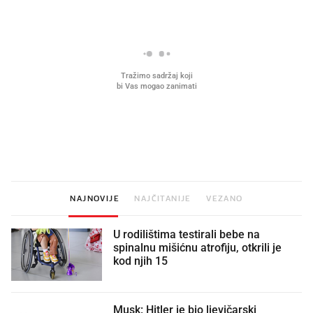
Što povezuje Lexus i
Kako su im čepovi boca d
legendarnog Ponyja?
nagradu od 10.000 eura
vjerovali"
NAJNOVIJE
NAJČITANIJE
VEZANO
U rodilištima testirali bebe na
spinalnu mišićnu atrofiju, otkrili je
kod njih 15
Musk: Hitler je bio ljevičarski