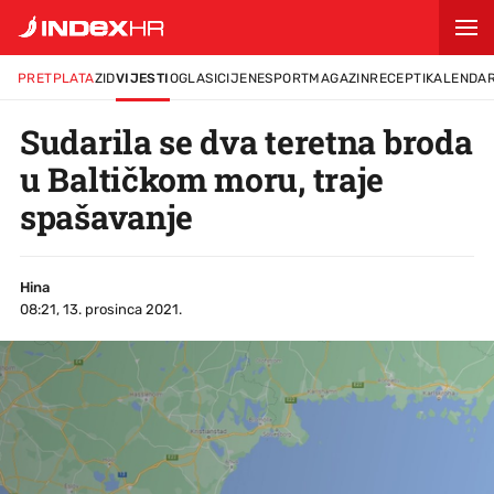
PRETPLATA
ZID
VIJESTI
OGLASI
CIJENE
SPORT
MAGAZIN
RECEPTI
KALENDA
Sudarila se dva teretna broda
u Baltičkom moru, traje
spašavanje
Hina
08:21, 13. prosinca 2021.