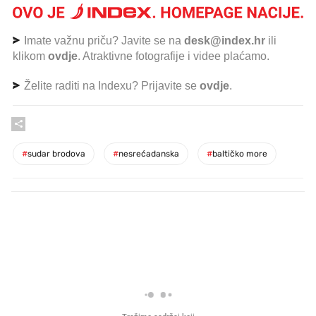
Imate važnu priču? Javite se na
desk@index.hr
ili
klikom
ovdje
. Atraktivne fotografije i videe plaćamo.
Želite raditi na Indexu? Prijavite se
ovdje
.
#
sudar brodova
#
nesrećadanska
#
baltičko more
PROČITAJTE JOŠ