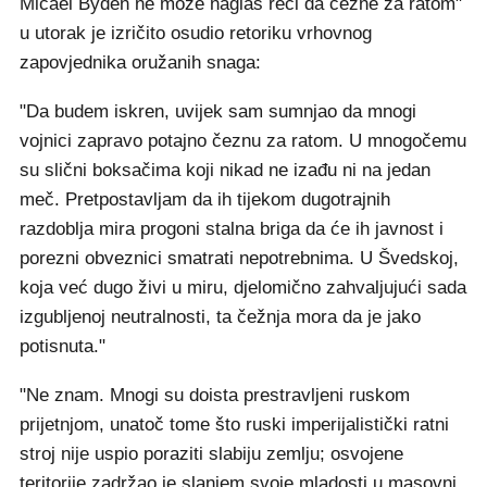
Micael Bydén ne može naglas reći da čezne za ratom"
u utorak je izričito osudio retoriku vrhovnog
zapovjednika oružanih snaga:
"Da budem iskren, uvijek sam sumnjao da mnogi
vojnici zapravo potajno čeznu za ratom. U mnogočemu
su slični boksačima koji nikad ne izađu ni na jedan
meč. Pretpostavljam da ih tijekom dugotrajnih
razdoblja mira progoni stalna briga da će ih javnost i
porezni obveznici smatrati nepotrebnima. U Švedskoj,
koja već dugo živi u miru, djelomično zahvaljujući sada
izgubljenoj neutralnosti, ta čežnja mora da je jako
potisnuta."
"Ne znam. Mnogi su doista prestravljeni ruskom
prijetnjom, unatoč tome što ruski imperijalistički ratni
stroj nije uspio poraziti slabiju zemlju; osvojene
teritorije zadržao je slanjem svoje mladosti u masovni