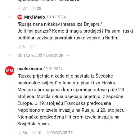
37
28
Mrki Medo
10.01.2024.
MM
"Rusija nena nikakav interes iza Dnjepra."
Je li fini parizer? Kome ti maglu prodaješ? Pa sami ruski
političari zazivaju povratak ruske vojske u Berlin.
6
1
UČITAJTE JOŠ 1 ODGOVOR
marko maric
09.01.2024.
MM
"Ruska prijetnja nikada nije nestala iz Švedske
nacionalne svijesti" slicno ste pisali i za Finsku.
Medijska propaganda koja spominje ratove prije 2,3
stoljeća. Možda i Rusi osjećaju prijetnju iz zapadne
Europe. U 19. stoljeću Francuska predvođena
Napoleonom izvela invaziju na Rusiju, u 20. stoljeću
Njemačka predvođena Hitlerom izvela invaziju na
Sovjetski savez.
36
10
ODGOVORITE