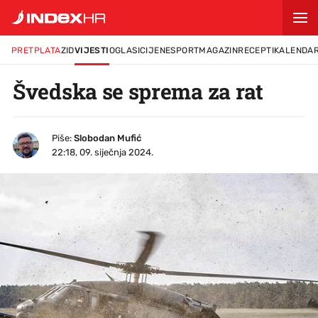
PRETPLATA
ZID
VIJESTI
OGLASI
CIJENE
SPORT
MAGAZIN
RECEPTI
KALENDA
Švedska se sprema za rat
Piše:
Slobodan Mufić
22:18, 09. siječnja 2024.