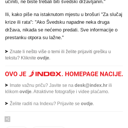
učiniti, ne biste trebali biti švedski državljanin."
Ili, kako piše na istaknutom mjestu u brošuri "Za slučaj
krize ili rata": "Ako Švedsku napadne neka druga
država, nikada se nećemo predati. Sve informacije o
prestanku otpora su lažne."
Znate li nešto više o temi ili želite prijaviti grešku u
tekstu? Kliknite
ovdje
.
Imate važnu priču? Javite se na
desk@index.hr
ili
klikom
ovdje
. Atraktivne fotografije i videe plaćamo.
Želite raditi na Indexu? Prijavite se
ovdje
.