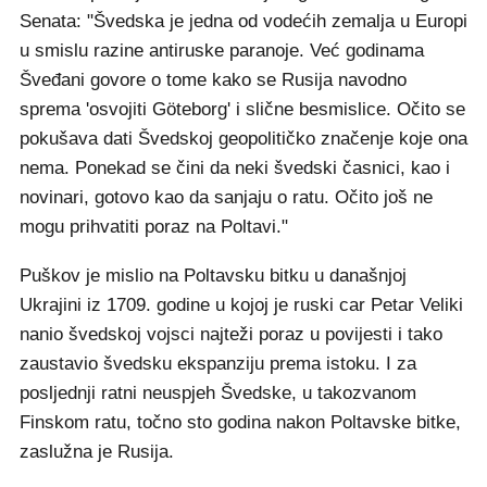
Senata: "Švedska je jedna od vodećih zemalja u Europi
u smislu razine antiruske paranoje. Već godinama
Šveđani govore o tome kako se Rusija navodno
sprema 'osvojiti Göteborg' i slične besmislice. Očito se
pokušava dati Švedskoj geopolitičko značenje koje ona
nema. Ponekad se čini da neki švedski časnici, kao i
novinari, gotovo kao da sanjaju o ratu. Očito još ne
mogu prihvatiti poraz na Poltavi."
Puškov je mislio na Poltavsku bitku u današnjoj
Ukrajini iz 1709. godine u kojoj je ruski car Petar Veliki
nanio švedskoj vojsci najteži poraz u povijesti i tako
zaustavio švedsku ekspanziju prema istoku. I za
posljednji ratni neuspjeh Švedske, u takozvanom
Finskom ratu, točno sto godina nakon Poltavske bitke,
zaslužna je Rusija.