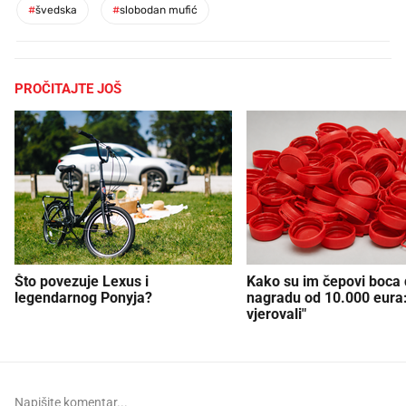
#
švedska
#
slobodan mufić
PROČITAJTE JOŠ
Što povezuje Lexus i
Kako su im čepovi boca d
legendarnog Ponyja?
nagradu od 10.000 eura
vjerovali"