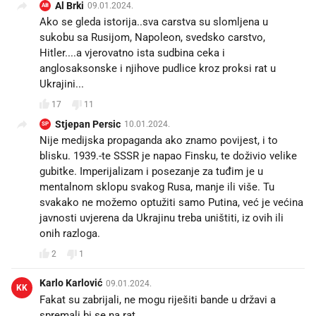
Al Brki
09.01.2024.
AB
Ako se gleda istorija..sva carstva su slomljena u
sukobu sa Rusijom, Napoleon, svedsko carstvo,
Hitler....a vjerovatno ista sudbina ceka i
anglosaksonske i njihove pudlice kroz proksi rat u
Ukrajini...
17
11
Stjepan Persic
10.01.2024.
SP
Nije medijska propaganda ako znamo povijest, i to
blisku. 1939.-te SSSR je napao Finsku, te doživio velike
gubitke. Imperijalizam i posezanje za tuđim je u
mentalnom sklopu svakog Rusa, manje ili više. Tu
svakako ne možemo optužiti samo Putina, već je većina
javnosti uvjerena da Ukrajinu treba uništiti, iz ovih ili
onih razloga.
2
1
Karlo Karlović
09.01.2024.
KK
Fakat su zabrijali, ne mogu riješiti bande u državi a
spremali bi se na rat