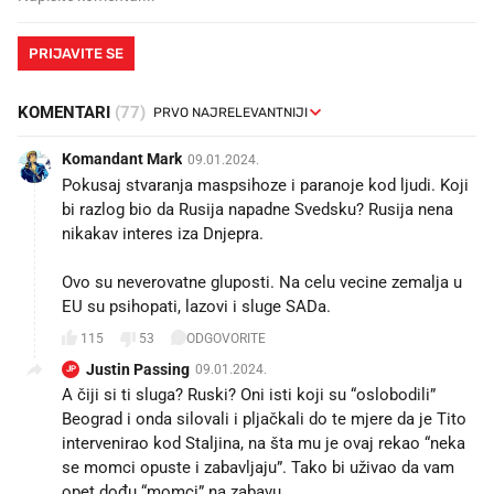
PRIJAVITE SE
KOMENTARI
(77)
Komandant Mark
09.01.2024.
Pokusaj stvaranja maspsihoze i paranoje kod ljudi. Koji
bi razlog bio da Rusija napadne Svedsku? Rusija nena
nikakav interes iza Dnjepra.
Ovo su neverovatne gluposti. Na celu vecine zemalja u
EU su psihopati, lazovi i sluge SADa.
115
53
ODGOVORITE
Justin Passing
09.01.2024.
JP
A čiji si ti sluga? Ruski? Oni isti koji su “oslobodili”
Beograd i onda silovali i pljačkali do te mjere da je Tito
intervenirao kod Staljina, na šta mu je ovaj rekao “neka
se momci opuste i zabavljaju”. Tako bi uživao da vam
opet dođu “momci” na zabavu