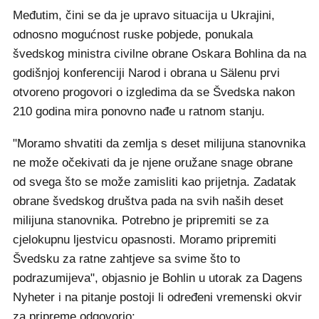
Međutim, čini se da je upravo situacija u Ukrajini,
odnosno mogućnost ruske pobjede, ponukala
švedskog ministra civilne obrane Oskara Bohlina da na
godišnjoj konferenciji Narod i obrana u Sälenu prvi
otvoreno progovori o izgledima da se Švedska nakon
210 godina mira ponovno nađe u ratnom stanju.
"Moramo shvatiti da zemlja s deset milijuna stanovnika
ne može očekivati da je njene oružane snage obrane
od svega što se može zamisliti kao prijetnja. Zadatak
obrane švedskog društva pada na svih naših deset
milijuna stanovnika. Potrebno je pripremiti se za
cjelokupnu ljestvicu opasnosti. Moramo pripremiti
Švedsku za ratne zahtjeve sa svime što to
podrazumijeva", objasnio je Bohlin u utorak za Dagens
Nyheter i na pitanje postoji li određeni vremenski okvir
za pripreme odgovorio: