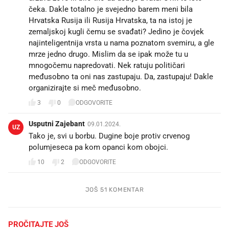
čeka. Dakle totalno je svejedno barem meni bila
Hrvatska Rusija ili Rusija Hrvatska, ta na istoj je
zemaljskoj kugli čemu se svađati? Jedino je čovjek
najinteligentnija vrsta u nama poznatom svemiru, a gle
mrze jedno drugo. Mislim da se ipak može tu u
mnogočemu napredovati. Nek ratuju političari
međusobno ta oni nas zastupaju. Da, zastupaju! Dakle
organizirajte si meč međusobno.
3
0
ODGOVORITE
Usputni Zajebant
09.01.2024.
UZ
Tako je, svi u borbu. Dugine boje protiv crvenog
polumjeseca pa kom opanci kom obojci.
10
2
ODGOVORITE
JOŠ 51 KOMENTAR
PROČITAJTE JOŠ