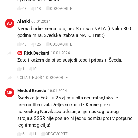
63
13
ODGOVORITE
Al Brki
09.01.2024.
AB
Nema borbe, nema rata, bez Sorosa i NATA :) Nako 300
godina mira, Svedska izabrala NATO i rat :)
47
25
ODGOVORITE
Rick Deckard
10.01.2024.
RD
Zato i kažem da bi se susjedi tebali pripaziti Šveda.
1
0
UČITAJTE JOŠ 1 ODGOVOR
Međed Brundo
10.01.2024.
MB
Švedska je čak i u 2.svj ratu bila neutralna,iako je
uredno liferovala željeznu rudu iz Kirune preko
norveškog Narvika,za odrzanje njemačkog ratnog
stroja,a SSSR nije poslao ni jednu bombu protiv potpuno
legitimnog cilja!
6
1
ODGOVORITE