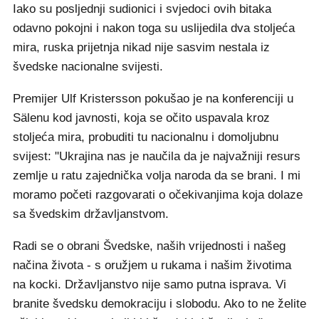
Iako su posljednji sudionici i svjedoci ovih bitaka
odavno pokojni i nakon toga su uslijedila dva stoljeća
mira, ruska prijetnja nikad nije sasvim nestala iz
švedske nacionalne svijesti.
Premijer Ulf Kristersson pokušao je na konferenciji u
Sälenu kod javnosti, koja se očito uspavala kroz
stoljeća mira, probuditi tu nacionalnu i domoljubnu
svijest: "Ukrajina nas je naučila da je najvažniji resurs
zemlje u ratu zajednička volja naroda da se brani. I mi
moramo početi razgovarati o očekivanjima koja dolaze
sa švedskim državljanstvom.
Radi se o obrani Švedske, naših vrijednosti i našeg
načina života - s oružjem u rukama i našim životima
na kocki. Državljanstvo nije samo putna isprava. Vi
branite švedsku demokraciju i slobodu. Ako to ne želite