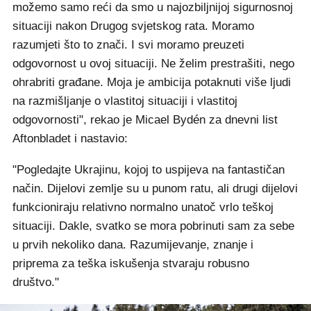
možemo samo reći da smo u najozbiljnijoj sigurnosnoj
situaciji nakon Drugog svjetskog rata. Moramo
razumjeti što to znači. I svi moramo preuzeti
odgovornost u ovoj situaciji. Ne želim prestrašiti, nego
ohrabriti građane. Moja je ambicija potaknuti više ljudi
na razmišljanje o vlastitoj situaciji i vlastitoj
odgovornosti", rekao je Micael Bydén za dnevni list
Aftonbladet i nastavio:
"Pogledajte Ukrajinu, kojoj to uspijeva na fantastičan
način. Dijelovi zemlje su u punom ratu, ali drugi dijelovi
funkcioniraju relativno normalno unatoč vrlo teškoj
situaciji. Dakle, svatko se mora pobrinuti sam za sebe
u prvih nekoliko dana. Razumijevanje, znanje i
priprema za teška iskušenja stvaraju robusno
društvo."