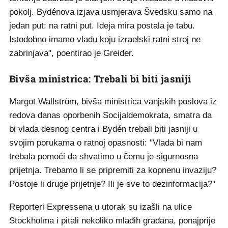
pokolj. Bydénova izjava usmjerava Švedsku samo na
jedan put: na ratni put. Ideja mira postala je tabu.
Istodobno imamo vladu koju izraelski ratni stroj ne
zabrinjava", poentirao je Greider.
Bivša ministrica: Trebali bi biti jasniji
Margot Wallström, bivša ministrica vanjskih poslova iz
redova danas oporbenih Socijaldemokrata, smatra da
bi vlada desnog centra i Bydén trebali biti jasniji u
svojim porukama o ratnoj opasnosti: "Vlada bi nam
trebala pomoći da shvatimo u čemu je sigurnosna
prijetnja. Trebamo li se pripremiti za kopnenu invaziju?
Postoje li druge prijetnje? Ili je sve to dezinformacija?"
Reporteri Expressena u utorak su izašli na ulice
Stockholma i pitali nekoliko mlađih građana, ponajprije