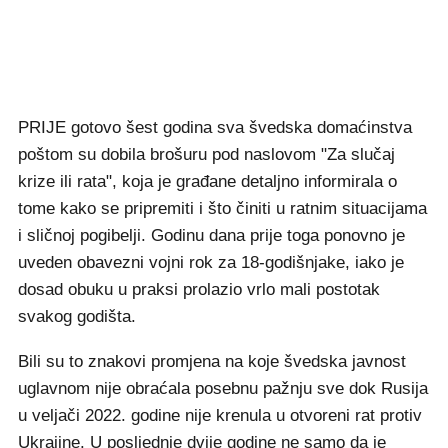
PRIJE gotovo šest godina sva švedska domaćinstva
poštom su dobila brošuru pod naslovom "Za slučaj
krize ili rata", koja je građane detaljno informirala o
tome kako se pripremiti i što činiti u ratnim situacijama
i sličnoj pogibelji. Godinu dana prije toga ponovno je
uveden obavezni vojni rok za 18-godišnjake, iako je
dosad obuku u praksi prolazio vrlo mali postotak
svakog godišta.
Bili su to znakovi promjena na koje švedska javnost
uglavnom nije obraćala posebnu pažnju sve dok Rusija
u veljači 2022. godine nije krenula u otvoreni rat protiv
Ukrajine. U posljednje dvije godine ne samo da je