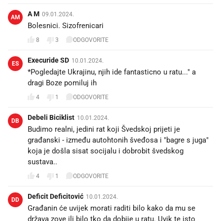
A M
09.01.2024.
AM
Bolesnici. Sizofrenicari
8
3
ODGOVORITE
Execuride SD
10.01.2024.
ES
*Pogledajte Ukrajinu, njih ide fantasticno u ratu..." a
dragi Boze pomiluj ih 😂😂😂
4
1
ODGOVORITE
Debeli Biciklist
10.01.2024.
DB
Budimo realni, jedini rat koji Švedskoj prijeti je
građanski - između autohtonih šveđosa i "bagre s juga"
koja je došla sisat socijalu i dobrobit švedskog
sustava..
4
1
ODGOVORITE
Deficit Deficitović
10.01.2024.
DD
Građanin će uvijek morati raditi bilo kako da mu se
država zove ili bilo tko da dobije u ratu. Uvik te isto