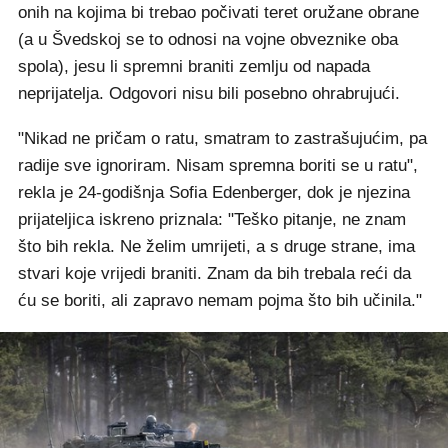
onih na kojima bi trebao počivati teret oružane obrane
(a u Švedskoj se to odnosi na vojne obveznike oba
spola), jesu li spremni braniti zemlju od napada
neprijatelja. Odgovori nisu bili posebno ohrabrujući.
"Nikad ne pričam o ratu, smatram to zastrašujućim, pa
radije sve ignoriram. Nisam spremna boriti se u ratu",
rekla je 24-godišnja Sofia Edenberger, dok je njezina
prijateljica iskreno priznala: "Teško pitanje, ne znam
što bih rekla. Ne želim umrijeti, a s druge strane, ima
stvari koje vrijedi braniti. Znam da bih trebala reći da
ću se boriti, ali zapravo nemam pojma što bih učinila."