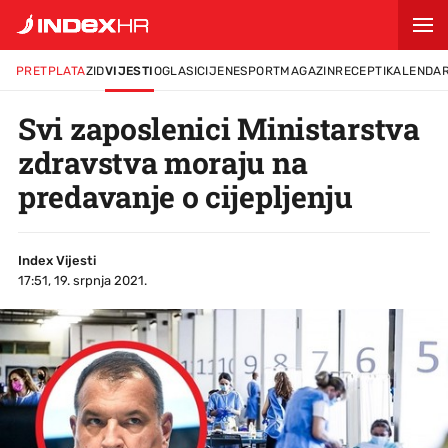
PRETPLATA
ZID
VIJESTI
OGLASI
CIJENE
SPORT
MAGAZIN
RECEPTI
KALENDA
Svi zaposlenici Ministarstva
zdravstva moraju na
predavanje o cijepljenju
Index Vijesti
17:51, 19. srpnja 2021.