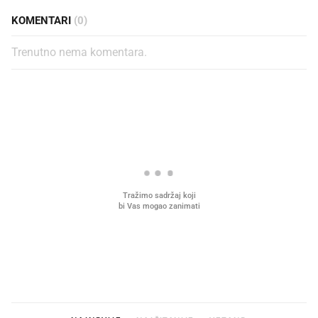
KOMENTARI
(0)
Trenutno nema komentara.
PROČITAJTE JOŠ
Mjesecima planiramo novu
Što povezuje Lexus i
kuhinju, a jednu važnu odluku
legendarnog Ponyja?
donesemo u samo deset minuta