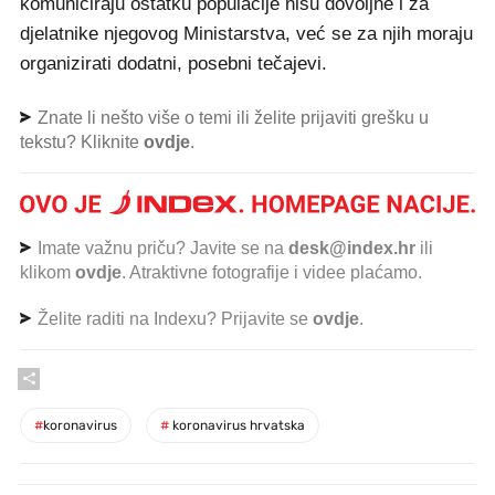
komuniciraju ostatku populacije nisu dovoljne i za
djelatnike njegovog Ministarstva, već se za njih moraju
organizirati dodatni, posebni tečajevi.
Znate li nešto više o temi ili želite prijaviti grešku u
tekstu? Kliknite
ovdje
.
Imate važnu priču? Javite se na
desk@index.hr
ili
klikom
ovdje
. Atraktivne fotografije i videe plaćamo.
Želite raditi na Indexu? Prijavite se
ovdje
.
#
koronavirus
#
koronavirus hrvatska