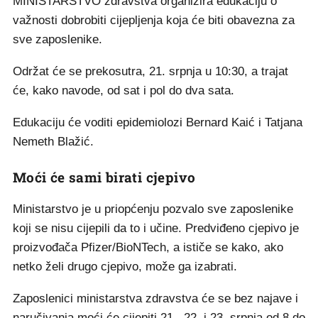
MINISTARSTVO zdravstva organizira edukaciju o
važnosti dobrobiti cijepljenja koja će biti obavezna za
sve zaposlenike.
Održat će se prekosutra, 21. srpnja u 10:30, a trajat
će, kako navode, od sat i pol do dva sata.
Edukaciju će voditi epidemiolozi Bernard Kaić i Tatjana
Nemeth Blažić.
Moći će sami birati cjepivo
Ministarstvo je u priopćenju pozvalo sve zaposlenike
koji se nisu cijepili da to i učine. Predviđeno cjepivo je
proizvođača Pfizer/BioNTech, a ističe se kako, ako
netko želi drugo cjepivo, može ga izabrati.
Zaposlenici ministarstva zdravstva će se bez najave i
naručivanja moći će cijepiti 21., 22. i 23. srpnja od 8 do