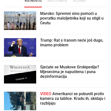
NAJNOVIJE
NAJČITANIJE
VEZANO
Maroko: Spremni smo pomoći u
povratku maloljetnika koji su stigli u
Ceutu
Trump: Rat s Iranom neće još dugo,
imamo problem
Sjećate se Muskove Grokipedije?
Mjesecima je napuštena i puna
dezinformacija
VIDEO
Amerikanci se pobunili protiv
kamera za tablice. Kradu ih, skidaju i
razbijaju