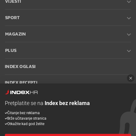
VIJESTI
SPORT
MAGAZIN
PLUS
INDEX OGLASI
INDEX RECEPTI
INFO
Pretplatite se na
Index bez reklama
Čitanje bez reklama
Oglašavanje
Zaposli se na Indexu
Kontakt
Impressum
Uvjeti
Brže učitavanje stranica
korištenja
Postavke kolačića
Otkažite kad god želite