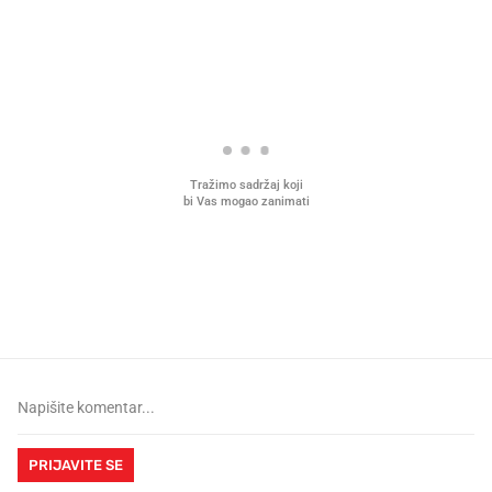
PROČITAJTE JOŠ
Mjesecima planiramo novu
Što povezuje Lexus i
kuhinju, a jednu važnu odluku
legendarnog Ponyja?
donesemo u samo deset minuta
PRIJAVITE SE