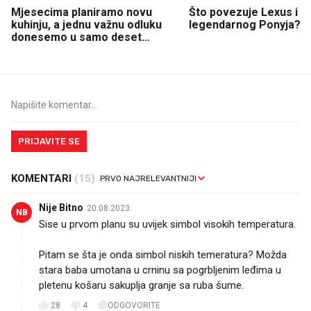
Mjesecima planiramo novu
Što povezuje Lexus i
kuhinju, a jednu važnu odluku
legendarnog Ponyja?
donesemo u samo deset
minuta
PRIJAVITE SE
KOMENTARI
(15)
Nije Bitno
20.08.2023.
NB
Sise u prvom planu su uvijek simbol visokih temperatura.
Pitam se šta je onda simbol niskih temeratura? Možda
stara baba umotana u crninu sa pogrbljenim leđima u
pletenu košaru sakuplja granje sa ruba šume.
28
4
ODGOVORITE