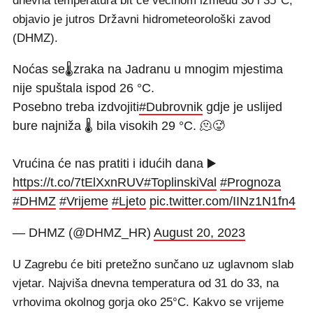
dnevna temperatura bit će većinom između 30 i 35°C,
objavio je jutros Državni hidrometeorološki zavod
(DHMZ).
Noćas se🌡zraka na Jadranu u mnogim mjestima
nije spuštala ispod 26 °C.
Posebno treba izdvojiti
#Dubrovnik
gdje je uslijed
bure najniža 🌡 bila visokih 29 °C. 🫠🥵
Vrućina će nas pratiti i idućih dana ▶️
https://t.co/7tElXxnRUV
#ToplinskiVal
#Prognoza
#DHMZ
#Vrijeme
#Ljeto
pic.twitter.com/IINz1N1fn4
— DHMZ (@DHMZ_HR)
August 20, 2023
U Zagrebu će biti pretežno sunčano uz uglavnom slab
vjetar. Najviša dnevna temperatura od 31 do 33, na
vrhovima okolnog gorja oko 25°C. Kakvo se vrijeme