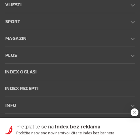
VIJESTI
SPORT
MAGAZIN
PLUS
INDEX OGLASI
INDEX RECEPTI
INFO
Oglašavanje
Zaposli se na Indexu
Kontakt
Impressum
Uvjeti
Pretplatite se na
Index bez reklama
korištenja
Postavke kolačića
Podržite neovisno novinarstvo i čitajte Index bez bannera.