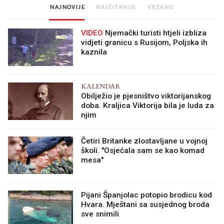
NAJNOVIJE
NAJČITANIJE
VEZANO
VIDEO
Njemački turisti htjeli izbliza
vidjeti granicu s Rusijom, Poljska ih
kaznila
KALENDAR
Obilježio je pjesništvo viktorijanskog
doba. Kraljica Viktorija bila je luda za
njim
Četiri Britanke zlostavljane u vojnoj
školi. "Osjećala sam se kao komad
mesa"
Pijani Španjolac potopio brodicu kod
Hvara. Mještani sa susjednog broda
sve snimili