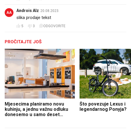
Androis Alz
20.08.2023.
AA
slika prodaje tekst
5
3
ODGOVORITE
PROČITAJTE JOŠ
Mjesecima planiramo novu
Što povezuje Lexus i
kuhinju, a jednu važnu odluku
legendarnog Ponyja?
donesemo u samo deset
minuta