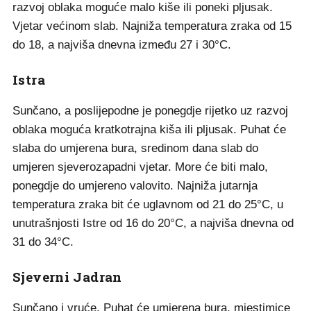
razvoj oblaka moguće malo kiše ili poneki pljusak.
Vjetar većinom slab. Najniža temperatura zraka od 15
do 18, a najviša dnevna između 27 i 30°C.
Istra
Sunčano, a poslijepodne je ponegdje rijetko uz razvoj
oblaka moguća kratkotrajna kiša ili pljusak. Puhat će
slaba do umjerena bura, sredinom dana slab do
umjeren sjeverozapadni vjetar. More će biti malo,
ponegdje do umjereno valovito. Najniža jutarnja
temperatura zraka bit će uglavnom od 21 do 25°C, u
unutrašnjosti Istre od 16 do 20°C, a najviša dnevna od
31 do 34°C.
Sjeverni Jadran
Sunčano i vruće. Puhat će umjerena bura, mjestimice