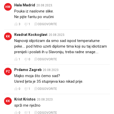
Hala Madrid
20.08.2023.
HM
Pouka iz naslovne slike.
Ne pijte fantu po vrućini
3
1
ODGOVORITE
Kvadrat Kockoglavi
20.08.2023.
KK
Najnoviji idijotizam da smo sad ispod temperaturne
peke.... pod hitno uzeti diplome tima koji su taj idiotizam
prenijeli i poslati ih u Slavoniju, treba radne snage....
1
0
ODGOVORITE
Prdamo Zagreb
20.08.2023.
PZ
Majko moja što ćemo sad?
Usred ljeta je 35 stupnjeva kao nikad prije. 🤔🤦😅
0
1
ODGOVORITE
Krist Kristos
20.08.2023.
KK
sprži me nježno
0
1
ODGOVORITE