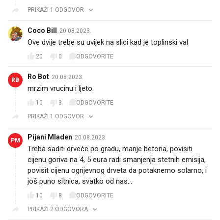
PRIKAŽI 1 ODGOVOR
Coco Bill
20.08.2023.
Ove dvije trebe su uvijek na slici kad je toplinski val
20
0
ODGOVORITE
Ro Bot
20.08.2023.
RB
mrzim vrucinu i ljeto.
10
3
ODGOVORITE
PRIKAŽI 1 ODGOVOR
Pijani Mladen
20.08.2023.
PM
Treba saditi drveće po gradu, manje betona, povisiti
cijenu goriva na 4, 5 eura radi smanjenja stetnih emisija,
povisit cijenu ogrijevnog drveta da potaknemo solarno, i
još puno sitnica, svatko od nas...
10
8
ODGOVORITE
PRIKAŽI 2 ODGOVORA