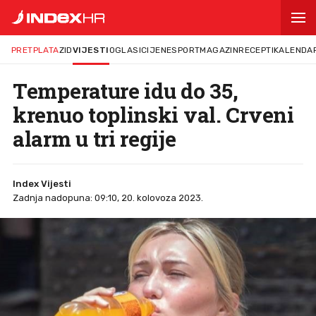
PRETPLATA
ZID
VIJESTI
OGLASI
CIJENE
SPORT
MAGAZIN
RECEPTI
KALENDA
Temperature idu do 35,
krenuo toplinski val. Crveni
alarm u tri regije
Index Vijesti
Zadnja nadopuna: 09:10, 20. kolovoza 2023.