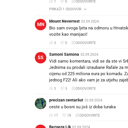
1
0
ODGOVORITE
PRIKAŽI 1 ODGOVOR
Mount Neverrest
02.09.2024.
MN
Bio sam ovoga ljeta na odmoru u Hrvatskoj
vozite kao manijaci!
3
0
ODGOVORITE
Samoni Samona
02.09.2024.
SS
Vidi samo komentara, vidi se da ste vi Srbi
Jednima su prodali izraubane Rafale za mil
cijenu od 225 miliona eura po komadu. Za
jednog F22! Ali ako vam je za utjehu zajeb
5
3
ODGOVORITE
precizan centaršut
02.09.2024.
ceste u bosni su još iz doba turaka
17
18
ODGOVORITE
Bezveze Lik
02.09.2024.