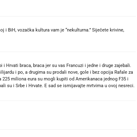
 i BiH, vozačka kultura vam je “nekulturna.” Siječete krivine,
 i Hrvati braca, braca jer su vas Francuzi i jedne i druge zajebali.
ijardu i po, a drugima su prodali nove, gole i bez opcija Rafale za
 225 miliona eura su mogli kupiti od Amerikanaca jednog F35 i
ali su i Srbe i Hrvate. E sad se ismijavajte mrtvima u ovoj nesreci.