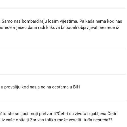
cani. Samo nas bombardiraju losim vijestima. Pa kada nema kod nas
esrece mjesec dana radi klikova bi poceli objavljivati nesrece iz
e u provaliju kod nas,a ne na cestama u BiH 😎
to ste se ljudi moji pretvorili?Četiri su života izgubljena.Četiri
ga iz vaše obitelji.Zar vas toliko može veseliti tuđa nesreća??