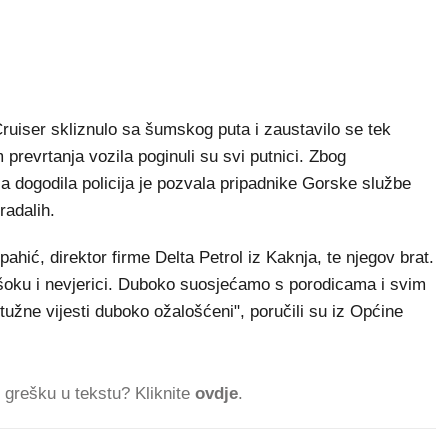
ruiser skliznulo sa šumskog puta i zaustavilo se tek
prevrtanja vozila poginuli su svi putnici. Zbog
 dogodila policija je pozvala pripadnike Gorske službe
radalih.
hić, direktor firme Delta Petrol iz Kaknja, te njegov brat.
u šoku i nevjerici. Duboko suosjećamo s porodicama i svim
tužne vijesti duboko ožalošćeni", poručili su iz Općine
ti grešku u tekstu? Kliknite
ovdje
.