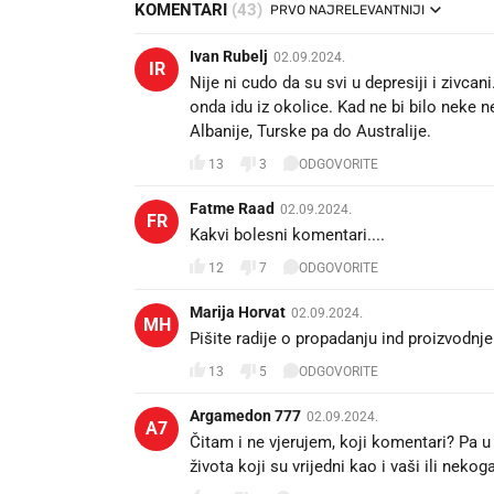
KOMENTARI
(43)
PRVO NAJRELEVANTNIJI
Ivan Rubelj
02.09.2024.
IR
Nije ni cudo da su svi u depresiji i ziv
onda idu iz okolice. Kad ne bi bilo neke n
Albanije, Turske pa do Australije.
13
3
ODGOVORITE
Fatme Raad
02.09.2024.
FR
Kakvi bolesni komentari....
12
7
ODGOVORITE
Marija Horvat
02.09.2024.
MH
Pišite radije o propadanju ind proizvodnj
13
5
ODGOVORITE
Argamedon 777
02.09.2024.
A7
Čitam i ne vjerujem, koji komentari? Pa u š
života koji su vrijedni kao i vaši ili neko