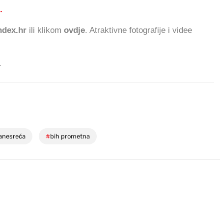
.
488.472 ČITATELJA DA
dex.hr
ili klikom
ovdje
. Atraktivne fotografije i videe
.
anesreća
#
bih prometna