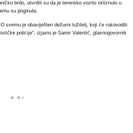
ničko brdo, utvrdili su da je terensko vozilo skliznulo u
njemu su poginula.
a. O svemu je obaviješten dežurni tužitelj, koji će rukovoditi
stičke policije", izjavio je Samir Valentić, glasnogovornik