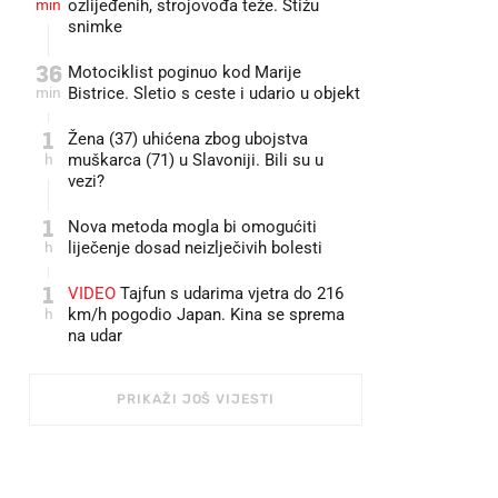
min
ozlijeđenih, strojovođa teže. Stižu
snimke
36
Motociklist poginuo kod Marije
min
Bistrice. Sletio s ceste i udario u objekt
1
Žena (37) uhićena zbog ubojstva
h
muškarca (71) u Slavoniji. Bili su u
vezi?
1
Nova metoda mogla bi omogućiti
h
liječenje dosad neizlječivih bolesti
1
VIDEO
Tajfun s udarima vjetra do 216
h
km/h pogodio Japan. Kina se sprema
na udar
PRIKAŽI JOŠ VIJESTI