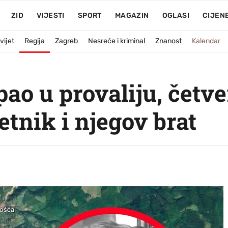
ZID
VIJESTI
SPORT
MAGAZIN
OGLASI
CIJEN
vijet
Regija
Zagreb
Nesreće i kriminal
Znanost
Kalendar
ao u provaliju, četve
tnik i njegov brat