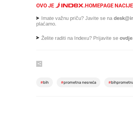
OVO JE
.
HOMEPAGE NACIJE
Imate važnu priču? Javite se na
desk@in
plaćamo.
Želite raditi na Indexu? Prijavite se
ovdje
#
bih
#
prometna nesreća
#
bihprometn