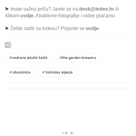
Imate važnu priču? Javite se na
desk@index.hr
ili
klikom
ovdje
. Atraktivne fotografije i videe plaćamo.
Želite raditi na Indexu? Prijavite se
ovdje
.
#
vedrana jelušić kašić
#
the garden brewery
#
obveznica
#
tomislav alpeza
PROČITAJTE JOŠ