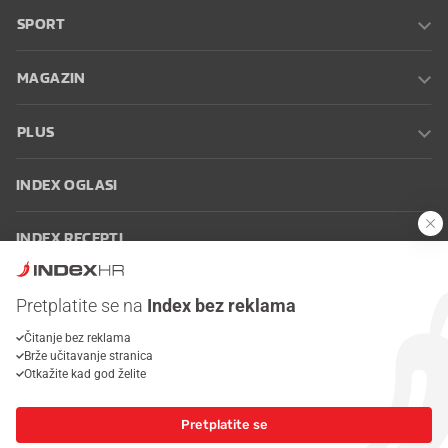
SPORT
MAGAZIN
PLUS
INDEX OGLASI
INDEX RECEPTI
INFO
Pretplatite se na
Index bez reklama
Čitanje bez reklama
Oglašavanje
Zaposli se na Indexu
Kontakt
Impressum
Uvjeti
Brže učitavanje stranica
korištenja
Postavke kolačića
Otkažite kad god želite
Pretplatite se
© 2026 Index