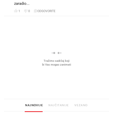
zaradio...
1
0
ODGOVORITE
PROČITAJTE JOŠ
Što povezuje Lexus i
Kako su im čepovi boca d
legendarnog Ponyja?
nagradu od 10.000 eura
vjerovali"
NAJNOVIJE
NAJČITANIJE
VEZANO