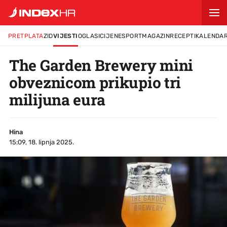
PRETPLATA
ZID
VIJESTI
OGLASI
CIJENE
SPORT
MAGAZIN
RECEPTI
KALENDA
The Garden Brewery mini
obveznicom prikupio tri
milijuna eura
Hina
15:09, 18. lipnja 2025.