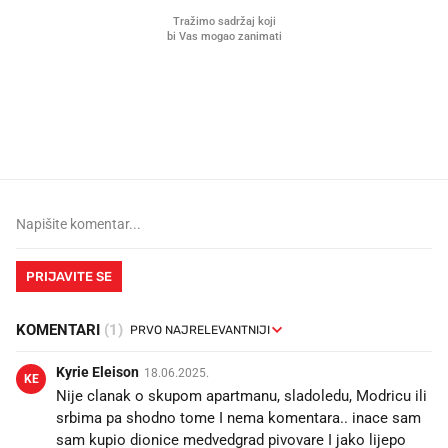
Što povezuje Lexus i
Kako su im čepovi boca d
legendarnog Ponyja?
nagradu od 10.000 eura
vjerovali"
PRIJAVITE SE
KOMENTARI
(1)
Kyrie Eleison
18.06.2025.
KE
Nije clanak o skupom apartmanu, sladoledu, Modricu ili
srbima pa shodno tome I nema komentara.. inace sam
sam kupio dionice medvedgrad pivovare I jako lijepo