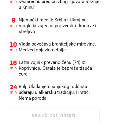
min
izvanrednu presicu zbog "govora mržnje
u Kninu"
9
Njemački mediji: Srbija i Ukrajina
min
mogle bi zajedno proizvoditi dronove i
streljivo
10
Vlada povećava braniteljske mirovine.
min
Medved objavio detalje
16
Lažni vojnik prevario ženu (74) iz
min
Koprivnice. Ostala je bez više tisuća
eura
24
Bulj: Ukidanjem sinjskog rodilišta
min
udaraju u alkarsku tradiciju. Hrstić:
Nema poroda
PRIKAŽI JOŠ VIJESTI