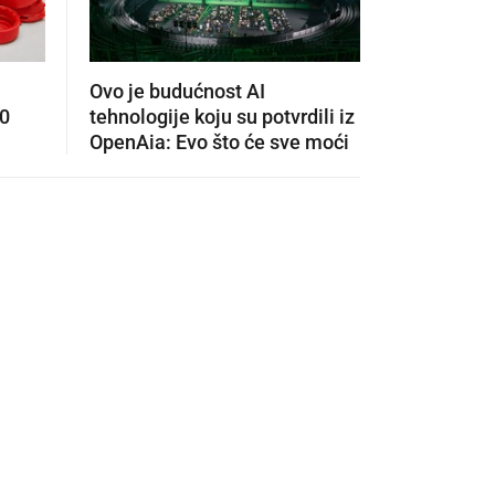
Ovo je budućnost AI
Koliko je
00
tehnologije koju su potvrdili iz
ljeto? Pro
OpenAia: Evo što će sve moći
pitanja