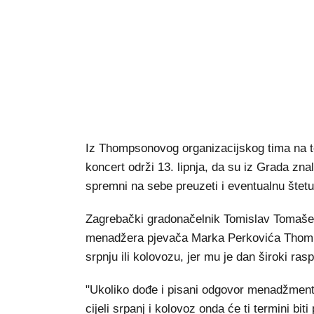
Iz Thompsonovog organizacijskog tima na to 
koncert održi 13. lipnja, da su iz Grada znali
spremni na sebe preuzeti i eventualnu štetu
Zagrebački gradonačelnik Tomislav Tomašev
menadžera pjevača Marka Perkovića Thomp
srpnju ili kolovozu, jer mu je dan široki r
"Ukoliko dođe i pisani odgovor menadžment
cijeli srpanj i kolovoz onda će ti termini bi