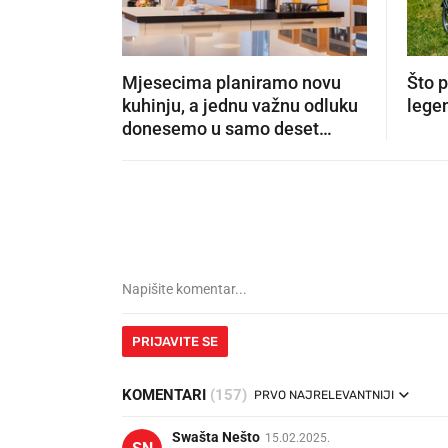
Mjesecima planiramo novu
Što 
kuhinju, a jednu važnu odluku
lege
donesemo u samo deset
minuta
PRIJAVITE SE
KOMENTARI
(157)
PRVO NAJRELEVANTNIJI
Swašta Nešto
15.02.2025.