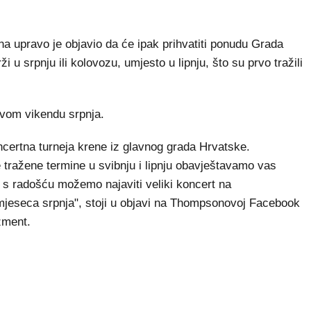
ravo je objavio da će ipak prihvatiti ponudu Grada
 u srpnju ili kolovozu, umjesto u lipnju, što su prvo tražili
prvom vikendu srpnja.
koncertna turneja krene iz glavnog grada Hrvatske.
 tražene termine u svibnju i lipnju obavještavamo vas
i s radošću možemo najaviti veliki koncert na
eseca srpnja", stoji u objavi na Thompsonovoj Facebook
džment.