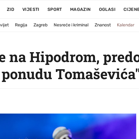
ZID
VIJESTI
SPORT
MAGAZIN
OGLASI
CIJEN
vijet
Regija
Zagreb
Nesreće i kriminal
Znanost
Kalendar
 na Hipodrom, predo
o ponudu Tomaševića