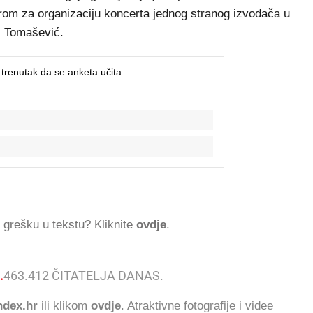
m za organizaciju koncerta jednog stranog izvođača u
as Tomašević.
ti grešku u tekstu? Kliknite
ovdje
.
.
463.412
ČITATELJA DANAS.
dex.hr
ili klikom
ovdje
. Atraktivne fotografije i videe