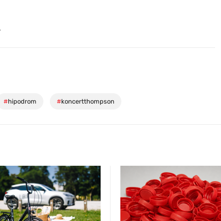
.
#
hipodrom
#
koncertthompson