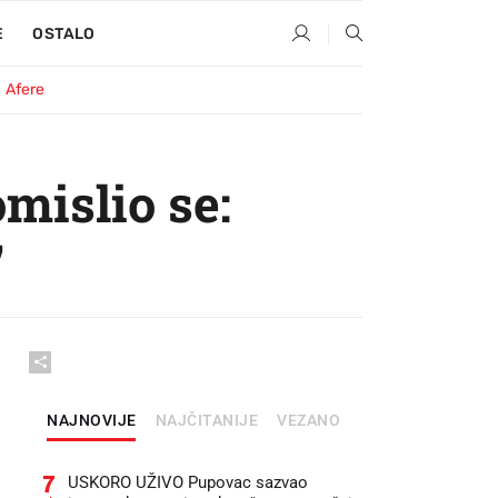
E
OSTALO
Afere
mislio se:
"
NAJNOVIJE
NAJČITANIJE
VEZANO
7
USKORO UŽIVO Pupovac sazvao