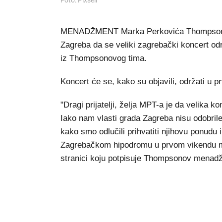
Foto: Pixsell
MENADŽMENT Marka Perkovića Thompsona up
Zagreba da se veliki zagrebački koncert održi
iz Thompsonovog tima.
Koncert će se, kako su objavili, održati u 
"Dragi prijatelji, želja MPT-a je da velika 
Iako nam vlasti grada Zagreba nisu odobrile
kako smo odlučili prihvatiti njihovu ponudu 
Zagrebačkom hipodromu u prvom vikendu mj
stranici koju potpisuje Thompsonov mena