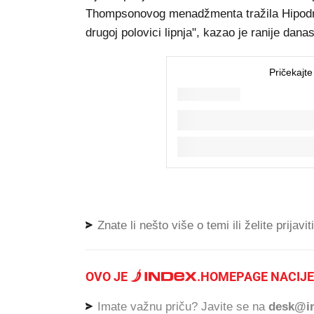
Thompsonovog menadžmenta tražila Hipodro
drugoj polovici lipnja", kazao je ranije dan
Znate li nešto više o temi ili želite prijavi
OVO JE
.
HOMEPAGE NACIJE
Imate važnu priču? Javite se na
desk@in