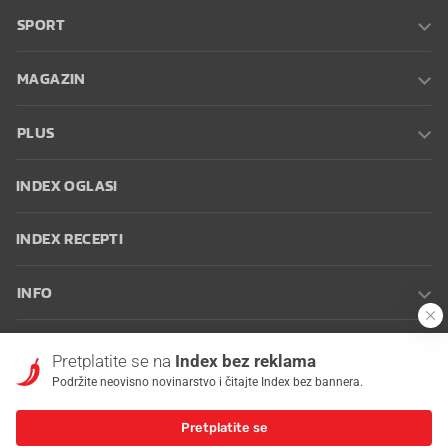
SPORT
MAGAZIN
PLUS
INDEX OGLASI
INDEX RECEPTI
INFO
Oglašavanje
Zaposli se na Indexu
Kontakt
Impressum
Uvjeti
Pretplatite se na
Index bez reklama
korištenja
Postavke kolačića
Podržite neovisno novinarstvo i čitajte Index bez bannera.
Pretplatite se
© 2026 Index