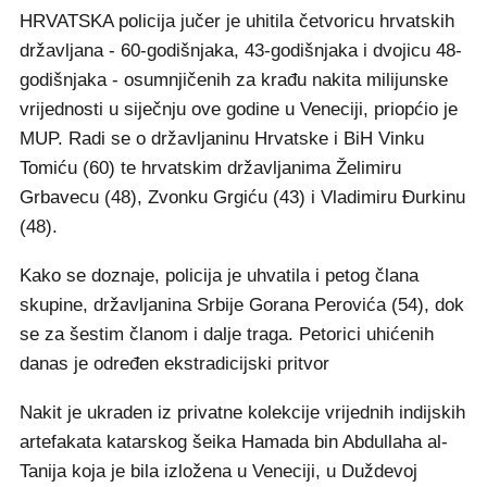
HRVATSKA policija jučer je uhitila četvoricu hrvatskih
državljana - 60-godišnjaka, 43-godišnjaka i dvojicu 48-
godišnjaka - osumnjičenih za krađu nakita milijunske
vrijednosti u siječnju ove godine u Veneciji, priopćio je
MUP. Radi se o državljaninu Hrvatske i BiH Vinku
Tomiću (60) te hrvatskim državljanima Želimiru
Grbavecu (48), Zvonku Grgiću (43) i Vladimiru Đurkinu
(48).
Kako se doznaje, policija je uhvatila i petog člana
skupine, državljanina Srbije Gorana Perovića (54), dok
se za šestim članom i dalje traga. Petorici uhićenih
danas je određen ekstradicijski pritvor
Nakit je ukraden iz privatne kolekcije vrijednih indijskih
artefakata katarskog šeika Hamada bin Abdullaha al-
Tanija koja je bila izložena u Veneciji, u Duždevoj