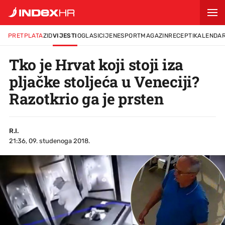
PRETPLATA
ZID
VIJESTI
OGLASI
CIJENE
SPORT
MAGAZIN
RECEPTI
KALENDA
Tko je Hrvat koji stoji iza
pljačke stoljeća u Veneciji?
Razotkrio ga je prsten
R.I.
21:36, 09. studenoga 2018.