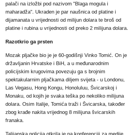
palači na izložbi pod nazivom "Blaga mogula i
maharadža". Ukraden je par naušnica od platine i
dijamanata u vrijednosti od milijun dolara te broš od
platine i rubina u vrijednosti od preko 2 milijuna dolara.
Razotkrio ga prsten
Mozak pljačke bio je je 60-godišnji Vinko Tomić. On je
državljanin Hrvatske i BiH, a u međunarodnim
policijskim krugovima povezuju ga s brojnim
spektakularnim pljačkama diljem svijeta - u Londonu,
Las Vegasu, Hong Kongu, Honoluluu, Švicarskoj i
Monaku, od kojih je svaka teška po nekoliko milijuna
dolara. Osim Italije, Tomića traži i Švicarska, također
zbog krađe nakita vrijednog 8 milijuna švicarskih
franaka.
Talijanska policija otkrila je na konferenciji za medije