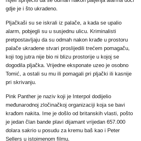
htjeli spriječiti da se odmah nakon paljenja alarma uoči
gdje je i što ukradeno.
Pljačkaši su se iskrali iz palače, a kada se upalio
alarm, pobjegli su u susjednu ulicu. Kriminalisti
pretpostavljaju da su odmah nakon krađe u prostoru
palače ukradene stvari proslijedili trećem pomagaču,
koji tog jutra nije bio ni blizu prostorije u kojoj se
dogodila pljačka. Vrijedne eksponate uzeo je osobno
Tomić, a ostali su mu ili pomagali pri pljački ili kasnije
pri skrivanju.
Pink Panther je naziv koji je Interpol dodijelio
međunarodnoj zločinačkoj organizaciji koja se bavi
krađom nakita. Ime je došlo od britanskih vlasti, pošto
je jedan član bande plavi dijamant vrijedan 657.000
dolara sakrio u posudu za kremu baš kao i Peter
Sellers u istoimenom filmu.