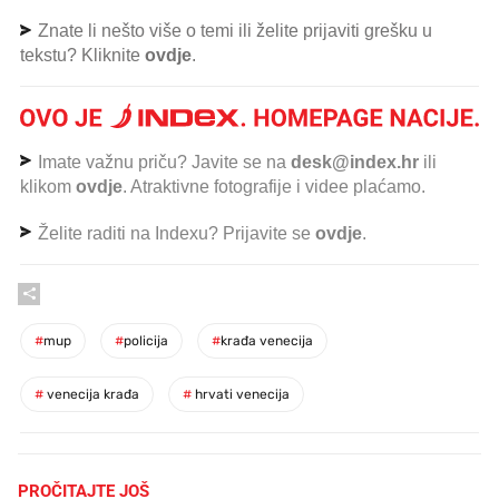
Znate li nešto više o temi ili želite prijaviti grešku u
tekstu? Kliknite
ovdje
.
Imate važnu priču? Javite se na
desk@index.hr
ili
klikom
ovdje
. Atraktivne fotografije i videe plaćamo.
Želite raditi na Indexu? Prijavite se
ovdje
.
#
mup
#
policija
#
krađa venecija
#
venecija krađa
#
hrvati venecija
PROČITAJTE JOŠ