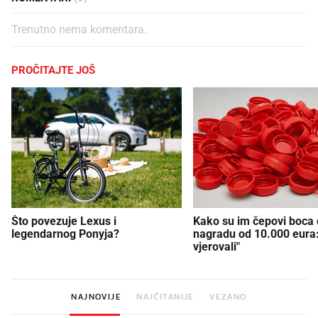
Trenutno nema komentara.
PROČITAJTE JOŠ
Što povezuje Lexus i
Kako su im čepovi boca d
legendarnog Ponyja?
nagradu od 10.000 eura
vjerovali"
NAJNOVIJE
NAJČITANIJE
VEZANO