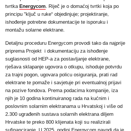
tvrtka
Energycom
. Riječ je o domaćoj tvrtki koja po
principu "ključ u ruke“ objedinjuje; projektiranje,
ishođenje potrebne dokumentacije te isporuku i
montažu solarne elektrane.
Detaljnu proceduru Energycom provodi tako da najprije
priprema Projekt i dokumentaciju za ishođenje
suglasnosti od HEP-a za postavljanje elektrane,
rješava sklapanje ugovora o otkupu, ishoduje potvrdu
za trajni pogon, ugovara policu osiguranja, prati rad
elektrane te pomaže i savjetuje pri eventualnoj prijavi
na pozive fondova. Prema podacima kompanije, iza
njih je 10 godina kontinuiranog rada na kućnim i
poslovnim solarnim elektranama u Hrvatskoj i više od
2.300 ugrađenih sustava solarnih elektrana diljem
Hrvatske te preko 800 klijenata koji su realizirali
sufinanciranje. U 2025. godini Energycom navodi da je,