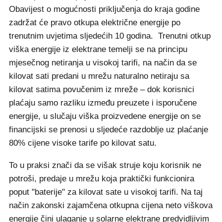
Obavijest o mogućnosti priključenja do kraja godine
zadržat će pravo otkupa električne energije po
trenutnim uvjetima sljedećih 10 godina. Trenutni otkup
viška energije iz elektrane temelji se na principu
mjesečnog netiranja u visokoj tarifi, na način da se
kilovat sati predani u mrežu naturalno netiraju sa
kilovat satima povučenim iz mreže – dok korisnici
plaćaju samo razliku između preuzete i isporučene
energije, u slučaju viška proizvedene energije on se
financijski se prenosi u sljedeće razdoblje uz plaćanje
80% cijene visoke tarife po kilovat satu.
To u praksi znači da se višak struje koju korisnik ne
potroši, predaje u mrežu koja praktički funkcionira
poput "baterije" za kilovat sate u visokoj tarifi. Na taj
način zakonski zajamčena otkupna cijena neto viškova
energije čini ulaganje u solarne elektrane predvidljivim