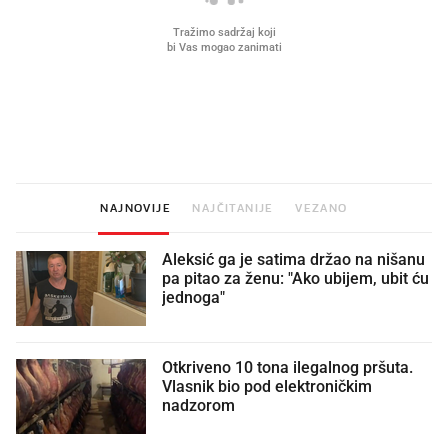
Što povezuje Lexus i
Kako su im čepovi boca d
legendarnog Ponyja?
nagradu od 10.000 eura
vjerovali"
NAJNOVIJE
NAJČITANIJE
VEZANO
Aleksić ga je satima držao na nišanu
pa pitao za ženu: "Ako ubijem, ubit ću
jednoga"
Otkriveno 10 tona ilegalnog pršuta.
Vlasnik bio pod elektroničkim
nadzorom