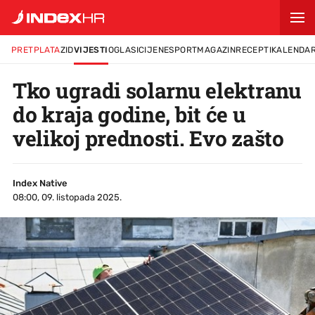
PRETPLATA
ZID
VIJESTI
OGLASI
CIJENE
SPORT
MAGAZIN
RECEPTI
KALENDA
Tko ugradi solarnu elektranu
do kraja godine, bit će u
velikoj prednosti. Evo zašto
Index Native
08:00, 09. listopada 2025.