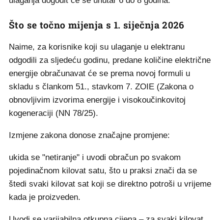
ulaganja dogodit će se unutar 6 do 8 godina.
Što se točno mijenja s 1. siječnja 2026
Naime, za korisnike koji su ulaganje u elektranu
odgodili za sljedeću godinu, predane količine električne
energije obračunavat će se prema novoj formuli u
skladu s člankom 51., stavkom 7. ZOIE (Zakona o
obnovljivim izvorima energije i visokoučinkovitoj
kogeneraciji (NN 78/25).
Izmjene zakona donose značajne promjene:
ukida se "netiranje" i uvodi obračun po svakom
pojedinačnom kilovat satu, što u praksi znači da se
štedi svaki kilovat sat koji se direktno potroši u vrijeme
kada je proizveden.
Uvodi se varijabilna otkupna cijena – za svaki kilovat