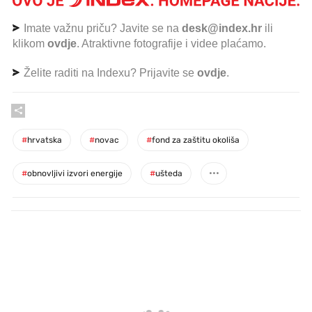
Imate važnu priču? Javite se na
desk@index.hr
ili
klikom
ovdje
. Atraktivne fotografije i videe plaćamo.
Želite raditi na Indexu? Prijavite se
ovdje
.
#
hrvatska
#
novac
#
fond za zaštitu okoliša
#
obnovljivi izvori energije
#
ušteda
PROČITAJTE JOŠ