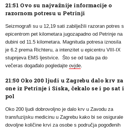
21:51 Ovo su najvažnije informacije o
razornom potresu u Petrinji
Seizmografi su u 12,19 sati zabilježili razoran potres s
epicentrom pet kilometara jugozapadno od Petrinje na
dubini od 11.5 kilometara. Magnituda potresa iznosila
je 6.2 prema Richteru, a intenzitet u epicentru VIII-IX
stupnjeva EMS ljestvice. Što se od tada pa do
večeras događalo pogledajte
ovjde
.
21:50 Oko 200 ljudi u Zagrebu dalo krv za
one iz Petrinje i Siska, čekalo se i po sat i
pol
Oko 200 ljudi dobrovoljno je dalo krv u Zavodu za
transfuzijsku medicinu u Zagrebu kako bi se osigurale
dovoljne količine krvi za osobe s područja pogođenih