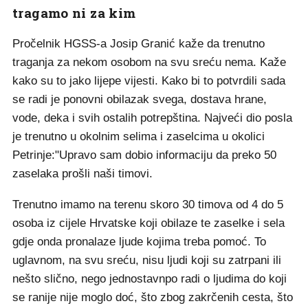
tragamo ni za kim
Pročelnik HGSS-a Josip Granić kaže da trenutno
traganja za nekom osobom na svu sreću nema. Kaže
kako su to jako lijepe vijesti. Kako bi to potvrdili sada
se radi je ponovni obilazak svega, dostava hrane,
vode, deka i svih ostalih potrepština. Najveći dio posla
je trenutno u okolnim selima i zaselcima u okolici
Petrinje:"Upravo sam dobio informaciju da preko 50
zaselaka prošli naši timovi.
Trenutno imamo na terenu skoro 30 timova od 4 do 5
osoba iz cijele Hrvatske koji obilaze te zaselke i sela
gdje onda pronalaze ljude kojima treba pomoć. To
uglavnom, na svu sreću, nisu ljudi koji su zatrpani ili
nešto slično, nego jednostavnpo radi o ljudima do koji
se ranije nije moglo doć, što zbog zakrčenih cesta, što