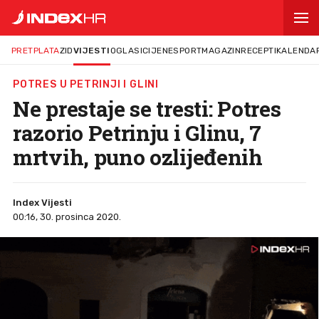
PRETPLATA
ZID
VIJESTI
OGLASI
CIJENE
SPORT
MAGAZIN
RECEPTI
KALENDA
POTRES U PETRINJI I GLINI
Ne prestaje se tresti: Potres
razorio Petrinju i Glinu, 7
mrtvih, puno ozlijeđenih
Index Vijesti
00:16, 30. prosinca 2020.