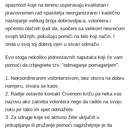
opasnosti koje na terenu usporavaju kvalitetan i
pravovremen rad spasitelja neorganizirano i kaotično
nastojanje velikog broja dobrovoljaca, volontera i
općenito običnih ljudi da, suočeni sa velikom nesrećom
svojih bližnjih, pokušaju pomići na bilo koji način. I
onda u svoj toj dobroj vjeri u stvari odmažu.
Evo stoga nekoliko jednostavnih naputaka koji će vam
pomoći da izbjegnete tzv. "odmaganje pomaganjem".
1. Nekoordiniranim volonterstvom, bez obzira na dobru
namjeru, stvara se kaos.
2. Radije ostavite kontakt Crvenom križu pa neka vas
nazovu ako zatreba volontera nego da radite na svoju
ruku jer tako im opet odmažete.
3. Za udruge koje se aktivno žele uključiti u
prikupljanje ili pružanje pomoći najpoželjnije je da