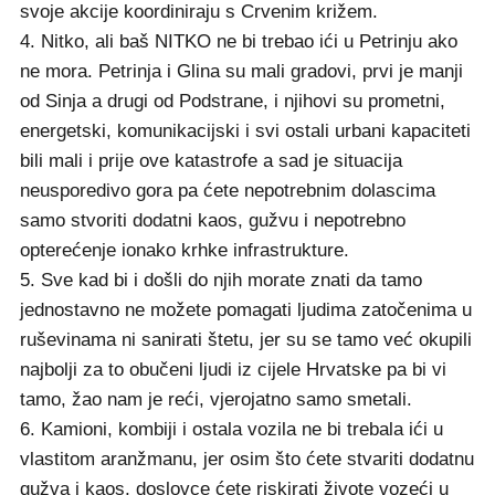
svoje akcije koordiniraju s Crvenim križem.
4. Nitko, ali baš NITKO ne bi trebao ići u Petrinju ako
ne mora. Petrinja i Glina su mali gradovi, prvi je manji
od Sinja a drugi od Podstrane, i njihovi su prometni,
energetski, komunikacijski i svi ostali urbani kapaciteti
bili mali i prije ove katastrofe a sad je situacija
neusporedivo gora pa ćete nepotrebnim dolascima
samo stvoriti dodatni kaos, gužvu i nepotrebno
opterećenje ionako krhke infrastrukture.
5. Sve kad bi i došli do njih morate znati da tamo
jednostavno ne možete pomagati ljudima zatočenima u
ruševinama ni sanirati štetu, jer su se tamo već okupili
najbolji za to obučeni ljudi iz cijele Hrvatske pa bi vi
tamo, žao nam je reći, vjerojatno samo smetali.
6. Kamioni, kombiji i ostala vozila ne bi trebala ići u
vlastitom aranžmanu, jer osim što ćete stvariti dodatnu
gužva i kaos, doslovce ćete riskirati živote vozeći u