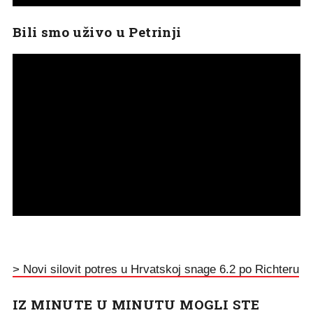
Bili smo uživo u Petrinji
> Novi silovit potres u Hrvatskoj snage 6.2 po Richteru
IZ MINUTE U MINUTU MOGLI STE