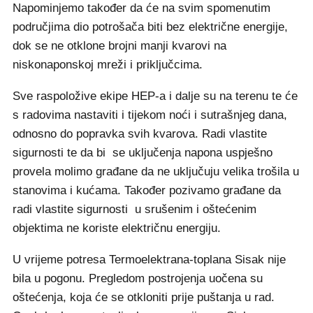
Napominjemo također da će na svim spomenutim
područjima dio potrošača biti bez električne energije,
dok se ne otklone brojni manji kvarovi na
niskonaponskoj mreži i priključcima.
Sve raspoložive ekipe HEP-a i dalje su na terenu te će
s radovima nastaviti i tijekom noći i sutrašnjeg dana,
odnosno do popravka svih kvarova. Radi vlastite
sigurnosti te da bi se uključenja napona uspješno
provela molimo građane da ne uključuju velika trošila u
stanovima i kućama. Također pozivamo građane da
radi vlastite sigurnosti u srušenim i oštećenim
objektima ne koriste električnu energiju.
U vrijeme potresa Termoelektrana-toplana Sisak nije
bila u pogonu. Pregledom postrojenja uočena su
oštećenja, koja će se otkloniti prije puštanja u rad.