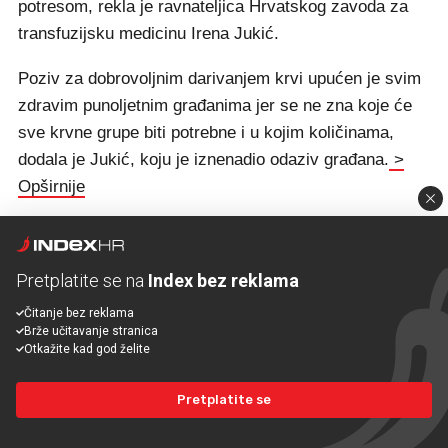
potresom, rekla je ravnateljica Hrvatskog zavoda za
transfuzijsku medicinu Irena Jukić.
Poziv za dobrovoljnim darivanjem krvi upućen je svim
zdravim punoljetnim građanima jer se ne zna koje će
sve krvne grupe biti potrebne i u kojim količinama,
dodala je Jukić, koju je iznenadio odaziv građana.
>
Opširnije
21:37 Plenković se obraća javnosti
Pretplatite se na
Index bez reklama
Pratite sve ovdje
Čitanje bez reklama
21:26 Ivanić grad pomaže Petrinji
Brže učitavanje stranica
Otkažite kad god želite
Pretplatite se