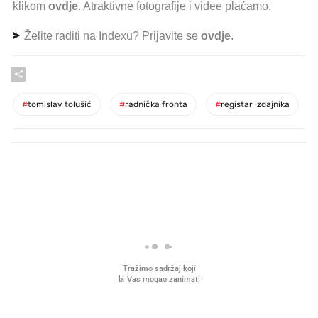
klikom
ovdje
. Atraktivne fotografije i videe plaćamo.
Želite raditi na Indexu? Prijavite se
ovdje
.
#
tomislav tolušić
#
radnička fronta
#
registar izdajnika
PROČITAJTE JOŠ
Što povezuje Lexus i
Kako su im čepovi boca d