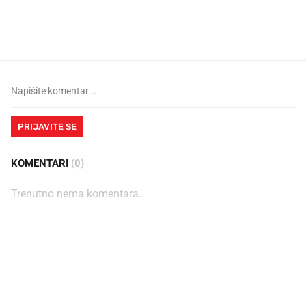
legendarnog Ponyja?
nagradu od 10.000 eura
vjerovali"
PRIJAVITE SE
KOMENTARI
(0)
Trenutno nema komentara.
PROČITAJTE JOŠ