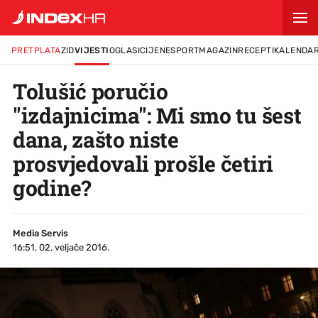
PRETPLATA
ZID
VIJESTI
OGLASI
CIJENE
SPORT
MAGAZIN
RECEPTI
KALENDA
Tolušić poručio
"izdajnicima": Mi smo tu šest
dana, zašto niste
prosvjedovali prošle četiri
godine?
Media Servis
16:51, 02. veljače 2016.