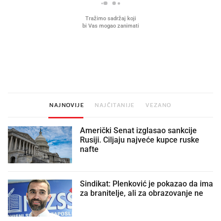
Što povezuje Lexus i
Kako su im čepovi boca d
legendarnog Ponyja?
nagradu od 10.000 eura
vjerovali"
NAJNOVIJE
NAJČITANIJE
VEZANO
Američki Senat izglasao sankcije
Rusiji. Ciljaju najveće kupce ruske
nafte
Sindikat: Plenković je pokazao da ima
za branitelje, ali za obrazovanje ne