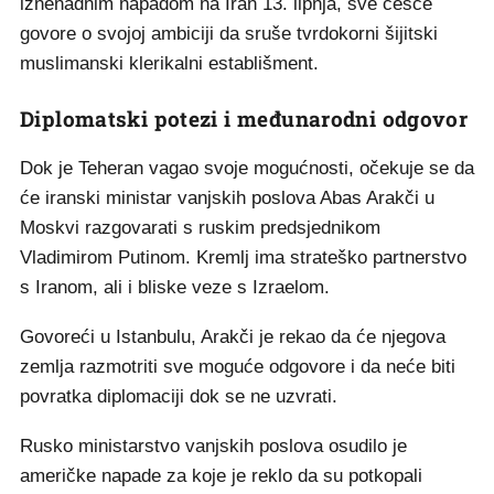
iznenadnim napadom na Iran 13. lipnja, sve češće
govore o svojoj ambiciji da sruše tvrdokorni šijitski
muslimanski klerikalni establišment.
Diplomatski potezi i međunarodni odgovor
Dok je Teheran vagao svoje mogućnosti, očekuje se da
će iranski ministar vanjskih poslova Abas Arakči u
Moskvi razgovarati s ruskim predsjednikom
Vladimirom Putinom. Kremlj ima strateško partnerstvo
s Iranom, ali i bliske veze s Izraelom.
Govoreći u Istanbulu, Arakči je rekao da će njegova
zemlja razmotriti sve moguće odgovore i da neće biti
povratka diplomaciji dok se ne uzvrati.
Rusko ministarstvo vanjskih poslova osudilo je
američke napade za koje je reklo da su potkopali