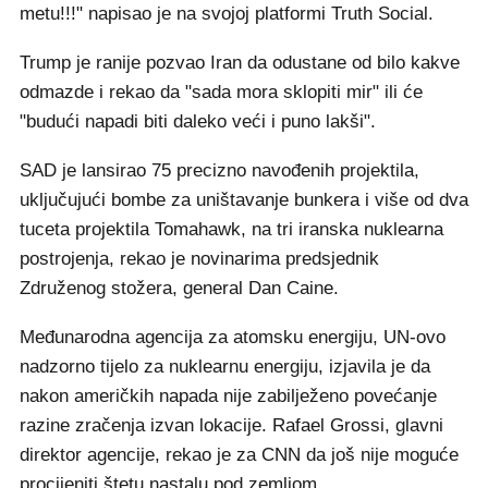
metu!!!" napisao je na svojoj platformi Truth Social.
Trump je ranije pozvao Iran da odustane od bilo kakve
odmazde i rekao da "sada mora sklopiti mir" ili će
"budući napadi biti daleko veći i puno lakši".
SAD je lansirao 75 precizno navođenih projektila,
uključujući bombe za uništavanje bunkera i više od dva
tuceta projektila Tomahawk, na tri iranska nuklearna
postrojenja, rekao je novinarima predsjednik
Združenog stožera, general Dan Caine.
Međunarodna agencija za atomsku energiju, UN-ovo
nadzorno tijelo za nuklearnu energiju, izjavila je da
nakon američkih napada nije zabilježeno povećanje
razine zračenja izvan lokacije. Rafael Grossi, glavni
direktor agencije, rekao je za CNN da još nije moguće
procijeniti štetu nastalu pod zemljom.