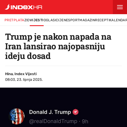
PRETPLATA
ZID
VIJESTI
OGLASI
CIJENE
SPORT
MAGAZIN
RECEPTI
KALENDA
Trump je nakon napada na
Iran lansirao najopasniju
ideju dosad
Hina, Index Vijesti
08:03, 23. lipnja 2025.