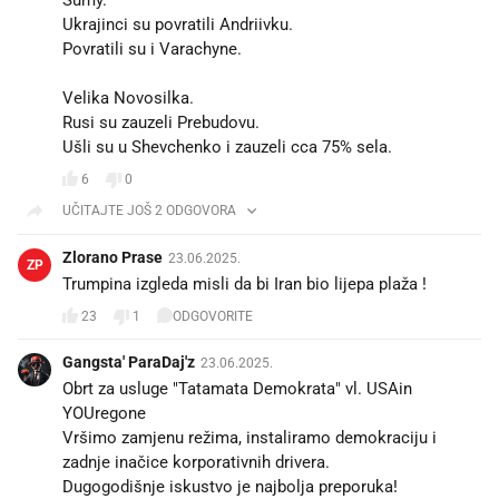
Ukrajinci su povratili Andriivku.
Povratili su i Varachyne.
Velika Novosilka.
Rusi su zauzeli Prebudovu.
Ušli su u Shevchenko i zauzeli cca 75% sela.
6
0
UČITAJTE JOŠ 2 ODGOVORA
Zlorano Prase
23.06.2025.
ZP
Trumpina izgleda misli da bi Iran bio lijepa plaža !
23
1
ODGOVORITE
Gangsta' ParaDaj'z
23.06.2025.
Obrt za usluge "Tatamata Demokrata" vl. USAin
YOUregone
Vršimo zamjenu režima, instaliramo demokraciju i
zadnje inačice korporativnih drivera.
Dugogodišnje iskustvo je najbolja preporuka!