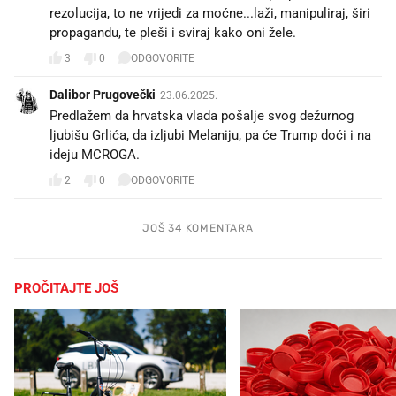
rezolucija, to ne vrijedi za moćne...laži, manipuliraj, širi
propagandu, te pleši i sviraj kako oni žele.
3
0
ODGOVORITE
Dalibor Prugovečki
23.06.2025.
Predlažem da hrvatska vlada pošalje svog dežurnog
ljubišu Grlića, da izljubi Melaniju, pa će Trump doći i na
ideju MCROGA.
2
0
ODGOVORITE
JOŠ 34 KOMENTARA
PROČITAJTE JOŠ