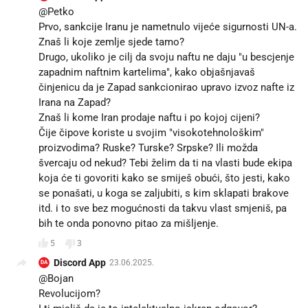
@Petko
Prvo, sankcije Iranu je nametnulo vijeće sigurnosti UN-a.
Znaš li koje zemlje sjede tamo?
Drugo, ukoliko je cilj da svoju naftu ne daju "u bescjenje
zapadnim naftnim kartelima", kako objašnjavaš
činjenicu da je Zapad sankcionirao upravo izvoz nafte iz
Irana na Zapad?
Znaš li kome Iran prodaje naftu i po kojoj cijeni?
Čije čipove koriste u svojim "visokotehnološkim"
proizvodima? Ruske? Turske? Srpske? Ili možda
švercaju od nekud? Tebi želim da ti na vlasti bude ekipa
koja će ti govoriti kako se smiješ obući, što jesti, kako
se ponašati, u koga se zaljubiti, s kim sklapati brakove
itd. i to sve bez mogućnosti da takvu vlast smjeniš, pa
bih te onda ponovno pitao za mišljenje.
5
3
Discord App
23.06.2025.
DA
@Bojan
Revolucijom?