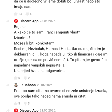
da će u dogledno vrijeme dobiti bolju vlast nego što
imaju sad.
13
4
Discord App
23.06.2025.
DA
Bojane
A kako će to sami Iranci smjeniti vlast?
Izborima?
Možeš li biti konkretan?
Reci mi, Hezbolah, Hamas i Huti... tko su oni, što im je
deklarirani cilj , koga napadaju i tko ih financira i daje im
oružje (bez da se praviš nemušt). To pitam jer govoriš o
napadima vanjskih neprijatelja
Unaprijed hvala na odgovorima.
5
2
IR Baboon
23.06.2025.
Prestao sam citat na ovome di ne zele unistenje Izraela,
sve poslje tako neceg nema smisla ni citat
5
3
Discord App
23.06.2025.
DA