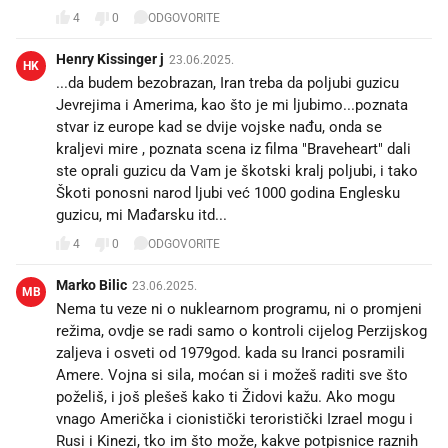
4
0
ODGOVORITE
Henry Kissinger j
23.06.2025.
HK
...da budem bezobrazan, Iran treba da poljubi guzicu
Jevrejima i Amerima, kao što je mi ljubimo...poznata
stvar iz europe kad se dvije vojske nađu, onda se
kraljevi mire , poznata scena iz filma "Braveheart" dali
ste oprali guzicu da Vam je škotski kralj poljubi, i tako
Škoti ponosni narod ljubi već 1000 godina Englesku
guzicu, mi Mađarsku itd...
4
0
ODGOVORITE
Marko Bilic
23.06.2025.
MB
Nema tu veze ni o nuklearnom programu, ni o promjeni
režima, ovdje se radi samo o kontroli cijelog Perzijskog
zaljeva i osveti od 1979god. kada su Iranci posramili
Amere. Vojna si sila, moćan si i možeš raditi sve što
poželiš, i još plešeš kako ti Židovi kažu. Ako mogu
vnago Američka i cionistički teroristički Izrael mogu i
Rusi i Kinezi, tko im što može, kakve potpisnice raznih