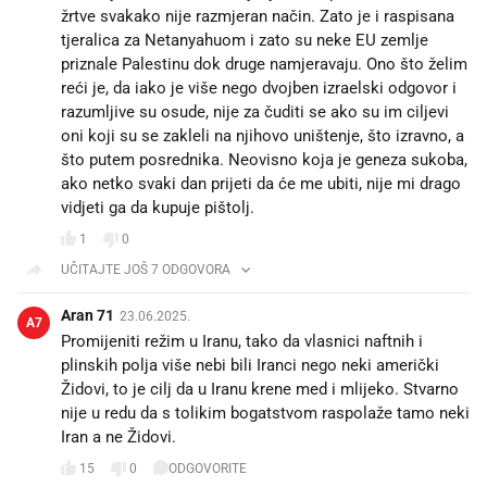
žrtve svakako nije razmjeran način. Zato je i raspisana
tjeralica za Netanyahuom i zato su neke EU zemlje
priznale Palestinu dok druge namjeravaju. Ono što želim
reći je, da iako je više nego dvojben izraelski odgovor i
razumljive su osude, nije za čuditi se ako su im ciljevi
oni koji su se zakleli na njihovo uništenje, što izravno, a
što putem posrednika. Neovisno koja je geneza sukoba,
ako netko svaki dan prijeti da će me ubiti, nije mi drago
vidjeti ga da kupuje pištolj.
1
0
UČITAJTE JOŠ 7 ODGOVORA
Aran 71
23.06.2025.
A7
Promijeniti režim u Iranu, tako da vlasnici naftnih i
plinskih polja više nebi bili Iranci nego neki američki
Židovi, to je cilj da u Iranu krene med i mlijeko. Stvarno
nije u redu da s tolikim bogatstvom raspolaže tamo neki
Iran a ne Židovi.
15
0
ODGOVORITE