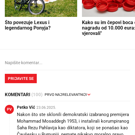
Što povezuje Lexus i
Kako su im čepovi boca d
legendarnog Ponyja?
nagradu od 10.000 eura
vjerovali"
PRIJAVITE SE
KOMENTARI
(100)
Petko Vić
23.06.2025.
PV
Nakon što ste sklonili demokratski izabranog premijera
Mohammad Mosaddegh 1953, i instalirali korumpiranog
Šaha Rezu Pahlavija kao diktatora, koji se ponašao kao
Čaušesku u Rumuniji, nemate nikakvo moralno pravo