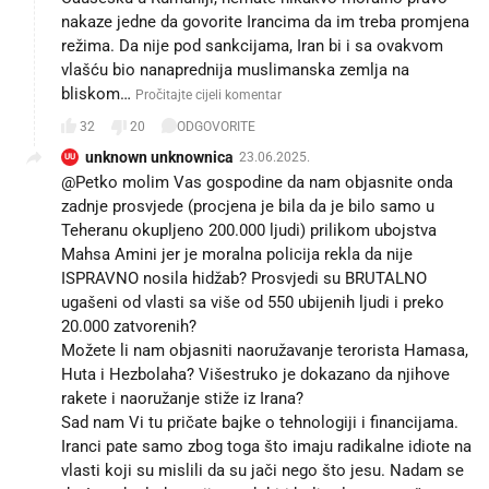
nakaze jedne da govorite Irancima da im treba promjena
režima. Da nije pod sankcijama, Iran bi i sa ovakvom
vlašću bio nanaprednija muslimanska zemlja na
bliskom…
Pročitajte cijeli komentar
32
20
ODGOVORITE
unknown unknownica
23.06.2025.
UU
@Petko molim Vas gospodine da nam objasnite onda
zadnje prosvjede (procjena je bila da je bilo samo u
Teheranu okupljeno 200.000 ljudi) prilikom ubojstva
Mahsa Amini jer je moralna policija rekla da nije
ISPRAVNO nosila hidžab? Prosvjedi su BRUTALNO
ugašeni od vlasti sa više od 550 ubijenih ljudi i preko
20.000 zatvorenih?
Možete li nam objasniti naoružavanje terorista Hamasa,
Huta i Hezbolaha? Višestruko je dokazano da njihove
rakete i naoružanje stiže iz Irana?
Sad nam Vi tu pričate bajke o tehnologiji i financijama.
Iranci pate samo zbog toga što imaju radikalne idiote na
vlasti koji su mislili da su jači nego što jesu. Nadam se