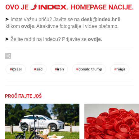
Imate važnu priču? Javite se na
desk@index.hr
ili
klikom
ovdje
. Atraktivne fotografije i videe plaćamo.
Želite raditi na Indexu? Prijavite se
ovdje
.
#
izrael
#
sad
#
iran
#
donald trump
#
miga
PROČITAJTE JOŠ