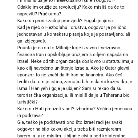
I ti misliš da je to intelektualno iskren odgovor?
Odakle im oružje za revoluciju? Kako misliš da će to
napraviti? Praćkama?
Kako su prošli zadnji prosvjedi? Pogubljenjima.
Kad je riječ o Hezbolahu i društvu, odgovor je prilično
jednostavan u kontekstu pitanja koje je postavljeno, ali
ga izbjegavaš.
Poanta je da su to Milicije koje izravno i neizravno
financira Iran i opskrbljuje oružjem s ciljem napada na
Izrael. Neke od tih organizacija doslovno u statutu imaju
kao cilj navedeno uništenje Izraela. Ako je Qatar glavni
sponzor, to ne znači da ih Iran ne financira. Ako ćeš
tvrditi da to nije istina, zamolio bih te da mi kažeš tko je
Ismail Haniyeh i gdje je ubijen? Sam si rekao da su
teroristička organizacija. Ili misliš da je u Teheranu bio
turistički?
Kako su Huti preuzeli vlast? Izborima? Većina jemenaca
ih podržava?
Gle, teško je podržavati ono što Izrael radi jer svaki
odgovor na bilo kakvu akciju treba biti razmjeranm
barem ja tako mislim. Ubijanje civila pod kolateralne