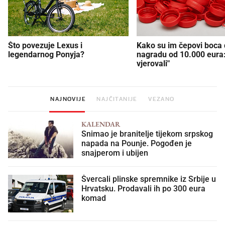
Što povezuje Lexus i
Kako su im čepovi boca d
legendarnog Ponyja?
nagradu od 10.000 eura
vjerovali"
NAJNOVIJE
NAJČITANIJE
VEZANO
KALENDAR
Snimao je branitelje tijekom srpskog
napada na Pounje. Pogođen je
snajperom i ubijen
Švercali plinske spremnike iz Srbije u
Hrvatsku. Prodavali ih po 300 eura
komad