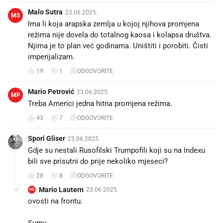
Malo Sutra
23.06.2025.
MS
Ima li koja arapska zemlja u kojoj njihova promjena
režima nije dovela do totalnog kaosa i kolapsa društva.
Njima je to plan već godinama. Uništiti i porobiti. Čisti
imperijalizam.
19
1
ODGOVORITE
Mario Petrović
23.06.2025.
MP
Treba Americi jedna hitna promjena režima.
43
7
ODGOVORITE
Spori Gliser
23.06.2025.
Gdje su nestali Rusofilski Trumpofili koji su na Indexu
bili sve prisutni do prije nekoliko mjeseci?
28
8
ODGOVORITE
Mario Lautern
23.06.2025.
ML
ovosti na frontu.
Sumy.