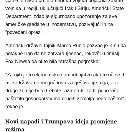
Caine je rekao da je američka vojska pojačala zaštitu
vojnika u regiji, uključujući Irak i Siriju. Američki State
Department izdao je sigurnosno upozorenje za sve
američke građane u inozemstvu, pozivajući ih na
"povećani oprez".
Američki državni tajnik Marco Rubio pozvao je Kinu da
potakne Iran da ne zatvara tjesnac, rekavši u emisiji
Fox Newsa da bi to bila "strašna pogreška".
"Za njih je to ekonomsko samoubojstvo ako to učine. I
mi zadržavamo mogućnosti za rješavanje toga, ali i
druge zemlje bi to trebale razmotriti. To bi puno više
naštetilo gospodarstvima drugih zemalja nego našem",
rekao je.
Novi napadi i Trumpova ideja promjene
režima