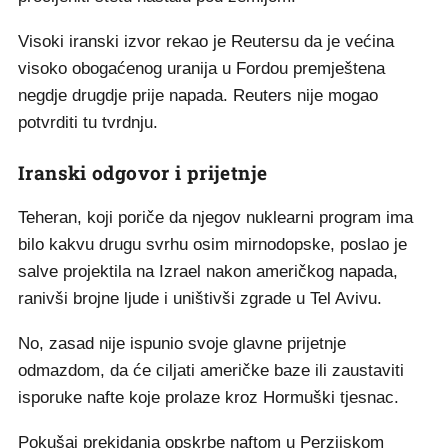
Visoki iranski izvor rekao je Reutersu da je većina
visoko obogaćenog uranija u Fordou premještena
negdje drugdje prije napada. Reuters nije mogao
potvrditi tu tvrdnju.
Iranski odgovor i prijetnje
Teheran, koji poriče da njegov nuklearni program ima
bilo kakvu drugu svrhu osim mirnodopske, poslao je
salve projektila na Izrael nakon američkog napada,
ranivši brojne ljude i uništivši zgrade u Tel Avivu.
No, zasad nije ispunio svoje glavne prijetnje
odmazdom, da će ciljati američke baze ili zaustaviti
isporuke nafte koje prolaze kroz Hormuški tjesnac.
Pokušaj prekidanja opskrbe naftom u Perzijskom