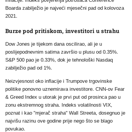
inflacije. Indeks povjerenja potrošača Conference
Boarda zabilježio je najveći mjesečni pad od kolovoza
2021.
Burze pod pritiskom, investitori u strahu
Dow Jones je tijekom dana oscilirao, ali je u
poslijepodnevnim satima završio u plusu od 0.35%.
S&P 500 pao je 0.33%, dok je tehnološki Nasdaq
zabilježio pad od 1%.
Neizvjesnost oko inflacije i Trumpove trgovinske
politike ponovno uznemirava investitore. CNN-ov Fear
& Greed Index u utorak je prvi put od prosinca pao u
zonu ekstremnog straha. Indeks volatilnosti VIX,
poznat i kao "mjerač straha" Wall Streeta, dosegnuo je
najvišu razinu ove godine prije nego što se blago
povukao.