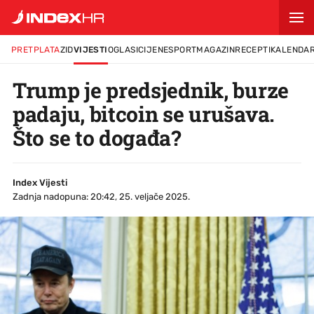
PRETPLATA
ZID
VIJESTI
OGLASI
CIJENE
SPORT
MAGAZIN
RECEPTI
KALENDA
Trump je predsjednik, burze
padaju, bitcoin se urušava.
Što se to događa?
Index Vijesti
Zadnja nadopuna: 20:42, 25. veljače 2025.