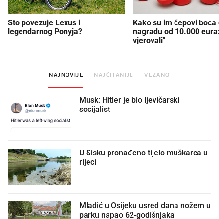
Što povezuje Lexus i
Kako su im čepovi boca d
legendarnog Ponyja?
nagradu od 10.000 eura
vjerovali"
NAJNOVIJE
NAJČITANIJE
VEZANO
Musk: Hitler je bio ljevičarski
socijalist
U Sisku pronađeno tijelo muškarca u
rijeci
Mladić u Osijeku usred dana nožem u
parku napao 62-godišnjaka