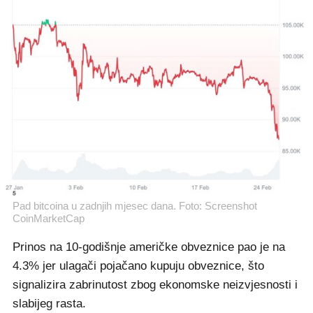
Pad bitcoina u zadnjih mjesec dana. Foto: Screenshot
CoinMarketCap
Prinos na 10-godišnje američke obveznice pao je na
4.3% jer ulagači pojačano kupuju obveznice, što
signalizira zabrinutost zbog ekonomske neizvjesnosti i
slabijeg rasta.