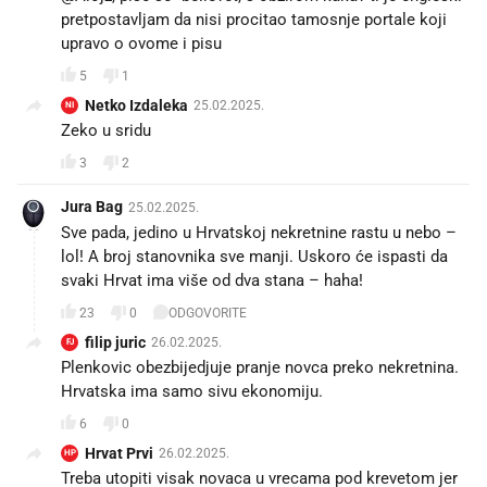
pretpostavljam da nisi procitao tamosnje portale koji
upravo o ovome i pisu
5
1
Netko Izdaleka
25.02.2025.
NI
Zeko u sridu
3
2
Jura Bag
25.02.2025.
Sve pada, jedino u Hrvatskoj nekretnine rastu u nebo –
lol! A broj stanovnika sve manji. Uskoro će ispasti da
svaki Hrvat ima više od dva stana – haha!
23
0
ODGOVORITE
filip juric
26.02.2025.
FJ
Plenkovic obezbijedjuje pranje novca preko nekretnina.
Hrvatska ima samo sivu ekonomiju.
6
0
Hrvat Prvi
26.02.2025.
HP
Treba utopiti visak novaca u vrecama pod krevetom jer