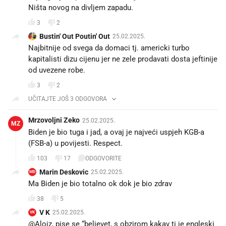
Ništa novog na divljem zapadu.
3
2
Bustin' Out Poutin' Out
25.02.2025.
Najbitnije od svega da domaci tj. americki turbo
kapitalisti dizu cijenu jer ne zele prodavati dosta jeftinije
od uvezene robe.
3
2
UČITAJTE JOŠ 3 ODGOVORA
Mrzovoljni Zeko
25.02.2025.
MZ
Biden je bio tuga i jad, a ovaj je najveći uspjeh KGB-a
(FSB-a) u povijesti. Respect.
103
17
ODGOVORITE
Marin Deskovic
25.02.2025.
MD
Ma Biden je bio totalno ok dok je bio zdrav
38
5
V K
25.02.2025.
VK
@Alojz, pise se “believet, s obzirom kakav ti je engleski