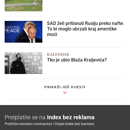
SAD želi pritisnuti Rusiju preko nafte.
To bi moglo ubrzati kraj američke
moći
KALENDAR
Tko je ubio Blaža Kraljevića?
PRIKAŽI JOŠ VIJESTI
Pretplatite se na
Index bez reklama
Podržite neovisno novinarstvo i čitajte Index bez bannera.