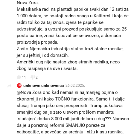
Nova Zora,
Meksikanka radi na plantaži paprike svaki dan 12 sati za
1.000 dolara, ne postoji radna snaga u Kaliforniji koja će
raditi toliko za taj iznos, cjena te paprike se
udvostručuje, a uvozni prozvod poskupljuje samo za 25
posto carine, znači kupovat će se uvozno, a domaća
proizvodnja propada.
Zašto Njemačka industrija stalno traži stalne radnike,
jer su jeftiniji od domaćih.
Američki dug nije nastao zbog stranih radnika, nego
zbog rasipanja na sve i svašta.
11
2
unknown unknownica
26.02.2025.
UU
@Nova Zora ono kad nemaš ni najmanjeg pojma o
ekonomijji ni kako TOČNO funkcionira. Samo ti i dalje
slušaj Trumpa jako ćeš prosperirati. Trump pokušava
smanjiti dug pa je zato u svom prošlom mandatu
"slučajno" dodao 8.000 milijardi dolara u dug??? Naravno
da je u poreznoj reformi SMANJIO poreze za
najbogatije, a povećao za srednju i nižu klasu radnika.