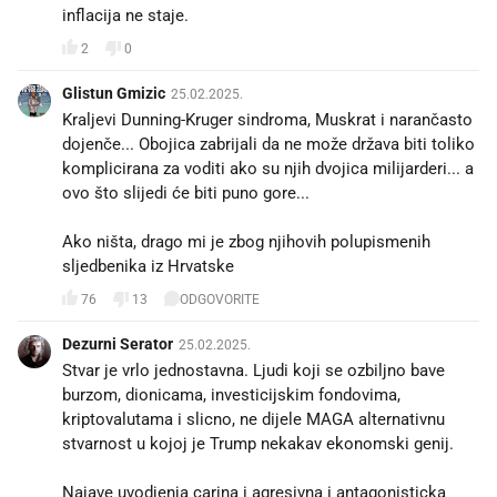
inflacija ne staje.
2
0
Glistun Gmizic
25.02.2025.
Kraljevi Dunning-Kruger sindroma, Muskrat i narančasto
dojenče... Obojica zabrijali da ne može država biti toliko
komplicirana za voditi ako su njih dvojica milijarderi... a
ovo što slijedi će biti puno gore...
Ako ništa, drago mi je zbog njihovih polupismenih
sljedbenika iz Hrvatske
76
13
ODGOVORITE
Dezurni Serator
25.02.2025.
Stvar je vrlo jednostavna. Ljudi koji se ozbiljno bave
burzom, dionicama, investicijskim fondovima,
kriptovalutama i slicno, ne dijele MAGA alternativnu
stvarnost u kojoj je Trump nekakav ekonomski genij.
Najave uvodjenja carina i agresivna i antagonisticka