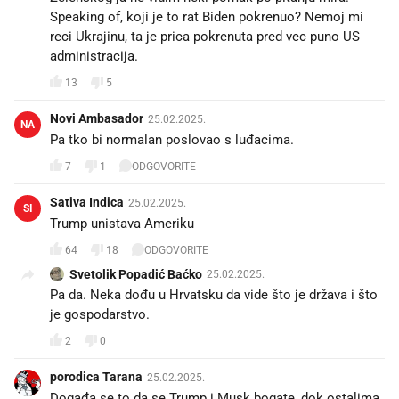
Speaking of, koji je to rat Biden pokrenuo? Nemoj mi
reci Ukrajinu, ta je prica pokrenuta pred vec puno US
administracija.
13
5
Novi Ambasador
25.02.2025.
NA
Pa tko bi normalan poslovao s luđacima.
7
1
ODGOVORITE
Sativa Indica
25.02.2025.
SI
Trump unistava Ameriku
64
18
ODGOVORITE
Svetolik Popadić Baćko
25.02.2025.
Pa da. Neka dođu u Hrvatsku da vide što je država i što
je gospodarstvo.
2
0
porodica Tarana
25.02.2025.
Događa se to da se Trump i Musk bogate, dok ostalima