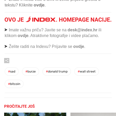
tekstu? Kliknite
ovdje
.
Imate važnu priču? Javite se na
desk@index.hr
ili
klikom
ovdje
. Atraktivne fotografije i videe plaćamo.
Želite raditi na Indexu? Prijavite se
ovdje
.
#
sad
#
burze
#
donald trump
#
wall street
#
bitcoin
PROČITAJTE JOŠ