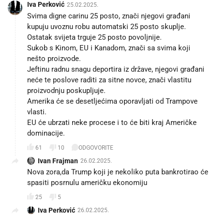
Iva Perković
25.02.2025.
Svima digne carinu 25 posto, znači njegovi građani
kupuju uvoznu robu automatski 25 posto skuplje.
Ostatak svijeta trguje 25 posto povoljnije.
Sukob s Kinom, EU i Kanadom, znači sa svima koji
nešto proizvode.
Jeftinu radnu snagu deportira iz države, njegovi građani
neće te poslove raditi za sitne novce, znači vlastitu
proizvodnju poskupljuje.
Amerika će se desetljećima oporavljati od Trampove
vlasti.
EU će ubrzati neke procese i to će biti kraj Američke
dominacije.
61
10
ODGOVORITE
Ivan Frajman
26.02.2025.
Nova zora,da Trump koji je nekoliko puta bankrotirao će
spasiti posrnulu američku ekonomiju🤣😂🤣😂
25
5
Iva Perković
26.02.2025.