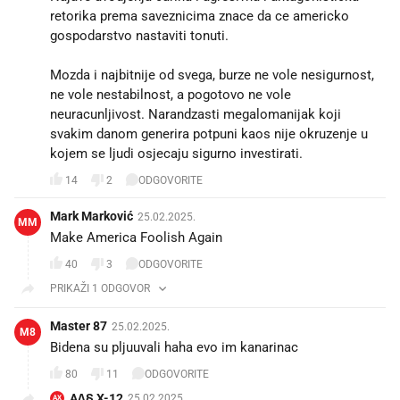
retorika prema saveznicima znace da ce americko
gospodarstvo nastaviti tonuti.
Mozda i najbitnije od svega, burze ne vole nesigurnost,
ne vole nestabilnost, a pogotovo ne vole
neuracunljivost. Narandzasti megalomanijak koji
svakim danom generira potpuni kaos nije okruzenje u
kojem se ljudi osjecaju sigurno investirati.
14
2
ODGOVORITE
Mark Marković
25.02.2025.
MM
Make America Foolish Again
40
3
ODGOVORITE
PRIKAŽI 1 ODGOVOR
Master 87
25.02.2025.
M8
Bidena su pljuuvali haha evo im kanarinac
80
11
ODGOVORITE
A∆§ X-12
25.02.2025.
AX