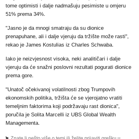
tome optimisti i dalje nadmašuju pesimiste u omjeru
51% prema 34%.
"Jasno je da mnogi smatraju da su dionice
prenapuhane, ali i dalje vjeruju da tržište može rasti",
rekao je James Kostulias iz Charles Schwaba.
Iako je neizvjesnost visoka, neki analitičari i dalje
vjeruju da će snažni poslovni rezultati pogurati dionice
prema gore.
"Unatoč očekivanoj volatilnosti zbog Trumpovih
ekonomskih politika, tržišta će se vjerojatno vratiti
temeljnim faktorima koji podržavaju rast dionica",
poručila je Solita Marcelli iz UBS Global Wealth
Managementa.
Znate li nešto više o temi ili želite prijaviti grešku u