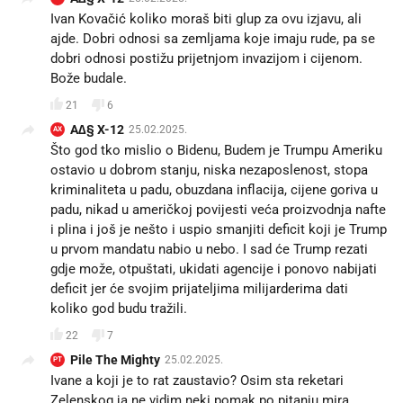
Ivan Kovačić koliko moraš biti glup za ovu izjavu, ali
ajde. Dobri odnosi sa zemljama koje imaju rude, pa se
dobri odnosi postižu prijetnjom invazijom i cijenom.
Bože budale.
21
6
A∆§ X-12
25.02.2025.
AX
Što god tko mislio o Bidenu, Budem je Trumpu Ameriku
ostavio u dobrom stanju, niska nezaposlenost, stopa
kriminaliteta u padu, obuzdana inflacija, cijene goriva u
padu, nikad u američkoj povijesti veća proizvodnja nafte
i plina i još je nešto i uspio smanjiti deficit koji je Trump
u prvom mandatu nabio u nebo. I sad će Trump rezati
gdje može, otpuštati, ukidati agencije i ponovo nabijati
deficit jer će svojim prijateljima milijarderima dati
koliko god budu tražili.
22
7
Pile The Mighty
25.02.2025.
PT
Ivane a koji je to rat zaustavio? Osim sta reketari
Zelenskog ja ne vidim neki pomak po pitanju mira.