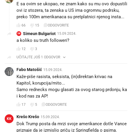
E sa ovim se ukopao, ne znam kako su mu ovo dopustili
ovi iz stozera, ta zenska u US ima ogromnu podrsku,
preko 100m amerikanaca su pretplatnici njenog insta...
66
15
ODGOVORITE
Simeun Bulgariot
15.09.2024.
SB
a koliko su truth followeri?
12
3
UČITAJTE JOŠ 1 ODGOVOR
Fabo Matošić
15.09.2024.
Kaže-piše rasista, seksista, (in)direktan krivac na
Kapitol, korupcija/mito...
Samo rednecks mogu glasati za ovog starog prdonju, ka
i kod nas za AP!
17
5
ODGOVORITE
Krešo Krešo
15.09.2024.
KK
Dok Trump posta da mrzi svoje amerikance dotle Vance
priznaje da je izmislio priču iz Springfielda o psima.