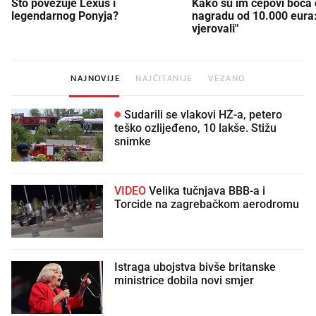
Što povezuje Lexus i
Kako su im čepovi boca d
legendarnog Ponyja?
nagradu od 10.000 eura
vjerovali"
NAJNOVIJE
NAJČITANIJE
VEZANO
Sudarili se vlakovi HŽ-a, petero
teško ozlijeđeno, 10 lakše. Stižu
snimke
VIDEO
Velika tučnjava BBB-a i
Torcide na zagrebačkom aerodromu
Istraga ubojstva bivše britanske
ministrice dobila novi smjer