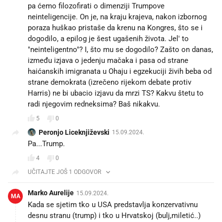
pa ćemo filozofirati o dimenziji Trumpove
neinteligencije. On je, na kraju krajeva, nakon izbornog
poraza huškao pristaše da krenu na Kongres, što se i
dogodilo, a epilog je šest ugašenih života. Jel' to
"neinteligentno"? I, što mu se dogodilo? Zašto on danas,
između izjava o jedenju mačaka i pasa od strane
haićanskih imigranata u Ohaju i egzekuciji živih beba od
strane demokrata (izrečeno rijekom debate protiv
Harris) ne bi ubacio izjavu da mrzi TS? Kakvu štetu to
radi njegovim redneksima? Baš nikakvu.
5
0
Peronjo Liceknjiževski
15.09.2024.
Pa...Trump.
4
0
UČITAJTE JOŠ 1 ODGOVOR
Marko Aurelije
15.09.2024.
MA
Kada se sjetim tko u USA predstavlja konzervativnu
desnu stranu (trump) i tko u Hrvatskoj (bulj,miletić..)