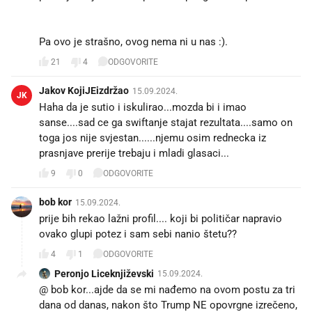
Pa ovo je strašno, ovog nema ni u nas :).
21
4
ODGOVORITE
Jakov KojiJEizdržao
15.09.2024.
JK
Haha da je sutio i iskulirao...mozda bi i imao
sanse....sad ce ga swiftanje stajat rezultata....samo on
toga jos nije svjestan......njemu osim rednecka iz
prasnjave prerije trebaju i mladi glasaci...
9
0
ODGOVORITE
bob kor
15.09.2024.
prije bih rekao lažni profil.... koji bi političar napravio
ovako glupi potez i sam sebi nanio štetu??
4
1
ODGOVORITE
Peronjo Liceknjiževski
15.09.2024.
@ bob kor...ajde da se mi nađemo na ovom postu za tri
dana od danas, nakon što Trump NE opovrgne izrečeno,