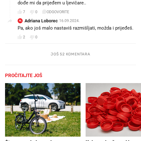
dođe mi da prijeđem u ljevičare..
7
0
ODGOVORITE
Adriana Loborec
16.09.2024.
AL
Pa, ako još malo nastaviš razmišljati, možda i prijeđeš.
2
0
JOŠ 52 KOMENTARA
PROČITAJTE JOŠ