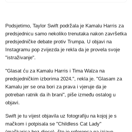
Podsjetimo, Taylor Swift podržala je Kamalu Harris za
predsjednicu samo nekoliko trenutaka nakon završetka
predsjedničke debate protiv Trumpa. U objavi na
Instagramu pop zvijezda je rekla da je provela svoje
"istraživanje".
"Glasat ću za Kamalu Harris i Tima Walza na
predsjedničkim izborima 2024.", rekla je. "Glasam za
Kamalu jer se ona bori za prava i vjeruje da je
potreban ratnik da ih brani", piše između ostalog u
objavi.
Swift je tu vijest objavila uz fotografiju na kojoj je s
mačkom i potpisala se "Childless Cat Lady"
(mačkarica bez djece), što je referenca na izjave