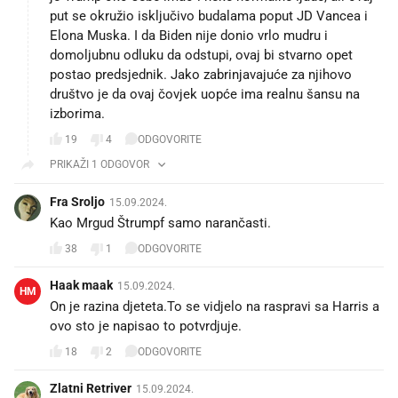
put se okružio isključivo budalama poput JD Vancea i
Elona Muska. I da Biden nije donio vrlo mudru i
domoljubnu odluku da odstupi, ovaj bi stvarno opet
postao predsjednik. Jako zabrinjavajuće za njihovo
društvo je da ovaj čovjek uopće ima realnu šansu na
izborima.
19
4
ODGOVORITE
PRIKAŽI 1 ODGOVOR
Fra Sroljo
15.09.2024.
Kao Mrgud Štrumpf samo narančasti.
38
1
ODGOVORITE
Haak maak
15.09.2024.
HM
On je razina djeteta.To se vidjelo na raspravi sa Harris a
ovo sto je napisao to potvrdjuje.
18
2
ODGOVORITE
Zlatni Retriver
15.09.2024.