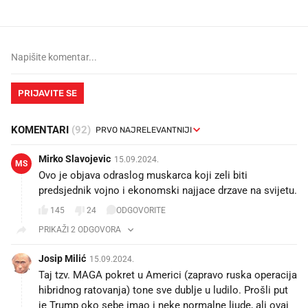
PRIJAVITE SE
KOMENTARI
(92)
Mirko Slavojevic
15.09.2024.
MS
Ovo je objava odraslog muskarca koji zeli biti
predsjednik vojno i ekonomski najjace drzave na svijetu.
145
24
ODGOVORITE
PRIKAŽI 2 ODGOVORA
Josip Milić
15.09.2024.
Taj tzv. MAGA pokret u Americi (zapravo ruska operacija
hibridnog ratovanja) tone sve dublje u ludilo. Prošli put
je Trump oko sebe imao i neke normalne ljude, ali ovaj