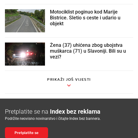
Motociklist poginuo kod Marije
Bistrice. Sletio s ceste i udario u
objekt
Žena (37) uhićena zbog ubojstva
muškarca (71) u Slavoniji. Bili su u
vezi?
PRIKAŽI JOŠ VIJESTI
Pretplatite se na
Index bez reklama
Podržite neovisno novinarstvo i čitajte Index bez bannera.
Pretplatite se