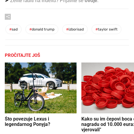
Želite raditi na Indexu? Prijavite se
ovdje
.
#
sad
#
donald trump
#
izborisad
#
taylor swift
PROČITAJTE JOŠ
Što povezuje Lexus i
Kako su im čepovi boca d
legendarnog Ponyja?
nagradu od 10.000 eura
vjerovali"