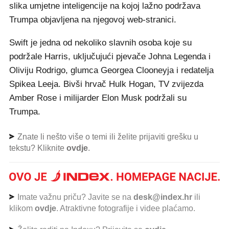
slika umjetne inteligencije na kojoj lažno podržava
Trumpa objavljena na njegovoj web-stranici.
Swift je jedna od nekoliko slavnih osoba koje su
podržale Harris, uključujući pjevače Johna Legenda i
Oliviju Rodrigo, glumca Georgea Clooneyja i redatelja
Spikea Leeja. Bivši hrvač Hulk Hogan, TV zvijezda
Amber Rose i milijarder Elon Musk podržali su
Trumpa.
Znate li nešto više o temi ili želite prijaviti grešku u
tekstu? Kliknite
ovdje
.
Imate važnu priču? Javite se na
desk@index.hr
ili
klikom
ovdje
. Atraktivne fotografije i videe plaćamo.