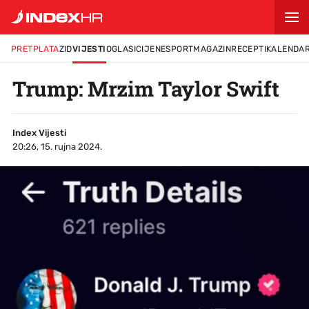
PRETPLATA
ZID
VIJESTI
OGLASI
CIJENE
SPORT
MAGAZIN
RECEPTI
KALENDA
Trump: Mrzim Taylor Swift
Index Vijesti
20:26, 15. rujna 2024.