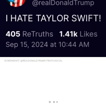
SCREENSHOT: @REALDONALDTRUMP/TRUTH SOCIAL