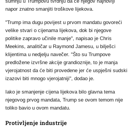
sumnju u Trumpovu tvrdnju da će njegov najnoviji
napor znatno smanjiti troškove lijekova.
"Trump ima dugu povijest u prvom mandatu govoreći
velike stvari o cijenama lijekova, dok bi njegove
politike zapravo učinile manje", napisao je Chris
Meekins, analitičar u Raymond Jamesu, u bilješci
klijentima u nedjelju navečer. "Što su Trumpove
predložene izvršne akcije grandioznije, to je manja
vjerojatnost da će biti provedene jer će uspješni sudski
izazovi biti mnogo vjerojatniji", dodao je.
Iako je smanjenje cijena lijekova bilo glavna tema
njegovog prvog mandata, Trump se ovom temom nije
toliko bavio u ovom mandatu.
Protivljenje industrije