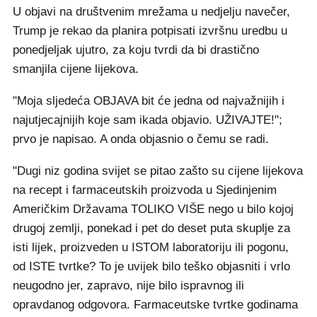
U objavi na društvenim mrežama u nedjelju navečer,
Trump je rekao da planira potpisati izvršnu uredbu u
ponedjeljak ujutro, za koju tvrdi da bi drastično
smanjila cijene lijekova.
"Moja sljedeća OBJAVA bit će jedna od najvažnijih i
najutjecajnijih koje sam ikada objavio. UŽIVAJTE!";
prvo je napisao. A onda objasnio o čemu se radi.
"Dugi niz godina svijet se pitao zašto su cijene lijekova
na recept i farmaceutskih proizvoda u Sjedinjenim
Američkim Državama TOLIKO VIŠE nego u bilo kojoj
drugoj zemlji, ponekad i pet do deset puta skuplje za
isti lijek, proizveden u ISTOM laboratoriju ili pogonu,
od ISTE tvrtke? To je uvijek bilo teško objasniti i vrlo
neugodno jer, zapravo, nije bilo ispravnog ili
opravdanog odgovora. Farmaceutske tvrtke godinama