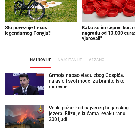
Što povezuje Lexus i
Kako su im čepovi boca d
legendarnog Ponyja?
nagradu od 10.000 eura
vjerovali"
NAJNOVIJE
NAJČITANIJE
VEZANO
Grmoja napao vladu zbog Gospića,
najavio i svoj model za braniteljske
mirovine
Veliki požar kod najvećeg talijanskog
jezera. Blizu je kućama, evakuirano
200 ljudi