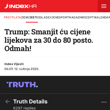
PRETPLATA
ZID
VIJESTI
OGLASI
CIJENE
SPORT
MAGAZIN
RECEPTI
KALENDA
Trump: Smanjit ću cijene
lijekova za 30 do 80 posto.
Odmah!
Index Vijesti
06:29, 12. svibnja 2025.