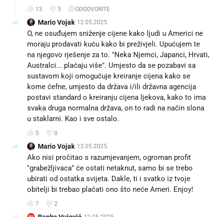
13
5
ODGOVORITE
Mario Vojak
12.05.2025.
O, ne osuđujem sniženje cijene kako ljudi u Americi ne
moraju prodavati kuću kako bi preživjeli. Upućujem te
na njegovo rješenje za to. "Neka Njemci, Japanci, Hrvati,
Australci... plaćaju više". Umjesto da se pozabavi sa
sustavom koji omogućuje kreiranje cijena kako se
kome ćefne, umjesto da država i/ili državna agencija
postavi standard o kreiranju cijena ljekova, kako to ima
svaka druga normalna država, on to radi na način slona
u staklarni. Kao i sve ostalo.
5
0
Mario Vojak
12.05.2025.
Ako nisi pročitao s razumjevanjem, ogroman profit
"grabežljivaca" će ostati netaknut, samo bi se trebo
ubirati od ostatka svijeta. Dakle, ti i svatko iz tvoje
obitelji bi trebao plaćati ono što neće Ameri. Enjoy!
7
2
RV