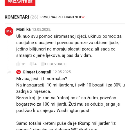
PRIJAVITE SE
KOMENTARI
(26)
Moni ka
12.05.2025.
MK
Ukinuo svu pomoc siromasnoj djeci, ukinuo pomoc za
socijalne slucajeve i povecao poreze za obicne ljude,
jedino bilijuneri ne moraju placati porez, ali sada ce
smanjiti cijene ljekova, aj bas da vidim.
16
4
ODGOVORITE
Ginger Longtail
12.05.2025.
GL
Mrvica, jesi li ti normalan?
Na inaoguraciji 10 milijardera, i svih 10 bogatiji za 30% u
zadnja 2 mjeseca.
Bezos koji je kao na "ratnoj nozi" sa žutim, povećao
bogatstvo za 100 milijardi. Žuti mu se odužio jer ga je
podržao kroz njegov Washington post.
Samo totalni kreteni puše da je tRump milijarder "iz
naroda", doduše sa zlatnom WC školjkom😉