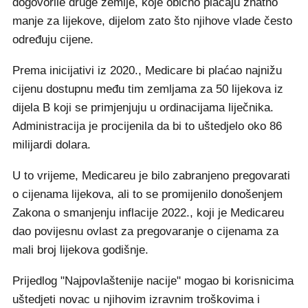
dogovorile druge zemlje, koje obično plaćaju znatno
manje za lijekove, dijelom zato što njihove vlade često
određuju cijene.
Prema inicijativi iz 2020., Medicare bi plaćao najnižu
cijenu dostupnu među tim zemljama za 50 lijekova iz
dijela B koji se primjenjuju u ordinacijama liječnika.
Administracija je procijenila da bi to uštedjelo oko 86
milijardi dolara.
U to vrijeme, Medicareu je bilo zabranjeno pregovarati
o cijenama lijekova, ali to se promijenilo donošenjem
Zakona o smanjenju inflacije 2022., koji je Medicareu
dao povijesnu ovlast za pregovaranje o cijenama za
mali broj lijekova godišnje.
Prijedlog "Najpovlaštenije nacije" mogao bi korisnicima
uštedjeti novac u njihovim izravnim troškovima i