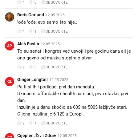
4
0
ODGOVORITE
Boris Garland
12.05.2025.
'oće 'oće, evo samo što nije..
4
1
ODGOVORITE
Aleš Pavlin
12.05.2025.
AP
To su senat i kongres već usvojili pre godinu dana ali je
ono govno od muska stopiralo stvar.
2
0
ODGOVORITE
Ginger Longtail
12.05.2025.
GL
Pa ti si ih i podigao, prvi dan mandata.
Ukinuo si affordable i health care act, prvu stavku, prvi
dan.
Inzulin je u danu skočio sa 60$ na 500$ lažljivče stari.
Cijena inzulina je 6-12$ u Europi.
2
1
ODGOVORITE
Cijeplen, Živ i Zdrav
12.05.2025.
CZ