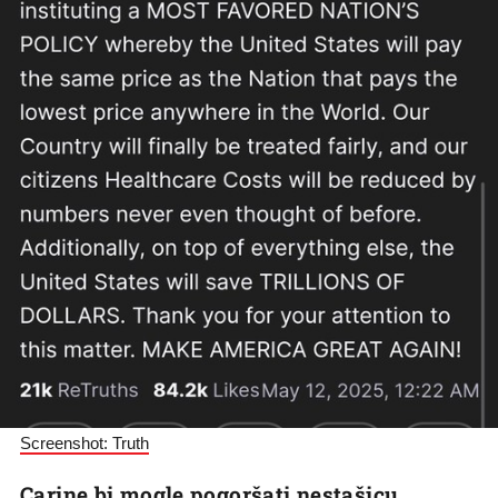
Screenshot: Truth
Carine bi mogle pogoršati nestašicu