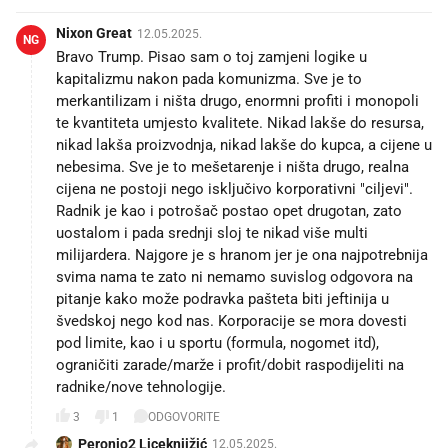
Nixon Great
12.05.2025.
NG
Bravo Trump. Pisao sam o toj zamjeni logike u
kapitalizmu nakon pada komunizma. Sve je to
merkantilizam i ništa drugo, enormni profiti i monopoli
te kvantiteta umjesto kvalitete. Nikad lakše do resursa,
nikad lakša proizvodnja, nikad lakše do kupca, a cijene u
nebesima. Sve je to mešetarenje i ništa drugo, realna
cijena ne postoji nego isključivo korporativni "ciljevi".
Radnik je kao i potrošač postao opet drugotan, zato
uostalom i pada srednji sloj te nikad više multi
milijardera. Najgore je s hranom jer je ona najpotrebnija
svima nama te zato ni nemamo suvislog odgovora na
pitanje kako može podravka pašteta biti jeftinija u
švedskoj nego kod nas. Korporacije se mora dovesti
pod limite, kao i u sportu (formula, nogomet itd),
ograničiti zarade/marže i profit/dobit raspodijeliti na
radnike/nove tehnologije.
3
1
ODGOVORITE
Peronjo2 Liceknjižić
12.05.2025.