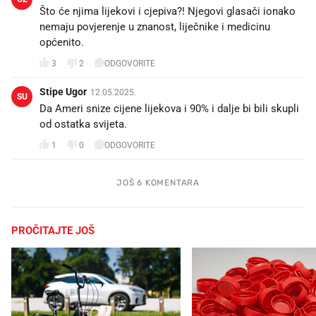
Što će njima lijekovi i cjepiva?! Njegovi glasači ionako
nemaju povjerenje u znanost, liječnike i medicinu
općenito.
3
2
ODGOVORITE
Stipe Ugor
12.05.2025.
SU
Da Ameri snize cijene lijekova i 90% i dalje bi bili skupli
od ostatka svijeta.
1
0
ODGOVORITE
JOŠ 6 KOMENTARA
PROČITAJTE JOŠ