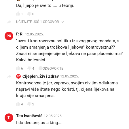
Da, lijepo je sve to .... u teoriji.
1
0
UČITAJTE JOŠ 1 ODGOVOR
P. R.
12.05.2025.
PR
"uvesti kontroverznu politiku iz svog prvog mandata, s
ciljem smanjenja troškova lijekova" kontroverznu??
Znaci ni smanjenje cijene ljekova ne pase placenicima?
Kakvi bolesnici
6
4
ODGOVORITE
Cijeplen, Živ i Zdrav
12.05.2025.
CZ
Kontroverzna je jer, zapravo, svojim divljim odlukama
napravi više štete nego koristi, tj. cijena lijekova na
kraju nije smanjena.
4
2
Teo Ivanišević
12.05.2025.
TI
I do declare, as a king.....