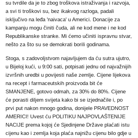
su tvrdile da je to zbog troškova istraživanja i razvoja,
a svi ti troškovi su, bez ikakvog razloga, padali
isključivo na leđa 'naivaca' u Americi. Donacije za
kampanju mogu činiti čuda, ali ne kod mene i ne kod
Republikanske stranke. Mi ćemo učiniti ispravnu stvar,
nešto za što su se demokrati borili godinama.
Stoga, s zadovoljstvom najavljujem da ću sutra ujutro,
u Bijeloj kući, u 9:00 sati, potpisati jednu od najvažnijih
izvršnih uredbi u povijesti naše zemlje. Cijene lijekova
na recept i farmaceutskih proizvoda bit će
SMANJENE, gotovo odmah, za 30% do 80%. Cijene
će porasti diljem svijeta kako bi se izjednačile i, po
prvi put nakon mnogo godina, donijele PRAVEDNOST
AMERICI! Uvest ću POLITIKU NAJPOVLAŠTENIJE
NACIJE prema kojoj će Sjedinjene Države plaćati istu
cijenu kao i zemlja koja plaća najnižu cijenu bilo gdje u