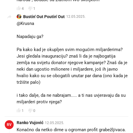
4
1
Bustin' Out Poutin' Out
12.05.2025.
@Krusna
Napadaju ga?
Pa kako kad je okupljen svim mogućim miljarderima?
Jesi gledala inauguraciju? znaš li da je najbogatija
zemlja na svijetu donator njegove kampanje? Znaš da je
neki dan ugostio milionere i miljardere, još ih javno
hvalio kako su se obogatili unutar par dana (ono kada je
tržište palo)
i tako dalje, da ne nabrajam..... a ti nas uvjeravaju da su
miljarderi protiv njega? 🤥
1
0
Ranko Vujović
12.05.2025.
RV
Konačno da netko dirne u ogroman profit grabežljivaca.