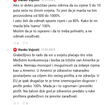
Ranko Vujović
12.05.2025.
Ako si dobro pročitao javno otkriva da su cijene 5 do 10
puta veće no širom svijeta. To jest da je marža na tim
proizvodima od 500 do 1000%.
I zato želi da odmah spuste cijeni i za 80%. Kako bi im
marža bila "samo" 100%.
Mislim da je to ispravni i da to treba pohvaliti, a ne
odmah osuđivati.
6
1
Ranko Vujović
12.05.2025.
RV
Grabežljivci bi rado da svi u svijetu plaćaju što više.
Međutim konkurencija i borba za tržište van Amerike je
velika. Nemaju monopol i mogućnosti za zidanje cijena
kao u Americi. U Americi je zdravstvo nakaradno
postavljeno sa ciljem što većeg profita, a ne zdravlja. U
EU je ipak drugačije te je time onemogućen dogovor i
profiti preko 100%. Mada je i to ogroman i preveliki
profit. Na žalost dok god je zdravstvo predato u ruke
profitera grabežlivci će previše zarađivati.
1
0