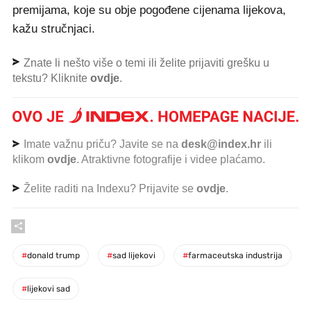
premijama, koje su obje pogođene cijenama lijekova,
kažu stručnjaci.
Znate li nešto više o temi ili želite prijaviti grešku u
tekstu? Kliknite
ovdje
.
Imate važnu priču? Javite se na
desk@index.hr
ili
klikom
ovdje
. Atraktivne fotografije i videe plaćamo.
Želite raditi na Indexu? Prijavite se
ovdje
.
#
donald trump
#
sad lijekovi
#
farmaceutska industrija
#
lijekovi sad