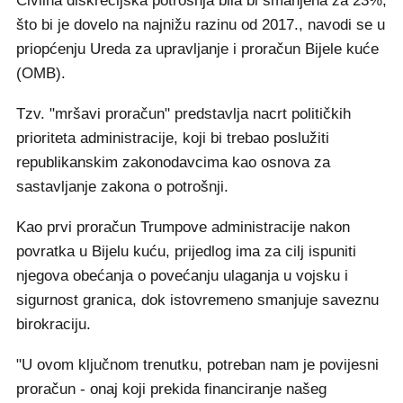
Civilna diskrecijska potrošnja bila bi smanjena za 23%,
što bi je dovelo na najnižu razinu od 2017., navodi se u
priopćenju Ureda za upravljanje i proračun Bijele kuće
(OMB).
Tzv. "mršavi proračun" predstavlja nacrt političkih
prioriteta administracije, koji bi trebao poslužiti
republikanskim zakonodavcima kao osnova za
sastavljanje zakona o potrošnji.
Kao prvi proračun Trumpove administracije nakon
povratka u Bijelu kuću, prijedlog ima za cilj ispuniti
njegova obećanja o povećanju ulaganja u vojsku i
sigurnost granica, dok istovremeno smanjuje saveznu
birokraciju.
"U ovom ključnom trenutku, potreban nam je povijesni
proračun - onaj koji prekida financiranje našeg