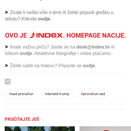
Znate li nešto više o temi ili želite prijaviti grešku u
tekstu? Kliknite
ovdje
.
Imate važnu priču? Javite se na
desk@index.hr
ili
klikom
ovdje
. Atraktivne fotografije i videe plaćamo.
Želite raditi na Indexu? Prijavite se
ovdje
.
#
sad proračun
#
donald trump
#
proračun sad
PROČITAJTE JOŠ