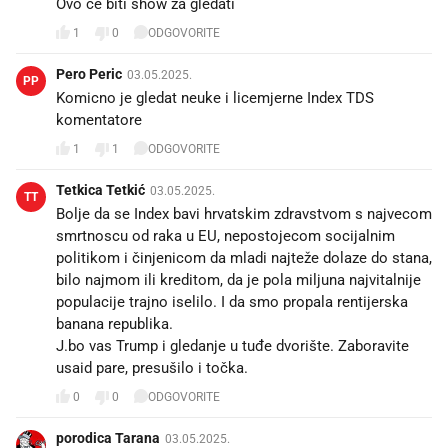
Ovo ce biti show za gledati 🍿
1
0
ODGOVORITE
Pero Peric
03.05.2025.
PP
Komicno je gledat neuke i licemjerne Index TDS
komentatore
1
1
ODGOVORITE
Tetkica Tetkić
03.05.2025.
TT
Bolje da se Index bavi hrvatskim zdravstvom s najvecom
smrtnoscu od raka u EU, nepostojecom socijalnim
politikom i činjenicom da mladi najteže dolaze do stana,
bilo najmom ili kreditom, da je pola miljuna najvitalnije
populacije trajno iselilo. I da smo propala rentijerska
banana republika.
J.bo vas Trump i gledanje u tuđe dvorište. Zaboravite
usaid pare, presušilo i točka.
0
0
ODGOVORITE
porodica Tarana
03.05.2025.