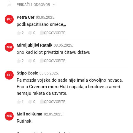
PRIKAŽI 1 ODGOVOR
Petra Cer
03.05.2025.
PC
podkapacitirano smeće,,,
2
0
ODGOVORITE
Miroljubljivi Ratnik
03.05.2025.
MR
ono kad idiot privatizira čitavu državu
2
0
ODGOVORITE
Stipo Cosic
03.05.2025.
SC
Pa mozda vojska do sada nije imala dovoljno novaca.
Eno u Crvenom moru Huti napadaju brodove a ameri
nemaju raketa da uzvrate.
1
0
ODGOVORITE
Mali od Kuma
02.05.2025.
MK
Rutinski 🤣