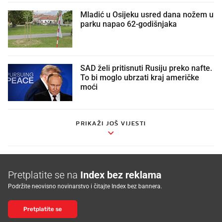
Mladić u Osijeku usred dana nožem u
parku napao 62-godišnjaka
SAD želi pritisnuti Rusiju preko nafte.
To bi moglo ubrzati kraj američke
moći
PRIKAŽI JOŠ VIJESTI
Pretplatite se na
Index bez reklama
Podržite neovisno novinarstvo i čitajte Index bez bannera.
Pretplatite se