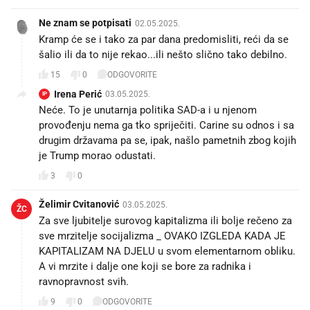
Ne znam se potpisati
02.05.2025.
Kramp će se i tako za par dana predomisliti, reći da se
šalio ili da to nije rekao...ili nešto slično tako debilno.
15
0
ODGOVORITE
Irena Perić
03.05.2025.
IP
Neće. To je unutarnja politika SAD-a i u njenom
provođenju nema ga tko spriječiti. Carine su odnos i sa
drugim državama pa se, ipak, našlo pametnih zbog kojih
je Trump morao odustati.
3
0
Želimir Cvitanović
03.05.2025.
ŽC
Za sve ljubitelje surovog kapitalizma ili bolje rečeno za
sve mrzitelje socijalizma _ OVAKO IZGLEDA KADA JE
KAPITALIZAM NA DJELU u svom elementarnom obliku.
A vi mrzite i dalje one koji se bore za radnika i
ravnopravnost svih.
9
0
ODGOVORITE