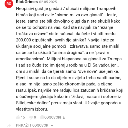
Rick Grimes
02.05.2025.
RG
Neopisivi gušt je gledati / slušati milijune Trumpovih
birača koji sad cvile "nismo mi za ovo glasali". Jeste,
jeste, samo ste bili dovoljno glupi da niste skužili kako
će se to odraziti na vas. Kad ste navijali za "rezanje
troškova države" niste računali da ćete i vi biti među
200.000 otpuštenih javnih djelatnika? Navijali ste za
ukidanje socijalne pomoći i zdravstva, samo ste mislili
da će se to ukidati "onima drugima", a ne "pravim
amerikancima". Milijuni hispanaca su glasali za Trumpa
i sad se čude što im tjeraju rodbinu u El Salvador, jer...
oni su mislili da će tjerati samo "ove nove" useljenike.
Pjenili su se na to da cijelom svijetu treba nabiti carine,
a sad im nije jasno zašto ekonomija pada, a cijene
rastu. Ipak, najviše me raduju lica zatucanih kršćana koji
s čuđenjem gledaju kako im "židovi, masoni i sotone iz
Silicijeske doline" preuzimaju vlast. Uživajte gospodo u
vlastitom izboru.
15
0
ODGOVORITE
PRIKAŽI 1 ODGOVOR