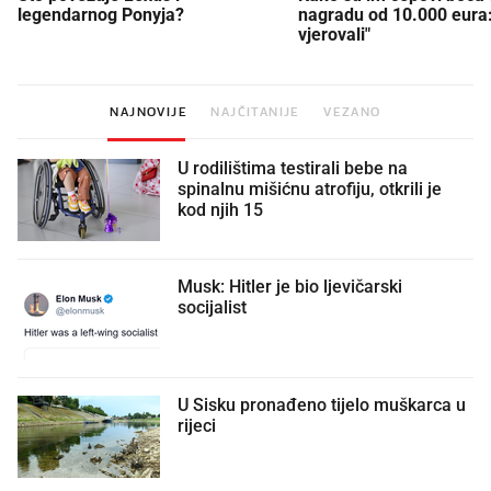
legendarnog Ponyja?
nagradu od 10.000 eura
vjerovali"
NAJNOVIJE
NAJČITANIJE
VEZANO
U rodilištima testirali bebe na
spinalnu mišićnu atrofiju, otkrili je
kod njih 15
Musk: Hitler je bio ljevičarski
socijalist
U Sisku pronađeno tijelo muškarca u
rijeci