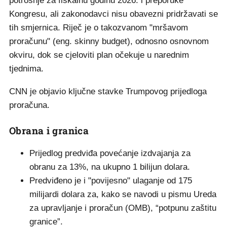
potrošnje za fiskalnu godinu 2026. i preporuke
Kongresu, ali zakonodavci nisu obavezni pridržavati se
tih smjernica. Riječ je o takozvanom "mršavom
proračunu" (eng. skinny budget), odnosno osnovnom
okviru, dok se cjeloviti plan očekuje u narednim
tjednima.
CNN je objavio ključne stavke Trumpovog prijedloga
proračuna.
Obrana i granica
Prijedlog predviđa povećanje izdvajanja za
obranu za 13%, na ukupno 1 bilijun dolara.
Predviđeno je i "povijesno" ulaganje od 175
milijardi dolara za, kako se navodi u pismu Ureda
za upravljanje i proračun (OMB), “potpunu zaštitu
granice”.