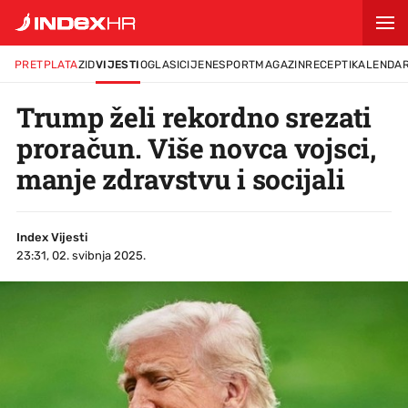
PRETPLATA
ZID
VIJESTI
OGLASI
CIJENE
SPORT
MAGAZIN
RECEPTI
KALENDA
Trump želi rekordno srezati
proračun. Više novca vojsci,
manje zdravstvu i socijali
Index Vijesti
23:31, 02. svibnja 2025.