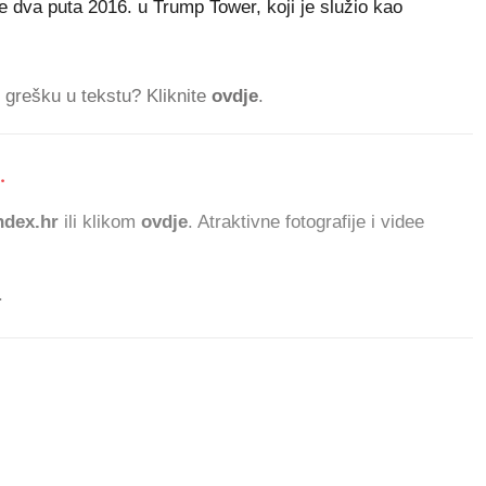
 dva puta 2016. u Trump Tower, koji je služio kao
ti grešku u tekstu? Kliknite
ovdje
.
.
dex.hr
ili klikom
ovdje
. Atraktivne fotografije i videe
.