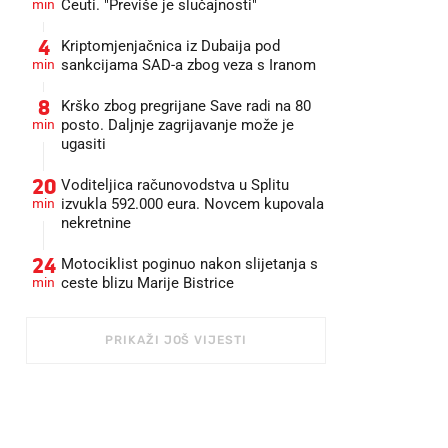
min
Ceuti. "Previše je slučajnosti"
4
Kriptomjenjačnica iz Dubaija pod
min
sankcijama SAD-a zbog veza s Iranom
8
Krško zbog pregrijane Save radi na 80
min
posto. Daljnje zagrijavanje može je
ugasiti
20
Voditeljica računovodstva u Splitu
min
izvukla 592.000 eura. Novcem kupovala
nekretnine
24
Motociklist poginuo nakon slijetanja s
min
ceste blizu Marije Bistrice
PRIKAŽI JOŠ VIJESTI