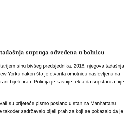
va tadašnja supruga odvedena u bolnicu
jstarijem sinu bivšeg predsjednika. 2018. njegova tadašnja
w Yorku nakon što je otvorila omotnicu naslovljenu na
ani bijeli prah. Policija je kasnije rekla da supstanca nije
živali su prijeteće pismo poslano u stan na Manhattanu
 također sadržavalo bijeli prah za koji se pokazalo da je