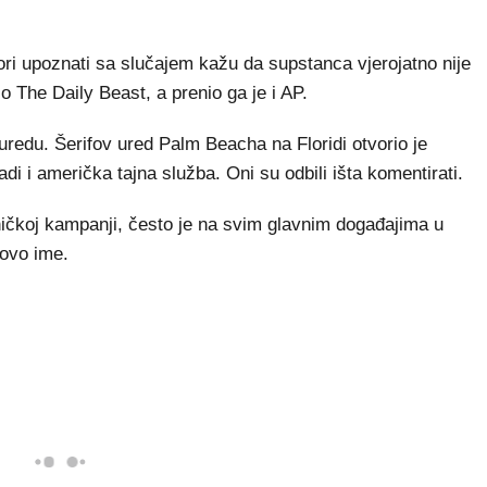
vori upoznati sa slučajem kažu da supstanca vjerojatno nije
io The Daily Beast, a prenio ga je i AP.
redu. Šerifov ured Palm Beacha na Floridi otvorio je
adi i američka tajna služba. Oni su odbili išta komentirati.
ničkoj kampanji, često je na svim glavnim događajima u
egovo ime.