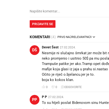
PRIJAVITE SE
KOMENTARI
(4)
PRVO NAJRELEVANTNIJI
Devet Šest
27.02.2024.
DŠ
Nesmije ni slučajno šmrkat jer može bit 
neko promjenio i usitnio 50$ pa mu posla.
Trampuše patike jer ako.Tramp opet dođe n
mafije koja glasi iz jaja u prahu si.nastao 
Očito je riječ o.bjelancu.jer je to.
boja ko kokos klan.
0
0
ODGOVORITE
P P
27.02.2024.
PP
To su htjeli poslat Bidenovom sinu Hunter