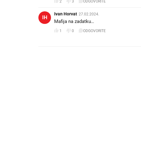
2
3
ODGOVORITE
Ivan Horvat
27.02.2024.
IH
Mafija na zadatku…
1
0
ODGOVORITE