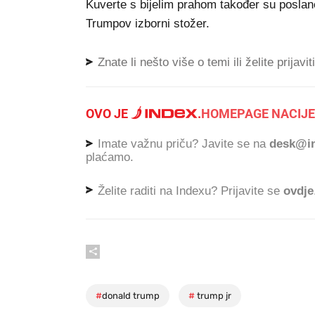
Kuverte s bijelim prahom također su poslane
Trumpov izborni stožer.
Znate li nešto više o temi ili želite prijavi
OVO JE
.
HOMEPAGE NACIJE
Imate važnu priču? Javite se na
desk@in
plaćamo.
Želite raditi na Indexu? Prijavite se
ovdje
#
donald trump
#
trump jr