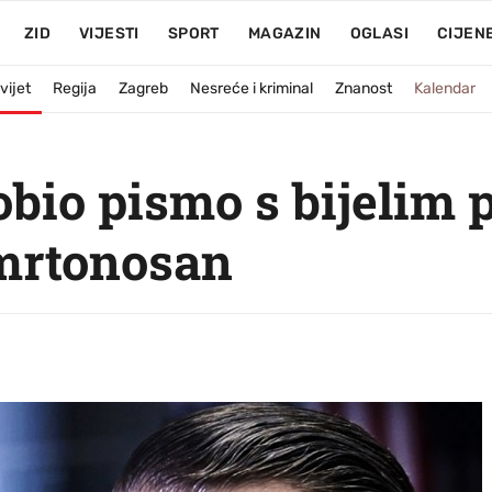
ZID
VIJESTI
SPORT
MAGAZIN
OGLASI
CIJEN
vijet
Regija
Zagreb
Nesreće i kriminal
Znanost
Kalendar
bio pismo s bijelim p
smrtonosan