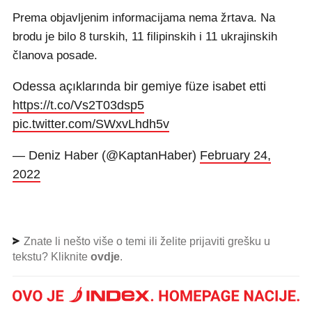
Prema objavljenim informacijama nema žrtava. Na
brodu je bilo 8 turskih, 11 filipinskih i 11 ukrajinskih
članova posade.
Odessa açıklarında bir gemiye füze isabet etti
https://t.co/Vs2T03dsp5
pic.twitter.com/SWxvLhdh5v
— Deniz Haber (@KaptanHaber)
February 24,
2022
Znate li nešto više o temi ili želite prijaviti grešku u
tekstu? Kliknite
ovdje
.