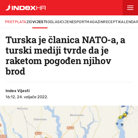
PRETPLATA
ZID
VIJESTI
OGLASI
CIJENE
SPORT
MAGAZIN
RECEPTI
KALENDA
Turska je članica NATO-a, a
turski mediji tvrde da je
raketom pogođen njihov
brod
Index Vijesti
16:12, 24. veljače 2022.