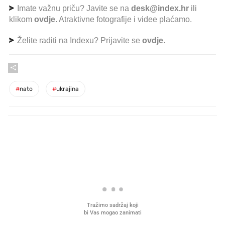
Imate važnu priču? Javite se na
desk@index.hr
ili
klikom
ovdje
. Atraktivne fotografije i videe plaćamo.
Želite raditi na Indexu? Prijavite se
ovdje
.
#
nato
#
ukrajina
PROČITAJTE JOŠ