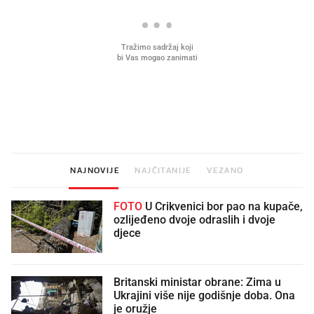
Što povezuje Lexus i
Kako su im čepovi boca d
legendarnog Ponyja?
nagradu od 10.000 eura
vjerovali"
NAJNOVIJE
NAJČITANIJE
VEZANO
FOTO
U Crikvenici bor pao na kupače,
ozlijeđeno dvoje odraslih i dvoje
djece
Britanski ministar obrane: Zima u
Ukrajini više nije godišnje doba. Ona
je oružje