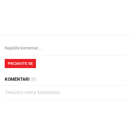
Što povezuje Lexus i
Kako su im čepovi boca d
legendarnog Ponyja?
nagradu od 10.000 eura
vjerovali"
PRIJAVITE SE
KOMENTARI
(0)
Trenutno nema komentara.
PROČITAJTE JOŠ