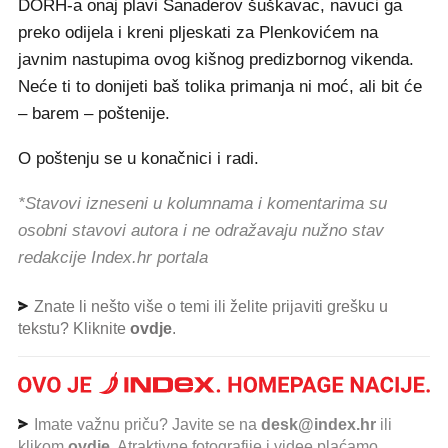
DORH-a onaj plavi Sanaderov šuškavac, navuci ga
preko odijela i kreni pljeskati za Plenkovićem na
javnim nastupima ovog kišnog predizbornog vikenda.
Neće ti to donijeti baš tolika primanja ni moć, ali bit će
– barem – poštenije.
O poštenju se u konačnici i radi.
*Stavovi izneseni u kolumnama i komentarima su
osobni stavovi autora i ne odražavaju nužno stav
redakcije Index.hr portala
Znate li nešto više o temi ili želite prijaviti grešku u
tekstu? Kliknite
ovdje
.
Imate važnu priču? Javite se na
desk@index.hr
ili
klikom
ovdje
. Atraktivne fotografije i videe plaćamo.