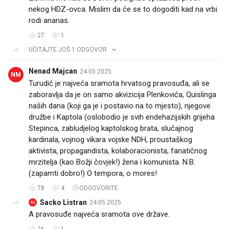
nekog HDZ-ovca. Mislim da će se to dogoditi kad na vrbi
rodi ananas.
27
1
UČITAJTE JOŠ 1 ODGOVOR
Nenad Majcan
24.05.2025.
NM
Turudić je najveća sramota hrvatsog pravosuđa, ali se
zaboravlja da je on samo akvizicija Plenkovića, Quislinga
naših dana (koji ga je i postavio na to mjesto), njegove
družbe i Kaptola (oslobodio je svih endehazijskih grijeha
Stepinca, zabludjelog kaptolskog brata, slučajnog
kardinala, vojnog vikara vojske NDH, proustaškog
aktivista, propagandista, kolaboracionista, fanatičnog
mrzitelja (kao Božji čovjek!) žena i komunista. N.B.
(zapamti dobro!) O tempora, o mores!
78
4
ODGOVORITE
Sacko Listran
24.05.2025.
SL
A pravosuđe najveća sramota ove države.