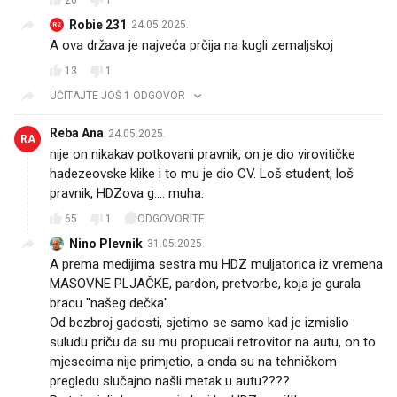
26
1
Robie 231
24.05.2025.
R2
A ova država je najveća prčija na kugli zemaljskoj
13
1
UČITAJTE JOŠ 1 ODGOVOR
Reba Ana
24.05.2025.
RA
nije on nikakav potkovani pravnik, on je dio virovitičke
hadezeovske klike i to mu je dio CV. Loš student, loš
pravnik, HDZova g.... muha.
65
1
ODGOVORITE
Nino Plevnik
31.05.2025.
A prema medijima sestra mu HDZ muljatorica iz vremena
MASOVNE PLJAČKE, pardon, pretvorbe, koja je gurala
bracu "našeg dečka".
Od bezbroj gadosti, sjetimo se samo kad je izmislio
suludu priču da su mu propucali retrovitor na autu, on to
mjesecima nije primjetio, a onda su na tehničkom
pregledu slučajno našli metak u autu????