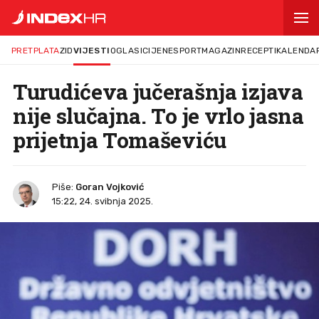
PRETPLATA
ZID
VIJESTI
OGLASI
CIJENE
SPORT
MAGAZIN
RECEPTI
KALENDA
Turudićeva jučerašnja izjava
nije slučajna. To je vrlo jasna
prijetnja Tomaševiću
Piše:
Goran Vojković
15:22, 24. svibnja 2025.