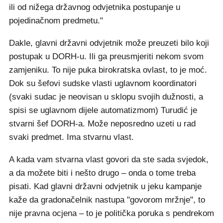
ili od nižega državnog odvjetnika postupanje u
pojedinačnom predmetu."
Dakle, glavni državni odvjetnik može preuzeti bilo koji
postupak u DORH-u. Ili ga preusmjeriti nekom svom
zamjeniku. To nije puka birokratska ovlast, to je moć.
Dok su šefovi sudske vlasti uglavnom koordinatori
(svaki sudac je neovisan u sklopu svojih dužnosti, a
spisi se uglavnom dijele automatizmom) Turudić je
stvarni šef DORH-a. Može neposredno uzeti u rad
svaki predmet. Ima stvarnu vlast.
A kada vam stvarna vlast govori da ste sada svjedok,
a da možete biti i nešto drugo – onda o tome treba
pisati. Kad glavni državni odvjetnik u jeku kampanje
kaže da gradonačelnik nastupa "govorom mržnje", to
nije pravna ocjena – to je politička poruka s pendrekom