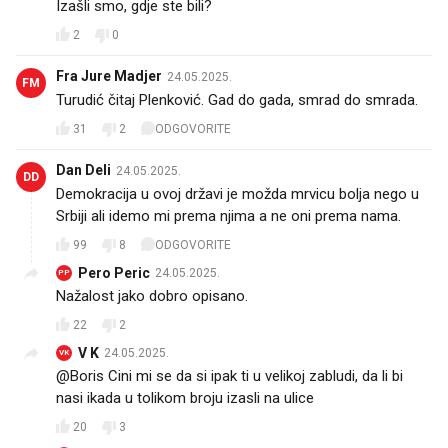
Izašli smo, gdje ste bili?
2
0
Fra Jure Madjer
24.05.2025.
FM
Turudić čitaj Plenković. Gad do gada, smrad do smrada.
31
2
ODGOVORITE
Dan Deli
24.05.2025.
DD
Demokracija u ovoj državi je možda mrvicu bolja nego u
Srbiji ali idemo mi prema njima a ne oni prema nama.
99
8
ODGOVORITE
Pero Peric
24.05.2025.
PP
Nažalost jako dobro opisano.
22
2
V K
24.05.2025.
VK
@Boris Cini mi se da si ipak ti u velikoj zabludi, da li bi
nasi ikada u tolikom broju izasli na ulice
20
3