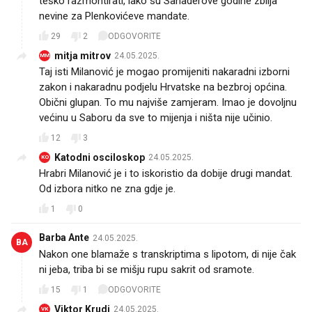
teško razmontirati, iako su Sanaderove godine zbilja
nevine za Plenkovićeve mandate.
29
2
ODGOVORITE
mitja mitrov
24.05.2025.
MM
Taj isti Milanović je mogao promijeniti nakaradni izborni
zakon i nakaradnu podjelu Hrvatske na bezbroj općina.
Obični glupan. To mu najviše zamjeram. Imao je dovoljnu
većinu u Saboru da sve to mijenja i ništa nije učinio.
12
3
Katodni osciloskop
24.05.2025.
KO
Hrabri Milanović je i to iskoristio da dobije drugi mandat.
Od izbora nitko ne zna gdje je.
1
0
Barba Ante
24.05.2025.
BA
Nakon one blamaže s transkriptima s lipotom, di nije čak
ni jeba, triba bi se mišju rupu sakrit od sramote.
15
1
ODGOVORITE
Viktor Krudi
24.05.2025.
VK