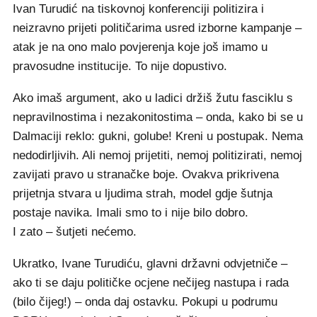
Ivan Turudić na tiskovnoj konferenciji politizira i
neizravno prijeti političarima usred izborne kampanje –
atak je na ono malo povjerenja koje još imamo u
pravosudne institucije. To nije dopustivo.
Ako imaš argument, ako u ladici držiš žutu fasciklu s
nepravilnostima i nezakonitostima – onda, kako bi se u
Dalmaciji reklo: gukni, golube! Kreni u postupak. Nema
nedodirljivih. Ali nemoj prijetiti, nemoj politizirati, nemoj
zavijati pravo u stranačke boje. Ovakva prikrivena
prijetnja stvara u ljudima strah, model gdje šutnja
postaje navika. Imali smo to i nije bilo dobro.
I zato – šutjeti nećemo.
Ukratko, Ivane Turudiću, glavni državni odvjetniče –
ako ti se daju političke ocjene nečijeg nastupa i rada
(bilo čijeg!) – onda daj ostavku. Pokupi u podrumu