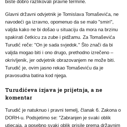
biste dobro razlikovali pravne termine.
Glavni državni odvjetnik je Tomislava Tomaševića, ne
navodeći ga izravno, opomenuo da se malo "smiri",
valjda kako ne bi došao u situaciju da mora na brzinu
spakirati četkicu za zube i pidžamu. Za Tomaševića
Turudić reče: "On je sada svjedok." Što znači da bi
valjda mogao biti i ono drugo, prethodno izrečeno –
okrivljenik, jer odvjetnik obrazovanjem ne može biti.
Turudić je, ovim jasno rekao Tomaševiću da je
pravosudna batina kod njega.
Turudićeva izjava je prijetnja, a ne
komentar
Turudić je natuknuo i pravni temelj, članak 6. Zakona o
DORH-u. Podsjetimo se: "Zabranjen je svaki oblik
utjecaja, a posebno svaki oblik prisile prema državnim