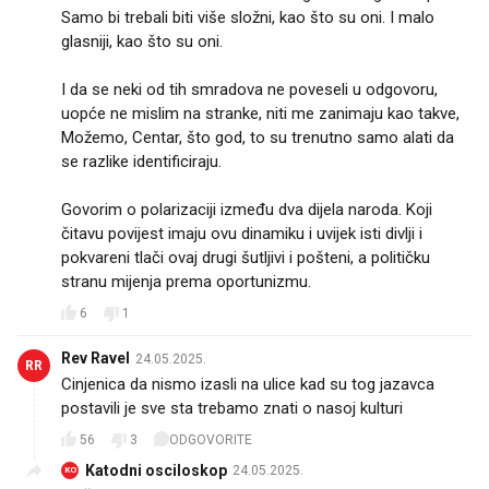
Samo bi trebali biti više složni, kao što su oni. I malo
glasniji, kao što su oni.
I da se neki od tih smradova ne poveseli u odgovoru,
uopće ne mislim na stranke, niti me zanimaju kao takve,
Možemo, Centar, što god, to su trenutno samo alati da
se razlike identificiraju.
Govorim o polarizaciji između dva dijela naroda. Koji
čitavu povijest imaju ovu dinamiku i uvijek isti divlji i
pokvareni tlači ovaj drugi šutljivi i pošteni, a političku
stranu mijenja prema oportunizmu.
6
1
Rev Ravel
24.05.2025.
RR
Cinjenica da nismo izasli na ulice kad su tog jazavca
postavili je sve sta trebamo znati o nasoj kulturi
56
3
ODGOVORITE
Katodni osciloskop
24.05.2025.
KO