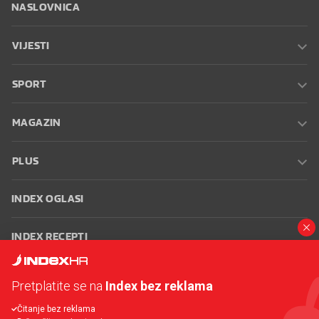
NASLOVNICA
VIJESTI
SPORT
MAGAZIN
PLUS
INDEX OGLASI
INDEX RECEPTI
INFO
Pretplatite se na
Index bez reklama
Čitanje bez reklama
Oglašavanje
Zaposli se na Indexu
Kontakt
Impressum
Uvjeti