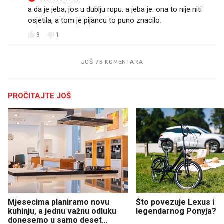
a da je jeba, jos u dublju rupu. a jeba je. ona to nije niti
osjetila, a tom je pijancu to puno znacilo.
3
1
JOŠ 73 KOMENTARA
PROČITAJTE JOŠ
Mjesecima planiramo novu
Što povezuje Lexus i
kuhinju, a jednu važnu odluku
legendarnog Ponyja?
donesemo u samo deset