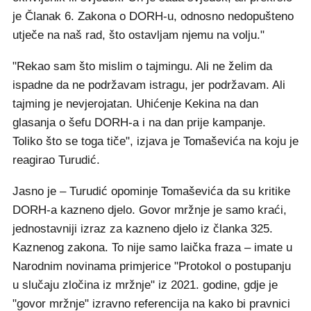
je Članak 6. Zakona o DORH-u, odnosno nedopušteno
utječe na naš rad, što ostavljam njemu na volju."
"Rekao sam što mislim o tajmingu. Ali ne želim da
ispadne da ne podržavam istragu, jer podržavam. Ali
tajming je nevjerojatan. Uhićenje Kekina na dan
glasanja o šefu DORH-a i na dan prije kampanje.
Toliko što se toga tiče", izjava je Tomaševića na koju je
reagirao Turudić.
Jasno je – Turudić opominje Tomaševića da su kritike
DORH-a kazneno djelo. Govor mržnje je samo kraći,
jednostavniji izraz za kazneno djelo iz članka 325.
Kaznenog zakona. To nije samo laička fraza – imate u
Narodnim novinama primjerice "Protokol o postupanju
u slučaju zločina iz mržnje" iz 2021. godine, gdje je
"govor mržnje" izravno referencija na kako bi pravnici