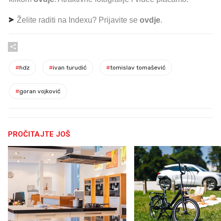
Želite raditi na Indexu? Prijavite se
ovdje
.
#
hdz
#
ivan turudić
#
tomislav tomašević
#
goran vojković
PROČITAJTE JOŠ