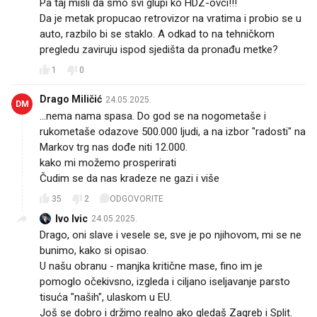
Pa taj misli da smo svi glupi ko HDZ-ovci!!!
Da je metak propucao retrovizor na vratima i probio se u
auto, razbilo bi se staklo. A odkad to na tehničkom
pregledu zaviruju ispod sjedišta da pronađu metke?
1
0
Drago Miličić
24.05.2025.
DM
...nema nama spasa. Do god se na nogometaše i
rukometaše odazove 500.000 ljudi, a na izbor "radosti" na
Markov trg nas dođe niti 12.000.
kako mi možemo prosperirati
Čudim se da nas kradeze ne gazi i više
35
2
ODGOVORITE
Ivo Ivic
24.05.2025.
Drago, oni slave i vesele se, sve je po njihovom, mi se ne
bunimo, kako si opisao.
U našu obranu - manjka kritične mase, fino im je
pomoglo očekivsno, izgleda i ciljano iseljavanje parsto
tisuća "naših", ulaskom u EU.
Još se dobro i držimo realno ako gledaš Zagreb i Split.