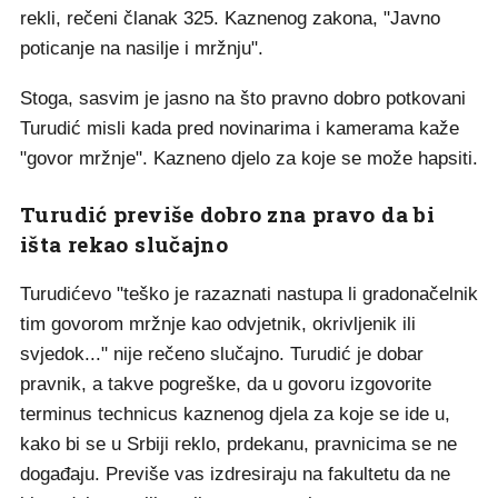
rekli, rečeni članak 325. Kaznenog zakona, "Javno
poticanje na nasilje i mržnju".
Stoga, sasvim je jasno na što pravno dobro potkovani
Turudić misli kada pred novinarima i kamerama kaže
"govor mržnje". Kazneno djelo za koje se može hapsiti.
Turudić previše dobro zna pravo da bi
išta rekao slučajno
Turudićevo "teško je razaznati nastupa li gradonačelnik
tim govorom mržnje kao odvjetnik, okrivljenik ili
svjedok..." nije rečeno slučajno. Turudić je dobar
pravnik, a takve pogreške, da u govoru izgovorite
terminus technicus kaznenog djela za koje se ide u,
kako bi se u Srbiji reklo, prdekanu, pravnicima se ne
događaju. Previše vas izdresiraju na fakultetu da ne