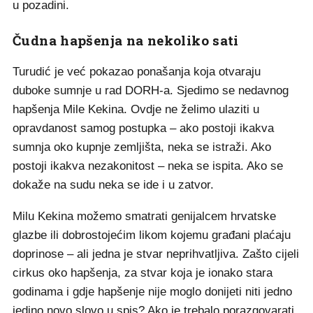
u pozadini.
Čudna hapšenja na nekoliko sati
Turudić je već pokazao ponašanja koja otvaraju
duboke sumnje u rad DORH-a. Sjedimo se nedavnog
hapšenja Mile Kekina. Ovdje ne želimo ulaziti u
opravdanost samog postupka – ako postoji ikakva
sumnja oko kupnje zemljišta, neka se istraži. Ako
postoji ikakva nezakonitost – neka se ispita. Ako se
dokaže na sudu neka se ide i u zatvor.
Milu Kekina možemo smatrati genijalcem hrvatske
glazbe ili dobrostojećim likom kojemu građani plaćaju
doprinose – ali jedna je stvar neprihvatljiva. Zašto cijeli
cirkus oko hapšenja, za stvar koja je ionako stara
godinama i gdje hapšenje nije moglo donijeti niti jedno
jedino novo slovo u spis? Ako je trebalo porazgovarati