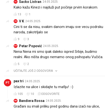
Sacko Listran
24.05.2025.
SL
Kako kažu Kinezi i najduži put počinje prvim korakom.
13
1
V K
24.05.2025.
VK
Cini ti se da nisu, svakim danom imaju sve vecu podrsku
naroda, zakotrljalo se
9
3
Petar Popović
24.05.2025.
PP
Nena Nena mi smo ipak daleko ispred Srbije, budimo
realni. Ako ništa drugo nemamo onog psihopatu Vučića.
5
2
UČITAJTE JOŠ 2 ODGOVORA
pax tri
24.05.2025.
PT
Izlazite na ulice i skidajte tu mafiju! :-)
105
10
ODGOVORITE
Bandiera Rossa
24.05.2025.
BR
Građani su imali priliku pred godinu dana izaći na ulice,