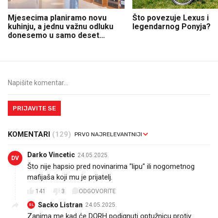
Mjesecima planiramo novu
Što povezuje Lexus i
kuhinju, a jednu važnu odluku
legendarnog Ponyja?
donesemo u samo deset
minuta
PRIJAVITE SE
KOMENTARI
(129)
Darko Vincetic
24.05.2025.
DV
Što nije hapsio pred novinarima "lipu" ili nogometnog
mafijaša koji mu je prijatelj.
141
3
ODGOVORITE
Sacko Listran
24.05.2025.
SL
Zanima me kad će DORH podignuti optužnicu protiv