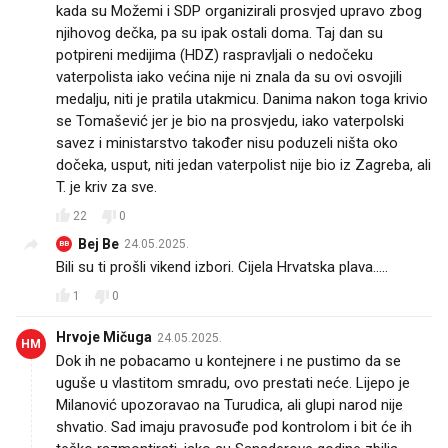
kada su Možemi i SDP organizirali prosvjed upravo zbog
njihovog dečka, pa su ipak ostali doma. Taj dan su
potpireni medijima (HDZ) raspravljali o nedočeku
vaterpolista iako većina nije ni znala da su ovi osvojili
medalju, niti je pratila utakmicu. Danima nakon toga krivio
se Tomašević jer je bio na prosvjedu, iako vaterpolski
savez i ministarstvo također nisu poduzeli ništa oko
dočeka, usput, niti jedan vaterpolist nije bio iz Zagreba, ali
T. je kriv za sve.
22
0
Bej Be
24.05.2025.
BB
Bili su ti prošli vikend izbori. Cijela Hrvatska plava.....
1
0
Hrvoje Mičuga
24.05.2025.
HM
Dok ih ne pobacamo u kontejnere i ne pustimo da se
uguše u vlastitom smradu, ovo prestati neće. Lijepo je
Milanović upozoravao na Turudica, ali glupi narod nije
shvatio. Sad imaju pravosuđe pod kontrolom i bit će ih