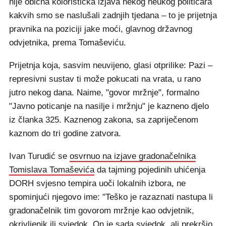
nije obična koloristička izjava nekog neukog političara
kakvih smo se naslušali zadnjih tjedana – to je prijetnja
pravnika na poziciji jake moći, glavnog državnog
odvjetnika, prema Tomaševiću.
Prijetnja koja, sasvim neuvijeno, glasi otprilike: Pazi –
represivni sustav ti može pokucati na vrata, u rano
jutro nekog dana. Naime, "govor mržnje", formalno
"Javno poticanje na nasilje i mržnju" je kazneno djelo
iz članka 325. Kaznenog zakona, sa zapriječenom
kaznom do tri godine zatvora.
Ivan Turudić se
osvrnuo na izjave gradonačelnika
Tomislava Tomaševića
da tajming pojedinih uhićenja
DORH svjesno tempira uoči lokalnih izbora, ne
spominjući njegovo ime: "Teško je razaznati nastupa li
gradonačelnik tim govorom mržnje kao odvjetnik,
okrivljenik ili svjedok. On je sada svjedok, ali prekršio