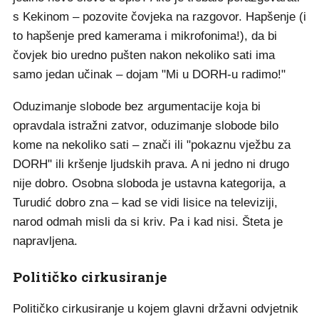
s Kekinom – pozovite čovjeka na razgovor. Hapšenje (i
to hapšenje pred kamerama i mikrofonima!), da bi
čovjek bio uredno pušten nakon nekoliko sati ima
samo jedan učinak – dojam "Mi u DORH-u radimo!"
Oduzimanje slobode bez argumentacije koja bi
opravdala istražni zatvor, oduzimanje slobode bilo
kome na nekoliko sati – znači ili "pokaznu vježbu za
DORH" ili kršenje ljudskih prava. A ni jedno ni drugo
nije dobro. Osobna sloboda je ustavna kategorija, a
Turudić dobro zna – kad se vidi lisice na televiziji,
narod odmah misli da si kriv. Pa i kad nisi. Šteta je
napravljena.
Političko cirkusiranje
Političko cirkusiranje u kojem glavni državni odvjetnik