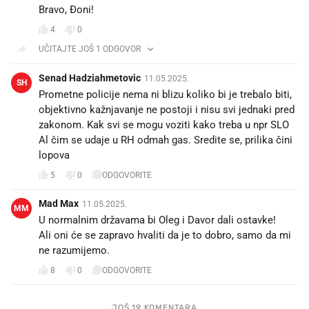
Bravo, Đoni!
4
0
UČITAJTE JOŠ 1 ODGOVOR
Senad Hadziahmetovic
11.05.2025.
SH
Prometne policije nema ni blizu koliko bi je trebalo biti,
objektivno kažnjavanje ne postoji i nisu svi jednaki pred
zakonom. Kak svi se mogu voziti kako treba u npr SLO
Al čim se udaje u RH odmah gas. Sredite se, prilika čini
lopova
5
0
ODGOVORITE
Mad Max
11.05.2025.
MM
U normalnim državama bi Oleg i Davor dali ostavke!
Ali oni će se zapravo hvaliti da je to dobro, samo da mi
ne razumijemo.
8
0
ODGOVORITE
JOŠ 19 KOMENTARA