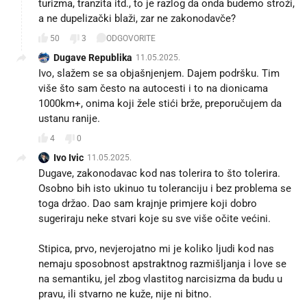
turizma, tranzita itd., to je razlog da onda budemo stroži,
a ne dupelizački blaži, zar ne zakonodavče?
50
3
ODGOVORITE
Dugave Republika
11.05.2025.
Ivo, slažem se sa objašnjenjem. Dajem podršku. Tim
više što sam često na autocesti i to na dionicama
1000km+, onima koji žele stići brže, preporučujem da
ustanu ranije.
4
0
Ivo Ivic
11.05.2025.
Dugave, zakonodavac kod nas tolerira to što tolerira.
Osobno bih isto ukinuo tu toleranciju i bez problema se
toga držao. Dao sam krajnje primjere koji dobro
sugeriraju neke stvari koje su sve više očite većini.
Stipica, prvo, nevjerojatno mi je koliko ljudi kod nas
nemaju sposobnost apstraktnog razmišljanja i love se
na semantiku, jel zbog vlastitog narcisizma da budu u
pravu, ili stvarno ne kuže, nije ni bitno.