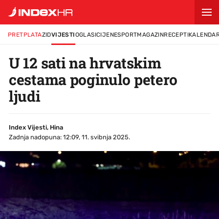
PRETPLATA
ZID
VIJESTI
OGLASI
CIJENE
SPORT
MAGAZIN
RECEPTI
KALENDA
U 12 sati na hrvatskim
cestama poginulo petero
ljudi
Index Vijesti, Hina
Zadnja nadopuna: 12:09, 11. svibnja 2025.