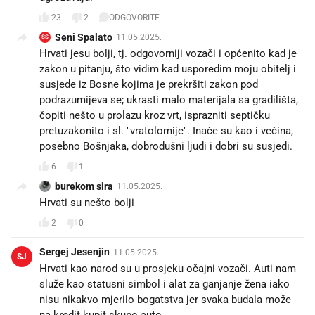
23
2
ODGOVORITE
Seni Spalato
11.05.2025.
SS
Hrvati jesu bolji, tj. odgovorniji vozači i općenito kad je
zakon u pitanju, što vidim kad usporedim moju obitelj i
susjede iz Bosne kojima je prekršiti zakon pod
podrazumijeva se; ukrasti malo materijala sa gradilišta,
čopiti nešto u prolazu kroz vrt, isprazniti septičku
pretuzakonito i sl. "vratolomije". Inače su kao i večina,
posebno Bošnjaka, dobrodušni ljudi i dobri su susjedi.
6
1
burekom sira
11.05.2025.
Hrvati su nešto bolji
2
0
Sergej Jesenjin
11.05.2025.
SJ
Hrvati kao narod su u prosjeku očajni vozači. Auti nam
služe kao statusni simbol i alat za ganjanje žena iako
nisu nikakvo mjerilo bogatstva jer svaka budala može
na kredit kupit skupo auto.