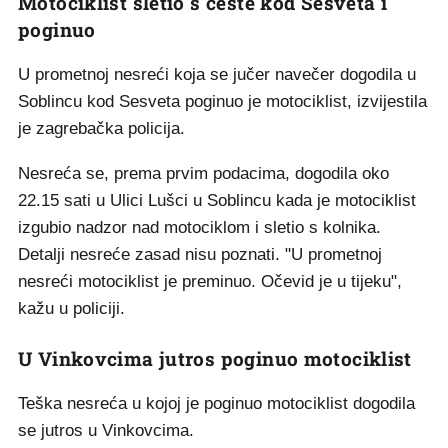
Motociklist sletio s ceste kod Sesveta i
poginuo
U prometnoj nesreći koja se jučer navečer dogodila u
Soblincu kod Sesveta poginuo je motociklist, izvijestila
je zagrebačka policija.
Nesreća se, prema prvim podacima, dogodila oko
22.15 sati u Ulici Lušci u Soblincu kada je motociklist
izgubio nadzor nad motociklom i sletio s kolnika.
Detalji nesreće zasad nisu poznati. "U prometnoj
nesreći motociklist je preminuo. Očevid je u tijeku",
kažu u policiji.
U Vinkovcima jutros poginuo motociklist
Teška nesreća u kojoj je poginuo motociklist dogodila
se jutros u Vinkovcima.