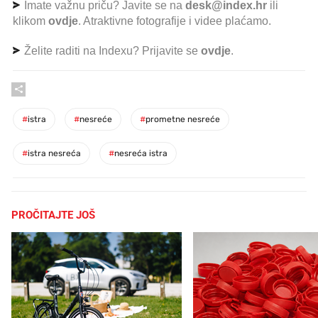
Imate važnu priču? Javite se na
desk@index.hr
ili
klikom
ovdje
. Atraktivne fotografije i videe plaćamo.
Želite raditi na Indexu? Prijavite se
ovdje
.
#
istra
#
nesreće
#
prometne nesreće
#
istra nesreća
#
nesreća istra
PROČITAJTE JOŠ