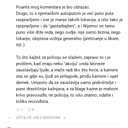
Poanta mog komentara je bio obrazac.
Drugo, to s njemačkim autoputom je već puno puta
raspravljeno i sve je manje takvih lokacija, a isto tako je
raspravljeno i da "gastarbajteri", a i Nijemci se tamo
puno više drže reda, nego ovdje, nije samo brzina, nego
lokanje, obijesna vožnja generalno (preticanje u škare,
itd..).
To što kažeš za policiju se slažem, zapravo to i je
problem, kad imaju neku "akciju" onda bezveze
zaustavljaju ljude, a inače radi tko što hoće, a kamere
zna se gdje su, ljudi se prilagode, prođu kamere i opet
dernek. Umjesto da se zaustavlja samo prekršitelje i
puno drastičnije kažnjava, a za blage kazne je mahom
krivo pravosuđe, ne policija, to isto znamo, odatle i
toliko recividista.
1
0
UČITAJTE JOŠ 2 ODGOVORA