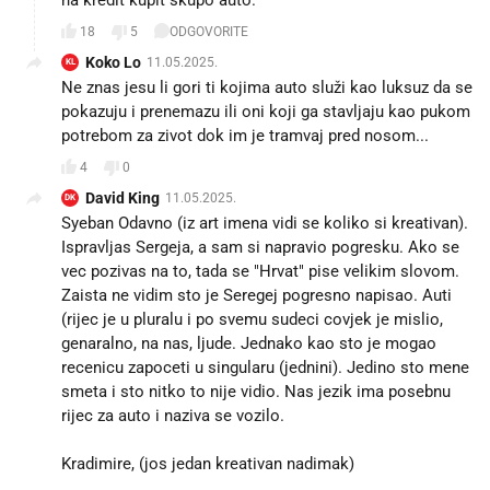
18
5
ODGOVORITE
Koko Lo
11.05.2025.
KL
Ne znas jesu li gori ti kojima auto služi kao luksuz da se
pokazuju i prenemazu ili oni koji ga stavljaju kao pukom
potrebom za zivot dok im je tramvaj pred nosom...
4
0
David King
11.05.2025.
DK
Syeban Odavno (iz art imena vidi se koliko si kreativan).
Ispravljas Sergeja, a sam si napravio pogresku. Ako se
vec pozivas na to, tada se "Hrvat" pise velikim slovom.
Zaista ne vidim sto je Seregej pogresno napisao. Auti
(rijec je u pluralu i po svemu sudeci covjek je mislio,
genaralno, na nas, ljude. Jednako kao sto je mogao
recenicu zapoceti u singularu (jednini). Jedino sto mene
smeta i sto nitko to nije vidio. Nas jezik ima posebnu
rijec za auto i naziva se vozilo.
Kradimire, (jos jedan kreativan nadimak)