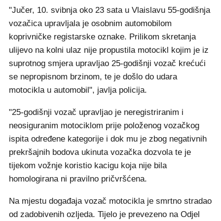
"Jučer, 10. svibnja oko 23 sata u Vlaislavu 55-godišnja
vozačica upravljala je osobnim automobilom
koprivničke registarske oznake. Prilikom skretanja
ulijevo na kolni ulaz nije propustila motocikl kojim je iz
suprotnog smjera upravljao 25-godišnji vozač krećući
se nepropisnom brzinom, te je došlo do udara
motocikla u automobil", javlja policija.
"25-godišnji vozač upravljao je neregistriranim i
neosiguranim motociklom prije položenog vozačkog
ispita određene kategorije i dok mu je zbog negativnih
prekršajnih bodova ukinuta vozačka dozvola te je
tijekom vožnje koristio kacigu koja nije bila
homologirana ni pravilno pričvršćena.
Na mjestu događaja vozač motocikla je smrtno stradao
od zadobivenih ozljeda. Tijelo je prevezeno na Odjel