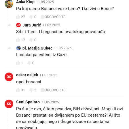
Anka Kiop
11.05.2025.
Pa kaj samo Bosanci voze tamo? Tko živi u Bosni?
27
0
ODGOVORITE
Jura Jurić
11.05.2025.
JJ
Srbi i Turci. I bjegunci od hrvatskog pravosuđa
17
0
pl. Matija Gubec
11.05.2025.
I polako palestinci iz Gaze.
1
0
oskar osijek
11.05.2025.
OO
opet bosanci
31
5
ODGOVORITE
Seni Spalato
11.05.2025.
SS
Pa šta je ovo, čitam prva dva, BiH državljani. Mogu li ovi
Bosanci prestati sa divljanjem po EU cestama?! Aj što
se samoubijaju, nego i druge vozače na cestama
ugrožavaju.