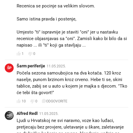
Recenica se pocinje sa velikim slovom.
Samo istina pravda i postenje,
Umjesto "ti" ispravnije je staviti "oni" jer u nastavku
recenice objasnjavas sa "oni". Zamisli kako bi bilo da si
napisao ... ili "ti" koji ga stavljaju ...
1
0
Šarm periferije
11.05.2025.
ŠP
Počela sezona samoubojica na dva kotača. 120 kroz
naselje, punom brzinom kroz crveno. Hebe ti se, skini
tablice, zabij se u auto u kojem je majka s djecom. "Tko
će tebi šta govort!"
10
0
ODGOVORITE
Alfred Redl
11.05.2025.
Ljudi u Hrvatskoj ne svi naravno, voze kao luđaci,
pretjecaju bez provjere, uletavanje u škare, zaletavanje