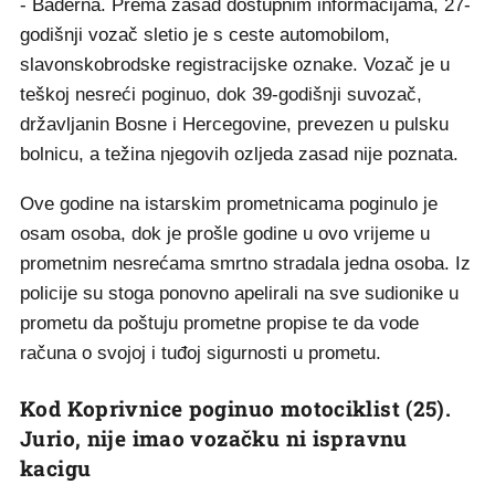
- Baderna. Prema zasad dostupnim informacijama, 27-
godišnji vozač sletio je s ceste automobilom,
slavonskobrodske registracijske oznake. Vozač je u
teškoj nesreći poginuo, dok 39-godišnji suvozač,
državljanin Bosne i Hercegovine, prevezen u pulsku
bolnicu, a težina njegovih ozljeda zasad nije poznata.
Ove godine na istarskim prometnicama poginulo je
osam osoba, dok je prošle godine u ovo vrijeme u
prometnim nesrećama smrtno stradala jedna osoba. Iz
policije su stoga ponovno apelirali na sve sudionike u
prometu da poštuju prometne propise te da vode
računa o svojoj i tuđoj sigurnosti u prometu.
Kod Koprivnice poginuo motociklist (25).
Jurio, nije imao vozačku ni ispravnu
kacigu