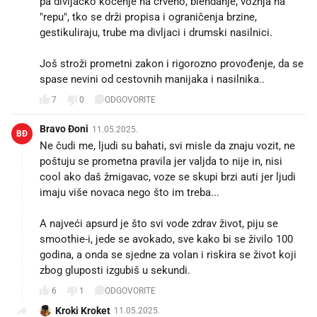
pa divljačko kočenje na crveno, blendanje, vožnja na
"repu", tko se drži propisa i ograničenja brzine,
gestikuliraju, trube ma divljaci i drumski nasilnici.
Još stroži prometni zakon i rigorozno provođenje, da se
spase nevini od cestovnih manijaka i nasilnika..
7
0
ODGOVORITE
Bravo Đoni
11.05.2025.
BĐ
Ne čudi me, ljudi su bahati, svi misle da znaju vozit, ne
poštuju se prometna pravila jer valjda to nije in, nisi
cool ako daš žmigavac, voze se skupi brzi auti jer ljudi
imaju više novaca nego što im treba...
A najveći apsurd je što svi vode zdrav život, piju se
smoothie-i, jede se avokado, sve kako bi se živilo 100
godina, a onda se sjedne za volan i riskira se život koji
zbog gluposti izgubiš u sekundi.
6
1
ODGOVORITE
Kroki Kroket
11.05.2025.