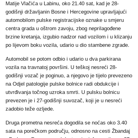
Matije Vlačića u Labinu, oko 21.40 sat, kad je 28-
godišnji državljanin Bosne i Hercegovine upravljajući
automobilom pulske registracijske oznake u smjeru
centra grada u oštrom zavoju, zbog neprilagođene
brzine kretanja, izgubio nadzor nad vozilom i u klizanju
po lijevom boku vozila, udario u dio stambene zgrade.
Automobil se potom odbio i udario u dva parkirana
vozila na travnatoj površini. U teškoj nesreći 28-
godišnji vozač je poginuo, a njegovo je tijelo prevezeno
na Odjel patologije pulske bolnice radi obdukcije i
utvrđivanja točnog uzroka smrti. U pulsku bolnicu
prevezen je i 27-godišnji suvozač, koji je u nesreći
zadobio teže ozljede.
Druga prometna nesreća dogodila se noćas oko 3.40
sata na porečkom području, odnosno na cesti Žbandaj