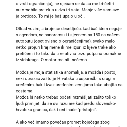
o vrsti ograničenju), ne sjećam se da su me tri-četiri
automobila pretekla u dva-tri sata. Manje-više sam sve
ja preticao. To mi je baš upalo u oči.
Otkad vozim, a broje se desetljeća, kad baš idem negdje
s agendom, ne panoramski i sjednem na 150 na našem
autoputu (opet ovisno o ograničenjima), svako malo
netko projuri kraj mene ili me izjuri iz lijeve trake ako
pretičem i to tako da u relativno brzo potpuno odmakne
iz vidokruga. O motorima niti nećemo.
Možda je moja statistika anomalija, a možda i postoji
neki obrazac zašto je Hrvatska u usporedbi s drugim
uređenim, čak i kvaziuređenim zemljama tako ubojita na
cestama.
Možda bi netko trebao početi razmišljati zašto toliko
ljudi primijeti da se svi razulare kad pređu slovensko-
hrvatsku granicu, čak i oni inače "pristojni".
A ako već imamo povećan promet koječega zbog