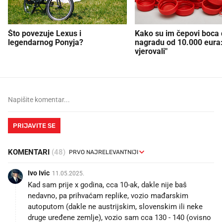
Što povezuje Lexus i
Kako su im čepovi boca d
legendarnog Ponyja?
nagradu od 10.000 eura
vjerovali"
PRIJAVITE SE
KOMENTARI
(48)
Ivo Ivic
11.05.2025.
Kad sam prije x godina, cca 10-ak, dakle nije baš
nedavno, pa prihvaćam replike, vozio mađarskim
autoputom (dakle ne austrijskim, slovenskim ili neke
druge uređene zemlje), vozio sam cca 130 - 140 (ovisno