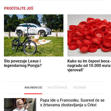
PROČITAJTE JOŠ
Što povezuje Lexus i
Kako su im čepovi boca d
legendarnog Ponyja?
nagradu od 10.000 eura
vjerovali"
NAJNOVIJE
NAJČITANIJE
VEZANO
Papa ide u Francusku. Susrest će se
s žrtavama zlostavljanja u Crkvi