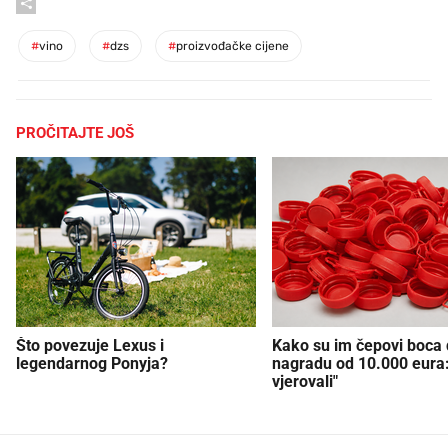
#
vino
#
dzs
#
proizvođačke cijene
PROČITAJTE JOŠ
Što povezuje Lexus i
Kako su im čepovi boca d
legendarnog Ponyja?
nagradu od 10.000 eura
vjerovali"