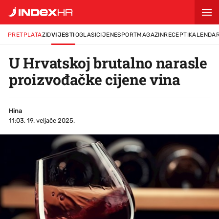
PRETPLATA
ZID
VIJESTI
OGLASI
CIJENE
SPORT
MAGAZIN
RECEPTI
KALENDA
U Hrvatskoj brutalno narasle
proizvođačke cijene vina
Hina
11:03, 19. veljače 2025.