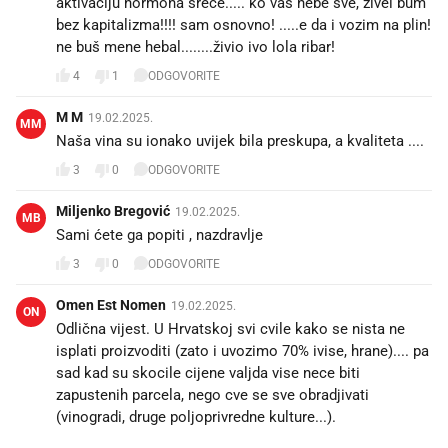
aktivaciju hormona sreće..... ko vas hebe sve, živel bum
bez kapitalizma!!!! sam osnovno! .....e da i vozim na plin!
ne buš mene hebal........živio ivo lola ribar!
4
1
ODGOVORITE
M M
19.02.2025.
MM
Naša vina su ionako uvijek bila preskupa, a kvaliteta ....
3
0
ODGOVORITE
Miljenko Bregović
19.02.2025.
MB
Sami ćete ga popiti , nazdravlje
3
0
ODGOVORITE
Omen Est Nomen
19.02.2025.
ON
Odlična vijest. U Hrvatskoj svi cvile kako se nista ne
isplati proizvoditi (zato i uvozimo 70% ivise, hrane).... pa
sad kad su skocile cijene valjda vise nece biti
zapustenih parcela, nego cve se sve obradjivati
(vinogradi, druge poljoprivredne kulture...).