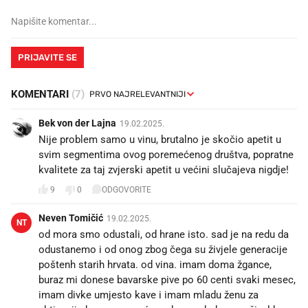
PRIJAVITE SE
KOMENTARI
(7)
Bek von der Lajna
19.02.2025.
Nije problem samo u vinu, brutalno je skočio apetit u
svim segmentima ovog poremećenog društva, popratne
kvalitete za taj zvjerski apetit u većini slučajeva nigdje!
9
0
ODGOVORITE
Neven Tomičić
19.02.2025.
NT
od mora smo odustali, od hrane isto. sad je na redu da
odustanemo i od onog zbog čega su živjele generacije
poštenh starih hrvata. od vina. imam doma žgance,
buraz mi donese bavarske pive po 60 centi svaki mesec,
imam divke umjesto kave i imam mladu ženu za