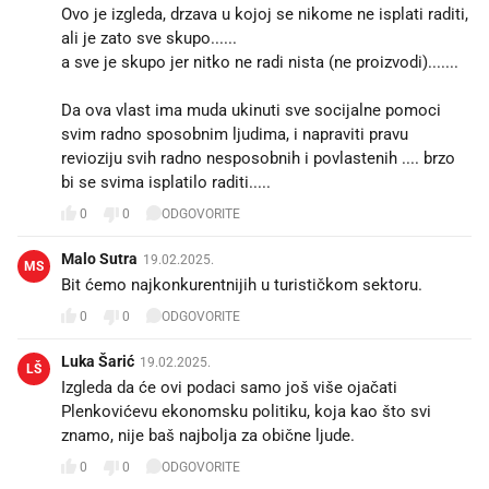
Ovo je izgleda, drzava u kojoj se nikome ne isplati raditi,
ali je zato sve skupo......
a sve je skupo jer nitko ne radi nista (ne proizvodi).......
Da ova vlast ima muda ukinuti sve socijalne pomoci
svim radno sposobnim ljudima, i napraviti pravu
revioziju svih radno nesposobnih i povlastenih .... brzo
bi se svima isplatilo raditi.....
0
0
ODGOVORITE
Malo Sutra
19.02.2025.
MS
Bit ćemo najkonkurentnijih u turističkom sektoru.
0
0
ODGOVORITE
Luka Šarić
19.02.2025.
LŠ
Izgleda da će ovi podaci samo još više ojačati
Plenkovićevu ekonomsku politiku, koja kao što svi
znamo, nije baš najbolja za obične ljude.
0
0
ODGOVORITE