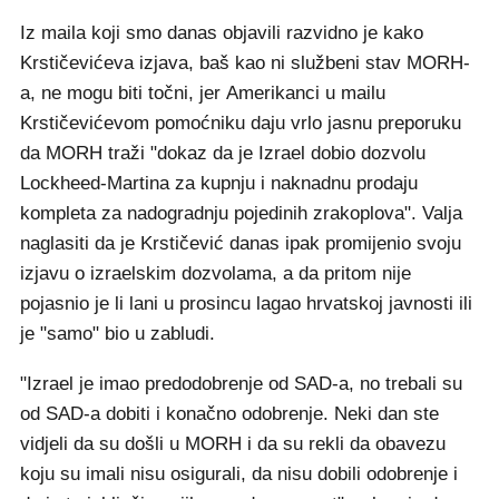
Iz maila koji smo danas objavili razvidno je kako
Krstičevićeva izjava, baš kao ni službeni stav MORH-
a, ne mogu biti točni, jer Amerikanci u mailu
Krstičevićevom pomoćniku daju vrlo jasnu preporuku
da MORH traži "dokaz da je Izrael dobio dozvolu
Lockheed-Martina za kupnju i naknadnu prodaju
kompleta za nadogradnju pojedinih zrakoplova". Valja
naglasiti da je Krstičević danas ipak promijenio svoju
izjavu o izraelskim dozvolama, a da pritom nije
pojasnio je li lani u prosincu lagao hrvatskoj javnosti ili
je "samo" bio u zabludi.
"Izrael je imao predodobrenje od SAD-a, no trebali su
od SAD-a dobiti i konačno odobrenje. Neki dan ste
vidjeli da su došli u MORH i da su rekli da obavezu
koju su imali nisu osigurali, da nisu dobili odobrenje i