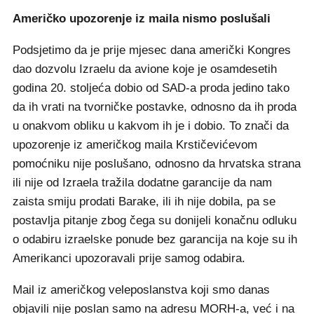
Američko upozorenje iz maila nismo poslušali
Podsjetimo da je prije mjesec dana američki Kongres
dao dozvolu Izraelu da avione koje je osamdesetih
godina 20. stoljeća dobio od SAD-a proda jedino tako
da ih vrati na tvorničke postavke, odnosno da ih proda
u onakvom obliku u kakvom ih je i dobio. To znači da
upozorenje iz američkog maila Krstičevićevom
pomoćniku nije poslušano, odnosno da hrvatska strana
ili nije od Izraela tražila dodatne garancije da nam
zaista smiju prodati Barake, ili ih nije dobila, pa se
postavlja pitanje zbog čega su donijeli konačnu odluku
o odabiru izraelske ponude bez garancija na koje su ih
Amerikanci upozoravali prije samog odabira.
Mail iz američkog veleposlanstva koji smo danas
objavili nije poslan samo na adresu MORH-a, već i na