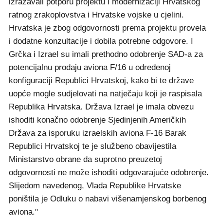
izražavali potporu projektu i modernizaciji Hrvatskog
ratnog zrakoplovstva i Hrvatske vojske u cjelini.
Hrvatska je zbog odgovornosti prema projektu provela
i dodatne konzultacije i dobila potrebne odgovore. I
Grčka i Izrael su imali prethodno odobrenje SAD-a za
potencijalnu prodaju aviona F/16 u određenoj
konfiguraciji Republici Hrvatskoj, kako bi te države
uopće mogle sudjelovati na natječaju koji je raspisala
Republika Hrvatska. Država Izrael je imala obvezu
ishoditi konačno odobrenje Sjedinjenih Američkih
Država za isporuku izraelskih aviona F-16 Barak
Republici Hrvatskoj te je službeno obavijestila
Ministarstvo obrane da suprotno preuzetoj
odgovornosti ne može ishoditi odgovarajuće odobrenje.
Slijedom navedenog, Vlada Republike Hrvatske
poništila je Odluku o nabavi višenamjenskog borbenog
aviona."