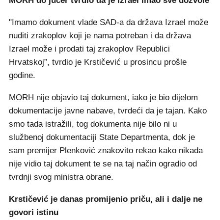
MORH do jučer tvrdio da je Izrael imao sve dozvole
"Imamo dokument vlade SAD-a da država Izrael može
nuditi zrakoplov koji je nama potreban i da država
Izrael može i prodati taj zrakoplov Republici
Hrvatskoj”, tvrdio je Krstičević u prosincu prošle
godine.
MORH nije objavio taj dokument, iako je bio dijelom
dokumentacije javne nabave, tvrdeći da je tajan. Kako
smo tada istražili, tog dokumenta nije bilo ni u
službenoj dokumentaciji State Departmenta, dok je
sam premijer Plenković znakovito rekao kako nikada
nije vidio taj dokument te se na taj način ogradio od
tvrdnji svog ministra obrane.
Krstičević je danas promijenio priču, ali i dalje ne
govori istinu