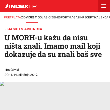
PRETPLATA
ZID
VIJESTI
OGLASI
CIJENE
SPORT
MAGAZIN
RECEPTI
KALENDA
FIJASKO S AVIONIMA
U MORH-u kažu da nisu
ništa znali. Imamo mail koji
dokazuje da su znali baš sve
Ilko Ćimić
20:11, 14. siječnja 2019.