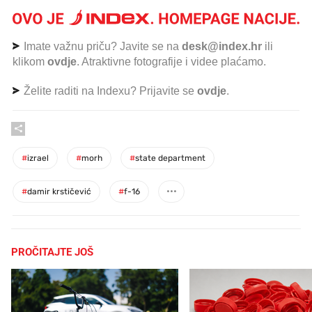
Imate važnu priču? Javite se na
desk@index.hr
ili
klikom
ovdje
. Atraktivne fotografije i videe plaćamo.
Želite raditi na Indexu? Prijavite se
ovdje
.
#
izrael
#
morh
#
state department
#
damir krstičević
#
f-16
PROČITAJTE JOŠ