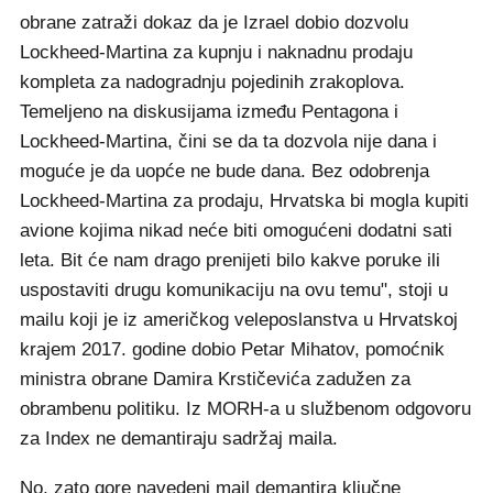
obrane zatraži dokaz da je Izrael dobio dozvolu
Lockheed-Martina za kupnju i naknadnu prodaju
kompleta za nadogradnju pojedinih zrakoplova.
Temeljeno na diskusijama između Pentagona i
Lockheed-Martina, čini se da ta dozvola nije dana i
moguće je da uopće ne bude dana. Bez odobrenja
Lockheed-Martina za prodaju, Hrvatska bi mogla kupiti
avione kojima nikad neće biti omogućeni dodatni sati
leta. Bit će nam drago prenijeti bilo kakve poruke ili
uspostaviti drugu komunikaciju na ovu temu", stoji u
mailu koji je iz američkog veleposlanstva u Hrvatskoj
krajem 2017. godine dobio Petar Mihatov, pomoćnik
ministra obrane Damira Krstičevića zadužen za
obrambenu politiku. Iz MORH-a u službenom odgovoru
za Index ne demantiraju sadržaj maila.
No, zato gore navedeni mail demantira ključne