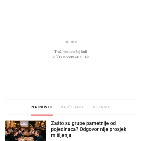
PROČITAJTE JOŠ
Što povezuje Lexus i
Kako su im čepovi boca d
legendarnog Ponyja?
nagradu od 10.000 eura
vjerovali"
NAJNOVIJE
NAJČITANIJE
VEZANO
Zašto su grupe pametnije od
pojedinaca? Odgovor nije prosjek
mišljenja