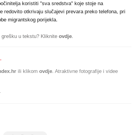
počinitelja koristiti "sva sredstva" koje stoje na
 redovito otkrivaju slučajevi prevara preko telefona, pri
obe migrantskog porijekla.
ti grešku u tekstu? Kliknite
ovdje
.
.
6
dex.hr
ili klikom
ovdje
. Atraktivne fotografije i videe
.