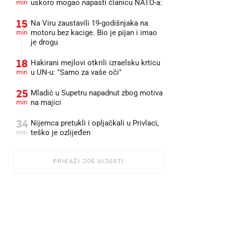
min
uskoro mogao napasti članicu NATO-a:
15
Na Viru zaustavili 19-godišnjaka na
min
motoru bez kacige. Bio je pijan i imao
je drogu
18
Hakirani mejlovi otkrili izraelsku krticu
min
u UN-u: "Samo za vaše oči"
25
Mladić u Supetru napadnut zbog motiva
min
na majici
34
Nijemca pretukli i opljačkali u Privlaci,
min
teško je ozlijeđen
PRIKAŽI JOŠ VIJESTI