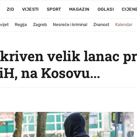
ZID
VIJESTI
SPORT
MAGAZIN
OGLASI
CIJEN
vijet
Regija
Zagreb
Nesreće i kriminal
Znanost
Kalendar
riven velik lanac pr
BiH, na Kosovu...