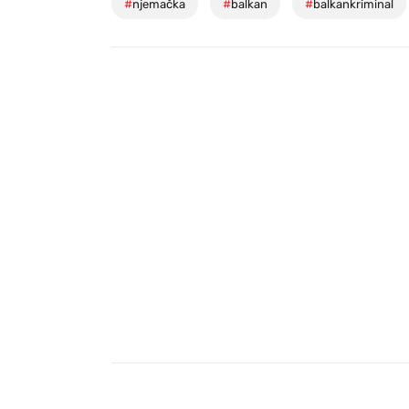
#
njemačka
#
balkan
#
balkankriminal