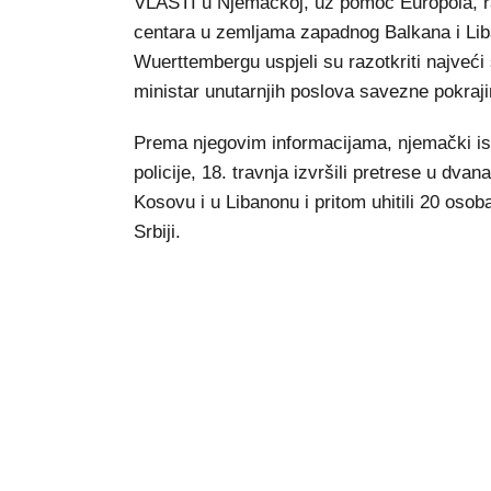
VLASTI u Njemačkoj, uz pomoć Europola, ra
centara u zemljama zapadnog Balkana i Liba
Wuerttembergu uspjeli su razotkriti najveći
ministar unutarnjih poslova savezne pokra
Prema njegovim informacijama, njemački ist
policije, 18. travnja izvršili pretrese u dva
Kosovu i u Libanonu i pritom uhitili 20 os
Srbiji.