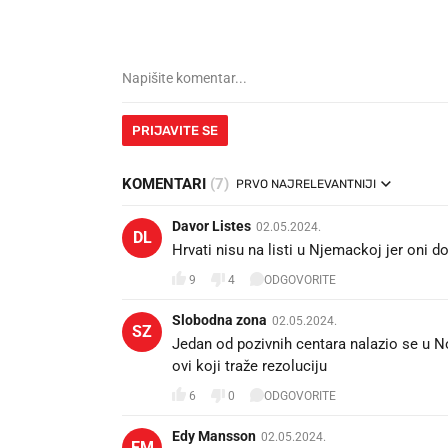
PRIJAVITE SE
KOMENTARI
(7)
PRVO NAJRELEVANTNIJI
Davor Listes
02.05.2024.
DL
Hrvati nisu na listi u Njemackoj jer oni d
9
4
ODGOVORITE
Slobodna zona
02.05.2024.
SZ
Jedan od pozivnih centara nalazio se u Novom Pazaru
ovi koji traže rezoluciju 🙄
6
0
ODGOVORITE
Edy Mansson
02.05.2024.
EM