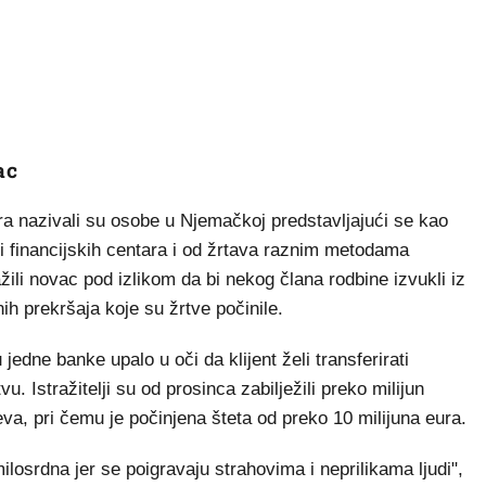
ac
ara nazivali su osobe u Njemačkoj predstavljajući se kao
ili financijskih centara i od žrtava raznim metodama
ažili novac pod izlikom da bi nekog člana rodbine izvukli iz
nih prekršaja koje su žrtve počinile.
jedne banke upalo u oči da klijent želi transferirati
 Istražitelji su od prosinca zabilježili preko milijun
eva, pri čemu je počinjena šteta od preko 10 milijuna eura.
losrdna jer se poigravaju strahovima i neprilikama ljudi",