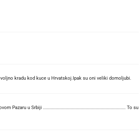
ovoljno kradu kod kuce u Hrvatskoj.Ipak su oni veliki domoljubi.
 u Srbiji .................................................................. To su