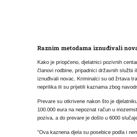
Raznim metodama iznuđivali nov
Kako je priopćeno, djelatnici pozivnih cent
članovi rodbine, pripadnici državnih službi 
iznuđivali novac. Kriminalci su od žrtava tr
neprilika ili su prijetili kaznama zbog navod
Prevare su otkrivene nakon što je djelatniku 
100.000 eura na nepoznat račun u inozemstvu.
poziva, a do prevare je došlo u 6000 slučaj
"Ova kaznena djela su posebice podla i nemi