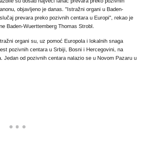
zbile su dosad najveći lanac prevara preko pozivnih
nonu, objavljeno je danas. "Istražni organi u Baden-
 slučaj prevara preko pozivnih centara u Europi", rekao je
jine Baden-Wuerttemberg Thomas Strobl.
ražni organi su, uz pomoć Europola i lokalnih snaga
naest pozivnih centara u Srbiji, Bosni i Hercegovini, na
oba. Jedan od pozivnih centara nalazio se u Novom Pazaru u