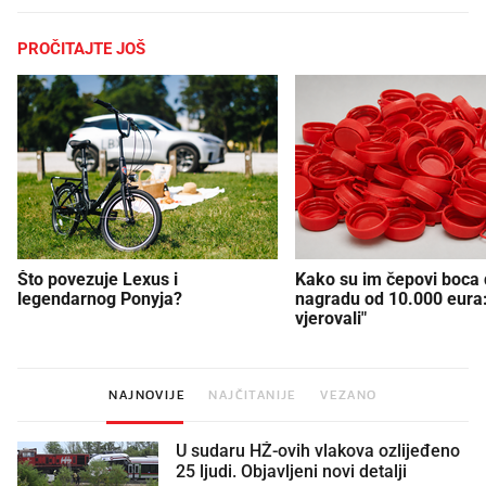
PROČITAJTE JOŠ
Što povezuje Lexus i
Kako su im čepovi boca d
legendarnog Ponyja?
nagradu od 10.000 eura
vjerovali"
NAJNOVIJE
NAJČITANIJE
VEZANO
U sudaru HŽ-ovih vlakova ozlijeđeno
25 ljudi. Objavljeni novi detalji