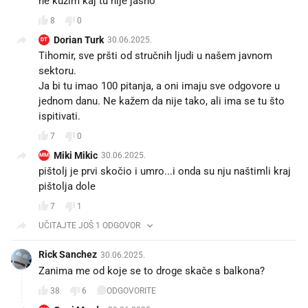
ne kuzim kaj tu nije jasno
8
0
Dorian Turk
30.06.2025.
DT
Tihomir, sve pršti od stručnih ljudi u našem javnom
sektoru.
Ja bi tu imao 100 pitanja, a oni imaju sve odgovore u
jednom danu. Ne kažem da nije tako, ali ima se tu što
ispitivati.
7
0
Miki Mikic
30.06.2025.
MM
pištolj je prvi skočio i umro...i onda su nju naštimli kraj
pištolja dole
7
1
UČITAJTE JOŠ 1 ODGOVOR
Rick Sanchez
30.06.2025.
Zanima me od koje se to droge skače s balkona?
38
6
ODGOVORITE