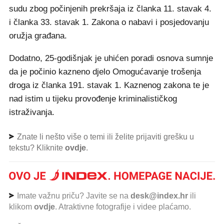
sudu zbog počinjenih prekršaja iz članka 11. stavak 4.
i članka 33. stavak 1. Zakona o nabavi i posjedovanju
oružja građana.
Dodatno, 25-godišnjak je uhićen poradi osnova sumnje
da je počinio kazneno djelo Omogućavanje trošenja
droga iz članka 191. stavak 1. Kaznenog zakona te je
nad istim u tijeku provođenje kriminalističkog
istraživanja.
Znate li nešto više o temi ili želite prijaviti grešku u
tekstu? Kliknite
ovdje
.
Imate važnu priču? Javite se na
desk@index.hr
ili
klikom
ovdje
. Atraktivne fotografije i videe plaćamo.