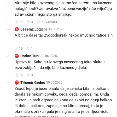
Ako nije bilo kaznenog djela, možda barem ima kaznene
nelogičnosti? Jer ovakve ‘službene verzije’ više vrijeđaju
zdrav razum nego što ga smiruju.
79
3
ODGOVORITE
Jeeemz Logicni
30.06.2025.
JL
A bit ce da je taj 25ogodisnjak nekog imucnog tatice sin
😉
19
1
Dorian Turk
30.06.2025.
DT
Upravo to. Kako su iz svega navedenog tako olako i
brzo zaključili da nije bilo kaznenog djela.
15
3
Tihomir Godec
30.06.2025.
TG
Znaci, lepo je jucer pisalo da je zenska bila na balkonu i
derala se nekom coveku, deda, deda, pomozi mi. Onda
je krenula prek ograde balkona da skoci na drugi balkon
ili dole s balkona, zapela je na klima uredaj, to ju je
okrenulo u zraku i pala je na glavu. To je par ljudi vidlo,