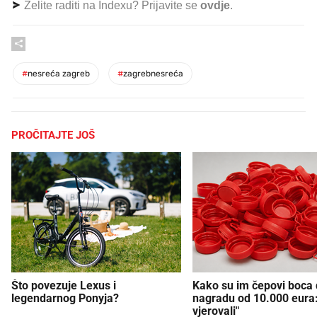
Želite raditi na Indexu? Prijavite se
ovdje
.
#
nesreća zagreb
#
zagrebnesreća
PROČITAJTE JOŠ
Što povezuje Lexus i
Kako su im čepovi boca d
legendarnog Ponyja?
nagradu od 10.000 eura
vjerovali"