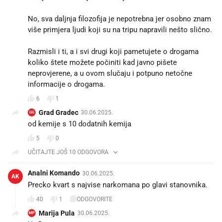
No, sva daljnja filozofija je nepotrebna jer osobno znam
više primjera ljudi koji su na tripu napravili nešto slično.
Razmisli i ti, a i svi drugi koji pametujete o drogama
koliko štete možete počiniti kad javno pišete
neprovjerene, a u ovom slučaju i potpuno netočne
informacije o drogama.
6
1
Grad Gradec
30.06.2025.
GG
od kemije s 10 dodatnih kemija
5
0
UČITAJTE JOŠ 10 ODGOVORA
Analni Komando
30.06.2025.
AK
Precko kvart s najvise narkomana po glavi stanovnika.
40
1
ODGOVORITE
Marija Pula
30.06.2025.
MP