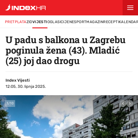
PRETPLATA
ZID
VIJESTI
OGLASI
CIJENE
SPORT
MAGAZIN
RECEPTI
KALENDA
U padu s balkona u Zagrebu
poginula žena (43). Mladić
(25) joj dao drogu
Index Vijesti
12:05, 30. lipnja 2025.
1
/
10