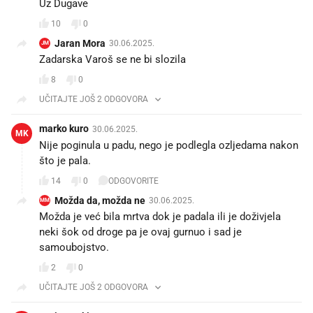
Uz Dugave
10
0
Jaran Mora
30.06.2025.
JM
Zadarska Varoš se ne bi slozila
8
0
UČITAJTE JOŠ 2 ODGOVORA
marko kuro
30.06.2025.
MK
Nije poginula u padu, nego je podlegla ozljedama nakon
što je pala.
14
0
ODGOVORITE
Možda da, možda ne
30.06.2025.
MM
Možda je već bila mrtva dok je padala ili je doživjela
neki šok od droge pa je ovaj gurnuo i sad je
samoubojstvo.
2
0
UČITAJTE JOŠ 2 ODGOVORA