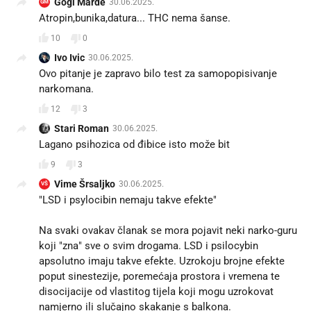
Gogi Marde
30.06.2025.
GM
Atropin,bunika,datura... THC nema šanse.
10
0
Ivo Ivic
30.06.2025.
Ovo pitanje je zapravo bilo test za samopopisivanje
narkomana.
12
3
Stari Roman
30.06.2025.
Lagano psihozica od đibice isto može bit
9
3
Vime Šrsaljko
30.06.2025.
VŠ
"LSD i psylocibin nemaju takve efekte"
Na svaki ovakav članak se mora pojavit neki narko-guru
koji "zna" sve o svim drogama. LSD i psilocybin
apsolutno imaju takve efekte. Uzrokoju brojne efekte
poput sinestezije, poremećaja prostora i vremena te
disocijacije od vlastitog tijela koji mogu uzrokovat
namjerno ili slučajno skakanje s balkona.