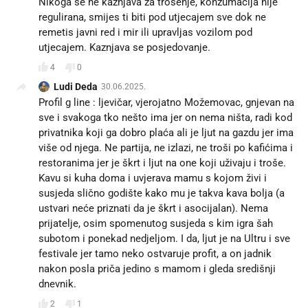
Nikoga se ne kaznjava za trosenje, konzumacija nije
regulirana, smijes ti biti pod utjecajem sve dok ne
remetis javni red i mir ili upravljas vozilom pod
utjecajem. Kaznjava se posjedovanje.
4
0
Ludi Deda
30.06.2025.
Profil g line : ljevičar, vjerojatno Možemovac, gnjevan na
sve i svakoga tko nešto ima jer on nema ništa, radi kod
privatnika koji ga dobro plaća ali je ljut na gazdu jer ima
više od njega. Ne partija, ne izlazi, ne troši po kafićima i
restoranima jer je škrt i ljut na one koji uživaju i troše.
Kavu si kuha doma i uvjerava mamu s kojom živi i
susjeda slično godište kako mu je takva kava bolja (a
ustvari neće priznati da je škrt i asocijalan). Nema
prijatelje, osim spomenutog susjeda s kim igra šah
subotom i ponekad nedjeljom. I da, ljut je na Ultru i sve
festivale jer tamo neko ostvaruje profit, a on jadnik
nakon posla priča jedino s mamom i gleda središnji
dnevnik.
2
1