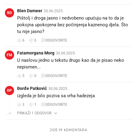
Blen Dameer
30.06.2025.
BD
Pištolj i droga jasno i nedvobeno upućuju na to da je
pokojna upokojena bez počinjenja kaznenog djela. Što
tu nije jasno?
6
0
ODGOVORITE
Fatamorgana Morg
30.06.2025.
FM
U naslovu jedno u tekstu drugo kao da je pisao neko
nepismen...
5
0
ODGOVORITE
Đorđe Patković
30.06.2025.
ĐP
izgleda je bilo poziva sa vrha hadezeja
3
1
ODGOVORITE
PRIKAŽI 1 ODGOVOR
JOŠ 19 KOMENTARA