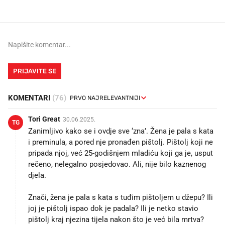
PRIJAVITE SE
KOMENTARI
(76)
Tori Great
30.06.2025.
TG
Zanimljivo kako se i ovdje sve ‘zna’. Žena je pala s kata
i preminula, a pored nje pronađen pištolj. Pištolj koji ne
pripada njoj, već 25-godišnjem mladiću koji ga je, usput
rečeno, nelegalno posjedovao. Ali, nije bilo kaznenog
djela.
Znači, žena je pala s kata s tuđim pištoljem u džepu? Ili
joj je pištolj ispao dok je padala? Ili je netko stavio
pištolj kraj njezina tijela nakon što je već bila mrtva?