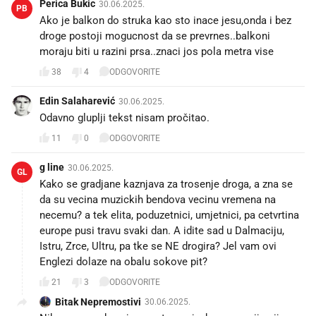
Perica Bukic
30.06.2025.
PB
Ako je balkon do struka kao sto inace jesu,onda i bez
droge postoji mogucnost da se prevrnes..balkoni
moraju biti u razini prsa..znaci jos pola metra vise
38
4
ODGOVORITE
Edin Salaharević
30.06.2025.
Odavno gluplji tekst nisam pročitao.
11
0
ODGOVORITE
g line
30.06.2025.
GL
Kako se gradjane kaznjava za trosenje droga, a zna se
da su vecina muzickih bendova vecinu vremena na
necemu? a tek elita, poduzetnici, umjetnici, pa cetvrtina
europe pusi travu svaki dan. A idite sad u Dalmaciju,
Istru, Zrce, Ultru, pa tke se NE drogira? Jel vam ovi
Englezi dolaze na obalu sokove pit?
21
3
ODGOVORITE
Bitak Nepremostivi
30.06.2025.