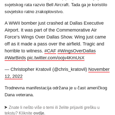
svjetskog rata razvio Bell Aircraft. Tada ga je koristilo
sovjetsko ratno zrakoplovstvo.
A WWII bomber just crashed at Dallas Executive
Airport. It was part of the Commemorative Air
Force’s Wings Over Dallas Show. Wing just came
off as it made a pass over the airfield. Tragic and
horrible to witness.
#CAF
#WingsOverDallas
#WarBirds
pic.twitter.com/oojv4KmUsX
— Christopher Kratovil (@chris_kratovil)
November
12, 2022
Trodnevna manifestacija održana je u čast američkog
Dana veterana.
Znate li nešto više o temi ili želite prijaviti grešku u
tekstu? Kliknite
ovdje
.