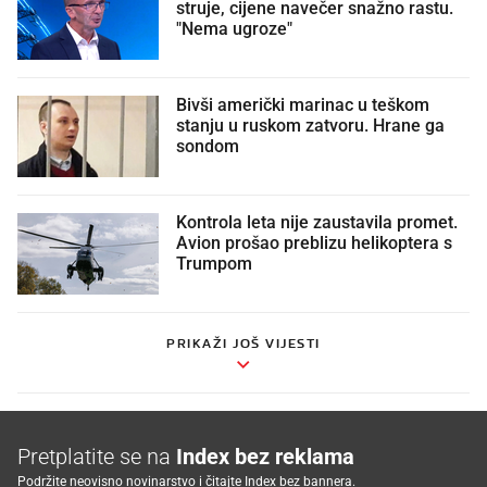
struje, cijene navečer snažno rastu.
"Nema ugroze"
Bivši američki marinac u teškom
stanju u ruskom zatvoru. Hrane ga
sondom
Kontrola leta nije zaustavila promet.
Avion prošao preblizu helikoptera s
Trumpom
PRIKAŽI JOŠ VIJESTI
Pretplatite se na
Index bez reklama
Podržite neovisno novinarstvo i čitajte Index bez bannera.