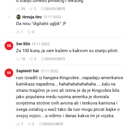
u stanju između plinskog i tekućeg.
39
2
ODGOVORITE
Hrvoje Hrc
13.11.2022.
Da nisu "digitalni ugljik" ;P
1
0
Ser Đžo
12.11.2022.
SĐ
Za 100 kuna, ja vam kažem u kakvom su stanju piloti.
18
2
ODGOVORITE
Sapienti Sat
12.11.2022.
SS
rusi izvadili iz hangara Kingcobre...napadaju amerikance
kamikaza napadima....hahahahahahahaha.....šalu na
stranu tragično je ovo ali istina je da je Kingcobra bila
jako popularna medu rusima.amerika je donirala
sovjetima stotine ovih aviona ali i tenkova kamiona i
svega ostalog u ww2 tako da rusi mogu pricat bajke o
svojoj vojsci....a vidimo i danas kakva im je vojska.
7
2
ODGOVORITE