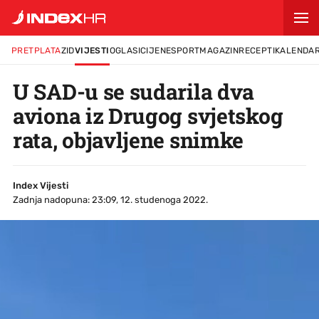
PRETPLATA
ZID
VIJESTI
OGLASI
CIJENE
SPORT
MAGAZIN
RECEPTI
KALENDA
U SAD-u se sudarila dva
aviona iz Drugog svjetskog
rata, objavljene snimke
Index Vijesti
Zadnja nadopuna: 23:09, 12. studenoga 2022.