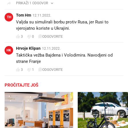
PRIKAŽI 1 ODGOVOR
Tom Hm
12.11.2022.
TH
Valjda su simulirali borbu protiv Rusa, jer Rusi to
vjerojatno koriste u Ukrajini.
3
0
ODGOVORITE
Hrvoje Klipan
12.11.2022.
HK
Taktička vežba Bajdena i Volodimira. Navodjeni od
strane Franje
3
1
ODGOVORITE
PROČITAJTE JOŠ