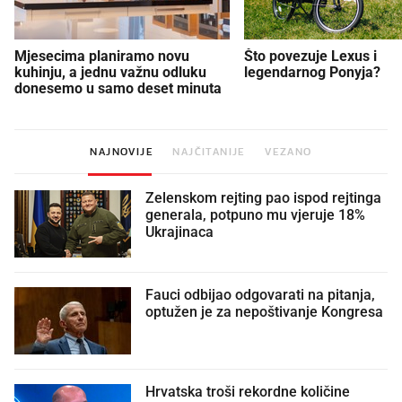
Mjesecima planiramo novu
Što povezuje Lexus i
kuhinju, a jednu važnu odluku
legendarnog Ponyja?
donesemo u samo deset minuta
NAJNOVIJE
NAJČITANIJE
VEZANO
Zelenskom rejting pao ispod rejtinga
generala, potpuno mu vjeruje 18%
Ukrajinaca
Fauci odbijao odgovarati na pitanja,
optužen je za nepoštivanje Kongresa
Hrvatska troši rekordne količine