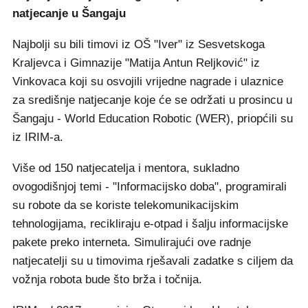
natjecanje u Šangaju
Najbolji su bili timovi iz OŠ "Iver" iz Sesvetskoga
Kraljevca i Gimnazije "Matija Antun Reljković" iz
Vinkovaca koji su osvojili vrijedne nagrade i ulaznice
za središnje natjecanje koje će se održati u prosincu u
Šangaju - World Education Robotic (WER), priopćili su
iz IRIM-a.
Više od 150 natjecatelja i mentora, sukladno
ovogodišnjoj temi - "Informacijsko doba", programirali
su robote da se koriste telekomunikacijskim
tehnologijama, recikliraju e-otpad i šalju informacijske
pakete preko interneta. Simulirajući ove radnje
natjecatelji su u timovima rješavali zadatke s ciljem da
vožnja robota bude što brža i točnija.