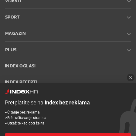
SPORT
MAGAZIN
PLUS
INDEX OGLASI
INDEX RECEPTI
INFO
Pretplatite se na
Index bez reklama
Čitanje bez reklama
Oglašavanje
Zaposli se na Indexu
Kontakt
Impressum
Uvjeti
Brže učitavanje stranica
korištenja
Postavke kolačića
Otkažite kad god želite