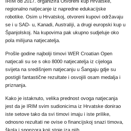
IRIM od 2017. organizira Otvoreni kup Hrvatske,
regionalno natjecanje iz napredne edukacijske
robotike. Osim u Hrvatskoj, otvoreni kupovi održavaju
se i u SAD- u, Kanadi, Australiji, a drugi europski kup u
Španjolskoj. Na kupovima pak ukupno sudjeluje oko
pola milijuna natjecatelja.
Prošle godine najbolji timovi WER Croatian Open
natjecali su se s oko 8000 natjecatelja iz cijeloga
svijeta na središnjem natjecanju u Šangaju gdje su
postigli fantastične rezultate i osvojili osam medalja i
priznanja.
Kako je istaknuto, velika prednost ovoga natjecanja
jest da je IRIM svim sudionicima iz Hrvatske donirao
iste setove tako da svi timovi imaju i iste prilike,
odnosno rezultati ne ovise o financijskoj snazi timova,
škola i sponzora koji stoje iza njih.