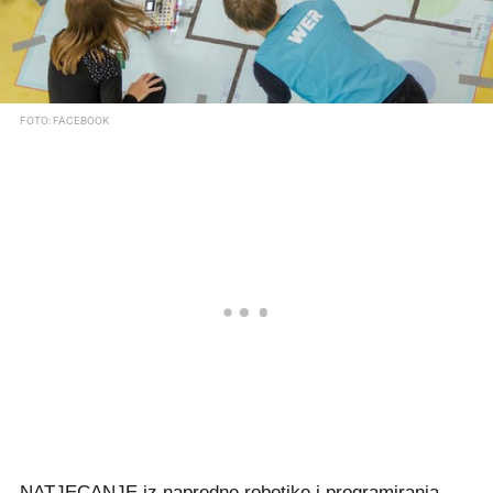
FOTO: FACEBOOK
NATJECANJE iz napredne robotike i programiranja -