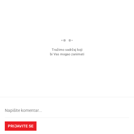
PROČITAJTE JOŠ
Mjesecima planiramo novu
Što povezuje Lexus i
kuhinju, a jednu važnu odluku
legendarnog Ponyja?
donesemo u samo deset minuta
PRIJAVITE SE