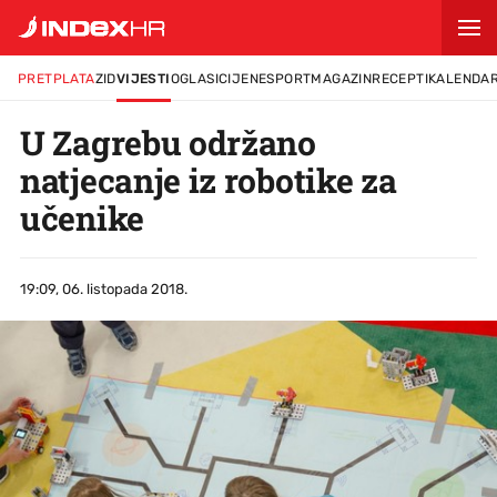
PRETPLATA
ZID
VIJESTI
OGLASI
CIJENE
SPORT
MAGAZIN
RECEPTI
KALENDA
U Zagrebu održano
natjecanje iz robotike za
učenike
19:09, 06. listopada 2018.