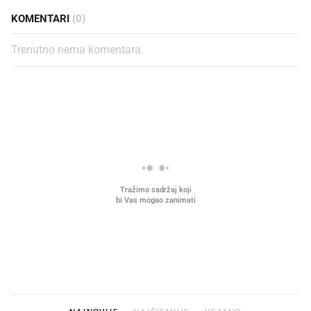
KOMENTARI
(0)
Trenutno nema komentara.
PROČITAJTE JOŠ
Mjesecima planiramo novu
Što povezuje Lexus i
kuhinju, a jednu važnu odluku
legendarnog Ponyja?
donesemo u samo deset minuta
NAJNOVIJE
NAJČITANIJE
VEZANO