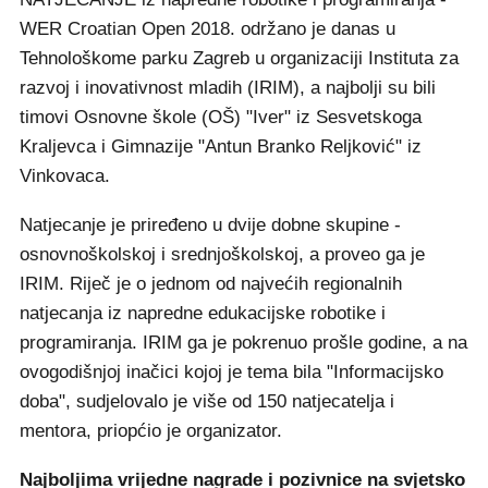
WER Croatian Open 2018. održano je danas u
Tehnološkome parku Zagreb u organizaciji Instituta za
razvoj i inovativnost mladih (IRIM), a najbolji su bili
timovi Osnovne škole (OŠ) "Iver" iz Sesvetskoga
Kraljevca i Gimnazije "Antun Branko Reljković" iz
Vinkovaca.
Natjecanje je priređeno u dvije dobne skupine -
osnovnoškolskoj i srednjoškolskoj, a proveo ga je
IRIM. Riječ je o jednom od najvećih regionalnih
natjecanja iz napredne edukacijske robotike i
programiranja. IRIM ga je pokrenuo prošle godine, a na
ovogodišnjoj inačici kojoj je tema bila "Informacijsko
doba", sudjelovalo je više od 150 natjecatelja i
mentora, priopćio je organizator.
Najboljima vrijedne nagrade i pozivnice na svjetsko