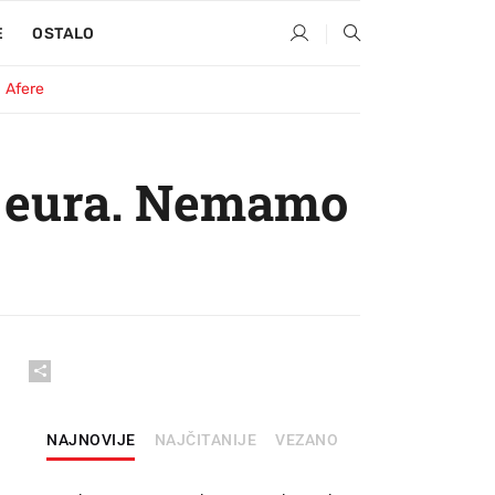
E
OSTALO
Afere
0 eura. Nemamo
NAJNOVIJE
NAJČITANIJE
VEZANO