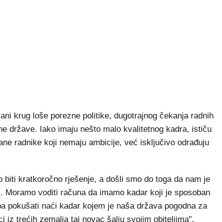
rani krug loše porezne politike, dugotrajnog čekanja radnih
e države. Iako imaju nešto malo kvalitetnog kadra, ističu
ne radnike koji nemaju ambicije, već isključivo odrađuju
lo biti kratkoročno rješenje, a došli smo do toga da nam je
jati. Moramo voditi računa da imamo kadar koji je sposoban
reba pokušati naći kadar kojem je naša država pogodna za
ci iz trećih zemalja taj novac šalju svojim obiteljima",