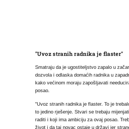
"Uvoz stranih radnika je flaster"
Smatraju da je ugostiteljstvo zapalo u zača
dozvola i odlaska domaćih radnika u zapadn
kako većinom moraju zapošljavati needucira
posao.
"Uvoz stranih radnika je flaster. To je treba
to jedino rješenje. Stvari se trebaju mijen
raditi i koji ima ambiciju za ovaj posao. T
život i da taj novac ostaje u državi jer stran