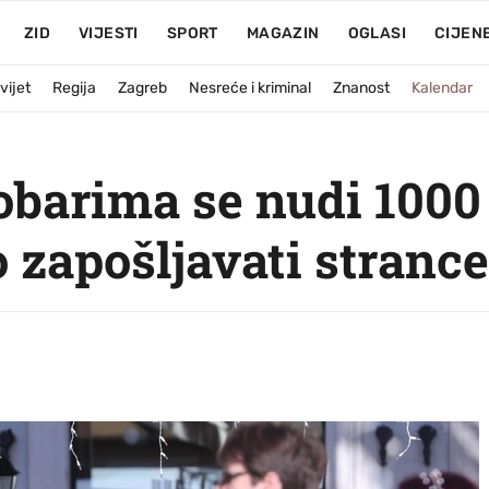
ZID
VIJESTI
SPORT
MAGAZIN
OGLASI
CIJEN
vijet
Regija
Zagreb
Nesreće i kriminal
Znanost
Kalendar
nobarima se nudi 100
 zapošljavati strance