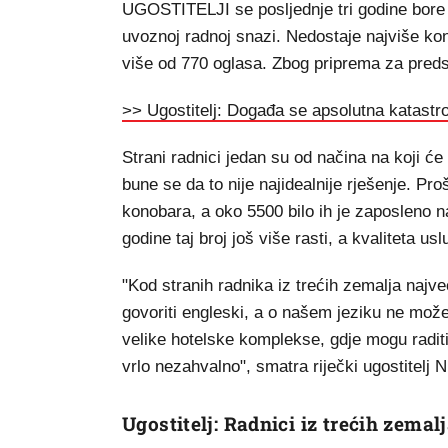
UGOSTITELJI se posljednje tri godine bore
uvoznoj radnoj snazi. Nedostaje najviše ko
više od 770 oglasa. Zbog priprema za predse
>> Ugostitelj: Događa se apsolutna katast
Strani radnici jedan su od načina na koji će
bune se da to nije najidealnije rješenje. Pr
konobara, a oko 5500 bilo ih je zaposleno 
godine taj broj još više rasti, a kvaliteta us
"Kod stranih radnika iz trećih zemalja najveć
govoriti engleski, a o našem jeziku ne može
velike hotelske komplekse, gdje mogu raditi
vrlo nezahvalno", smatra riječki ugostitelj 
Ugostitelj: Radnici iz trećih zema