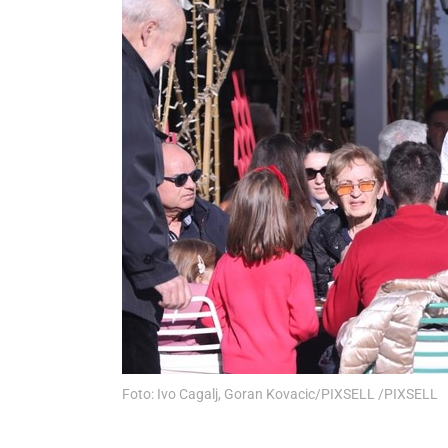
Foto: Ivo Cagalj, Goran Kovacic/PIXSELL /PIXSELL