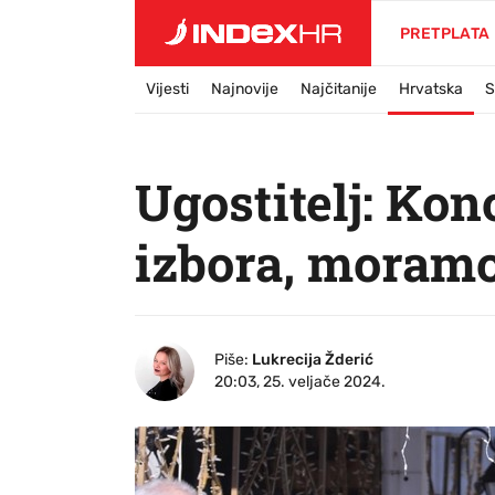
PRETPLATA
Vijesti
Najnovije
Najčitanije
Hrvatska
S
Ugostitelj: Ko
izbora, moramo
Piše:
Lukrecija Žderić
20:03, 25. veljače 2024.