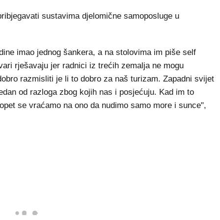
pribjegavati sustavima djelomične samoposluge u
odine imao jednog šankera, a na stolovima im piše self
vari rješavaju jer radnici iz trećih zemalja ne mogu
obro razmisliti je li to dobro za naš turizam. Zapadni svijet
edan od razloga zbog kojih nas i posjećuju. Kad im to
i opet se vraćamo na ono da nudimo samo more i sunce",