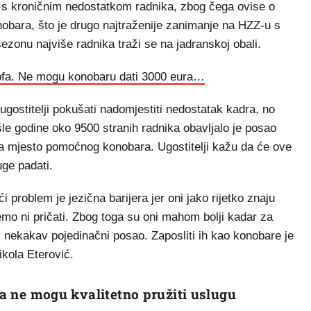
 s kroničnim nedostatkom radnika, zbog čega ovise o
nobara, što je drugo najtraženije zanimanje na HZZ-u s
zonu najviše radnika traži se na jadranskoj obali.
rofa. Ne mogu konobaru dati 3000 eura…
 ugostitelji pokušati nadomjestiti nedostatak kadra, no
ošle godine oko 9500 stranih radnika obavljalo je posao
na mjesto pomoćnog konobara. Ugostitelji kažu da će ove
luge padati.
i problem je jezična barijera jer oni jako rijetko znaju
mo ni pričati. Zbog toga su oni mahom bolji kadar za
 nekakav pojedinačni posao. Zaposliti ih kao konobare je
Nikola Eterović.
lja ne mogu kvalitetno pružiti uslugu