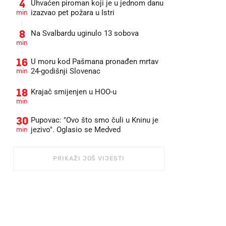
4
Uhvaćen piroman koji je u jednom danu
min
izazvao pet požara u Istri
8
Na Svalbardu uginulo 13 sobova
min
16
U moru kod Pašmana pronađen mrtav
min
24-godišnji Slovenac
18
Krajač smijenjen u HOO-u
min
30
Pupovac: "Ovo što smo čuli u Kninu je
min
jezivo". Oglasio se Medved
PRIKAŽI JOŠ VIJESTI