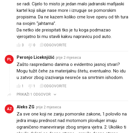
se radi. Cijelo to misto je jedan malo jadranski mafijaski
kartel koji siluje nase more i izruguje se pomorskim
propisima. Da ne kazem koliko crne love operu od tih tura
na svojim “jahtama”.
Da netko ide preispitati tko je tu koga podmazao
vjerojatno bi mu stavili kakvu napravicu pod auto.
3
0
ODGOVORITE
Peronjo Liceknjižić
prije 2 mjeseca
PL
Zašto raspredamo danima o evidentno jasnoj stvari?
Mogu tužit čehe za materijalnu štetu, eventualno. No idu
u zatvor zbog izazivanja nesreće sa smrtnim ishodom.
1
1
ODGOVORITE
PRIKAŽI 1 ODGOVOR
Aleks ZG
prije 2 mjeseca
AZ
Za sve one koji ne zanju pomorske zakone, 1.polovilo na
jedra imaju prednost nad motornom plovilujer imaju
ograničeno manevriranje zbog smjera vjetra. 2. Ukoliko ti