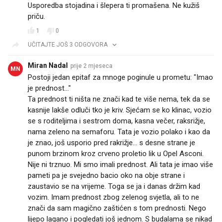
Usporedba stojadina i šlepera ti promašena. Ne kužiš
priču.
1
0
UČITAJTE JOŠ 3 ODGOVORA
Miran Nadal
prije 2 mjeseca
MN
Postoji jedan epitaf za mnoge poginule u prometu: "Imao
je prednost..."
Ta prednost ti ništa ne znači kad te više nema, tek da se
kasnije lakše odluči tko je kriv. Sjećam se ko klinac, vozio
se s roditeljima i sestrom doma, kasna večer, raksrižje,
nama zeleno na semaforu. Tata je vozio polako i kao da
je znao, još usporio pred rakrižje... s desne strane je
punom brzinom kroz crveno proletio lik u Opel Asconi.
Nije ni trznuo. Mi smo imali prednost. Ali tata je imao više
pameti pa je svejedno bacio oko na obje strane i
zaustavio se na vrijeme. Toga se ja i danas držim kad
vozim. Imam prednost zbog zelenog svjetla, ali to ne
znači da sam magično zaštićen s tom prednosti. Nego
lijepo lagano i pogledati još jednom. S budalama se nikad