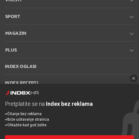
SPORT
MAGAZIN
PLUS
INDEX OGLASI
INDEX RECEPTI
INFO
Pretplatite se na
Index bez reklama
Čitanje bez reklama
Oglašavanje
Zaposli se na Indexu
Kontakt
Impressum
Uvjeti
Brže učitavanje stranica
korištenja
Postavke kolačića
Otkažite kad god želite