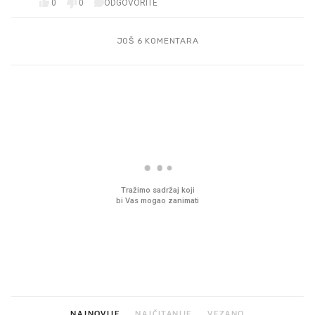
0
0
ODGOVORITE
JOŠ 6 KOMENTARA
PROČITAJTE JOŠ
Mjesecima planiramo novu
Što povezuje Lexus i
kuhinju, a jednu važnu odluku
legendarnog Ponyja?
donesemo u samo deset
minuta
NAJNOVIJE
NAJČITANIJE
VEZANO