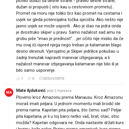
plovilo dolazi sa desne strane - pravilo desne strane,
dužan si propusti ( isto kau u cestovnom prometu)...
Promet na moru nije toliko brz kao promet na cestama i
uvjek se gleda potencijalna točka sjecišta. Ako nešto nije
jasno uvjek se može usporiti . Ako je išao na jedra onda
je dvostruko skiper u pravu. Samo nažalost sad amu na
grobu piše "imao je prednost". ...jer očito nije mislio da će
mu ovaj ići ispred njega nego trebao je katamaran blago
desno skrenuti. Vjerojatno je Skiper jedrilice pokušao u
zadnji trenutak napraviti manevar izbjegavanja, a li
nažalost manevar izbjegavanja katamaran nije bilo ili je
bilo samo usporenje.
1
0
ODGOVORITE
Mate Ajduković
prije 2 mjeseca
MA
Plovimo kroz Amazonu prema Manausu. Kroz Amazonu
moraš imati peljara. U jednom momentu mali brodić ide
prema nama. Kapetan pita peljara, što ćemo sad? Peljar
pita kapetana, je li u toj barci netko vaš, brat, otac, stric
možda? Kapetan odgovara ne. Onda nastavite držati kurs
i brzinu, kaže peljar. Brzinu nismo smanjivali, kurs nismo