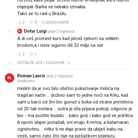
mijenjali. Barka se nekako izmakla.
Tako se to radi u Brazilu.
3
9
ODGOVORITE
Dotur Luigi
prije 2 mjeseca
DL
A di ceš prominit kurs kad ploviš rjekom sa velikim
brodom,a i niste sigurno išli 32 milje na sat
2
1
UČITAJTE JOŠ 1 ODGOVOR
Roman Lavriv
prije 2 mjeseca
RL
Uređivano
mislim da je ovo bilo obično pokazivanje mišića na
tragičan način ... doživio sam to jedne noći na Krku, kad
sam u barci od 3m bio gurnut s boka od strane primitivca
od 20-tak metara ... sutra je išla prijava policiji, odgovor je
bio - ma pustite budalu ... kako god, i kako god se jedrilica
ili njezin skiper ponašali, oni imaju 4 mrtva, a katamaran
ogrebotinu ... nitko ti ne daje pravo da ubiješ babu na
cesti, samo zato što nije na pješačkom prijelazu