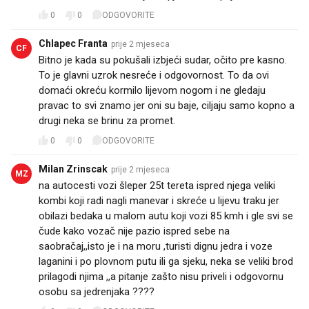
0
0
ODGOVORITE
Chlapec Franta
prije 2 mjeseca
CF
Bitno je kada su pokušali izbjeći sudar, očito pre kasno.
To je glavni uzrok nesreće i odgovornost. To da ovi
domaći okreću kormilo lijevom nogom i ne gledaju
pravac to svi znamo jer oni su baje, ciljaju samo kopno a
drugi neka se brinu za promet.
0
0
ODGOVORITE
Milan Zrinscak
prije 2 mjeseca
MZ
na autocesti vozi šleper 25t tereta ispred njega veliki
kombi koji radi nagli manevar i skreće u lijevu traku jer
obilazi bedaka u malom autu koji vozi 85 kmh i gle svi se
čude kako vozač nije pazio ispred sebe na
saobračaj,,isto je i na moru ,turisti dignu jedra i voze
laganini i po plovnom putu ili ga sjeku, neka se veliki brod
prilagodi njima ,,a pitanje zašto nisu priveli i odgovornu
osobu sa jedrenjaka ????