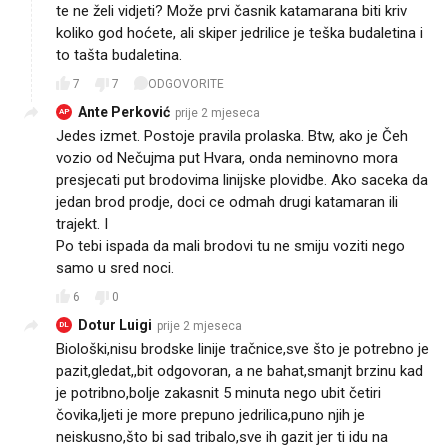
te ne želi vidjeti? Može prvi časnik katamarana biti kriv
koliko god hoćete, ali skiper jedrilice je teška budaletina i
to tašta budaletina.
7
7
ODGOVORITE
Ante Perković
prije 2 mjeseca
AP
Jedes izmet. Postoje pravila prolaska. Btw, ako je Čeh
vozio od Nečujma put Hvara, onda neminovno mora
presjecati put brodovima linijske plovidbe. Ako saceka da
jedan brod prodje, doci ce odmah drugi katamaran ili
trajekt. I
Po tebi ispada da mali brodovi tu ne smiju voziti nego
samo u sred noci.
6
0
Dotur Luigi
prije 2 mjeseca
DL
Biološki,nisu brodske linije tračnice,sve što je potrebno je
pazit,gledat,,bit odgovoran, a ne bahat,smanjt brzinu kad
je potribno,bolje zakasnit 5 minuta nego ubit četiri
čovika,ljeti je more prepuno jedrilica,puno njih je
neiskusno,što bi sad tribalo,sve ih gazit jer ti idu na