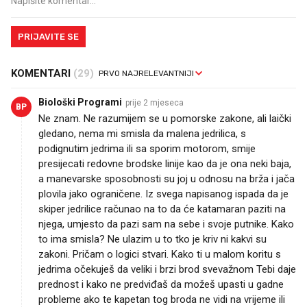
PRIJAVITE SE
KOMENTARI
(29)
Biološki Programi
prije 2 mjeseca
BP
Ne znam. Ne razumijem se u pomorske zakone, ali laički
gledano, nema mi smisla da malena jedrilica, s
podignutim jedrima ili sa sporim motorom, smije
presijecati redovne brodske linije kao da je ona neki baja,
a manevarske sposobnosti su joj u odnosu na brža i jača
plovila jako ograničene. Iz svega napisanog ispada da je
skiper jedrilice računao na to da će katamaran paziti na
njega, umjesto da pazi sam na sebe i svoje putnike. Kako
to ima smisla? Ne ulazim u to tko je kriv ni kakvi su
zakoni. Pričam o logici stvari. Kako ti u malom koritu s
jedrima očekuješ da veliki i brzi brod svevažnom Tebi daje
prednost i kako ne predviđaš da možeš upasti u gadne
probleme ako te kapetan tog broda ne vidi na vrijeme ili