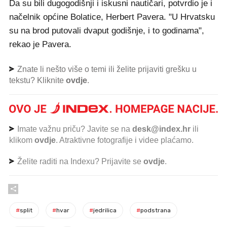
Da su bili dugogodišnji i iskusni nautičari, potvrdio je i
načelnik općine Bolatice, Herbert Pavera. "U Hrvatsku
su na brod putovali dvaput godišnje, i to godinama",
rekao je Pavera.
Znate li nešto više o temi ili želite prijaviti grešku u
tekstu? Kliknite
ovdje
.
Imate važnu priču? Javite se na
desk@index.hr
ili
klikom
ovdje
. Atraktivne fotografije i videe plaćamo.
Želite raditi na Indexu? Prijavite se
ovdje
.
#
split
#
hvar
#
jedrilica
#
podstrana