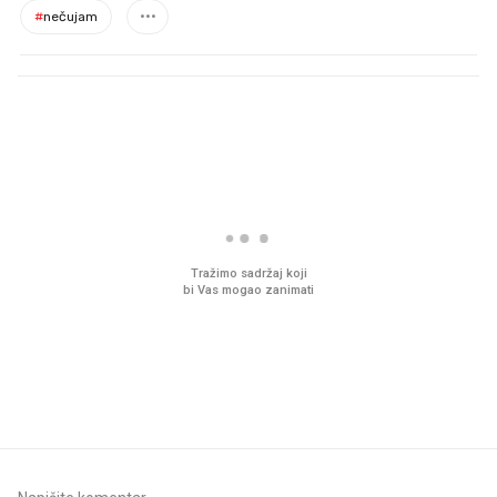
#
nečujam
PROČITAJTE JOŠ
Mjesecima planiramo novu
Što povezuje Lexus i
kuhinju, a jednu važnu odluku
legendarnog Ponyja?
donesemo u samo deset
minuta