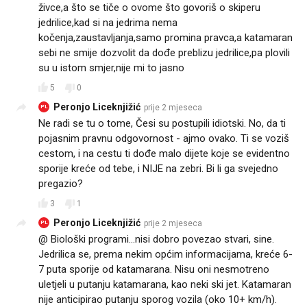
živce,a što se tiče o ovome što govoriš o skiperu
jedrilice,kad si na jedrima nema
kočenja,zaustavljanja,samo promina pravca,a katamaran
sebi ne smije dozvolit da dođe preblizu jedrilice,pa plovili
su u istom smjer,nije mi to jasno
5
0
Peronjo Liceknjižić
prije 2 mjeseca
PL
Ne radi se tu o tome, Česi su postupili idiotski. No, da ti
pojasnim pravnu odgovornost - ajmo ovako. Ti se voziš
cestom, i na cestu ti dođe malo dijete koje se evidentno
sporije kreće od tebe, i NIJE na zebri. Bi li ga svejedno
pregazio?
3
1
Peronjo Liceknjižić
prije 2 mjeseca
PL
@ Biološki programi...nisi dobro povezao stvari, sine.
Jedrilica se, prema nekim općim informacijama, kreće 6-
7 puta sporije od katamarana. Nisu oni nesmotreno
uletjeli u putanju katamarana, kao neki ski jet. Katamaran
nije anticipirao putanju sporog vozila (oko 10+ km/h).