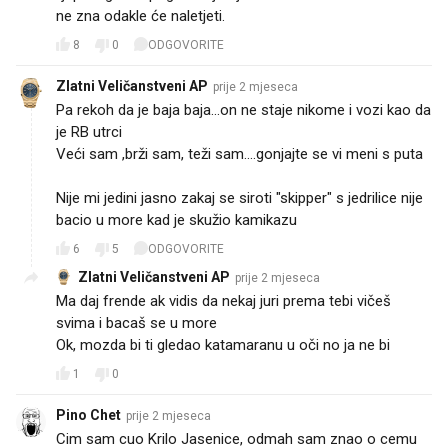
ne zna odakle će naletjeti.
8
0
ODGOVORITE
Zlatni Veličanstveni AP
prije 2 mjeseca
Pa rekoh da je baja baja...on ne staje nikome i vozi kao da
je RB utrci
Veći sam ,brži sam, teži sam....gonjajte se vi meni s puta
Nije mi jedini jasno zakaj se siroti "skipper" s jedrilice nije
bacio u more kad je skužio kamikazu
6
5
ODGOVORITE
Zlatni Veličanstveni AP
prije 2 mjeseca
Ma daj frende ak vidis da nekaj juri prema tebi vičeš
svima i bacaš se u more
Ok, mozda bi ti gledao katamaranu u oči no ja ne bi
1
0
Pino Chet
prije 2 mjeseca
Cim sam cuo Krilo Jasenice, odmah sam znao o cemu