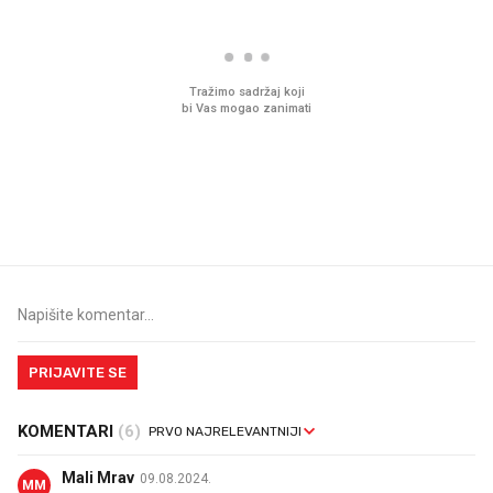
Mjesecima planiramo novu
Što povezuje Lexus i
kuhinju, a jednu važnu odluku
legendarnog Ponyja?
donesemo u samo deset
minuta
PRIJAVITE SE
KOMENTARI
(6)
Mali Mrav
09.08.2024.
MM