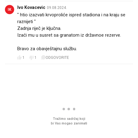
Ivo Kovacevic
09.08.2024.
IK
" htio izazvati krvoproliće ispred stadiona i na kraju se
raznijeti "
Zadnja riječ je ključna.
Izaći mu u susret sa granatom iz državnoe rezerve.
Bravo za obavještajnu službu.
1
1
ODGOVORITE
PROČITAJTE JOŠ