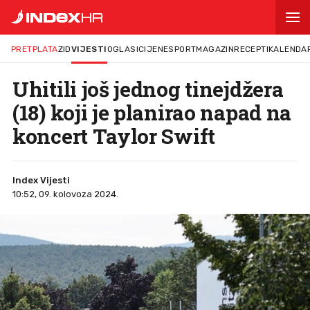
PRETPLATA
ZID
VIJESTI
OGLASI
CIJENE
SPORT
MAGAZIN
RECEPTI
KALENDA
Uhitili još jednog tinejdžera
(18) koji je planirao napad na
koncert Taylor Swift
Index Vijesti
10:52, 09. kolovoza 2024.