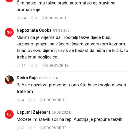
Čim netko ima takvu bradu automatski ga stavit na
promatranje.
14
1
ODGOVORITE
Nepoznata Osoba
09.08.2024.
NO
Mislim da je vrijeme da i roditelji takve djece budu
kazneno gonjeni sa višegodišnjem zatvorskom kaznom.
Imaš ovakvo dijete i praviš se bedast da ništa ne kužiš, to
treba imat posljedice.
11
0
ODGOVORITE
Disko Baja
09.08.2024.
Beč se nažalost pretvorio u ono što bi se moglo nazvati
trafikom...
4
1
ODGOVORITE
Usputni Zajebant
09.08.2024.
UZ
Mozete im staviti soli na rep. Austrija je prepuna takvih.
2
1
ODGOVORITE