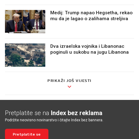
Medij: Trump napao Hegsetha, rekao
mu da je lagao o zalihama streljiva
Dva izraelska vojnika i Libanonac
poginuli u sukobu na jugu Libanona
PRIKAŽI JOŠ VIJESTI
Pretplatite se na
Index bez reklama
Podržite neovisno novinarstvo i čitajte Index bez bannera.
Pretplatite se