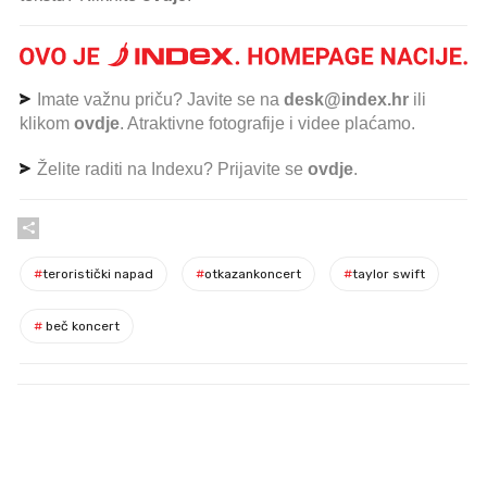
Imate važnu priču? Javite se na
desk@index.hr
ili
klikom
ovdje
. Atraktivne fotografije i videe plaćamo.
Želite raditi na Indexu? Prijavite se
ovdje
.
#
teroristički napad
#
otkazankoncert
#
taylor swift
#
beč koncert
PROČITAJTE JOŠ