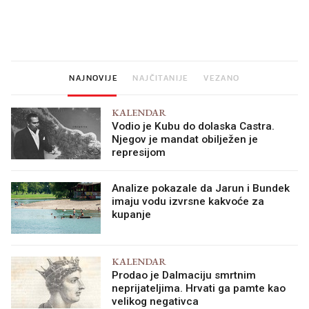
Mjesecima planiramo novu
Što povezuje Lexus i
kuhinju, a jednu važnu odluku
legendarnog Ponyja?
donesemo u samo deset
minuta
NAJNOVIJE
NAJČITANIJE
VEZANO
KALENDAR
Vodio je Kubu do dolaska Castra.
Njegov je mandat obilježen je
represijom
Analize pokazale da Jarun i Bundek
imaju vodu izvrsne kakvoće za
kupanje
KALENDAR
Prodao je Dalmaciju smrtnim
neprijateljima. Hrvati ga pamte kao
velikog negativca