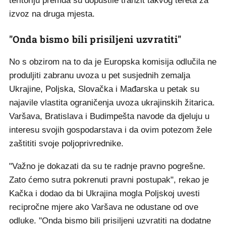
teritoriju premda su dopustile tranzit takvog tereta za
izvoz na druga mjesta.
"Onda bismo bili prisiljeni uzvratiti"
No s obzirom na to da je Europska komisija odlučila ne
produljiti zabranu uvoza u pet susjednih zemalja
Ukrajine, Poljska, Slovačka i Mađarska u petak su
najavile vlastita ograničenja uvoza ukrajinskih žitarica.
Varšava, Bratislava i Budimpešta navode da djeluju u
interesu svojih gospodarstava i da ovim potezom žele
zaštititi svoje poljoprivrednike.
"Važno je dokazati da su te radnje pravno pogrešne.
Zato ćemo sutra pokrenuti pravni postupak", rekao je
Kačka i dodao da bi Ukrajina mogla Poljskoj uvesti
recipročne mjere ako Varšava ne odustane od ove
odluke. "Onda bismo bili prisiljeni uzvratiti na dodatne