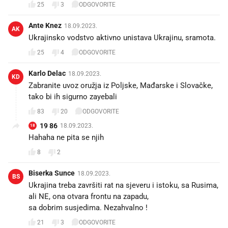
25
3
ODGOVORITE
Ante Knez
18.09.2023.
AK
Ukrajinsko vodstvo aktivno unistava Ukrajinu, sramota.
25
4
ODGOVORITE
Karlo Delac
18.09.2023.
KD
Zabranite uvoz oružja iz Poljske, Mađarske i Slovačke,
tako bi ih sigurno zayebali
83
20
ODGOVORITE
19 86
18.09.2023.
18
Hahaha ne pita se njih
8
2
Biserka Sunce
18.09.2023.
BS
Ukrajina treba završiti rat na sjeveru i istoku, sa Rusima,
ali NE, ona otvara frontu na zapadu,
sa dobrim susjedima. Nezahvalno !
21
3
ODGOVORITE