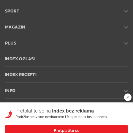
SPORT
MAGAZIN
PLUS
INDEX OGLASI
INDEX RECEPTI
INFO
Oglašavanje
Zaposli se na Indexu
Kontakt
Impressum
Uvjeti
Pretplatite se na
Index bez reklama
korištenja
Postavke kolačića
Podržite neovisno novinarstvo i čitajte Index bez bannera.
Pretplatite se