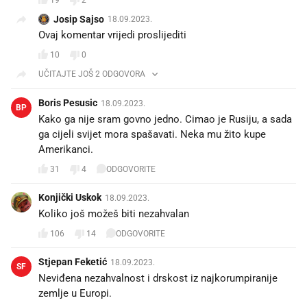
19
2
Josip Sajso
18.09.2023.
Ovaj komentar vrijedi proslijediti
10
0
UČITAJTE JOŠ 2 ODGOVORA
Boris Pesusic
18.09.2023.
BP
Kako ga nije sram govno jedno. Cimao je Rusiju, a sada
ga cijeli svijet mora spašavati. Neka mu žito kupe
Amerikanci.
31
4
ODGOVORITE
Konjički Uskok
18.09.2023.
Koliko još možeš biti nezahvalan
106
14
ODGOVORITE
Stjepan Feketić
18.09.2023.
SF
Neviđena nezahvalnost i drskost iz najkorumpiranije
zemlje u Europi.