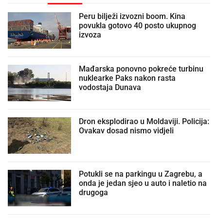
Peru bilježi izvozni boom. Kina
povukla gotovo 40 posto ukupnog
izvoza
Mađarska ponovno pokreće turbinu
nuklearke Paks nakon rasta
vodostaja Dunava
Dron eksplodirao u Moldaviji. Policija:
Ovakav dosad nismo vidjeli
Potukli se na parkingu u Zagrebu, a
onda je jedan sjeo u auto i naletio na
drugoga