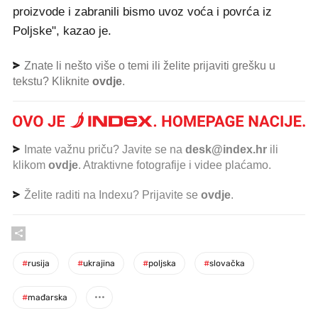
proizvode i zabranili bismo uvoz voća i povrća iz
Poljske", kazao je.
Znate li nešto više o temi ili želite prijaviti grešku u
tekstu? Kliknite
ovdje
.
Imate važnu priču? Javite se na
desk@index.hr
ili
klikom
ovdje
. Atraktivne fotografije i videe plaćamo.
Želite raditi na Indexu? Prijavite se
ovdje
.
#
rusija
#
ukrajina
#
poljska
#
slovačka
#
mađarska