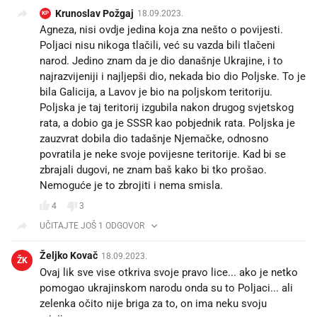
Krunoslav Požgaj
18.09.2023.
KP
Agneza, nisi ovdje jedina koja zna nešto o povijesti.
Poljaci nisu nikoga tlačili, već su vazda bili tlačeni
narod. Jedino znam da je dio današnje Ukrajine, i to
najrazvijeniji i najljepši dio, nekada bio dio Poljske. To je
bila Galicija, a Lavov je bio na poljskom teritoriju.
Poljska je taj teritorij izgubila nakon drugog svjetskog
rata, a dobio ga je SSSR kao pobjednik rata. Poljska je
zauzvrat dobila dio tadašnje Njemačke, odnosno
povratila je neke svoje povijesne teritorije. Kad bi se
zbrajali dugovi, ne znam baš kako bi tko prošao.
Nemoguće je to zbrojiti i nema smisla.
4
3
UČITAJTE JOŠ 1 ODGOVOR
Željko Kovač
18.09.2023.
ŽK
Ovaj lik sve vise otkriva svoje pravo lice... ako je netko
pomogao ukrajinskom narodu onda su to Poljaci... ali
zelenka očito nije briga za to, on ima neku svoju