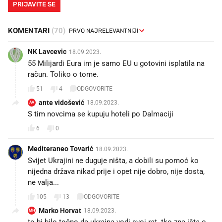
PRIJAVITE SE
KOMENTARI
(70)
NK Lavcevic
18.09.2023.
55 Milijardi Eura im je samo EU u gotovini isplatila na
račun. Toliko o tome.
51
4
ODGOVORITE
ante vidošević
18.09.2023.
AV
S tim novcima se kupuju hoteli po Dalmaciji
6
0
Mediteraneo Tovarić
18.09.2023.
Svijet Ukrajini ne duguje ništa, a dobili su pomoć ko
nijedna država nikad prije i opet nije dobro, nije dosta,
ne valja...
105
13
ODGOVORITE
Marko Horvat
18.09.2023.
MH
to bi bilo točno da ukraina vodi svoj rat. tko zna išta o