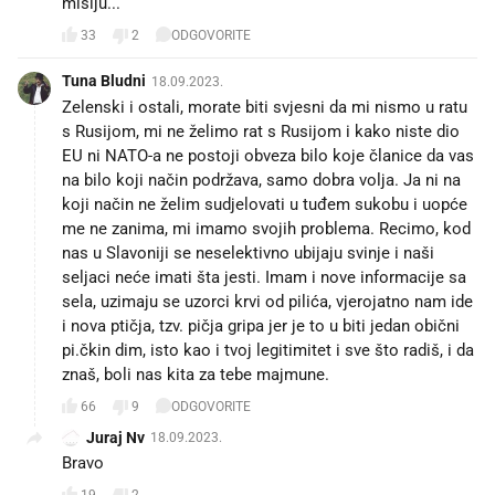
misiju...
33
2
ODGOVORITE
Tuna Bludni
18.09.2023.
Zelenski i ostali, morate biti svjesni da mi nismo u ratu
s Rusijom, mi ne želimo rat s Rusijom i kako niste dio
EU ni NATO-a ne postoji obveza bilo koje članice da vas
na bilo koji način podržava, samo dobra volja. Ja ni na
koji način ne želim sudjelovati u tuđem sukobu i uopće
me ne zanima, mi imamo svojih problema. Recimo, kod
nas u Slavoniji se neselektivno ubijaju svinje i naši
seljaci neće imati šta jesti. Imam i nove informacije sa
sela, uzimaju se uzorci krvi od pilića, vjerojatno nam ide
i nova ptičja, tzv. pičja gripa jer je to u biti jedan obični
pi.čkin dim, isto kao i tvoj legitimitet i sve što radiš, i da
znaš, boli nas kita za tebe majmune.
66
9
ODGOVORITE
Juraj Nv
18.09.2023.
Bravo