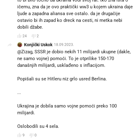
ičemu, zna da je ovo praktički ww3 u kojem ukraina daje
ljude a zapadna aliansa sve ostalo. da je drugačije
ostavio bi ih zapad ko dreck na cesti, ni metka nebi
dobili džabe.
24
2
Konjički Uskok
18.09.2023.
@Zizag, SSSR je dobio nekih 11 milijardi ukupne (dakle,
ne samo vojne) pomoći. To je otprilike 150-170
današnjih milijardi, usklađeno s inflacijom.
Popišali su se Hitleru niz grlo usred Berlina.
...
Ukrajina je dobila samo vojne pomoći preko 100
milijardi.
Oslobodili su 4 sela.
9
0