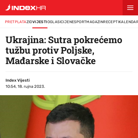
PRETPLATA
ZID
VIJESTI
OGLASI
CIJENE
SPORT
MAGAZIN
RECEPTI
KALENDA
Ukrajina: Sutra pokrećemo
tužbu protiv Poljske,
Mađarske i Slovačke
Index Vijesti
10:54, 18. rujna 2023.