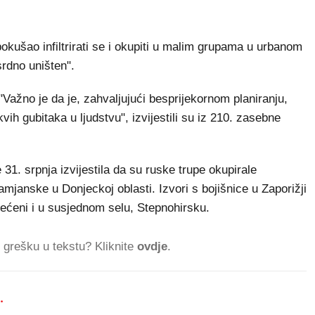
 pokušao infiltrirati se i okupiti u malim grupama u urbanom
srdno uništen".
"Važno je da je, zahvaljujući besprijekornom planiranju,
kvih gubitaka u ljudstvu", izvijestili su iz 210. zasebne
31. srpnja izvijestila da su ruske trupe okupirale
mjanske u Donjeckoj oblasti. Izvori s bojišnice u Zaporižji
mijećeni i u susjednom selu, Stepnohirsku.
ti grešku u tekstu? Kliknite
ovdje
.
.
282.847 ČITATE