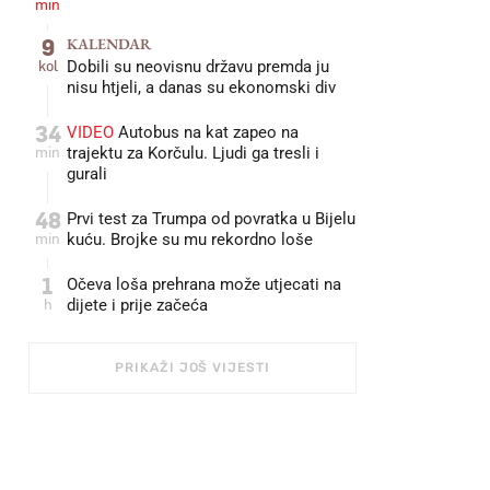
min
9
KALENDAR
kol
Dobili su neovisnu državu premda ju
nisu htjeli, a danas su ekonomski div
34
VIDEO
Autobus na kat zapeo na
min
trajektu za Korčulu. Ljudi ga tresli i
gurali
48
Prvi test za Trumpa od povratka u Bijelu
min
kuću. Brojke su mu rekordno loše
1
Očeva loša prehrana može utjecati na
h
dijete i prije začeća
PRIKAŽI JOŠ VIJESTI