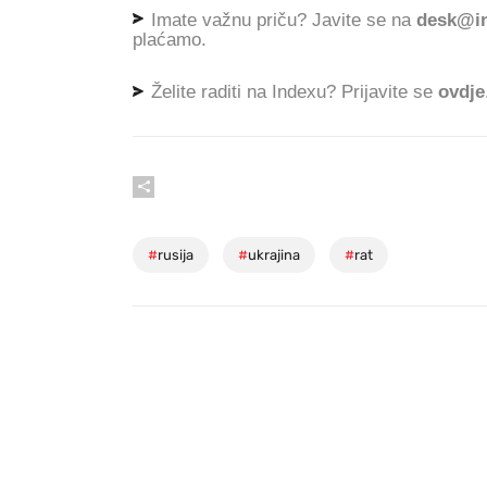
Imate važnu priču? Javite se na
desk@in
plaćamo.
Želite raditi na Indexu? Prijavite se
ovdje
#
rusija
#
ukrajina
#
rat