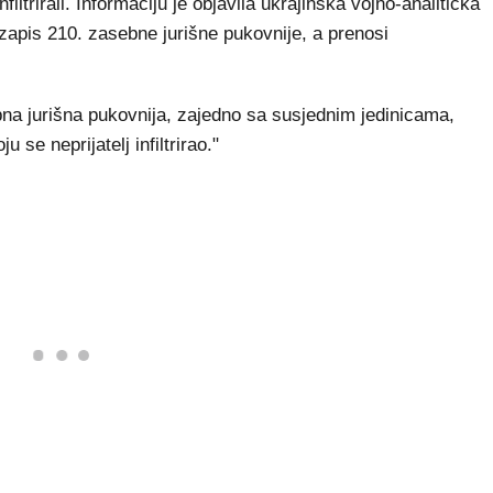
filtrirali. Informaciju je objavila ukrajinska vojno-analitička
ozapis 210. zasebne jurišne pukovnije, a prenosi
na jurišna pukovnija, zajedno sa susjednim jedinicama,
ju se neprijatelj infiltrirao."