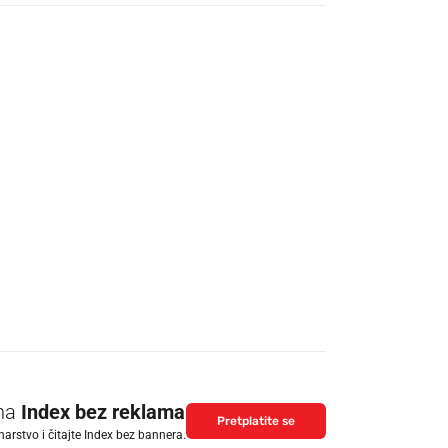
 na
Index bez reklama
Pretplatite se
arstvo i čitajte Index bez bannera.