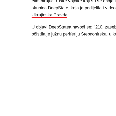
eliminirajući ruske vojnike koji su se ondje in
skupina DeepState, koja je podijelila i vide
Ukrajinska Pravda
.
U objavi DeepStatea navodi se: "210. zaseb
očistila je južnu periferiju Stepnohirska, u ko