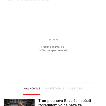
PROČITAJTE JOŠ
Mjesecima planiramo novu
Što povezuje Lexus i
kuhinju, a jednu važnu odluku
legendarnog Ponyja?
donesemo u samo deset minuta
NAJNOVIJE
NAJČITANIJE
VEZANO
Trump obnovu Gaze želi početi
izgradnjom vojne baze za