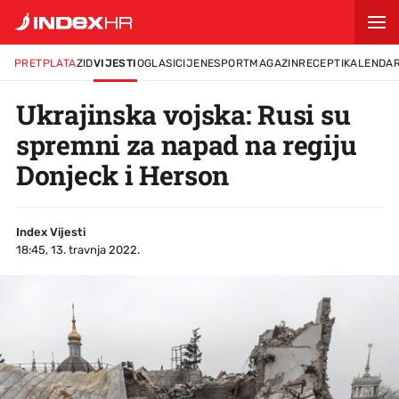
PRETPLATA
ZID
VIJESTI
OGLASI
CIJENE
SPORT
MAGAZIN
RECEPTI
KALENDA
Ukrajinska vojska: Rusi su
spremni za napad na regiju
Donjeck i Herson
Index Vijesti
18:45, 13. travnja 2022.