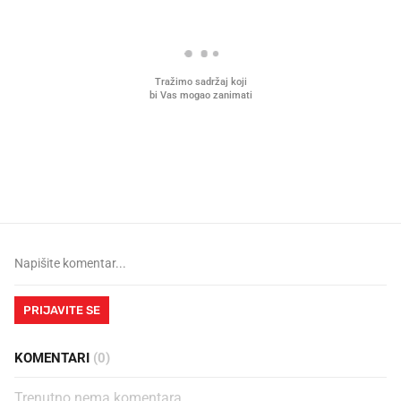
Mjesecima planiramo novu
Što povezuje Lexus i
kuhinju, a jednu važnu odluku
legendarnog Ponyja?
donesemo u samo deset minuta
PRIJAVITE SE
KOMENTARI
(0)
Trenutno nema komentara.