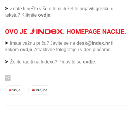
Znate li nešto više o temi ili želite prijaviti grešku u
tekstu? Kliknite
ovdje
.
Imate važnu priču? Javite se na
desk@index.hr
ili
klikom
ovdje
. Atraktivne fotografije i videe plaćamo.
Želite raditi na Indexu? Prijavite se
ovdje
.
#
rusija
#
ukrajina
PROČITAJTE JOŠ