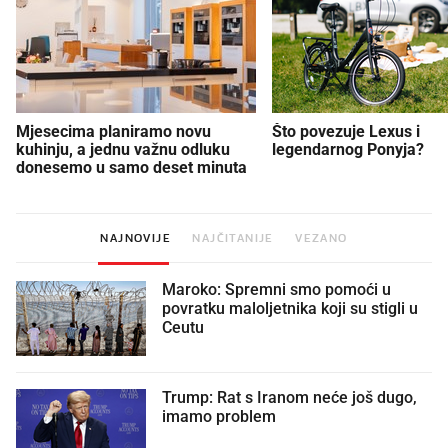
Mjesecima planiramo novu
Što povezuje Lexus i
kuhinju, a jednu važnu odluku
legendarnog Ponyja?
donesemo u samo deset minuta
NAJNOVIJE
NAJČITANIJE
VEZANO
Maroko: Spremni smo pomoći u
povratku maloljetnika koji su stigli u
Ceutu
Trump: Rat s Iranom neće još dugo,
imamo problem