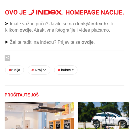
Imate važnu priču? Javite se na
desk@index.hr
ili
klikom
ovdje
. Atraktivne fotografije i videe plaćamo.
Želite raditi na Indexu? Prijavite se
ovdje
.
#
rusija
#
ukrajina
#
bahmut
PROČITAJTE JOŠ