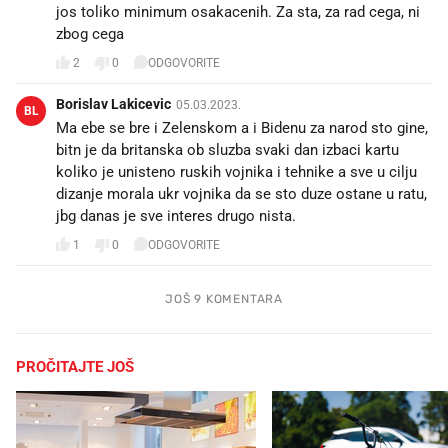
jos toliko minimum osakacenih. Za sta, za rad cega, ni
zbog cega
2
0
ODGOVORITE
Borislav Lakicevic
05.03.2023.
BL
Ma ebe se bre i Zelenskom a i Bidenu za narod sto gine,
bitn je da britanska ob sluzba svaki dan izbaci kartu
koliko je unisteno ruskih vojnika i tehnike a sve u cilju
dizanje morala ukr vojnika da se sto duze ostane u ratu,
jbg danas je sve interes drugo nista.
1
0
ODGOVORITE
JOŠ 9 KOMENTARA
PROČITAJTE JOŠ