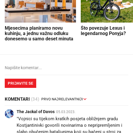
Mjesecima planiramo novu
Što povezuje Lexus i
kuhinju, a jednu važnu odluku
legendarnog Ponyja?
donesemo u samo deset minuta
PRIJAVITE SE
KOMENTARI
(34)
The Jackal of Davos
05.03.2023.
"Vojnici su tijekom kratkih posjeta obližnjem gradu
Kostjantinivki govorili novinarima o nepripremljenim i
slabo obučenim bataljunima koji su bačeni u stroj za