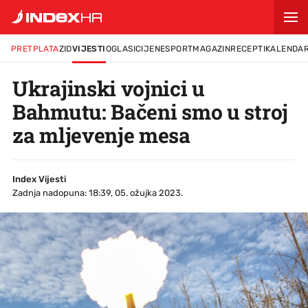
PRETPLATA
ZID
VIJESTI
OGLASI
CIJENE
SPORT
MAGAZIN
RECEPTI
KALENDA
Ukrajinski vojnici u
Bahmutu: Bačeni smo u stroj
za mljevenje mesa
Index Vijesti
Zadnja nadopuna: 18:39, 05. ožujka 2023.