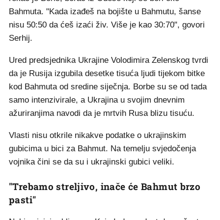
Bahmuta. "Kada izađeš na bojište u Bahmutu, šanse
nisu 50:50 da ćeš izaći živ. Više je kao 30:70", govori
Serhij.
Ured predsjednika Ukrajine Volodimira Zelenskog tvrdi
da je Rusija izgubila desetke tisuća ljudi tijekom bitke
kod Bahmuta od sredine siječnja. Borbe su se od tada
samo intenzivirale, a Ukrajina u svojim dnevnim
ažuriranjima navodi da je mrtvih Rusa blizu tisuću.
Vlasti nisu otkrile nikakve podatke o ukrajinskim
gubicima u bici za Bahmut. Na temelju svjedočenja
vojnika čini se da su i ukrajinski gubici veliki.
"Trebamo streljivo, inače će Bahmut brzo
pasti"