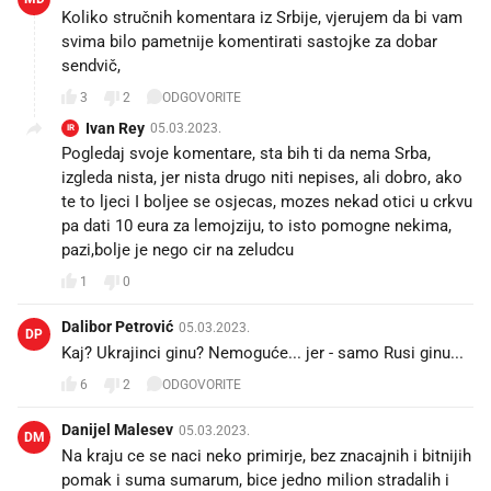
Koliko stručnih komentara iz Srbije, vjerujem da bi vam
svima bilo pametnije komentirati sastojke za dobar
sendvič,
3
2
ODGOVORITE
Ivan Rey
05.03.2023.
IR
Pogledaj svoje komentare, sta bih ti da nema Srba,
izgleda nista, jer nista drugo niti nepises, ali dobro, ako
te to ljeci I boljee se osjecas, mozes nekad otici u crkvu
pa dati 10 eura za lemojziju, to isto pomogne nekima,
pazi,bolje je nego cir na zeludcu
1
0
Dalibor Petrović
05.03.2023.
DP
Kaj? Ukrajinci ginu? Nemoguće... jer - samo Rusi ginu...
6
2
ODGOVORITE
Danijel Malesev
05.03.2023.
DM
Na kraju ce se naci neko primirje, bez znacajnih i bitnijih
pomak i suma sumarum, bice jedno milion stradalih i