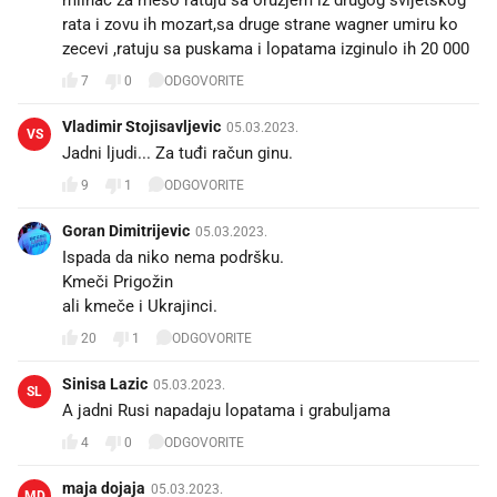
rata i zovu ih mozart,sa druge strane wagner umiru ko
zecevi ,ratuju sa puskama i lopatama izginulo ih 20 000
7
0
ODGOVORITE
Vladimir Stojisavljevic
05.03.2023.
VS
Jadni ljudi... Za tuđi račun ginu.
9
1
ODGOVORITE
Goran Dimitrijevic
05.03.2023.
Ispada da niko nema podršku.
Kmeči Prigožin
20
1
ODGOVORITE
Sinisa Lazic
05.03.2023.
SL
A jadni Rusi napadaju lopatama i grabuljama
4
0
ODGOVORITE
maja dojaja
05.03.2023.
MD