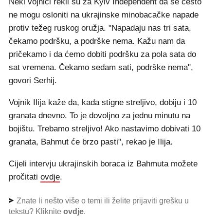
Neki vojnici rekli su za Kyiv Independent da se često
ne mogu osloniti na ukrajinske minobacačke napade
protiv težeg ruskog oružja. "Napadaju nas tri sata,
čekamo podršku, a podrške nema. Kažu nam da
pričekamo i da ćemo dobiti podršku za pola sata do
sat vremena. Čekamo sedam sati, podrške nema",
govori Serhij.
Vojnik Ilija kaže da, kada stigne streljivo, dobiju i 10
granata dnevno. To je dovoljno za jednu minutu na
bojištu. Trebamo streljivo! Ako nastavimo dobivati 10
granata, Bahmut će brzo pasti", rekao je Ilija.
Cijeli intervju ukrajinskih boraca iz Bahmuta možete
pročitati
ovdje
.
Znate li nešto više o temi ili želite prijaviti grešku u
tekstu? Kliknite
ovdje
.