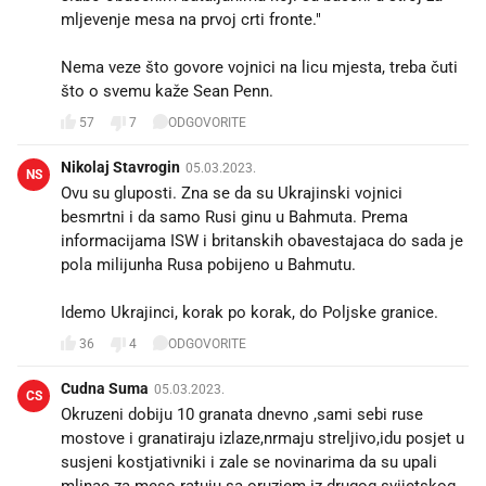
mljevenje mesa na prvoj crti fronte."
Nema veze što govore vojnici na licu mjesta, treba čuti
što o svemu kaže Sean Penn.
57
7
ODGOVORITE
Nikolaj Stavrogin
05.03.2023.
NS
Ovu su gluposti. Zna se da su Ukrajinski vojnici
besmrtni i da samo Rusi ginu u Bahmuta. Prema
informacijama ISW i britanskih obavestajaca do sada je
pola milijunha Rusa pobijeno u Bahmutu.
Idemo Ukrajinci, korak po korak, do Poljske granice.
36
4
ODGOVORITE
Cudna Suma
05.03.2023.
CS
Okruzeni dobiju 10 granata dnevno ,sami sebi ruse
mostove i granatiraju izlaze,nrmaju streljivo,idu posjet u
susjeni kostjativniki i zale se novinarima da su upali
mlinac za meso ratuju sa oruzjem iz drugog svijetskog