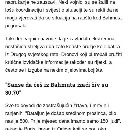
naoružanje ne zaustavi. Neki vojnici su se žalili na
lošu koordinaciju i svijest o situaciji te su rekli da ne
mogu vjerovati da se situacija na ratištu kod Bahmuta
pogoršala.
Također, vojnici navode da je zavladala ekstremna
nestašica streljiva i da zato koriste oružje koje datira
iz Drugog svjetskog rata. Dronovi koji bi trebali pružiti
kritične izviđačke informacije također su rijetki, a
često se i izgube na nekim dijelovima bojišta.
"Šanse da ćeš iz Bahmuta izaći živ su
30:70"
Sve to dovodi do zastrašujućih žrtava, i mrtvih i
ranjenih. "Bataljun je došao sredinom prosinca, bilo
nas je 500. Prije mjesec dana imamo samo 150 ljudi",
rekao je Boris, borac iz Odese koji se bori oko